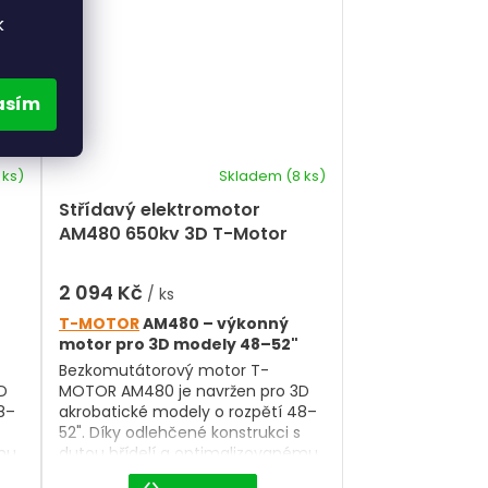
k
asím
 ks)
Skladem
(8 ks)
Střídavý elektromotor
AM480 650kv 3D T-Motor
2 094 Kč
/ ks
T-MOTOR
AM480 – výkonný
motor pro 3D modely 48–52"
Bezkomutátorový motor T-
D
MOTOR AM480 je navržen pro 3D
8–
akrobatické modely o rozpětí 48–
52". Díky odlehčené konstrukci s
ému
dutou hřídelí a optimalizovanému
chlazení nabízí vysoký výkon,