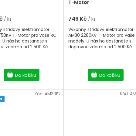
T-Motor
Kč
749 Kč
/ ks
/ ks
 střídavý elektromotor
Výkonný střídavý elektromotor
750KV T-Motor pro vaše RC
AM30 2280KV T-Motor pro vaše
 U nás ho dostanete s
modely. U nás ho dostanete s
ou zdarma od 2 500 Kč.
dopravou zdarma od 2 500 Kč.
Do košíku
Do košíku
Kód:
AM30E2
Kód:
AM
a