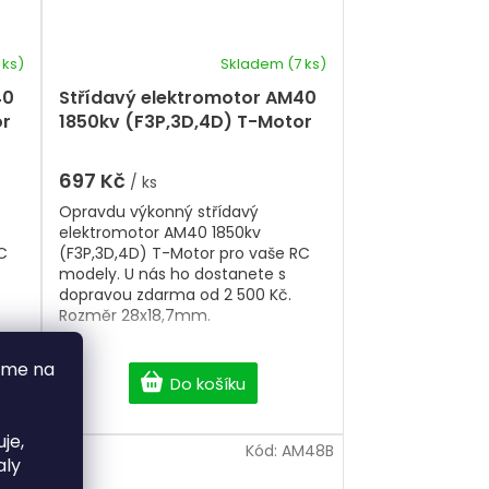
 ks)
Skladem
(7 ks)
40
Střídavý elektromotor AM40
or
1850kv (F3P,3D,4D) T-Motor
697 Kč
/ ks
Opravdu výkonný střídavý
elektromotor AM40 1850kv
C
(F3P,3D,4D) T-Motor pro vaše RC
modely. U nás ho dostanete s
dopravou zdarma od 2 500 Kč.
Rozměr 28x18,7mm.
áme na
Do košíku
je,
48A
Kód:
AM48B
aly