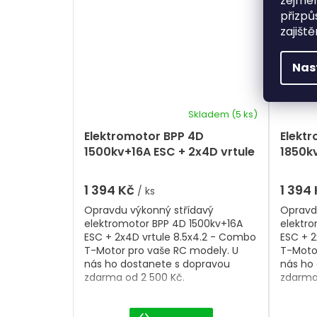
zejmén
přizpů
zajišt
Nas
Skladem
(5 ks)
Elektromotor BPP 4D
Elekt
1500kv+16A ESC + 2x4D vrtule
1850kv
8.5x4.2 - Combo T-Motor
8.5x4
1 394 Kč
1 394
/ ks
Opravdu výkonný střídavý
Opravd
elektromotor BPP 4D 1500kv+16A
elektr
ESC + 2x4D vrtule 8.5x4.2 - Combo
ESC + 2
T-Motor pro vaše RC modely. U
T-Moto
nás ho dostanete s dopravou
nás ho
zdarma od 2 500 Kč.
zdarma