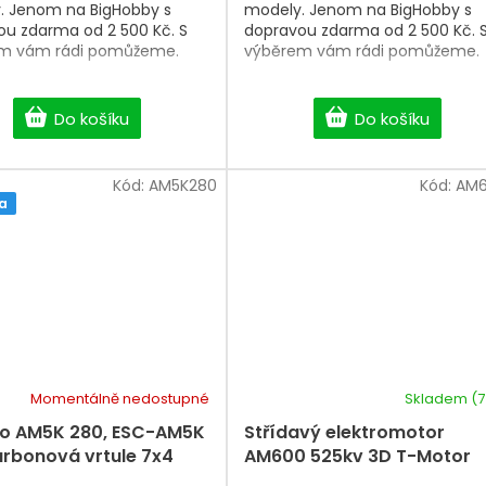
. Jenom na BigHobby s
modely. Jenom na BigHobby s
ou zdarma od 2 500 Kč. S
dopravou zdarma od 2 500 Kč. 
m vám rádi pomůžeme.
výběrem vám rádi pomůžeme.
Do košíku
Do košíku
Kód:
AM5K280
Kód:
AM
a
Momentálně nedostupné
Skladem
(7
 AM5K 280, ESC-AM5K
Střídavý elektromotor
arbonová vrtule 7x4
AM600 525kv 3D T-Motor