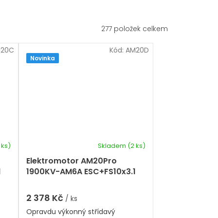
277
položek celkem
20C
Kód:
AM20D
Novinka
 ks)
Skladem
(2 ks)
Elektromotor AM20Pro
1
1900KV-AM6A ESC+FS10x3.1
Carbon vrtule Combo T-
Motor
2 378 Kč
/ ks
Opravdu výkonný střídavý