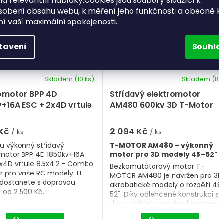
a relevantní nabídky.Cookies jsou soubory sloužící k
sobení obsahu webu, k měření jeho funkčnosti a obecně 
ění vaší maximální spokojenosti.
tavení
Souhl
Skladem
(10 ks)
Skladem
(8
romotor BPP 4D
Střídavý elektromotor
+16A ESC + 2x4D vrtule
AM480 600kv 3D T-Motor
.2 - Combo T-Motor
 Kč
2 094 Kč
/ ks
/ ks
u výkonný střídavý
T-MOTOR AM480 – výkonný
omotor BPP 4D 1850kv+16A
motor pro 3D modely 48–52"
x4D vrtule 8.5x4.2 - Combo
Bezkomutátorový motor T-
r pro vaše RC modely. U
MOTOR AM480 je navržen pro 3
 dostanete s dopravou
akrobatické modely o rozpětí 4
 od 2 500 Kč.
52". Díky odlehčené konstrukci s
dutou hřídelí a optimalizovan
chlazení nabízí vysoký výkon,