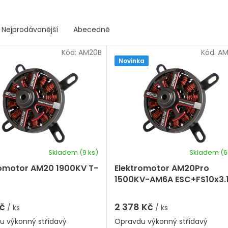
Nejprodávanější
Abecedně
Kód:
AM20B
Kód:
AM
Novinka
Skladem
(9 ks)
Skladem
(6
romotor AM20 1900KV T-
Elektromotor AM20Pro
1500KV-AM6A ESC+FS10x3.
Carbon vrtule Combo T-
Motor
Kč
2 378 Kč
/ ks
/ ks
u výkonný střídavý
Opravdu výkonný střídavý