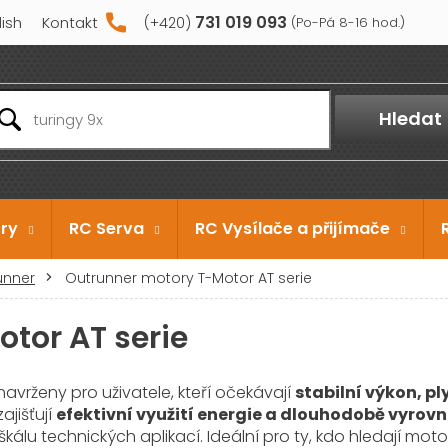
731 019 093
lish
Kontakt
Hledat
ry
RC Serva
RC Vysílače a přijímače
unner
Outrunner motory T-Motor AT serie
tor AT serie
navrženy pro uživatele, kteří očekávají
stabilní výkon, p
ajišťují
efektivní využití energie a dlouhodobě vyrov
kálu technických aplikací. Ideální pro ty, kdo hledají 