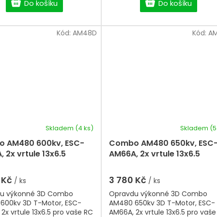
Do košíku
nízkou hmotnost a dlouhou
Do košíku
životnost. Poměr průměru k výš
3:1 zajišťuje vyšší krouticí mome
rychlou odezvu a efektivní
Kód:
AM48D
Kód:
A
chlazení. Nastavitelný unašeč
vrtule a atraktivní dvoubarevné
provedení podtrhují jeho prémi
zpracování.
Skladem
(4 ks)
Skladem
(5
 AM480 600kv, ESC-
Combo AM480 650kv, ESC
 2x vrtule 13x6.5
AM66A, 2x vrtule 13x6.5
 Kč
3 780 Kč
/ ks
/ ks
u výkonné 3D Combo
Opravdu výkonné 3D Combo
600kv 3D T-Motor, ESC-
AM480 650kv 3D T-Motor, ESC-
2x vrtule 13x6.5 pro vaše RC
AM66A, 2x vrtule 13x6.5 pro vaš