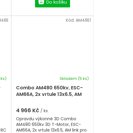
nízkou hmotnost a dlouhou
Do košíku
ce
životnost. Poměr průměru k výšce
nt,
3:1 zajišťuje vyšší krouticí moment,
rychlou odezvu a efektivní
M48E
Kód:
AM48E1
chlazení. Nastavitelný unašeč
vrtule
a atraktivní dvoubarevné
ové
provedení podtrhují jeho prémiové
zpracování.
 ks)
Skladem
(5 ks)
-
Combo AM480 650kv, ESC-
AM66A, 2x vrtule 13x6.5, AM
link
4 966 Kč
/ ks
Opravdu výkonné 3D Combo
AM480 650kv 3D T-Motor, ESC-
e RC
AM66A, 2x vrtule 13x6.5, AM link pro