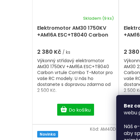
Skladem
(9 ks)
Elektromotor AM30 1750KV
Elekt
+AM16A ESC+T8040 Carbon
+AM16
vrtule Combo T-Motor
vrtul
2 380 Kč
2 380
/ ks
Výkonný střídavý elektromotor
Výkonný
AM30 1750KV +AM16A ESC+T8040
AM30 2
Carbon vrtule Combo T-Motor pro
Carbon
vaše RC modely. U nás ho
vaše R
dostanete s dopravou zdarma od
dostan
2 500 Kč.
2 500 K
Bez co
Do košíku
webu
Náš e-
Kód:
AM40D
aby sp
Novinka
Novink