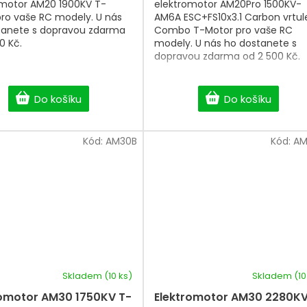
omotor AM20 1900KV T-
elektromotor AM20Pro 1500KV-
ro vaše RC modely. U nás
AM6A ESC+FS10x3.1 Carbon vrtul
tanete s dopravou zdarma
Combo T-Motor pro vaše RC
0 Kč.
modely. U nás ho dostanete s
dopravou zdarma od 2 500 Kč.
Do košíku
Do košíku
Kód:
AM30B
Kód:
AM
Skladem
(10 ks)
Skladem
(10
romotor AM30 1750KV T-
Elektromotor AM30 2280K