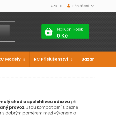
CZK
Přihlášení
Nákupní košík
RC Modely
RC Příslušenství
Bazar
Dárko
lynulý chod a spolehlivou odezvu
při
naný provoz
. Jsou kompatibilní s běžně
motor s dobrým poměrem mezi výkonem a