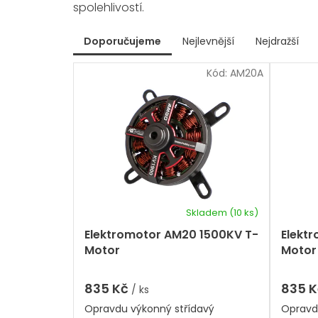
spolehlivostí.
V
Doporučujeme
Nejlevnější
Nejdražší
ý
Ř
p
Kód:
AM20A
a
i
z
s
e
p
n
r
í
p
o
r
d
o
u
d
k
u
t
k
Skladem
(10 ks)
ů
t
Elektromotor AM20 1500KV T-
Elekt
ů
Motor
Motor
835 Kč
835 
/ ks
Opravdu výkonný střídavý
Opravd