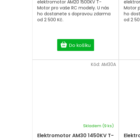
elektromotor AM20 1500KV T-
elektr
Motor pro vaše RC modely. U nás
Motor p
ho dostanete s dopravou zdarma
ho dos
od 2 500 Kč.
od 2 50
Do košíku
Kód:
AM30A
Skladem
(9 ks)
Elektromotor AM30 1450KV T-
Elekt