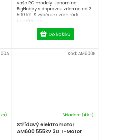
vaše RC modely. Jenom na
S
BigHobby s dopravou zdarma od 2
500 Kč. S výběrem vám rádi
pomůžeme.
Do košíku
600A
Kód:
AM600B
 ks)
Skladem
(4 ks)
Střídavý elektromotor
AM600 555kv 3D T-Motor