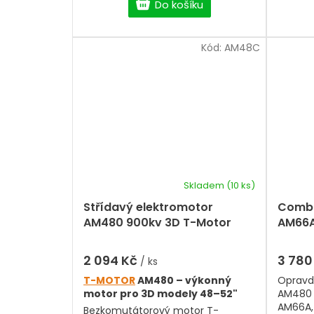
Do košíku
Kód:
AM48C
Skladem
(10 ks)
Průměrné
hodnocení
Střídavý elektromotor
Combo
produktu
AM480 900kv 3D T-Motor
AM66A,
je
5,0
z
2 094 Kč
3 780
/ ks
5
T-MOTOR
AM480 – výkonný
Opravd
hvězdiček.
motor pro 3D modely 48–52"
AM480 
AM66A, 
Bezkomutátorový motor T-