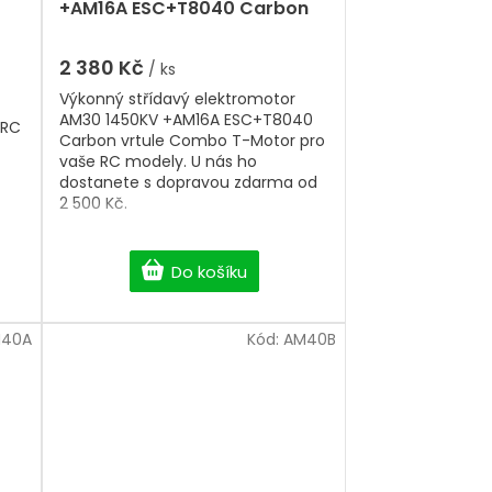
+AM16A ESC+T8040 Carbon
vrtule Combo T-Motor
2 380 Kč
/ ks
Výkonný střídavý elektromotor
AM30 1450KV +AM16A ESC+T8040
 RC
Carbon vrtule Combo T-Motor pro
vaše RC modely. U nás ho
dostanete s dopravou zdarma od
2 500 Kč.
Do košíku
40A
Kód:
AM40B