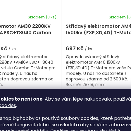
Skladem
(3 ks)
Skladem
(6
romotor AM30 2280KV
Střídavý elektromotor AM
A ESC+T8040 Carbon
1500kv (F3P,3D,4D) T-Mot
e Combo T-Motor
 Kč
697 Kč
/ ks
/ ks
 střídavý elektromotor
Opravdu výkonný střídavý
280KV +AM16A ESC+T8040
elektromotor AM40 1500kv
 vrtule Combo T-Motor pro
(F3P,3D,4D) T-Motor pro vaše R
C modely. U nás ho
modely. U nás ho dostanete s
ete s dopravou zdarma od
dopravou zdarma od 2 500 Kč.
č.
Rozměr 28x18,7mm.
okies to není ono
. Aby se vám lépe nakupovalo, použív
Do košíku
Do košíku
cookies
.
shop bighobby.cz používá soubory cookies, které potřebu
Kód:
AM40E
Kód:
AM
rávně fungoval, dobře se ovládal a aby se Vám zobrazov
a