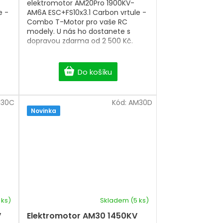
elektromotor AM20Pro 1900KV-
e -
AM6A ESC+FS10x3.1 Carbon vrtule -
Combo T-Motor pro vaše RC
modely. U nás ho dostanete s
dopravou zdarma od 2 500 Kč.
Do košíku
30C
Kód:
AM30D
Novinka
 ks)
Skladem
(5 ks)
V
Elektromotor AM30 1450KV