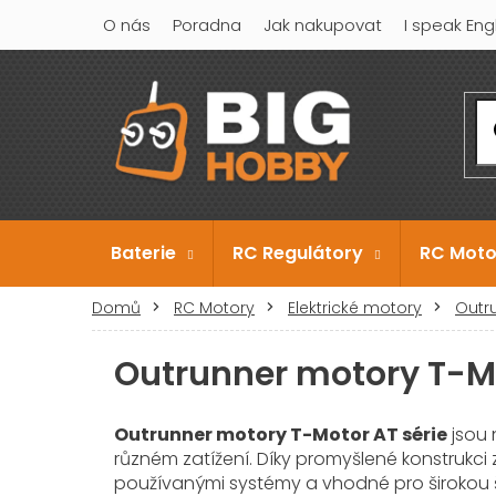
Přejít
O nás
Poradna
Jak nakupovat
I speak Eng
na
obsah
Baterie
RC Regulátory
RC Moto
Domů
RC Motory
Elektrické motory
Outr
Outrunner motory T-Mo
Outrunner motory T-Motor AT série
jsou 
různém zatížení. Díky promyšlené konstrukci z
používanými systémy a vhodné pro širokou š