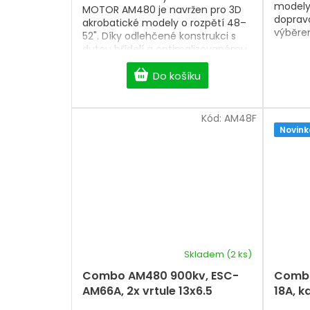
modely
MOTOR AM480 je navržen pro 3D
doprav
akrobatické modely o rozpětí 48–
výběre
52". Díky odlehčené konstrukci s
dutou hřídelí a optimalizovanému
chlazení nabízí vysoký výkon,
nízkou hmotnost a dlouhou
Do košíku
životnost. Poměr průměru k výšce
3:1 zajišťuje vyšší krouticí moment,
rychlou odezvu a efektivní
Kód:
AM48F
chlazení. Nastavitelný unašeč
Novink
vrtule
a atraktivní dvoubarevné
provedení podtrhují jeho prémiové
zpracování.
Skladem
(2 ks)
Combo AM480 900kv, ESC-
Combo
AM66A, 2x vrtule 13x6.5
18A, k