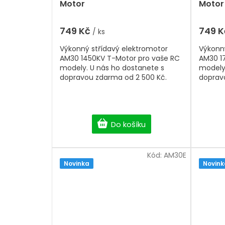
Motor
Motor
749 Kč
749 
/ ks
Výkonný střídavý elektromotor
Výkonný
AM30 1450KV T-Motor pro vaše RC
AM30 1
modely. U nás ho dostanete s
modely.
dopravou zdarma od 2 500 Kč.
doprav
Do košíku
Kód:
AM30E
Novinka
Novink