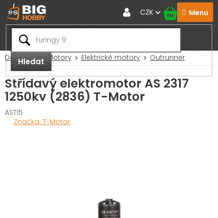
Přejít
CZK
na
obsah
Domů
RC Motory
Elektrické motory
Outrunner
Hledat
Střídavý elektromotor AS 2317
1250kv (2836) T-Motor
AST15
Značka:
T-Motor