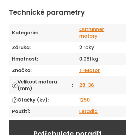
Technické parametry
Outrunner
Kategorie
:
motory
Záruka
:
2 roky
Hmotnost
:
0.081 kg
Značka
:
T-Motor
Velikost motoru
:
28-36
?
(mm)
Otáčky (kv)
:
1250
?
Použití
:
Letadla
Potřebujete poradit