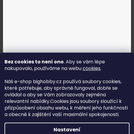
Bez cookies to není ono
. Aby se vám lépe
nakupovalo, používáme na webu
cookies
.
Jak vybrat správné servo?
Náš e-shop bighobby.cz používá soubory cookies,
které potřebuje, aby správně fungoval, dobře se
Najít správné servo
ovládal a aby se Vám zobrazovaly zejména
relevantní nabídky.Cookies jsou soubory sloužící k
přizpůsobení obsahu webu, k měření jeho funkčnosti
a obecně k zajištění vaší maximální spokojenosti.
Copyright (c) 2016 -2026 Big hobby.cz - všechna práva
Nastavení