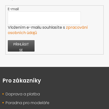
E-mail
Vložením e-mailu souhlasíte s
zpracování
osobních údajů
PŘIHLÁSIT
SE
Z
á
p
Pro zákazníky
a
t
Doprava a platba
í
Poradna pro modeláře