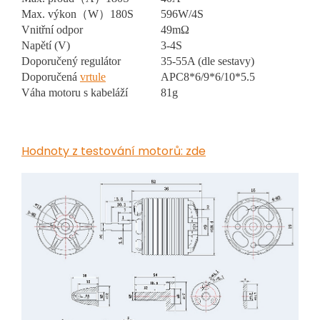
Max. výkon（W）180S
596W/4S
Vnitřní odpor
49mΩ
Napětí (V)
3-4S
Doporučený regulátor
35-55A (dle sestavy)
Doporučená
vrtule
APC8*6/9*6/10*5.5
Váha motoru s kabeláží
81g
Hodnoty z testování motorů: zde