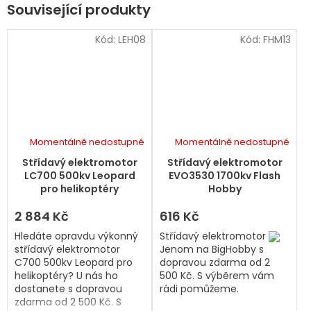
Související produkty
Kód:
LEH08
Kód:
FHM13
Momentálně nedostupné
Momentálně nedostupné
Střídavý elektromotor
Střídavý elektromotor
LC700 500kv Leopard
EVO3530 1700kv Flash
pro helikoptéry
Hobby
2 884 Kč
616 Kč
Hledáte opravdu výkonný
Střídavý elektromotor
střídavý elektromotor
Jenom na BigHobby s
C700 500kv Leopard pro
dopravou zdarma od 2
helikoptéry? U nás ho
500 Kč. S výběrem vám
dostanete s dopravou
rádi pomůžeme.
zdarma od 2 500 Kč. S