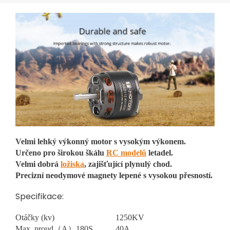
Velmi lehký výkonný motor s vysokým výkonem.
Určeno pro širokou škálu
RC modelů
letadel.
Velmi dobrá
ložiska
, zajišťující plynulý chod.
Precizní neodymové magnety lepené s vysokou přesností.
Specifikace:
Otáčky (kv)
1250KV
Max. proud（A）180S
40A