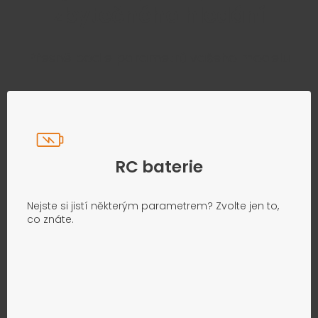
zbytečného hledání
Přesně podle parametrů vašeho modelu
RC baterie
Nejste si jistí některým parametrem? Zvolte jen to,
co znáte.