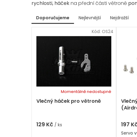
rychlosti, háček
na přední části větroně
po
V
Doporučujeme
Nejlevnější
Nejdražší
ý
Ř
p
Kód:
OS24
a
i
z
s
e
p
n
r
í
p
o
r
d
o
u
d
k
u
t
k
Momentálně nedostupné
ů
t
Vlečný háček pro větroně
Vlečný
ů
(Aird
129 Kč
197 K
/ ks
Servo v