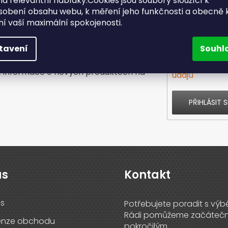
a relevantní nabídky.Cookies jsou soubory sloužící k
sobení obsahu webu, k měření jeho funkčnosti a obecně 
ění vaší maximální spokojenosti.
E-mail
tavení
Souhl
Vložením e-ma
t informace o nových produktech na
údajů
PŘIHLÁSIT S
ás
Kontakt
s
enze obchodu