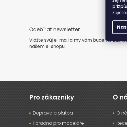
zejmén
přizpů
zajišt
Nas
Odebírat newsletter
Vložte svůj e-mail a my vám budeme zasíla
našem e-shopu.
Z
á
p
Pro zákazníky
O n
a
t
Doprava a platba
O ná
í
Poradna pro modeláře
Rec