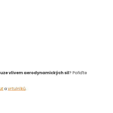
uze vlivem
aerodynamických sil
? Pořiďte
ut
a
vrtulníků
.