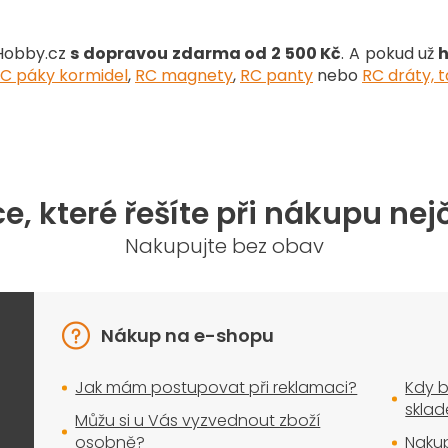
v
ý
gHobby.cz
s dopravou zdarma od 2 500 Kč
. A pokud už
h
p
i
C páky kormidel
,
RC magnety
,
RC panty
nebo
RC dráty, t
s
u
e, které řešíte při nákupu nej
Nakupujte bez obav
Nákup na e-shopu
Jak mám postupovat při reklamaci?
Kdy b
skla
Můžu si u Vás vyzvednout zboží
osobně?
Nakup