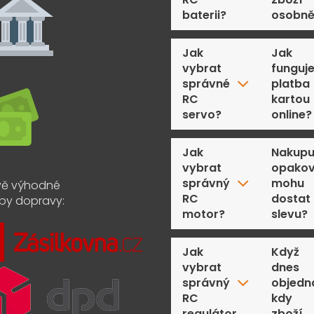
baterii?
osobn
Jak
Jak
vybrat
funguj
správné
platba
RC
kartou
servo?
online?
Jak
Nakupu
vybrat
opakov
správný
mohu
ě výhodné
RC
dostat
by dopravy:
motor?
slevu?
Jak
Když
vybrat
dnes
správný
objedn
RC
kdy
regulátor
zboží