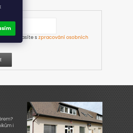
k
asím
ilu souhlasíte s
zpracování osobních
E
Výdejna zboží