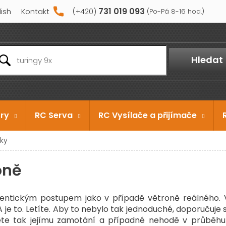
731 019 093
lish
Kontakt
Hledat
ry
RC Serva
RC Vysílače a přijímače
ky
oně
entickým postupem jako v případě větroně reálného. 
 A je to. Letíte. Aby to nebylo tak jednoduché, doporučuje
te tak jejímu zamotání a případné nehodě v průběhu 