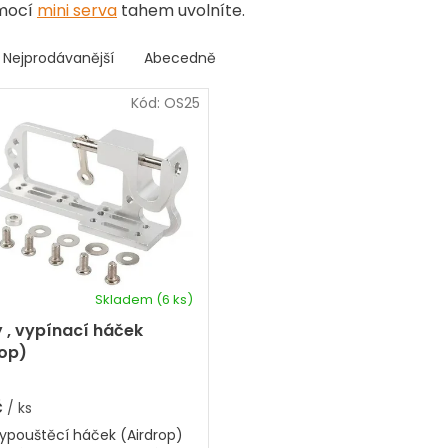
mocí
mini serva
tahem uvolníte.
Nejprodávanější
Abecedně
Kód:
OS25
Skladem
(6 ks)
 , vypínací háček
rop)
č
/ ks
ypouštěcí háček (Airdrop)