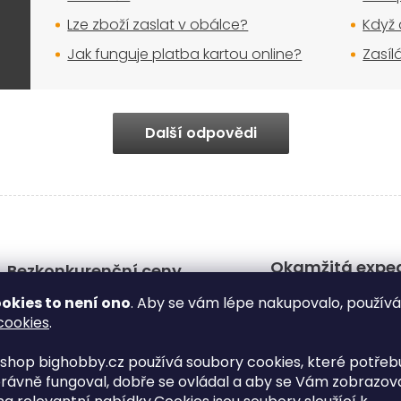
Lze zboží zaslat v obálce?
Když 
Jak funguje platba kartou online?
Zasíl
Další odpovědi
Okamžitá expe
Bezkonkurenční ceny
zboží
Nakupte u nás a ušetříte
okies to není ono
. Aby se vám lépe nakupovalo, použív
Doručení už do dru
cookies
.
dne
shop bighobby.cz používá soubory cookies, které potřebu
rávně fungoval, dobře se ovládal a aby se Vám zobrazov