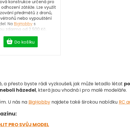
íková konstrukce určená pro
odhození zátěže. Lze využít
azování předmětů z dronů,
 větroňů nebo vypouštění
del. Na
BigHobby
s
ou zdarma od 2 500 Kč.
Do košíku
O
v
l
á
a přesto byste rádi vyzkoušeli, jak může letadlo létat
po
d
neboli házedel
, která jsou vhodná i pro malé modeláře.
a
c
í
m. U nás na
BigHobby
najdete také širokou nabídku
RC a
p
r
azínu:
v
k
LIT PRO SVŮJ MODEL
y