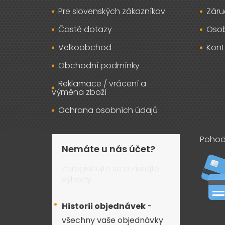
Pre slovenských zákazníkov
Záru
Časté dotazy
Osob
Velkoobchod
Kont
Obchodní podmínky
Reklamace / vrácení a
výměna zboží
Ochrana osobních údajů
Pohod
Nemáte u nás účet?
Zaregistrujte se a získejte
výhody:
Historii objednávek
-
všechny vaše objednávky