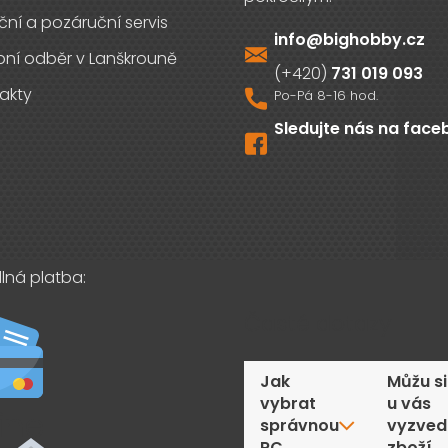
ční a pozáruční servis
info
@
bighobby.cz
ní odběr v Lanškrouně
731 019 093
akty
Sledujte nás na fac
lná platba:
Časté dotazy
Jak
Můžu si
vybrat
u vás
správnou
vyzved
RC
zboží