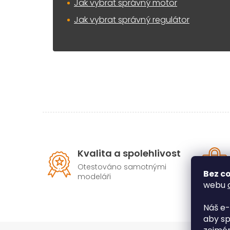
Jak vybrat správný motor
Jak vybrat správný regulátor
Kvalita a spolehlivost
Otestováno samotnými
Bez co
modeláři
webu
Náš e-
aby sp