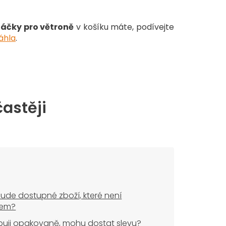
áčky pro větroně
v košíku máte, podívejte
áhla
.
častěji
ude dostupné zboží, které není
dem?
uji opakovaně, mohu dostat slevu?