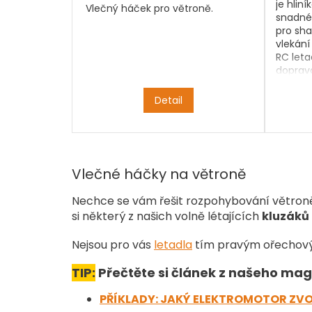
je hlin
Vlečný háček pro větroně.
snadné 
pro sh
vlekání
RC leta
doprav
Detail
Vlečné háčky na větroně
Nechce se vám řešit rozpohybování větroně, 
si některý z našich volně létajících
kluzáků
Nejsou pro vás
letadla
tím pravým ořechový
TIP:
Přečtěte si článek z našeho mag
PŘÍKLADY: JAKÝ ELEKTROMOTOR ZVO