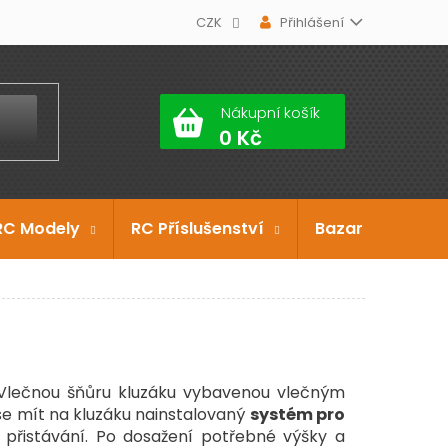
CZK
Přihlášení
Nákupní košík
RC Modely
RC Příslušenství
Bazar
Dárko
Vlečnou šňůru kluzáku vybavenou vlečným
 se mít na kluzáku nainstalovaný
systém pro
přistávání. Po dosažení potřebné výšky a