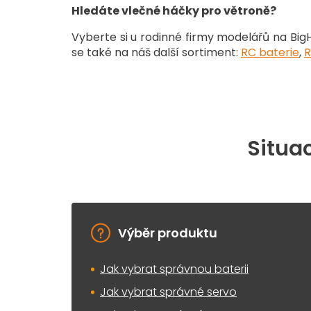
Hledáte vlečné háčky pro větroně?
Vyberte si u rodinné firmy modelářů na Bi
se také na náš další sortiment
:
RC baterie
,
R
Situac
Výběr produktu
Jak vybrat správnou baterii
Jak vybrat správné servo