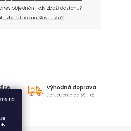
dnes objednám, kdy zboží dostanu?
áte zboží také na Slovensko?
dice
Výhodná doprava
Doručujeme od 59,- Kč
áme na
hého
je,
aly