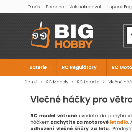
Přejít
O nás
Poradna
Jak nakupovat
I speak Eng
na
obsah
Baterie
RC Regulátory
RC Moto
Domů
RC Modely
RC Letadla
Vlečné háč
Vlečné háčky pro větr
RC model
větroně
uvedete do pohybu id
háčkem
zachytíte za motorové
letadlo
.
odhození vlečné šňůry za letu.
Předejde