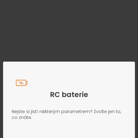
Najděte správný díl bez
zbytečného hledání
Přesně podle parametrů vašeho modelu
RC baterie
Nejste si jistí některým parametrem? Zvolte jen to,
co znáte.