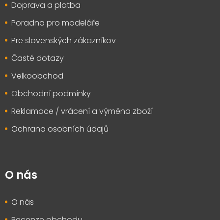
Doprava a platba
í
Poradna pro modeláře
Pre slovenských zákazníkov
Časté dotazy
Velkoobchod
Obchodní podmínky
Reklamace / vrácení a výměna zboží
Ochrana osobních údajů
O nás
O nás
Recenze obchodu