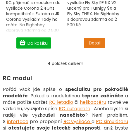
RC přijímač s modulem do
vysílače Fly Sky RF 9X V2
vysílače Corona 2.4Ghz
určený pro Turnigy 9X a
kompatibilní s Futaba a JR
Fly Sky TH9X. Na BigHobby
Corona vysílači? Tady ho
s dopravou zdarma od 2
máte. Na BigHobby
500 Kč.
doprava zdarma od 2 500
Kč.
Do košíku
Detail
4
položek celkem
O
v
l
RC modul
á
d
Pořád však jde spíše o
specialitu pro pokročilé
a
modeláře
. Pokud s modelařinou
teprve
začínáte
a
c
máte potíže udržet
RC letadlo
či
helikoptéru
rovně ve
í
vzduchu, využijete spíše
RC autopilota
. Anebo byste si
p
raději vše vyzkoušeli
nanečisto
? Není problém.
r
v
S
interface
pro propojení
RC vysílače
a
PC simulátoru
k
si
otestujete svoje letecké schopnosti
, aniž byste