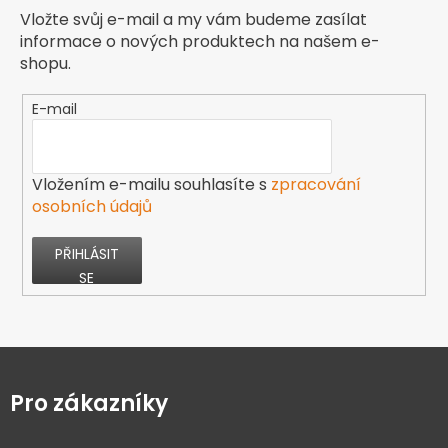
Vložte svůj e-mail a my vám budeme zasílat
informace o nových produktech na našem e-
shopu.
E-mail
Vložením e-mailu souhlasíte s
zpracování
osobních údajů
PŘIHLÁSIT
SE
Z
á
p
Pro zákazníky
a
t