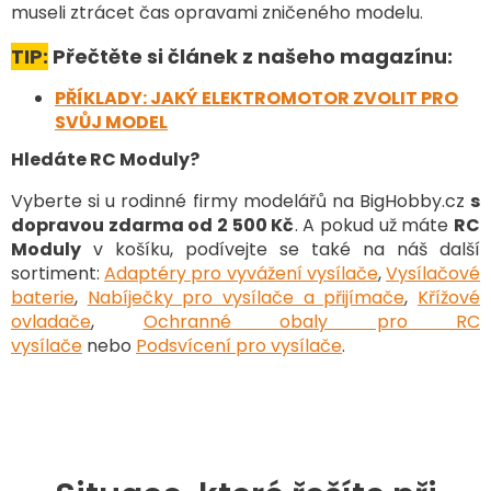
y
museli ztrácet čas opravami zničeného modelu.
v
ý
TIP:
Přečtěte si článek z našeho magazínu:
p
i
PŘÍKLADY: JAKÝ ELEKTROMOTOR ZVOLIT PRO
s
SVŮJ MODEL
u
Hledáte RC Moduly?
Vyberte si u rodinné firmy modelářů na BigHobby.cz
s
dopravou zdarma od 2 500 Kč
. A pokud už máte
RC
Moduly
v košíku, podívejte se také na náš další
sortiment:
Adaptéry pro vyvážení vysílače
,
Vysílačové
baterie
,
Nabíječky pro vysílače a přijímače
,
Křížové
ovladače
,
Ochranné obaly pro RC
vysílače
nebo
Podsvícení pro vysílače
.