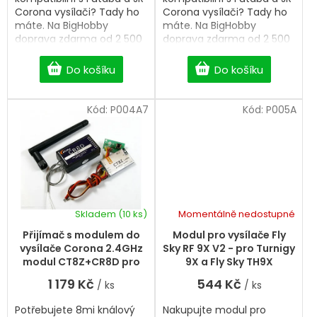
Corona vysílači? Tady ho
Corona vysílači? Tady ho
máte. Na BigHobby
máte. Na BigHobby
doprava zdarma od 2 500
doprava zdarma od 2 500
Kč.
Kč.
Do košíku
Do košíku
Kód:
P004A7
Kód:
P005A
Skladem
(10 ks)
Momentálně nedostupné
Průměrné
hodnocení
Přijímač s modulem do
Modul pro vysílače Fly
produktu
vysílače Corona 2.4GHz
Sky RF 9X V2 - pro Turnigy
je
modul CT8Z+CR8D pro
9X a Fly Sky TH9X
5,0
DIY (DSSS)
1 179 Kč
544 Kč
/ ks
/ ks
z
5
Potřebujete 8mi knálový
Nakupujte modul pro
hvězdiček.