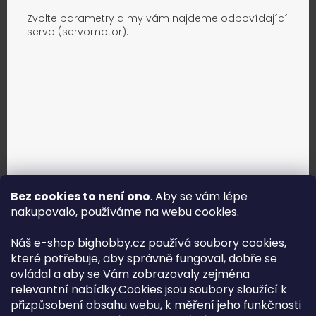
Zvolte parametry a my vám najdeme odpovídající
servo (servomotor).
Bez cookies to není ono
. Aby se vám lépe
nakupovalo, používáme na webu
cookies
.
Jak vybrat správné servo?
Náš e-shop bighobby.cz používá soubory cookies,
které potřebuje, aby správně fungoval, dobře se
Najít správné servo
ovládal a aby se Vám zobrazovaly zejména
relevantní nabídky.Cookies jsou soubory sloužící k
přizpůsobení obsahu webu, k měření jeho funkčnosti