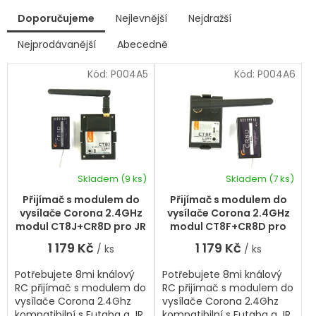
V
Doporučujeme
Nejlevnější
Nejdražší
ý
p
Nejprodávanější
Abecedně
Ř
i
a
s
Kód:
P004A5
Kód:
P004A6
z
p
e
r
n
í
o
p
d
r
u
o
k
d
Skladem
(9 ks)
Skladem
(7 ks)
t
Průměrné
u
hodnocení
ů
k
Přijímač s modulem do
Přijímač s modulem do
produktu
t
vysílače Corona 2.4GHz
vysílače Corona 2.4GHz
je
ů
modul CT8J+CR8D pro JR
modul CT8F+CR8D pro
5,0
(DSSS)
Futaba (DSSS)
1 179 Kč
1 179 Kč
/ ks
/ ks
z
5
Potřebujete 8mi knálový
Potřebujete 8mi knálový
hvězdiček.
RC přijímač s modulem do
RC přijímač s modulem do
vysílače Corona 2.4Ghz
vysílače Corona 2.4Ghz
kompatibilní s Futaba a JR
kompatibilní s Futaba a JR