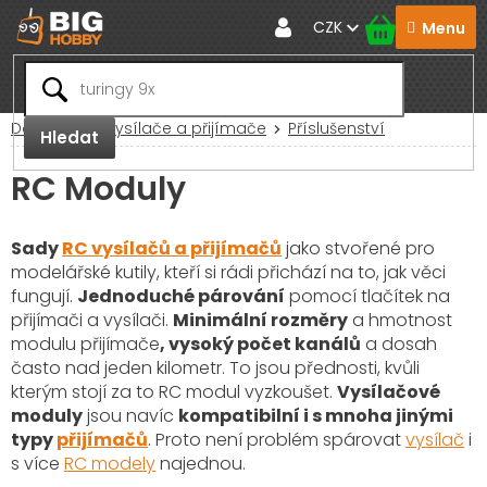
Přejít
CZK
na
obsah
Domů
RC Vysílače a přijímače
Příslušenství
Hledat
RC Moduly
Sady
RC vysílačů a přijímačů
jako stvořené pro
modelářské kutily, kteří si rádi přichází na to, jak věci
fungují.
Jednoduché párování
pomocí tlačítek na
přijímači a vysílači.
Minimální rozměry
a hmotnost
modulu přijímače
, vysoký počet kanálů
a dosah
často nad jeden kilometr. To jsou přednosti, kvůli
kterým stojí za to RC modul vyzkoušet.
Vysílačové
moduly
jsou navíc
kompatibilní i s mnoha jinými
typy
přijímačů
. Proto není problém spárovat
vysílač
i
s více
RC modely
najednou.