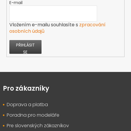
E-mail
Vložením e-mailu souhlasíte s
zpracování
osobních údajů
PŘIHLÁSIT
SE
Z
á
p
Pro zákazníky
a
t
Doprava a platba
í
Poradna pro modeláře
Pre slovenských zákazníkov