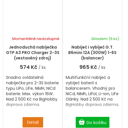
Momentálně nedostupné
Skladem
(6 ks)
Jednoduchá nabíječka
Nabíječ i vybíječ G.T.
GTP A3 PRO Charger 2-3S
B6mini 12A (300W) 1-6S
(vestavěný zdroj)
(balancer)
574 Kč
965 Kč
/ ks
/ ks
Snadno ovldatelná
Multifunkční nabíječ a
nabíječka pro 2-3S baterie
vybíječ baterií s
typu LiPo, LiFe, NiMH, NiCd
balancerem. Vhodný pro
baterie. Max. výkon 16W.
NiCd, NiMh, LiPol, Li-ion, LiFe
Nad 2 500 Kč na BigHobby
články. Nad 2 500 Kč na
doprava zdarma.
BigHobby doprava zdarma.
Detail
Do košíku