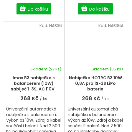
vypnutí napájení.
doprava zdarma.
Do košíku
Do košíku
Kód:
NAB36
Kód:
NAB36A
Skladem
(27 ks)
Skladem
(35 ks)
Imax B3 nabíječka s
Nabíječka HOTRC B3 10W
balancerem (10W)
0,8A pro 1S-3S LiPo
nabíječ 1-3S, AC 110V-
baterie
240V
268 Kč
268 Kč
/ ks
/ ks
Univerzální automatická
Univerzální automatická
nabíječka s balancerem.
nabíječka s balancerem.
Výkon až 10W. Zdroj a kabel
Výkon až 10W. Zdroj a kabel
součástí balení. Nad 2 500
součástí balení. Nad 2 500
Kč na BigHobby doprava
Kč na BigHobby doprava