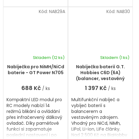
Kód:
NAB29A
Kód:
NAB30
Skladem
(12 ks)
Skladem
(1 ks)
Nabíječka pro NiMH/NiCd
Nabíječka baterií G.T.
baterie - GT Power N705
Hobbies C6D (6A)
(balancer, vestavěný
zdroj)
688 Kč
1 397 Kč
/ ks
/ ks
Kompaktní LED modul pro
Multifunkční nabíječ a
RC modely nabízí 14
vybíječ baterií s
režimů blikání a ovládání
balancerem a
přes infračervený dálkový
vestavěným zdrojem.
ovladač. Díky paměťové
Vhodný pro NiCd, NiMh,
funkci si zapamatuje
LiPol, Li-ion, LiFe články.
poslední nastavení i po
Nad 2 500 Kč na BigHobby