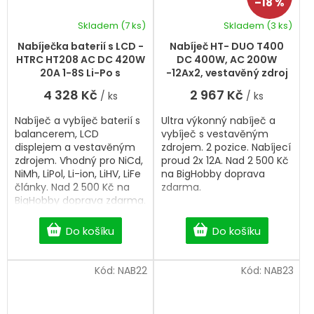
–18 %
Skladem
(7 ks)
Skladem
(3 ks)
Nabíječka baterií s LCD -
Nabíječ HT- DUO T400
HTRC HT208 AC DC 420W
DC 400W, AC 200W
20A 1-8S Li-Po s
-12Ax2, vestavěný zdroj
vestavěným zdrojem
4 328 Kč
2 967 Kč
/ ks
/ ks
Nabíječ a vybíječ baterií s
Ultra výkonný nabíječ a
balancerem, LCD
vybíječ s vestavěným
displejem a vestavěným
zdrojem. 2 pozice. Nabíjecí
zdrojem. Vhodný pro NiCd,
proud 2x 12A. Nad 2 500 Kč
NiMh, LiPol, Li-ion, LiHV, LiFe
na BigHobby doprava
články. Nad 2 500 Kč na
zdarma.
BigHobby doprava zdarma.
Do košíku
Do košíku
Kód:
NAB22
Kód:
NAB23