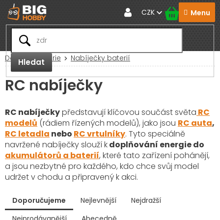
Přejít
CZK
na
obsah
Domů
Baterie
Nabíječky baterií
Hledat
RC nabíječky
RC nabíječky
představují klíčovou součást světa
RC
modelů
(rádiem řízených modelů), jako jsou
RC auta
,
RC letadla
nebo
RC vrtulníky
. Tyto speciálně
navržené nabíječky slouží k
doplňování energie do
akumulátorů a baterií
, které tato zařízení pohánějí,
a jsou nezbytné pro každého, kdo chce svůj model
udržet v chodu a připravený k akci.
V
Doporučujeme
Nejlevnější
Nejdražší
ý
p
Nejprodávanější
Abecedně