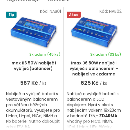
Ř
i
a
s
Kód:
NAB01
Kód:
NAB02
z
Tip
Akce
p
e
r
n
í
o
p
d
r
u
o
k
d
Skladem
(45 ks)
Skladem
(33 ks)
t
Průměrné
u
hodnocení
ů
k
Imax B6 50W nabíječ i
Imax B6 80W nabíječ i
produktu
t
vybíječ (balancer)
vybíječ s balancerem +
je
ů
nabíjecí vak zdarma
5,0
587 Kč
625 Kč
/ ks
/ ks
z
5
Nabíječ a vybíječ baterií s
Nabíječ a vybíječ baterií s
hvězdiček.
věstavěným balancerem
balancerem a LCD
pro většinu běžných
displejem. Nyní v akci s
akumulátorů. Využijete pro
nabíjecím vakem 18x23cm
Li-Ion, Li-pol, NiCd, NiMH a
v hodnotě 175,-
ZDARMA
.
Pb baterie. Nutno dokoupit
Vhodný pro NiCd, NiMh,
zdroj 12V, 5A.
LiPol, Li-ion, LiFe články.