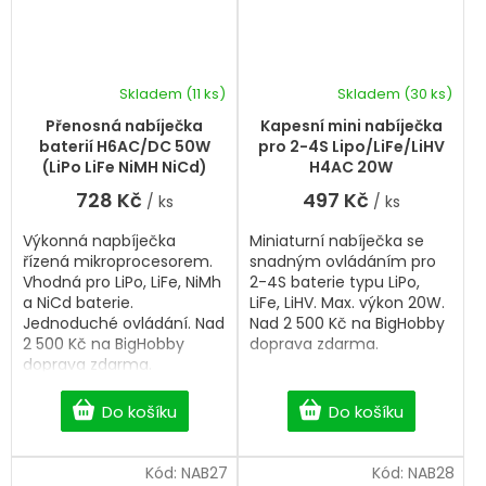
Skladem
(11 ks)
Skladem
(30 ks)
Přenosná nabíječka
Kapesní mini nabíječka
baterií H6AC/DC 50W
pro 2-4S Lipo/LiFe/LiHV
(LiPo LiFe NiMH NiCd)
H4AC 20W
728 Kč
497 Kč
/ ks
/ ks
Výkonná napbíječka
Miniaturní nabíječka se
řízená mikroprocesorem.
snadným ovládáním pro
Vhodná pro LiPo, LiFe, NiMh
2-4S baterie typu LiPo,
a NiCd baterie.
LiFe, LiHV. Max. výkon 20W.
Jednoduché ovládání. Nad
Nad 2 500 Kč na BigHobby
2 500 Kč na BigHobby
doprava zdarma.
doprava zdarma.
Do košíku
Do košíku
Kód:
NAB27
Kód:
NAB28