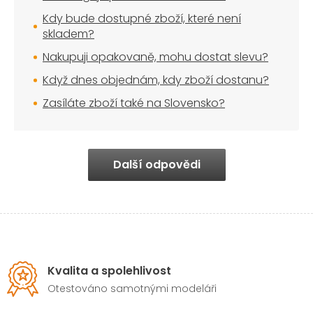
Kdy bude dostupné zboží, které není
skladem?
Nakupuji opakovaně, mohu dostat slevu?
Když dnes objednám, kdy zboží dostanu?
Zasíláte zboží také na Slovensko?
Další odpovědi
Kvalita a spolehlivost
Otestováno samotnými modeláři