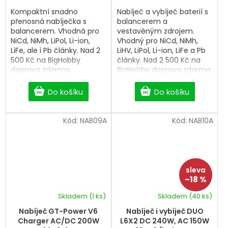
5
5
Kompaktní snadno
Nabíječ a vybíječ baterií s
hvězdiček.
hvězdiček.
přenosná nabíječka s
balancerem a
balancerem. Vhodná pro
vestavěným zdrojem.
NiCd, NiMh, LiPol, Li-ion,
Vhodný pro NiCd, NiMh,
LiFe, ale i Pb články. Nad 2
LiHV, LiPol, Li-ion, LiFe a Pb
500 Kč na BigHobby
články. Nad 2 500 Kč na
doprava zdarma.
BigHobby doprava zdarma.
Do košíku
Do košíku
Kód:
NAB09A
Kód:
NAB10A
–18 %
Skladem
(1 ks)
Skladem
(40 ks)
Průměrné
hodnocení
Nabíječ GT-Power V6
Nabíječ i vybíječ DUO
produktu
Charger AC/DC 200W
L6X2 DC 240W, AC 150W