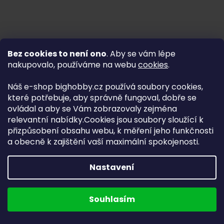
Bez cookies to není ono
. Aby se vám lépe
nakupovalo, používáme na webu
cookies
.
Náš e-shop bighobby.cz používá soubory cookies,
které potřebuje, aby správně fungoval, dobře se
ovládal a aby se Vám zobrazovaly zejména
relevantní nabídky.Cookies jsou soubory sloužící k
přizpůsobení obsahu webu, k měření jeho funkčnosti
a obecně k zajištění vaší maximální spokojenosti.
Nastavení
Najděte správný díl bez
Souhlasím
zbytečného hledání