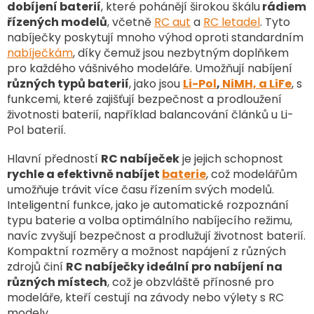
a
dobíjení baterií
, které pohánějí širokou škálu
rádiem
c
řízených modelů
, včetně
RC aut
a
RC letadel
. Tyto
í
nabíječky poskytují mnoho výhod oproti standardním
p
nabíječkám
, díky čemuž jsou nezbytným doplňkem
r
v
pro každého vášnivého modeláře. Umožňují nabíjení
k
různých typů baterií
, jako jsou
Li-Pol
,
NiMH, a LiFe
, s
y
funkcemi, které zajišťují bezpečnost a prodloužení
v
životnosti baterií, například balancování článků u Li-
ý
Pol baterií.
p
i
Hlavní předností
RC nabíječek
je jejich schopnost
s
rychle a efektivně nabíjet
baterie
, což modelářům
u
umožňuje trávit více času řízením svých modelů.
Inteligentní funkce, jako je automatické rozpoznání
typu baterie a volba optimálního nabíjecího režimu,
navíc zvyšují bezpečnost a prodlužují životnost baterií.
Kompaktní rozměry a možnost napájení z různých
zdrojů činí
RC nabíječky ideální pro nabíjení na
různých místech
, což je obzvláště přínosné pro
modeláře, kteří cestují na závody nebo výlety s RC
modely.