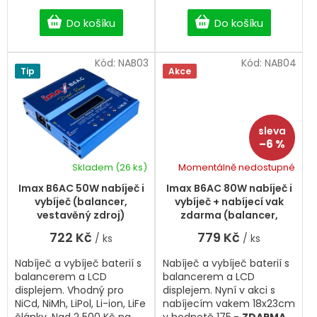
Nad 2 500 Kč na BigHobby
doprava zdarma.
Do košíku
Do košíku
Kód:
NAB03
Kód:
NAB04
Tip
Akce
–6 %
Skladem
(26 ks)
Momentálně nedostupné
Průměrné
Průměrné
hodnocení
hodnocení
Imax B6AC 50W nabíječ i
Imax B6AC 80W nabíječ i
produktu
produktu
vybíječ (balancer,
vybíječ + nabíjecí vak
je
je
vestavěný zdroj)
zdarma (balancer,
5,0
5,0
vestavěný zdroj)
722 Kč
779 Kč
/ ks
/ ks
z
z
5
5
Nabíječ a vybíječ baterií s
Nabíječ a vybíječ baterií s
hvězdiček.
hvězdiček.
balancerem a LCD
balancerem a LCD
displejem. Vhodný pro
displejem. Nyní v akci s
NiCd, NiMh, LiPol, Li-ion, LiFe
nabíjecím vakem 18x23cm