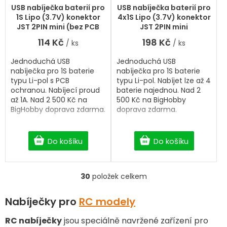
hodnocení
USB nabíječka baterií pro
USB nabíječka baterií pro
produktu
1S Lipo (3.7V) konektor
4x1S Lipo (3.7V) konektor
je
JST 2PIN mini (bez PCB
JST 2PIN mini
5,0
ochrany)
114 Kč
198 Kč
/ ks
/ ks
z
5
Jednoduchá USB
Jednoduchá USB
hvězdiček.
nabíječka pro 1S baterie
nabíječka pro 1S baterie
typu Li-pol s PCB
typu Li-pol. Nabíjet lze až 4
ochranou. Nabíjecí proud
baterie najednou. Nad 2
až 1A. Nad 2 500 Kč na
500 Kč na BigHobby
BigHobby doprava zdarma.
doprava zdarma.
Do košíku
Do košíku
30
položek celkem
O
v
l
Nabíječky pro
RC modely
á
d
RC nabíječky
jsou speciálně navržené zařízení pro