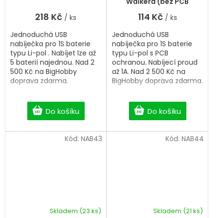
Walkera (bez PCB
ochrany)
218 Kč
114 Kč
/ ks
/ ks
Jednoduchá USB
Jednoduchá USB
nabíječka pro 1S baterie
nabíječka pro 1S baterie
typu Li-pol . Nabíjet lze až
typu Li-pol s PCB
5 baterií najednou. Nad 2
ochranou. Nabíjecí proud
500 Kč na BigHobby
až 1A. Nad 2 500 Kč na
doprava zdarma.
BigHobby doprava zdarma.
Do košíku
Do košíku
Kód:
NAB43
Kód:
NAB44
Skladem
(23 ks)
Skladem
(21 ks)
Průměrné