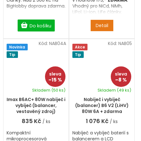
články. Nad 2 500 Kč na
v hodnotě 175,-
ZDARMA
.
BigHobby doprava zdarma.
Vhodný pro NiCd, NiMh,
LiPol, Li-ion, LiFe články.
Nad 2 500 Kč na BigHobby
doprava zdarma.
Do košíku
Detail
Kód:
NAB04A
Kód:
NAB05
Novinka
Akce
Tip
Tip
–15 %
–8 %
Skladem
(50 ks)
Skladem
(49 ks)
Průměrné
hodnocení
Imax B6AC+ 80W nabíječ i
Nabíječ i vybíječ
produktu
vybíječ (balancer,
(balancer) B6 V2 (LiHV)
je
vestavěný zdroj)
80W 6A + zdarma
5,0
napájecí zdroj
835 Kč
1 076 Kč
/ ks
/ ks
z
5
Kompaktní
Nabíječ a vybíječ baterií s
hvězdiček.
mikroprocesorová
balancerem a LCD