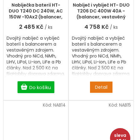
hodnocení
Nabíječka baterií HT-
Nabíječ i vybíječ HT- DUO
produktu
DUO T240 DC 240W, AC
T206 DC 400W 40A -
je
150W -10Ax2 (balancer,
(balancer, vestavěný
5,0
vestavěný zdroj)
zdroj)
2 485 Kč
4 758 Kč
/ ks
/ ks
z
5
Dvojitý nabíječ a vybíječ
Dvojitý nabíječ a vybíječ
hvězdiček.
baterií s balancerem a
baterií s balancerem a
vestavěným zdrojem.
vestavěným zdrojem.
Vhodný pro NiCd, NiMh,
Vhodný pro NiCd, NiMh,
LiHV, LiPol, Li-ion, LiFe a Pb
LiHV, LiPol, Li-ion, LiFe a Pb
články. Nad 2 500 Kč na
články. Nad 2 500 Kč na
BigHobby doprava zdarma.
BigHobby doprava zdarma.
Do košíku
Detail
Kód:
NAB14
Kód:
NAB15