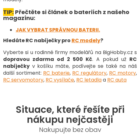
TIP:
Přečtěte si článek o bateriích z našeho
magazínu:
JAK VYBRAT SPRÁVNOU BATERII.
Hledáte RC nabíječky pro
RC modely
?
Vyberte si u rodinné firmy modelářů na BigHobby.cz s
dopravou zdarma od 2 500 Kč
. A pokud už
RC
nabíječky
v košíku máte, podívejte se také na náš
další sortiment
:
RC baterie
,
RC regulátory
,
RC motory
,
RC servomotory
,
RC vysílače
,
RC letadla
a
RC auta
Situace, které řešíte při
nákupu nejčastěji
Nakupujte bez obav