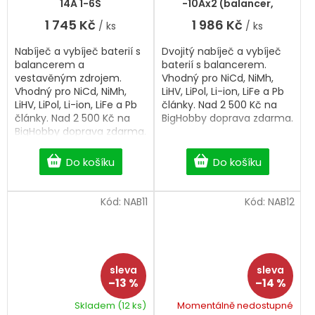
je
14A 1-6S
-10Ax2 (balancer,
5,0
vestavěný zdroj)
1 745 Kč
1 986 Kč
/ ks
/ ks
z
5
Nabíječ a vybíječ baterií s
Dvojitý nabíječ a vybíječ
hvězdiček.
balancerem a
baterií s balancerem.
vestavěným zdrojem.
Vhodný pro NiCd, NiMh,
Vhodný pro NiCd, NiMh,
LiHV, LiPol, Li-ion, LiFe a Pb
LiHV, LiPol, Li-ion, LiFe a Pb
články. Nad 2 500 Kč na
články. Nad 2 500 Kč na
BigHobby doprava zdarma.
BigHobby doprava zdarma.
Do košíku
Do košíku
Kód:
NAB11
Kód:
NAB12
–13 %
–14 %
Skladem
(12 ks)
Momentálně nedostupné
Průměrné