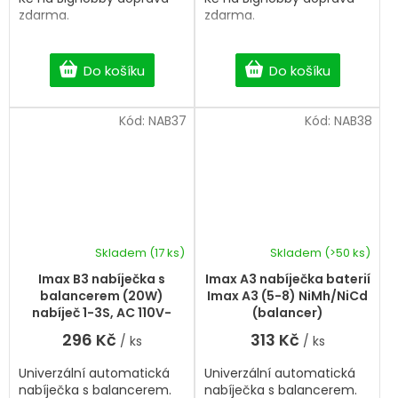
zdarma.
zdarma.
Do košíku
Do košíku
Kód:
NAB37
Kód:
NAB38
Skladem
(17 ks)
Skladem
(>50 ks)
Průměrné
hodnocení
Imax B3 nabíječka s
Imax A3 nabíječka baterií
produktu
balancerem (20W)
Imax A3 (5-8) NiMh/NiCd
je
nabíječ 1-3S, AC 110V-
(balancer)
5,0
240V
296 Kč
313 Kč
/ ks
/ ks
z
5
Univerzální automatická
Univerzální automatická
hvězdiček.
nabíječka s balancerem.
nabíječka s balancerem.