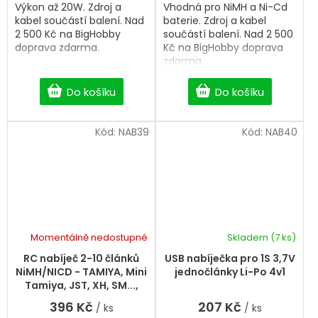
Výkon až 20W. Zdroj a
Vhodná pro NiMH a Ni-Cd
kabel součástí balení. Nad
baterie. Zdroj a kabel
2 500 Kč na BigHobby
součástí balení. Nad 2 500
doprava zdarma.
Kč na BigHobby doprava
zdarma.
Do košíku
Do košíku
Kód:
NAB39
Kód:
NAB40
Momentálně nedostupné
Skladem
(7 ks)
RC nabíječ 2-10 článků
USB nabíječka pro 1S 3,7V
NiMH/NICD - TAMIYA, Mini
jednočlánky Li-Po 4v1
Tamiya, JST, XH, SM...,
Soshine
396 Kč
207 Kč
/ ks
/ ks