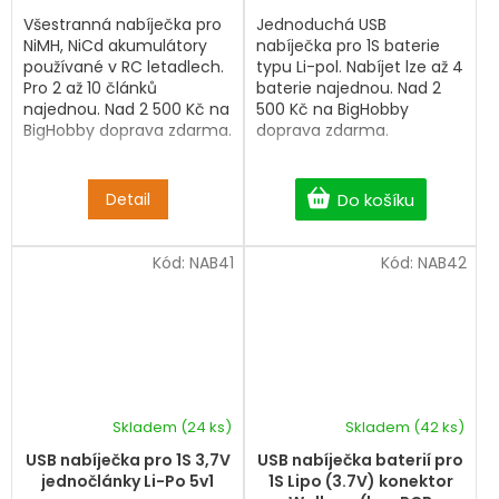
Všestranná nabíječka pro
Jednoduchá USB
NiMH, NiCd akumulátory
nabíječka pro 1S baterie
používané v RC letadlech.
typu Li-pol. Nabíjet lze až 4
Pro 2 až 10 článků
baterie najednou. Nad 2
najednou. Nad 2 500 Kč na
500 Kč na BigHobby
BigHobby doprava zdarma.
doprava zdarma.
Detail
Do košíku
Kód:
NAB41
Kód:
NAB42
Skladem
(24 ks)
Skladem
(42 ks)
USB nabíječka pro 1S 3,7V
USB nabíječka baterií pro
jednočlánky Li-Po 5v1
1S Lipo (3.7V) konektor