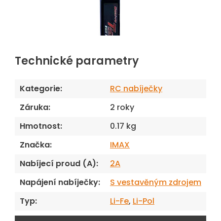
Technické parametry
Kategorie
:
RC nabíječky
Záruka
:
2 roky
Hmotnost
:
0.17 kg
Značka
:
IMAX
Nabíjecí proud (A)
:
2A
Napájení nabíječky
:
S vestavěným zdrojem
Typ
:
Li-Fe
,
Li-Pol