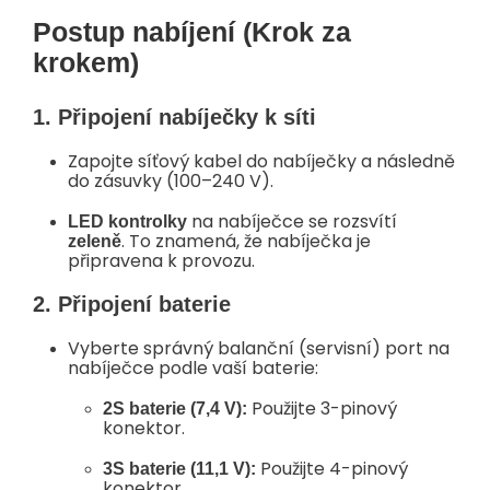
Postup nabíjení (Krok za
krokem)
1. Připojení nabíječky k síti
Zapojte síťový kabel do nabíječky a následně
do zásuvky (100–240 V).
na nabíječce se rozsvítí
LED kontrolky
. To znamená, že nabíječka je
zeleně
připravena k provozu.
2. Připojení baterie
Vyberte správný balanční (servisní) port na
nabíječce podle vaší baterie:
Použijte 3-pinový
2S baterie (7,4 V):
konektor.
Použijte 4-pinový
3S baterie (11,1 V):
konektor.