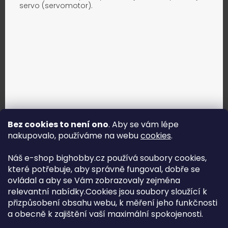
servo (servomotor).
Bez cookies to není ono
. Aby se vám lépe
nakupovalo, používáme na webu
cookies
.
Jak vybrat správné servo?
Náš e-shop bighobby.cz používá soubory cookies,
které potřebuje, aby správně fungoval, dobře se
Najít správné servo
ovládal a aby se Vám zobrazovaly zejména
relevantní nabídky.Cookies jsou soubory sloužící k
přizpůsobení obsahu webu, k měření jeho funkčnosti
a obecně k zajištění vaší maximální spokojenosti.