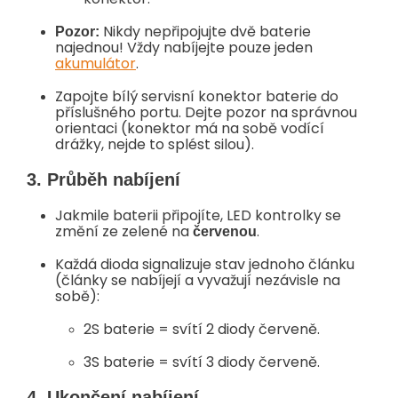
Nikdy nepřipojujte dvě baterie
Pozor:
najednou! Vždy nabíjejte pouze jeden
akumulátor
.
Zapojte bílý servisní konektor baterie do
příslušného portu. Dejte pozor na správnou
orientaci (konektor má na sobě vodící
drážky, nejde to splést silou).
3. Průběh nabíjení
Jakmile baterii připojíte, LED kontrolky se
změní ze zelené na
.
červenou
Každá dioda signalizuje stav jednoho článku
(články se nabíjejí a vyvažují nezávisle na
sobě):
2S baterie = svítí 2 diody červeně.
3S baterie = svítí 3 diody červeně.
4. Ukončení nabíjení