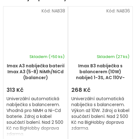
Kód:
NAB38
Kód:
NAB36
Skladem
(>50 ks)
Skladem
(27 ks)
Imax A3 nabíječka baterií
Imax B3 nabíječka s
Imax A3 (5-8) NiMh/NiCd
balancerem (10W)
(balancer)
nabíječ 1-3S, AC 110V-
240V
313 Kč
268 Kč
Univerzální automatická
Univerzální automatická
nabíječka s balancerem.
nabíječka s balancerem.
Vhodná pro NiMH a Ni-Cd
Výkon až 10W. Zdroj a kabel
baterie. Zdroj a kabel
součástí balení. Nad 2 500
součástí balení. Nad 2 500
Kč na BigHobby doprava
Kč na BigHobby doprava
zdarma.
zdarma.