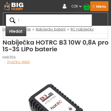
Přejít
CZK
na
obsah
Domů
Baterie
Nabíječky baterií
RC nabíječky
Hledat
Nabíječka HOTRC B3 10W 0,8A pro
1S-3S LiPo baterie
NAB36A
Značka:
IMAX