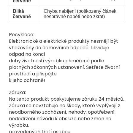
červeně
Bliká
Chyba nabíjení (poškozený článek,
červeně
nesprávné napětí nebo zkrat)
Recyklace:
Elektronické a elektrické produkty nesmějí být
vhazovány do domovních odpadů. Likviduje
odpad na konci
doby životnosti výrobku přiměřeně podle
platných zákonných ustanovení. Šetřete životní
prostředí a přispějte
k jeho ochraně!
Záruka:
Na tento produkt poskytujeme záruku 24 měsíců.
Záruka se nevztahuje na škody, které vyplývají z
neodborného zacházení, nehody, opotřebení,
nedodržení návodu k obsluze nebo změn na
výrobku,
provedených třetí osobou.