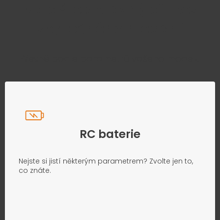
Najděte správný díl bez
zbytečného hledání
Přesně podle parametrů vašeho modelu
RC baterie
Nejste si jistí některým parametrem? Zvolte jen to,
co znáte.