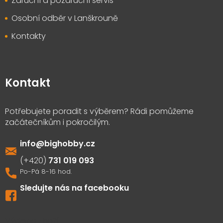
Záruční a pozáruční servis
Osobní odběr v Lanškrouně
Kontakty
Kontakt
info
@
bighobby.cz
731 019 093
Sledujte nás na facebooku
Výdejna zboží