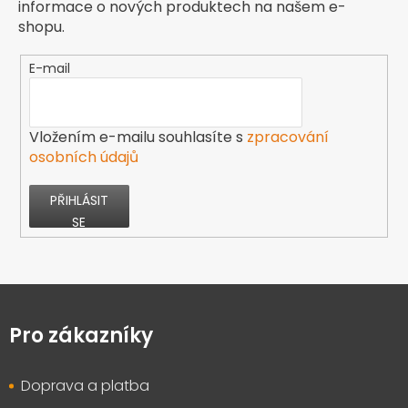
informace o nových produktech na našem e-
shopu.
E-mail
Vložením e-mailu souhlasíte s
zpracování
osobních údajů
PŘIHLÁSIT
SE
Z
á
p
Pro zákazníky
a
t
Doprava a platba
í