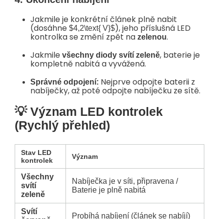
Jakmile je konkrétní článek plně nabit
(dosáhne
), jeho příslušná LED
$4,2\text{ V}$
kontrolka se změní zpět na
.
zelenou
Jakmile
, baterie je
všechny diody svítí zeleně
kompletně nabitá a vyvážená.
Nejprve odpojte baterii z
Správné odpojení:
nabíječky, až poté odpojte nabíječku ze sítě.
💡 Význam LED kontrolek
(Rychlý přehled)
Stav LED
Význam
kontrolek
Všechny
Nabíječka je v síti, připravena /
svítí
Baterie je plně nabitá
zeleně
Svítí
Probíhá nabíjení (článek se nabíjí)