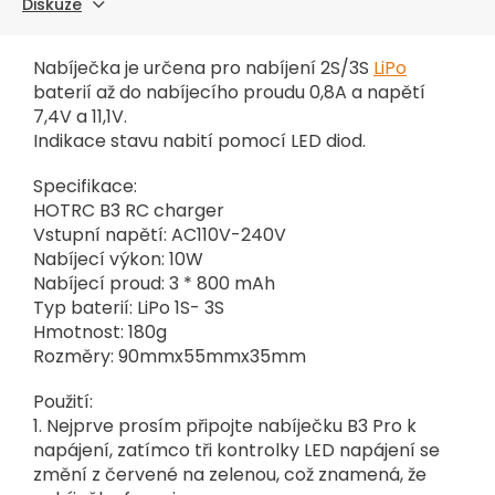
Diskuze
Nabíječka je určena pro nabíjení 2S/3S
LiPo
baterií až do nabíjecího proudu 0,8A a napětí
7,4V a 11,1V.
Indikace stavu nabití pomocí LED diod.
Specifikace:
HOTRC B3 RC charger
Vstupní napětí: AC110V-240V
Nabíjecí výkon: 10W
Nabíjecí proud: 3 * 800 mAh
Typ baterií: LiPo 1S- 3S
Hmotnost: 180g
Rozměry: 90mmx55mmx35mm
Použití:
1. Nejprve prosím připojte nabíječku B3 Pro k
napájení, zatímco tři kontrolky LED napájení se
změní z červené na zelenou, což znamená, že