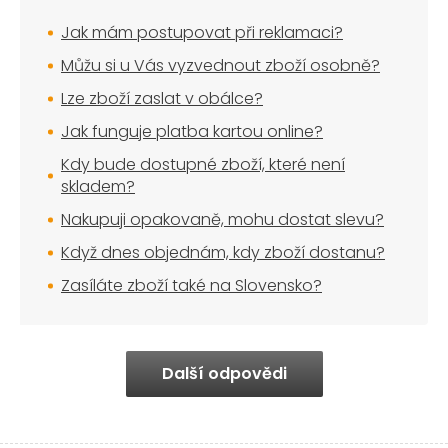
Jak mám postupovat při reklamaci?
Můžu si u Vás vyzvednout zboží osobně?
Lze zboží zaslat v obálce?
Jak funguje platba kartou online?
Kdy bude dostupné zboží, které není
skladem?
Nakupuji opakovaně, mohu dostat slevu?
Když dnes objednám, kdy zboží dostanu?
Zasíláte zboží také na Slovensko?
Další odpovědi