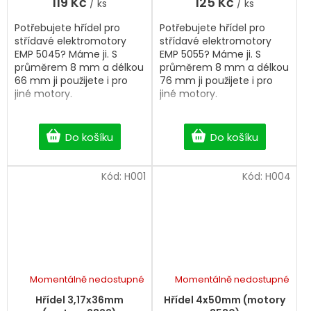
119 Kč
125 Kč
/ ks
/ ks
Potřebujete hřídel pro
Potřebujete hřídel pro
střídavé elektromotory
střídavé elektromotory
EMP 5045? Máme ji. S
EMP 5055? Máme ji. S
průměrem 8 mm a délkou
průměrem 8 mm a délkou
66 mm ji použijete i pro
76 mm ji použijete i pro
jiné motory.
jiné motory.
Do košíku
Do košíku
Kód:
H001
Kód:
H004
Momentálně nedostupné
Momentálně nedostupné
Hřídel 3,17x36mm
Hřídel 4x50mm (motory