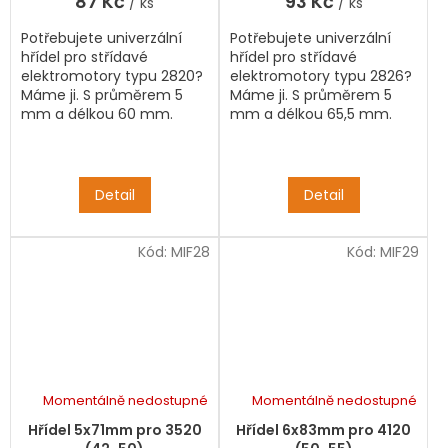
87 Kč
93 Kč
/ ks
/ ks
Potřebujete univerzální
Potřebujete univerzální
hřídel pro střídavé
hřídel pro střídavé
elektromotory typu 2820?
elektromotory typu 2826?
Máme ji. S průměrem 5
Máme ji. S průměrem 5
mm a délkou 60 mm.
mm a délkou 65,5 mm.
Detail
Detail
Kód:
MIF28
Kód:
MIF29
Momentálně nedostupné
Momentálně nedostupné
Hřídel 5x71mm pro 3520
Hřídel 6x83mm pro 4120