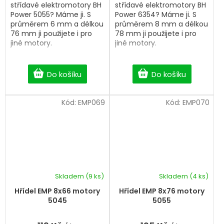
střídavé elektromotory BH
střídavé elektromotory BH
Power 5055? Máme ji. S
Power 6354? Máme ji. S
průměrem 6 mm a délkou
průměrem 8 mm a délkou
76 mm ji použijete i pro
78 mm ji použijete i pro
jiné motory.
jiné motory.
Do košíku
Do košíku
Kód:
EMP069
Kód:
EMP070
Skladem
(9 ks)
Skladem
(4 ks)
Hřídel EMP 8x66 motory
Hřídel EMP 8x76 motory
5045
5055