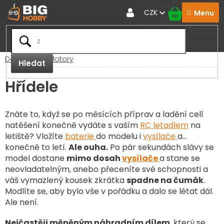
Přejít
CZK
na
obsah
Domů
RC Motory
Hledat
Hřídele
Znáte to, když se po měsících příprav a ladění celí
natěšení konečně vydáte s vaším
RC letadlem
na
letiště? Vložíte
baterie
do modelu i
vysílače
a…
konečně to letí.
Ale ouha.
Po pár sekundách slávy se
model dostane
mimo dosah
vysílače
a stane se
neovladatelným, anebo přeceníte své schopnosti a
váš vymazlený kousek zkrátka
spadne na čumák
.
Modlíte se, aby bylo vše v pořádku a dalo se létat dál.
Ale není.
Nejčastěji měněným náhradním dílem
, který se