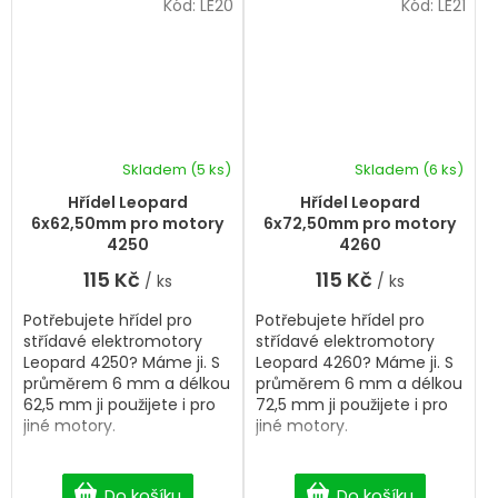
Kód:
LE20
Kód:
LE21
Skladem
(5 ks)
Skladem
(6 ks)
Hřídel Leopard
Hřídel Leopard
6x62,50mm pro motory
6x72,50mm pro motory
4250
4260
115 Kč
115 Kč
/ ks
/ ks
Potřebujete hřídel pro
Potřebujete hřídel pro
střídavé elektromotory
střídavé elektromotory
Leopard 4250? Máme ji. S
Leopard 4260? Máme ji. S
průměrem 6 mm a délkou
průměrem 6 mm a délkou
62,5 mm ji použijete i pro
72,5 mm ji použijete i pro
jiné motory.
jiné motory.
Do košíku
Do košíku