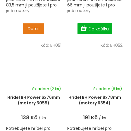
83,5 mm ji použijete i pro
66 mm ji použijete i pro
jiné motory.
jiné motory.
Detail
Do košíku
Kód:
BH051
Kód:
BH052
Skladem
(2 ks)
Skladem
(8 ks)
Hřídel BH Power 6x76mm
Hřídel BH Power 8x78mm
(motory 5055)
(motory 6354)
138 Kč
191 Kč
/ ks
/ ks
Potřebujete hřídel pro
Potřebujete hřídel pro