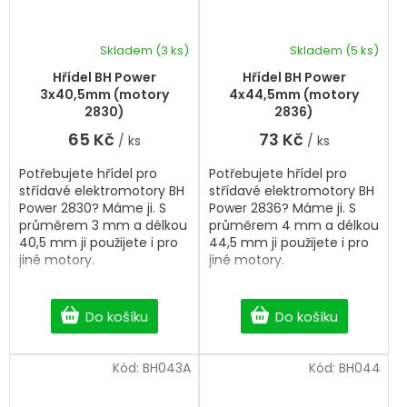
Skladem
(3 ks)
Skladem
(5 ks)
Hřídel BH Power
Hřídel BH Power
3x40,5mm (motory
4x44,5mm (motory
2830)
2836)
65 Kč
73 Kč
/ ks
/ ks
Potřebujete hřídel pro
Potřebujete hřídel pro
střídavé elektromotory BH
střídavé elektromotory BH
Power 2830? Máme ji. S
Power 2836? Máme ji. S
průměrem 3 mm a délkou
průměrem 4 mm a délkou
40,5 mm ji použijete i pro
44,5 mm ji použijete i pro
jiné motory.
jiné motory.
Do košíku
Do košíku
Kód:
BH043A
Kód:
BH044