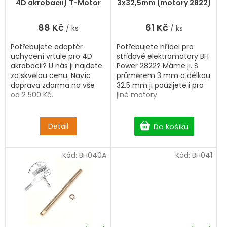
t
4D akrobacii) T-Motor
3x32,5mm (motory 2822)
ů
88 Kč
61 Kč
/ ks
/ ks
Potřebujete adaptér
Potřebujete hřídel pro
uchycení vrtule pro 4D
střídavé elektromotory BH
akrobacii? U nás ji najdete
Power 2822? Máme ji. S
za skvělou cenu. Navíc
průměrem 3 mm a délkou
doprava zdarma na vše
32,5 mm ji použijete i pro
od 2 500 Kč.
jiné motory.
Detail
Do košíku
Kód:
BH040A
Kód:
BH041