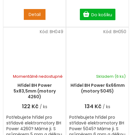
Detail
Do košíku
Kód:
BH049
Kód:
BH050
Momentálně nedostupné
Skladem
(6 ks)
Hřídel BH Power
Hřídel BH Power 6x66mm
5x83,5mm (motory
(motory 5045)
4260)
122 Kč
134 Kč
/ ks
/ ks
Potřebujete hřídel pro
Potřebujete hřídel pro
střídavé elektromotory BH
střídavé elektromotory BH
Power 4260? Máme ji. S
Power 5045? Máme ji. S
průměrem 5 mm a délkou
průměrem 6 mm a délkou