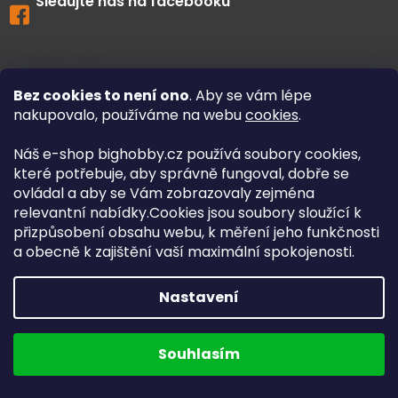
Sledujte nás na facebooku
Výdejna zboží
Bez cookies to není ono
. Aby se vám lépe
nakupovalo, používáme na webu
cookies
.
Náš e-shop bighobby.cz používá soubory cookies,
které potřebuje, aby správně fungoval, dobře se
ovládal a aby se Vám zobrazovaly zejména
relevantní nabídky.Cookies jsou soubory sloužící k
přizpůsobení obsahu webu, k měření jeho funkčnosti
a obecně k zajištění vaší maximální spokojenosti.
Dolní Třešňovec 30
Nastavení
563 01 Lanškroun
Provozní doba eshopu:
Souhlasím
Po - Pá 8:00 - 16:00 hod.
více informací