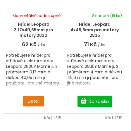
Momentálně nedostupné
Skladem
(16 ks)
Hřídel Leopard
Hřídel Leopard
3,17x40,65mm pro
4x45,6mm pro motory
motory 2830
2835
62 Kč
71 Kč
/ ks
/ ks
Potřebujete hřídel pro
Potřebujete hřídel pro
střídavé elektromotory
střídavé elektromotory
Leopard 2830? Máme ji. S
Leopard 2835? Máme ji. S
průměrem 3,17 mm a
průměrem 4 mm a délkou
délkou 40,65 mm ji
45,6 mm ji použijete i pro
použijete i pro jiné motory.
jiné motory.
Detail
Do košíku
Kód:
LE18
Kód:
LE19