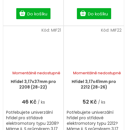
Do košíku
Do košíku
Kód:
MIF21
Kód:
MIF22
Momentálně nedostupné
Momentálně nedostupné
Hřídel 3,17x37mm pro
Hřídel 3,17x41mm pro
2208 (28-22)
2212 (28-26)
46 Kč
52 Kč
/ ks
/ ks
Potřebujete univerzální
Potřebujete univerzální
hřídel pro střídavé
hřídel pro střídavé
elektromotory typu 2208?
elektromotory typu 2212?
Máme ji. S průměrem 3,17
Máme ji. S průměrem 3,17