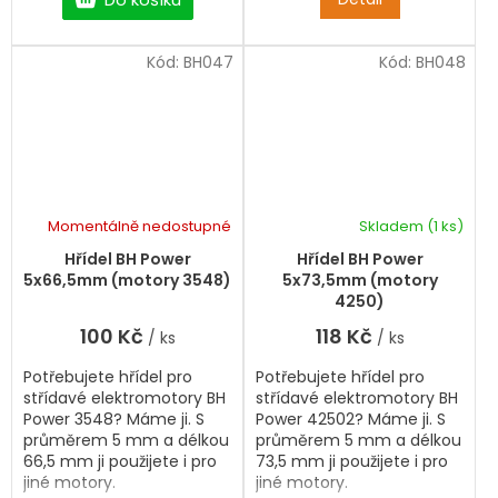
Kód:
BH047
Kód:
BH048
Momentálně nedostupné
Skladem
(1 ks)
Hřídel BH Power
Hřídel BH Power
5x66,5mm (motory 3548)
5x73,5mm (motory
4250)
100 Kč
118 Kč
/ ks
/ ks
Potřebujete hřídel pro
Potřebujete hřídel pro
střídavé elektromotory BH
střídavé elektromotory BH
Power 3548? Máme ji. S
Power 42502? Máme ji. S
průměrem 5 mm a délkou
průměrem 5 mm a délkou
66,5 mm ji použijete i pro
73,5 mm ji použijete i pro
jiné motory.
jiné motory.