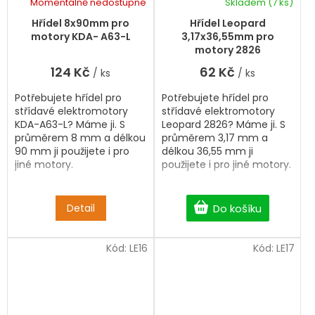
Momentálně nedostupné
Skladem
(7 ks)
Hřídel 8x90mm pro
Hřídel Leopard
motory KDA- A63-L
3,17x36,55mm pro
motory 2826
124 Kč
62 Kč
/ ks
/ ks
Potřebujete hřídel pro
Potřebujete hřídel pro
střídavé elektromotory
střídavé elektromotory
KDA-A63-L? Máme ji. S
Leopard 2826? Máme ji. S
průměrem 8 mm a délkou
průměrem 3,17 mm a
90 mm ji použijete i pro
délkou 36,55 mm ji
jiné motory.
použijete i pro jiné motory.
Detail
Do košíku
Kód:
LE16
Kód:
LE17