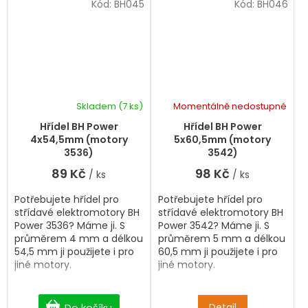
Kód:
BH045
Kód:
BH046
Skladem
(7 ks)
Momentálně nedostupné
Průměrné
hodnocení
Hřídel BH Power
Hřídel BH Power
produktu
4x54,5mm (motory
5x60,5mm (motory
je
3536)
3542)
5,0
89 Kč
98 Kč
/ ks
/ ks
z
5
Potřebujete hřídel pro
Potřebujete hřídel pro
hvězdiček.
střídavé elektromotory BH
střídavé elektromotory BH
Power 3536? Máme ji. S
Power 3542? Máme ji. S
průměrem 4 mm a délkou
průměrem 5 mm a délkou
54,5 mm ji použijete i pro
60,5 mm ji použijete i pro
jiné motory.
jiné motory.
Do košíku
Detail