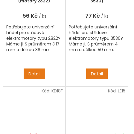
(motory 2822)
3530)
56 Kč
77 Kč
/ ks
/ ks
Potřebujete univerzální
Potřebujete univerzální
hřídel pro střídavé
hřídel pro střídavé
elektromotory typu 2822?
elektromotory typu 3530?
Máme ji. S průměrem 3,17
Máme ji. S průměrem 4
mm a délkou 36 mm.
mm a délkou 50 mm.
Detail
Detail
Kód:
KD18F
Kód:
LE15