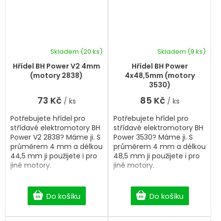
Skladem
(20 ks)
Skladem
(9 ks)
Hřídel BH Power V2 4mm
Hřídel BH Power
(motory 2838)
4x48,5mm (motory
3530)
73 Kč
85 Kč
/ ks
/ ks
Potřebujete hřídel pro
Potřebujete hřídel pro
střídavé elektromotory BH
střídavé elektromotory BH
Power V2 2838? Máme ji. S
Power 3530? Máme ji. S
průměrem 4 mm a délkou
průměrem 4 mm a délkou
44,5 mm ji použijete i pro
48,5 mm ji použijete i pro
jiné motory.
jiné motory.
Do košíku
Do košíku