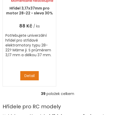
Momentálně nedostupné
Hřídel 3,17x37mm pro
motor 28-22 - sleva 30%
88 Kč
/ ks
Potřebujete univerzální
hřídel pro střídavé
elektromotory typu 28-
22? Máme ji. S průměrem
3,17 mm a délkou 37 mm.
Detail
39
položek celkem
O
v
l
Hřídele pro RC modely
á