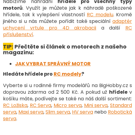
d
Nabízíme náhradní
hřídele pro všechny typy
a
motorů
. Využít je můžete jak k náhradě poškozené
c
hřídele, tak k vylepšení vlastností
RC modelu
. Kromě
í
jiného si u nás můžete pořídit také speciální
adaptér
p
uchycení vrtule pro 4D akrobacii
a další
RC
r
v
příslušenství
.
k
y
TIP:
Přečtěte si článek o motorech z našeho
v
magazínu:
ý
p
JAK VYBRAT SPRÁVNÝ MOTOR
i
Hledáte hřídele pro
RC modely
?
s
u
Vyberte si u rodinné firmy modelářů na BigHobby.cz s
dopravou zdarma od 2 500 Kč. A pokud už
hřídele
v
košíku máte, podívejte se také na náš další sortiment
:
RC Ložiska
,
RC Serva
,
Micro serva
,
Mini serva
,
Standard
serva
,
Maxi serva
,
Slim serva
,
HV serva
nebo
Robotická
serva
.