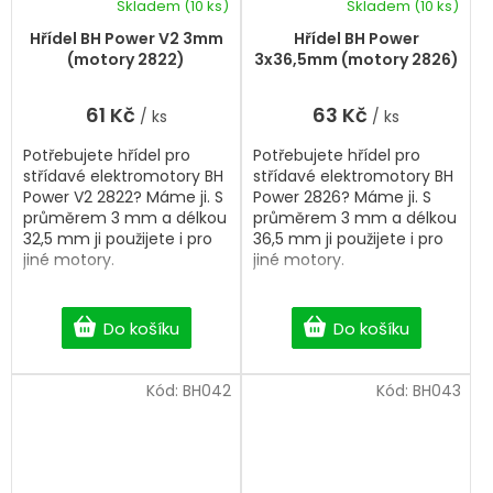
Skladem
(10 ks)
Skladem
(10 ks)
Hřídel BH Power V2 3mm
Hřídel BH Power
(motory 2822)
3x36,5mm (motory 2826)
61 Kč
63 Kč
/ ks
/ ks
Potřebujete hřídel pro
Potřebujete hřídel pro
střídavé elektromotory BH
střídavé elektromotory BH
Power V2 2822? Máme ji. S
Power 2826? Máme ji. S
průměrem 3 mm a délkou
průměrem 3 mm a délkou
32,5 mm ji použijete i pro
36,5 mm ji použijete i pro
jiné motory.
jiné motory.
Do košíku
Do košíku
Kód:
BH042
Kód:
BH043