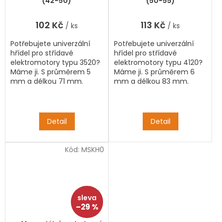
(42-50)
(50-55)
102 Kč
113 Kč
/ ks
/ ks
Potřebujete univerzální
Potřebujete univerzální
hřídel pro střídavé
hřídel pro střídavé
elektromotory typu 3520?
elektromotory typu 4120?
Máme ji. S průměrem 5
Máme ji. S průměrem 6
mm a délkou 71 mm.
mm a délkou 83 mm.
Detail
Detail
Kód:
MSKH0
–29 %