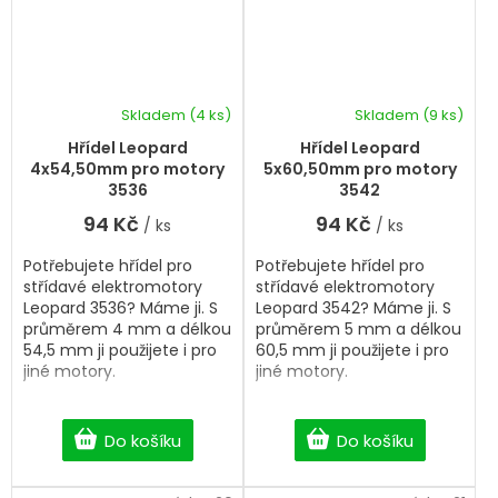
Skladem
(4 ks)
Skladem
(9 ks)
Hřídel Leopard
Hřídel Leopard
4x54,50mm pro motory
5x60,50mm pro motory
3536
3542
94 Kč
94 Kč
/ ks
/ ks
Potřebujete hřídel pro
Potřebujete hřídel pro
střídavé elektromotory
střídavé elektromotory
Leopard 3536? Máme ji. S
Leopard 3542? Máme ji. S
průměrem 4 mm a délkou
průměrem 5 mm a délkou
54,5 mm ji použijete i pro
60,5 mm ji použijete i pro
jiné motory.
jiné motory.
Do košíku
Do košíku