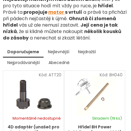
pro tyto situace hodí mít vždy po ruce, je
hřídel
.
Právě ta
propojuje
motor
s vrtulí
a právě ta přichází
při pádech nejčastěji k újmě.
Ohnutá či zlomená
hřídel
vás už ale nemusí zastavit.
Její cena je tak
nízká
, že si klidně můžete nakoupit
několik kousků
do zásoby
a nenechat si zkazit létání.
V
Doporučujeme
Nejlevnější
Nejdražší
ý
p
Nejprodávanější
Abecedně
Ř
i
a
s
Kód:
ATT20
Kód:
BH040
z
p
e
r
n
í
o
p
d
r
u
o
k
d
Momentálně nedostupné
Skladem
(19 ks)
t
u
ů
k
4D adaptér (unašeč pro
Hřídel BH Power