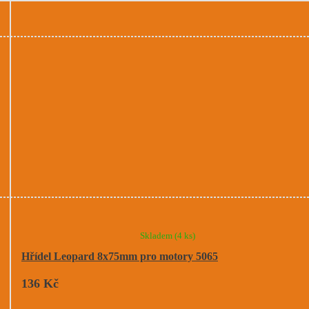
Skladem
(4 ks)
Hřídel Leopard 8x75mm pro motory 5065
136 Kč