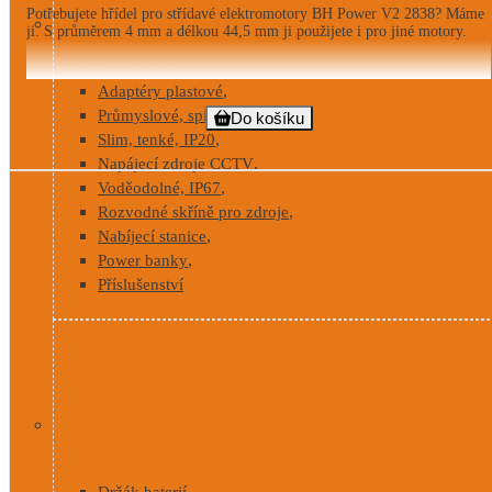
Potřebujete hřídel pro střídavé elektromotory BH Power V2 2838? Máme
ji. S průměrem 4 mm a délkou 44,5 mm ji použijete i pro jiné motory.
Napájecí zdroje
,
Adaptéry plastové
,
Průmyslové, spínané
Do košíku
,
Slim, tenké, IP20
,
Napájecí zdroje CCTV
,
Voděodolné, IP67
,
Rozvodné skříně pro zdroje
,
Nabíjecí stanice
,
Power banky
Příslušenství
Příslušenství
,
Držák baterií