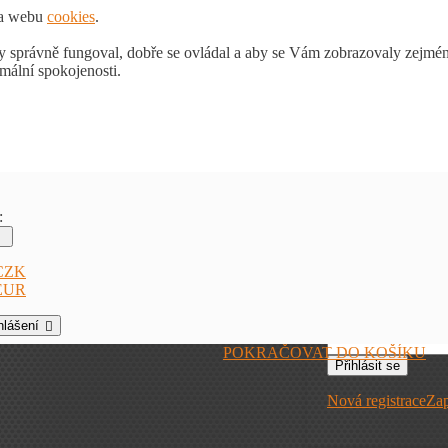
na webu
cookies
.
y správně fungoval, dobře se ovládal a aby se Vám zobrazovaly zejmén
mální spokojenosti.
:
Přihlášení k v
CZK
E-mail
EUR
Heslo
hlášení
POKRAČOVAT DO KOŠÍKU
Přihlásit se
Nová registrace
Zap