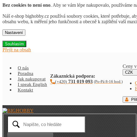
Bez cookies to není ono
. Aby se vám lépe nakupovalo, používáme 
Náš e-shop bighobby.cz používá soubory cookies, které potřebuje, ab
obsahu webu, k měření jeho funkčnosti a obecně k zajištění vaší maxi
Nastavení
Souhlasím
Přejít na obsah
Ceny v
O nás
CZK
Poradna
Zákaznická podpora:
Jak nakupovat
731 019 093
I speak English
Kontakt
Při