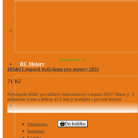
Programovací karty
Skladem
(16 ks)
RC Motory
Hřídel Leopard 4x45,6mm pro motory 2835
71 Kč
Potřebujete hřídel pro střídavé elektromotory Leopard 2835? Máme ji. S
průměrem 4 mm a délkou 45,6 mm ji použijete i pro jiné motory.
Elektrické motory
Do košíku
,
Outrunner
,
Inrunner
,
Comba