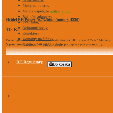
,
Pásky na baterie
,
Měřiče napětí, bzučáky
Skladem
(1 ks)
,
Balanční adaptéry
Hřídel BH Power 5x73,5mm (motory 4250)
,
PVC fólie
,
Ochranné obaly
118 Kč
,
Konektory
,
Kontakty na články
Potřebujete hřídel pro střídavé elektromotory BH Power 42502? Máme ji.
S průměrem 5 mm a délkou 73,5 mm ji použijete i pro jiné motory.
Nabíjecí / Vybíjecí kabely
RC Regulátory
Do košíku
Regulátory otáček