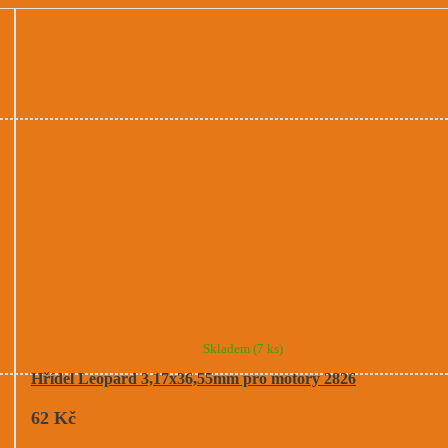
Skladem
(7 ks)
Hřídel Leopard 3,17x36,55mm pro motory 2826
62 Kč