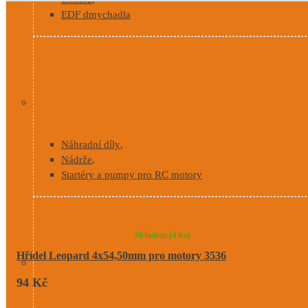
EDF dmychadla
Spalovací motory
,
Náhradní díly
,
Nádrže
Startéry a pumpy pro RC motory
Skladem
(4 ks)
Hřídel Leopard 4x54,50mm pro motory 3536
94 Kč
Zapalovací moduly