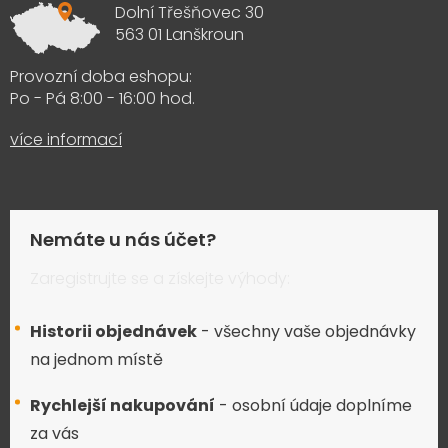
Dolní Třešňovec 30
563 01 Lanškroun
Provozní doba eshopu:
Po - Pá 8:00 - 16:00 hod.
více informací
Nemáte u nás účet?
Zaregistrujte se a získejte výhody:
Historii objednávek
- všechny vaše objednávky
na jednom místě
Rychlejší nakupování
- osobní údaje doplníme
za vás