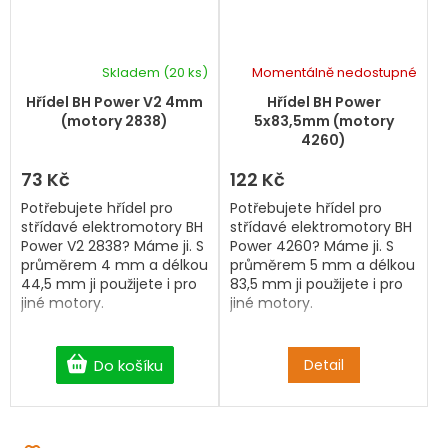
Skladem
(20 ks)
Momentálně nedostupné
Hřídel BH Power V2 4mm
Hřídel BH Power
(motory 2838)
5x83,5mm (motory
4260)
73 Kč
122 Kč
Potřebujete hřídel pro
Potřebujete hřídel pro
střídavé elektromotory BH
střídavé elektromotory BH
Power V2 2838? Máme ji. S
Power 4260? Máme ji. S
průměrem 4 mm a délkou
průměrem 5 mm a délkou
44,5 mm ji použijete i pro
83,5 mm ji použijete i pro
jiné motory.
jiné motory.
Do košíku
Detail