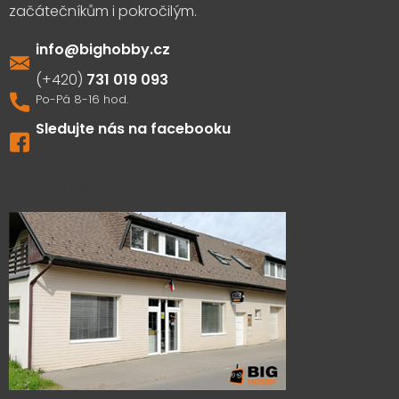
info
@
bighobby.cz
731 019 093
Sledujte nás na facebooku
Výdejna zboží