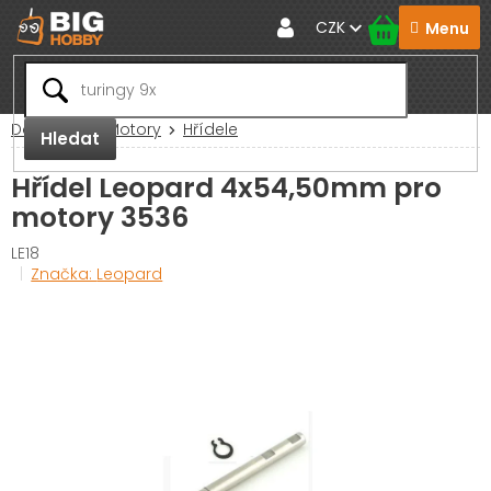
Přejít
CZK
na
obsah
Domů
RC Motory
Hřídele
Hledat
Hřídel Leopard 4x54,50mm pro
motory 3536
LE18
Značka:
Leopard