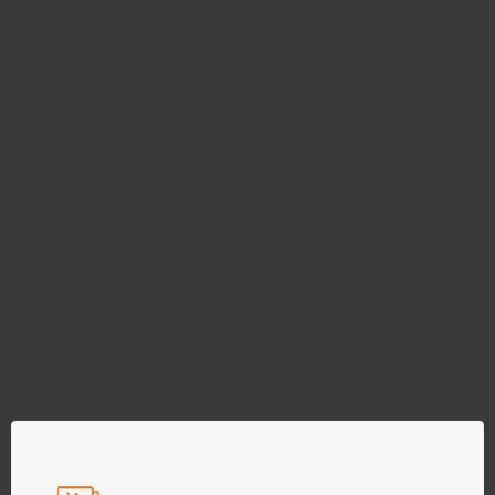
Najděte správný díl bez
zbytečného hledání
Přesně podle parametrů vašeho modelu