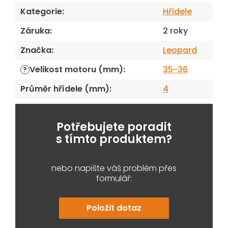
Kategorie
:
Hřídele
Záruka
:
2 roky
Značka
:
Leopard
Velikost motoru (mm)
:
35-36
?
Průměr hřídele (mm)
:
4
Potřebujete poradit
s tímto produktem?
nebo napište váš problém přes
formulář:
Položit dotaz