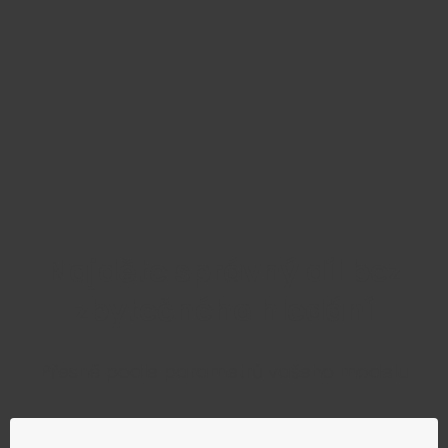
Najděte správný díl bez
zbytečného hledání
Přesně podle parametrů vašeho modelu