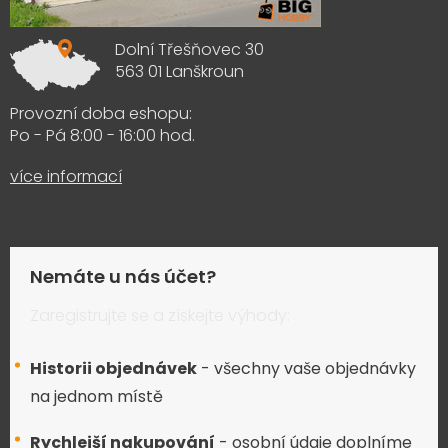
Dolní Třešňovec 30
563 01 Lanškroun
Provozní doba eshopu:
Po - Pá 8:00 - 16:00 hod.
více informací
Nemáte u nás účet?
Zaregistrujte se a získejte výhody:
Historii objednávek
- všechny vaše objednávky
na jednom místě
Rychlejší nakupování
- osobní údaje doplníme