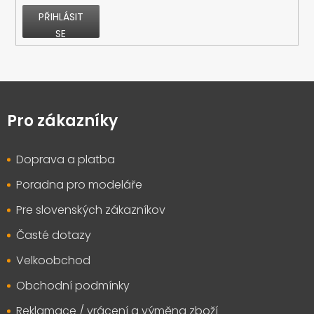
PŘIHLÁSIT
SE
Z
á
p
Pro zákazníky
a
t
Doprava a platba
í
Poradna pro modeláře
Pre slovenských zákazníkov
Časté dotazy
Velkoobchod
Obchodní podmínky
Reklamace / vrácení a výměna zboží