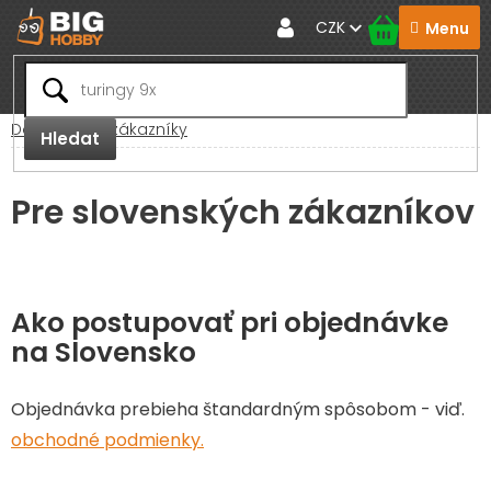
Přejít
CZK
na
obsah
Domů
Pro zákazníky
Hledat
Pre slovenských zákazníkov
Ako postupovať pri objednávke
na Slovensko
Objednávka prebieha štandardným spôsobom - viď.
obchodné podmienky.