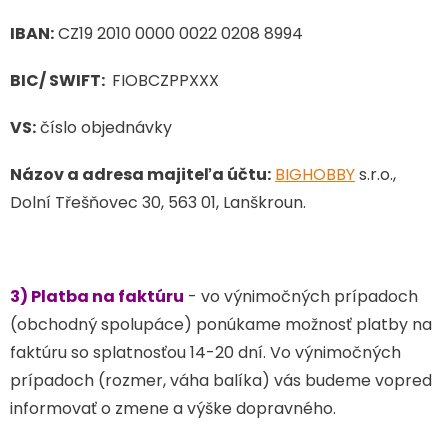
IBAN:
CZ19 2010 0000 0022 0208 8994
BIC/ SWIFT:
FIOBCZPPXXX
VS:
číslo objednávky
Názov a adresa majiteľa účtu:
BIGHOBBY
s.r.o.,
Dolní Třešňovec 30, 563 01, Lanškroun.
3) Platba na faktúru
- vo výnimočných prípadoch
(obchodný spolupáce) ponúkame možnosť platby na
faktúru so splatnosťou 14-20 dní. Vo výnimočných
prípadoch (rozmer, váha balíka) vás budeme vopred
informovať o zmene a výške dopravného.