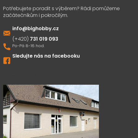
info
@
bighobby.cz
731 019 093
Sledujte nás na facebooku
Výdejna zboží