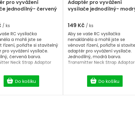
ér pro vyvážení
Adaptér pro vyvážení
če jednodílný- červený
vysílače jednodílný- modr
č
149 Kč
/ ks
/ ks
vaše RC vysílačka
Aby se vaše RC vysílačka
něla a mohli jste se
nenakláněla a mohli jste se
 řízení, pořiďte si stavitelný
věnovat řízení, pořiďte si stavit
 pro vyvážení vysílače.
adaptér pro vyvážení vysílače.
lný, červená barva.
Jednodílný, modrá barva.
tter Neck Strap Adaptor
Transmitter Neck Strap Adaptor
Do košíku
Do košíku