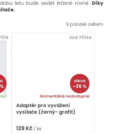
 dobu letu bude sedět krásně rovně.
Díky
ílače.
9
položek celkem
P014
Kód:
P014A
 %
–35 %
 ks)
Momentálně nedostupné
Adaptér pro vyvážení
vysílače (černý- grafit)
129 Kč
/ ks