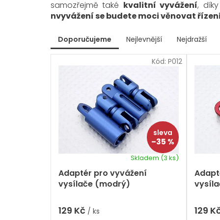
samozřejmě také
kvalitní vyvážení
, dík
nvyvážení se budete moci věnovat řízen
V
Doporučujeme
Nejlevnější
Nejdražší
ý
Ř
p
Kód:
P012
a
i
z
s
e
p
n
r
í
p
o
r
d
o
u
d
–35 %
k
u
t
k
Skladem
(3 ks)
ů
t
Adaptér pro vyvážení
Adapt
ů
vysílače (modrý)
vysíl
129 Kč
129 K
/ ks