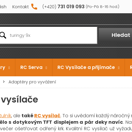
731 019 093
lish
Kontakt
Hledat
ry
RC Serva
RC Vysílače a přijímače
Adaptéry pro vyvážení
 vysílače
tulník
, ale
také
RC vysílač
. To si uvědomí každý náročný 
ělo s dotykovým TFT displejem a pár deky navíc
. N
večer ošetřovat odřený krk. Kvalitní RC vysílač už vyžad