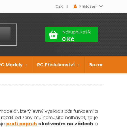
CZK
Přihlášení
Nákupní košík
RC Modely
RC Příslušenství
Bazar
Dárko
modelář, který levný vysílač s pár funkcemi a
a rozdíl od ženy mu nemusíte nalhávat, že je
uje
profi popruh
s kotvením na zádech
a