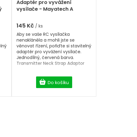
hodnocení
Adaptér pro vyvážení
produktu
ý
vysílače - Mayatech A
je
5,0
z
145 Kč
/ ks
5
Aby se vaše RC vysílačka
hvězdiček.
nenakláněla a mohli jste se
elný
věnovat řízení, pořiďte si stavitelný
adaptér pro vyvážení vysílače.
Jednodílný, červená barva.
Transmitter Neck Strap Adaptor
Do košíku