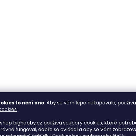
okies to není ono
. Aby se vám lépe nakupovalo, použív
cookies
.
shop bighobby.cz používá soubory cookies, které potřebu
rávně fungoval, dobře se ovládal a aby se Vám zobrazov
O