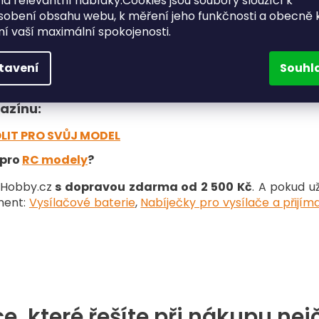
a relevantní nabídky.Cookies jsou soubory sloužící k
v
sobení obsahu webu, k měření jeho funkčnosti a obecně 
l
ění vaší maximální spokojenosti.
á
obby je především jejich
kompatibilita
s mnoha typy a
d
ý povrch. Adaptéry od nás jsou jednoduše stavitelné a v
a
tavení
Souhl
c
ysílače,
ozvěte se nám
, rádi vám poradíme.
í
p
azínu:
r
v
LIT PRO SVŮJ MODEL
k
 pro
RC modely
?
y
v
gHobby.cz
s dopravou zdarma od 2 500 Kč
. A pokud 
ý
p
iment
:
Vysílačové baterie
,
Nabíječky pro vysílače a přijím
i
s
u
e, které řešíte při nákupu nej