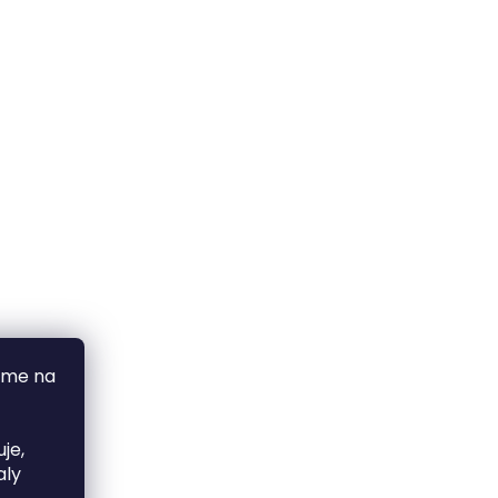
áme na
je,
aly