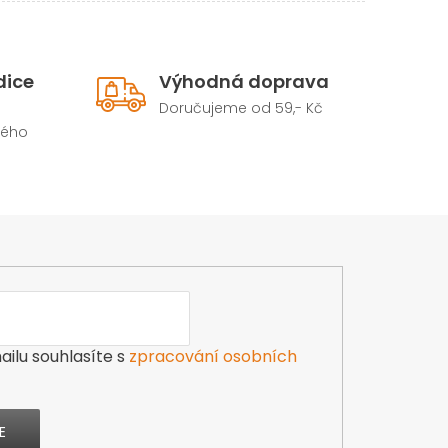
dice
Výhodná doprava
Doručujeme od 59,- Kč
hého
ilu souhlasíte s
zpracování osobních
E