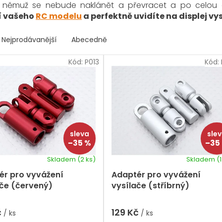
y němuž se nebude naklánět a převracet a po celou
í vašeho
RC modelu
a perfektně uvidíte na displej vys
Nejprodávanější
Abecedně
Kód:
P013
Kód:
–35 %
–35
Skladem
(2 ks)
Skladem
(1
ér pro vyvážení
Adaptér pro vyvážení
ače (červený)
vysílače (stříbrný)
č
129 Kč
/ ks
/ ks