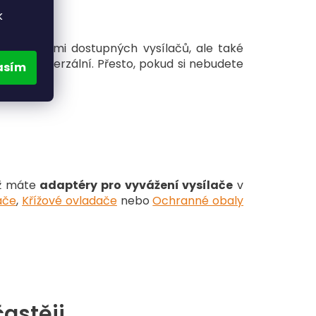
k
 značkami dostupných vysílačů, ale také
elmi univerzální. Přesto, pokud si nebudete
asím
už máte
adaptéry pro vyvážení vysílače
v
ače
,
Křížové ovladače
nebo
Ochranné obaly
častěji