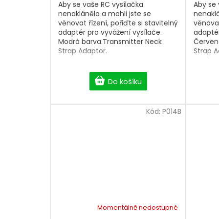
Aby se vaše RC vysílačka
Aby se 
nenakláněla a mohli jste se
nenaklá
věnovat řízení, pořiďte si stavitelný
věnovat
adaptér pro vyvážení vysílače.
adaptér
Modrá barva.Transmitter Neck
Červen
Strap Adaptor.
Strap 
Do košíku
Kód:
P014B
Momentálně nedostupné