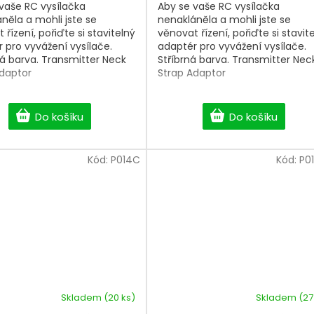
vaše RC vysílačka
Aby se vaše RC vysílačka
něla a mohli jste se
nenakláněla a mohli jste se
 řízení, pořiďte si stavitelný
věnovat řízení, pořiďte si stavit
 pro vyvážení vysílače.
adaptér pro vyvážení vysílače.
á barva. Transmitter Neck
Stříbrná barva. Transmitter Nec
Adaptor
Strap Adaptor
Do košíku
Do košíku
Kód:
P014C
Kód:
P0
Skladem
(20 ks)
Skladem
(27