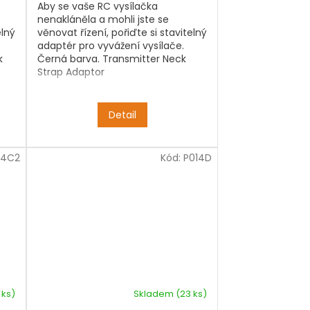
Aby se vaše RC vysílačka
nenakláněla a mohli jste se
elný
věnovat řízení, pořiďte si stavitelný
adaptér pro vyvážení vysílače.
k
Černá barva. Transmitter Neck
Strap Adaptor
Detail
14C2
Kód:
P014D
 ks)
Skladem
(23 ks)
Průměrné