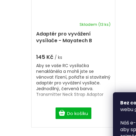
Skladem
(13 ks)
Adaptér pro vyvážení
vysílače - Mayatech B
145 Kč
/ ks
Aby se vaše RC vysílačka
nenakláněla a mohli jste se
věnovat řízení, pořiďte si stavitelný
adaptér pro vyvážení vysílače.
Jednodílný, červená barva.
Transmitter Neck Strap Adaptor
Bez co
webu
Do košíku
Náš e-
aby sp