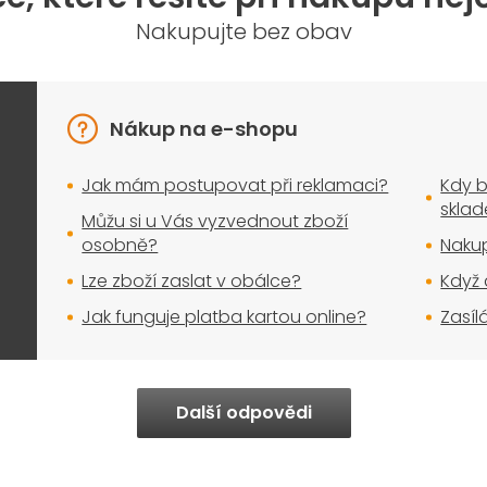
Nakupujte bez obav
Nákup na e-shopu
Jak mám postupovat při reklamaci?
Kdy b
skla
Můžu si u Vás vyzvednout zboží
osobně?
Nakup
Lze zboží zaslat v obálce?
Když 
Jak funguje platba kartou online?
Zasíl
Další odpovědi