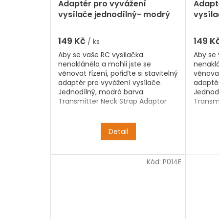
Adaptér pro vyvážení
Adapt
vysílače jednodílný- modrý
vysíla
149 Kč
149 K
/ ks
Aby se vaše RC vysílačka
Aby se 
nenakláněla a mohli jste se
nenaklá
věnovat řízení, pořiďte si stavitelný
věnovat
adaptér pro vyvážení vysílače.
adaptér
Jednodílný, modrá barva.
Jednodí
Transmitter Neck Strap Adaptor
Transmi
Detail
Kód:
P014E