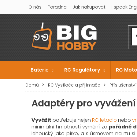
Přejít
O nás
Poradna
Jak nakupovat
I speak Eng
na
obsah
Baterie
RC Regulátory
RC Moto
Domů
RC Vysílače a přijímače
Příslušenství
Adaptéry pro vyvážení
Vyvážit
potřebuje nejen
RC letadlo
nebo
vr
minimální hmotností vymění za
pořádné d
lehoučký jako pírko, a s úsměvem na rtu si 