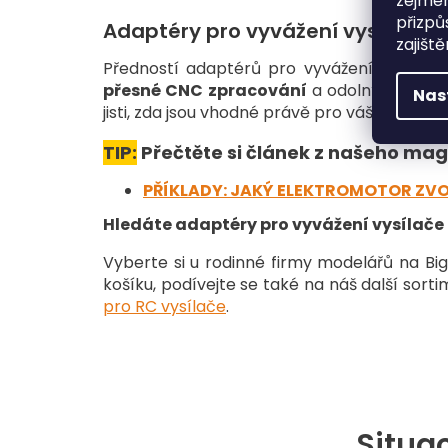
zejmén
přizpů
Adaptéry pro vyvážení vysílače
zajišt
Předností adaptérů pro vyvážení od BigH
přesné CNC zpracování
a odolný eloxovan
Nas
jisti, zda jsou vhodné právě pro váš typ RC v
TIP:
Přečtěte si článek z našeho mag
PŘÍKLADY: JAKÝ ELEKTROMOTOR ZVO
Hledáte adaptéry pro vyvážení vysílače
Vyberte si u rodinné firmy modelářů na Bi
košíku, podívejte se také na náš další sort
pro RC vysílače
.
Situac