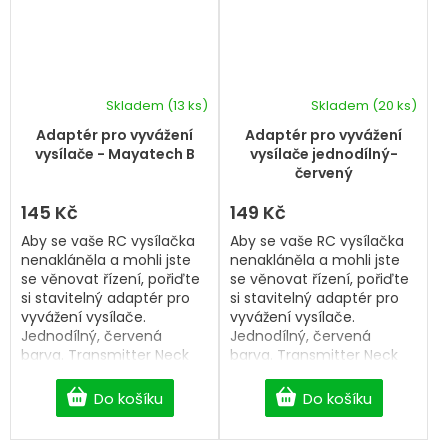
Skladem
(13 ks)
Skladem
(20 ks)
Adaptér pro vyvážení
Adaptér pro vyvážení
vysílače - Mayatech B
vysílače jednodílný-
červený
145 Kč
149 Kč
Aby se vaše RC vysílačka
Aby se vaše RC vysílačka
nenakláněla a mohli jste
nenakláněla a mohli jste
se věnovat řízení, pořiďte
se věnovat řízení, pořiďte
si stavitelný adaptér pro
si stavitelný adaptér pro
vyvážení vysílače.
vyvážení vysílače.
Jednodílný, červená
Jednodílný, červená
barva. Transmitter Neck
barva. Transmitter Neck
Strap Adaptor
Strap Adaptor
Do košíku
Do košíku