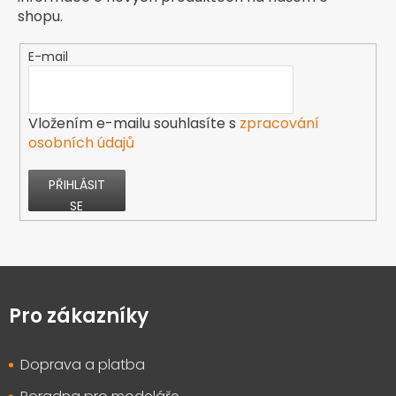
shopu.
E-mail
Vložením e-mailu souhlasíte s
zpracování
osobních údajů
PŘIHLÁSIT
SE
Z
á
p
Pro zákazníky
a
t
Doprava a platba
í