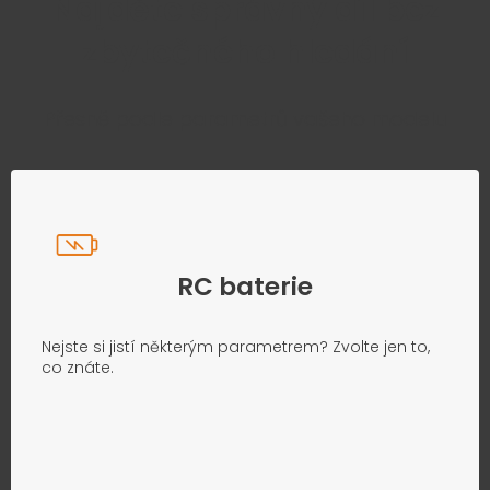
Najděte správný díl bez
zbytečného hledání
Přesně podle parametrů vašeho modelu
RC baterie
Nejste si jistí některým parametrem? Zvolte jen to,
co znáte.