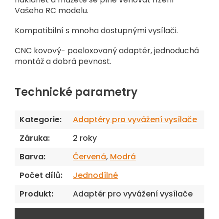
Vašeho RC modelu.
Kompatibilní s mnoha dostupnými vysílači.
CNC kovový- poeloxovaný adaptér, jednoduchá
montáž a dobrá pevnost.
Technické parametry
Kategorie
:
Adaptéry pro vyvážení vysílače
Záruka
:
2 roky
Barva
:
Červená
,
Modrá
Počet dílů
:
Jednodílné
Produkt
:
Adaptér pro vyvážení vysílače