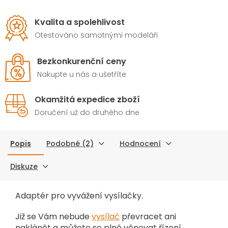
Kvalita a spolehlivost
Otestováno samotnými modeláři
Bezkonkurenční ceny
Nakupte u nás a ušetříte
Okamžitá expedice zboží
Doručení už do druhého dne
Popis
Podobné (2)
Hodnocení
Diskuze
Adaptér pro vyvážení vysílačky.
Již se Vám nebude
vysílač
převracet ani
naklánět a můžete se plně věnovat řízení