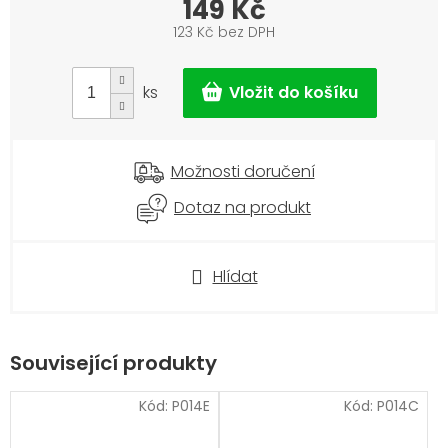
149 Kč
123 Kč bez DPH
Měrná
cena:
ks
Možnosti doručení
Dotaz na produkt
Hlídat
Související produkty
Kód:
P014E
Kód:
P014C