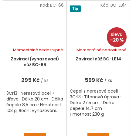
Kód:
BC-66
Kód:
BC-LB14
Tip
–20 %
Momentálně nedostupné
Momentálně nedostupné
Průměrné
hodnocení
Zavírací (vyhazovací)
Zavírací nůž BC-LB14
produktu
nůž BC-66
je
5,0
295 Kč
599 Kč
/ ks
/ ks
z
5
Čepel z nerezové oceli
hvězdiček.
3Cr13
·
Nerezová ocel +
3Cr13 · Titanová úprava ·
dřevo
· Délka 20 cm · Délka
Délka 27,5 cm · Délka
čepele 8,5 cm · Hmotnost:
čepele 14,7 cm ·
103 g. Boční vyhazování.
Hmotnost 230 g