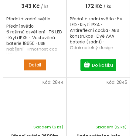
5,0
343 Kč
172 Kč
/ ks
/ ks
z
5
hvězdiček.
Přední + zadní světlo
Přední + zadní světlo · 5×
LED · Krytí IPX4 ·
Přední světlo:
Antireflexní čočka · ABS
6 režimů osvětlení · T6 LED
konstrukce · Dvě AAA
· Krytí IPX5 · Vestavěná
baterie (zadní) ·
baterie 18650 · USB
Odnímatelný design
nabíjení · Hmotnost cca
150 g
Detail
Do košíku
Blikačka:
5 režimů osvětlení · USB
dobíjení · Snadná
Kód:
2844
Kód:
2845
instalace · Hmotnost 70 g
Skladem
(6 ks)
Skladem
(12 ks)
Průměrné
hodnocení