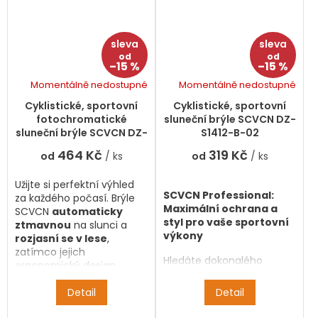
od
od
–15 %
–15 %
Momentálně nedostupné
Momentálně nedostupné
Cyklistické, sportovní
Cyklistické, sportovní
fotochromatické
sluneční brýle SCVCN DZ-
sluneční brýle SCVCN DZ-
S1412-B-02
S1412-PH-PI-22
464 Kč
319 Kč
od
/ ks
od
/ ks
Užijte si perfektní výhled
SCVCN Professional:
za každého počasí. Brýle
Maximální ochrana a
SCVCN
automaticky
styl pro vaše sportovní
ztmavnou
na slunci a
výkony
rozjasní se v lese
,
zatímco jejich
Hledáte dokonalého
ergonomický design
parťáka pro cyklistiku, běh
zajistí, že o nich nebudete
nebo horskou turistiku?
vědět ani po hodinách v
Detail
Detail
Sportovní brýle
SCVCN
sedle. Maximální komfort
Professional
v sobě