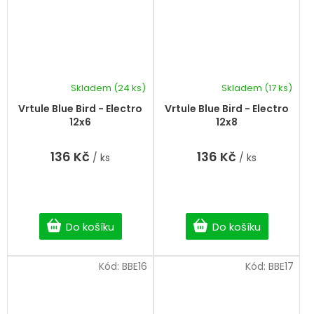
Skladem
(24 ks)
Skladem
(17 ks)
Průměrné
hodnocení
Vrtule Blue Bird - Electro
Vrtule Blue Bird - Electro
produktu
12x6
12x8
je
5,0
136 Kč
136 Kč
/ ks
/ ks
z
5
hvězdiček.
Do košíku
Do košíku
Kód:
BBE16
Kód:
BBE17