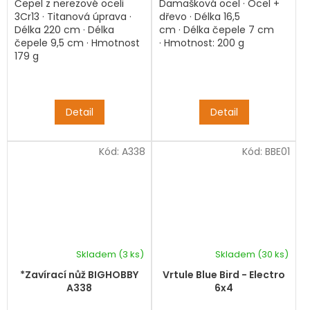
Čepel z nerezové oceli
Damašková ocel · Ocel +
3Cr13 · Titanová úprava ·
dřevo · Délka 16,5
Délka 220 cm · Délka
cm · Délka čepele 7 cm
čepele 9,5 cm · Hmotnost
· Hmotnost: 200 g
179 g
Detail
Detail
Kód:
A338
Kód:
BBE01
Skladem
(3 ks)
Skladem
(30 ks)
*Zavírací nůž BIGHOBBY
Vrtule Blue Bird - Electro
A338
6x4