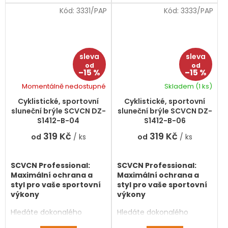
a styl pro muže i ženy.
kombinují špičkovou
Kód:
3331/PAP
Kód:
3333/PAP
technologii,
aerodynamický design a
nekompromisní ochranu
zraku. Jsou navrženy tak,
aby vyhovovaly jak
mužům, tak ženám, kteří
od
od
–15 %
–15 %
vyžadují kvalitu v každém
detailu.
Momentálně nedostupné
Skladem
(1 ks)
Cyklistické, sportovní
Cyklistické, sportovní
sluneční brýle SCVCN DZ-
sluneční brýle SCVCN DZ-
S1412-B-04
S1412-B-06
319 Kč
319 Kč
od
/ ks
od
/ ks
SCVCN Professional:
SCVCN Professional:
Maximální ochrana a
Maximální ochrana a
styl pro vaše sportovní
styl pro vaše sportovní
výkony
výkony
Hledáte dokonalého
Hledáte dokonalého
parťáka pro cyklistiku, běh
parťáka pro cyklistiku, běh