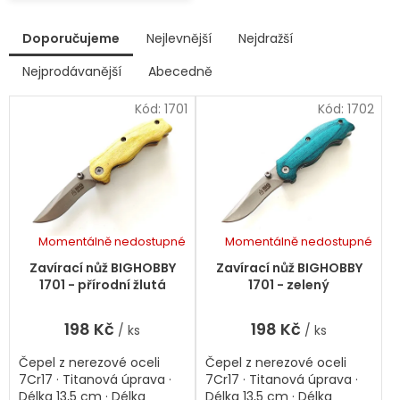
V
Doporučujeme
Nejlevnější
Nejdražší
ý
p
Nejprodávanější
Abecedně
Ř
i
a
s
Kód:
1701
Kód:
1702
z
p
e
r
n
í
o
p
d
r
u
o
k
d
Momentálně nedostupné
Momentálně nedostupné
t
Průměrné
u
hodnocení
ů
k
Zavírací nůž BIGHOBBY
Zavírací nůž BIGHOBBY
produktu
t
1701 - přírodní žlutá
1701 - zelený
je
ů
5,0
198 Kč
198 Kč
/ ks
/ ks
z
5
Čepel z nerezové oceli
Čepel z nerezové oceli
hvězdiček.
7Cr17 · Titanová úprava ·
7Cr17 · Titanová úprava ·
Délka 13,5 cm · Délka
Délka 13,5 cm · Délka