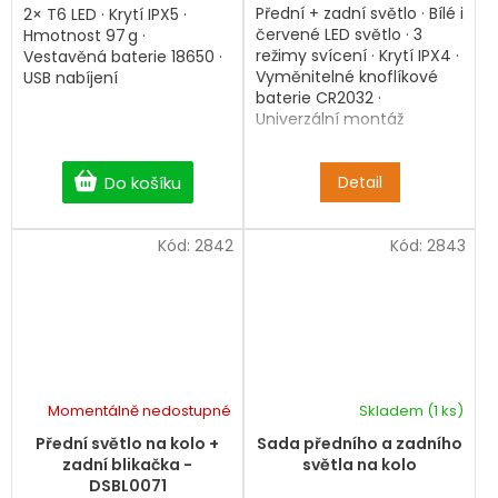
Přední + zadní světlo · Bílé i
2× T6 LED · Krytí IPX5 ·
červené LED světlo · 3
Hmotnost 97 g ·
režimy svícení · Krytí IPX4 ·
Vestavěná baterie 18650 ·
Vyměnitelné knoflíkové
USB nabíjení
baterie CR2032 ·
Univerzální montáž
Do košíku
Detail
Kód:
2842
Kód:
2843
Momentálně nedostupné
Skladem
(1 ks)
Průměrné
hodnocení
Přední světlo na kolo +
Sada předního a zadního
produktu
zadní blikačka -
světla na kolo
je
DSBL0071