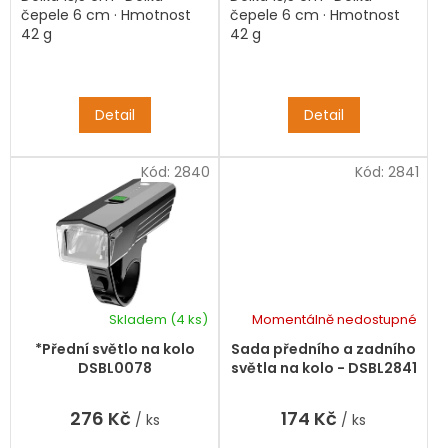
čepele 6 cm · Hmotnost
čepele 6 cm · Hmotnost
42 g
42 g
Detail
Detail
Kód:
2840
Kód:
2841
Skladem
(4 ks)
Momentálně nedostupné
*Přední světlo na kolo
Sada předního a zadního
DSBL0078
světla na kolo - DSBL2841
276 Kč
174 Kč
/ ks
/ ks