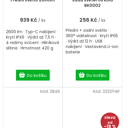
Přední světlo 2600lm
Sada světel na kolo
produktu
BK0002
je
5,0
939 Kč
256 Kč
/ ks
/ ks
z
5
Přední + zadní světlo ·
hvězdiček.
2600 lm · Typ-C nabíjení ·
360° viditelnost · Krytí IP65
Krytí IPX6 · Výdrž až 7,5 h ·
· Výdrž až 12 h · USB
4 režimy svícení · Hliníková
nabíjení · Vestavěná Li-ion
slitina · Hmotnost 420 g
baterie
Do košíku
Do košíku
Kód:
2846
Kód:
3321/PAP
od
–15 %