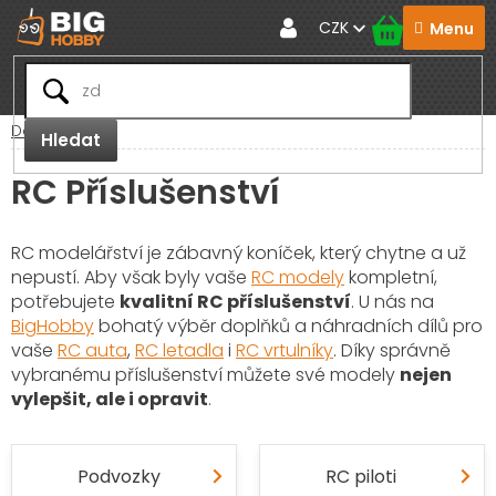
Přejít
CZK
na
obsah
Domů
Hledat
RC Příslušenství
RC modelářství je zábavný koníček, který chytne a už
nepustí. Aby však byly vaše
RC modely
kompletní,
potřebujete
kvalitní RC příslušenství
. U nás na
BigHobby
bohatý výběr doplňků a náhradních dílů pro
vaše
RC auta
,
RC letadla
i
RC vrtulníky
. Díky správně
vybranému příslušenství můžete své modely
nejen
vylepšit, ale i opravit
.
Podvozky
RC piloti