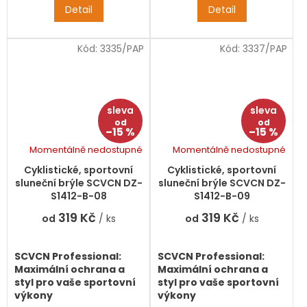
nebo horskou turistiku?
nebo horskou turistiku?
Detail
Detail
Sportovní brýle
SCVCN
Sportovní brýle
SCVCN
Professional
v sobě
Professional
v sobě
kombinují špičkovou
kombinují špičkovou
Kód:
3335/PAP
Kód:
3337/PAP
technologii,
technologii,
aerodynamický design a
aerodynamický design a
nekompromisní ochranu
nekompromisní ochranu
zraku. Jsou navrženy tak,
zraku. Jsou navrženy tak,
aby vyhovovaly jak
aby vyhovovaly jak
mužům, tak ženám, kteří
mužům, tak ženám, kteří
od
od
–15 %
–15 %
vyžadují kvalitu v každém
vyžadují kvalitu v každém
detailu.
detailu.
Momentálně nedostupné
Momentálně nedostupné
Cyklistické, sportovní
Cyklistické, sportovní
sluneční brýle SCVCN DZ-
sluneční brýle SCVCN DZ-
S1412-B-08
S1412-B-09
319 Kč
319 Kč
od
/ ks
od
/ ks
SCVCN Professional:
SCVCN Professional:
Maximální ochrana a
Maximální ochrana a
styl pro vaše sportovní
styl pro vaše sportovní
výkony
výkony