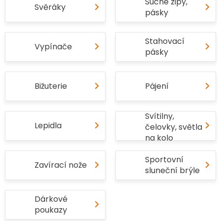
Suché zipy,
Svěráky
pásky
Stahovací
Vypínače
pásky
Bižuterie
Pájení
Svítilny,
Lepidla
čelovky, světla
na kolo
Sportovní
Zavírací nože
sluneční brýle
Dárkové
poukazy