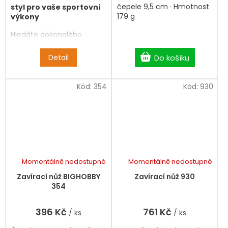
čepele 9,5 cm · Hmotnost
styl pro vaše sportovní
179 g
výkony
Hledáte dokonalého
parťáka pro cyklistiku, běh
nebo horskou turistiku?
Detail
Do košíku
Sportovní brýle
SCVCN
Professional
v sobě
kombinují špičkovou
Kód:
354
Kód:
930
technologii,
aerodynamický design a
nekompromisní ochranu
zraku. Jsou navrženy tak,
aby vyhovovaly jak
mužům, tak ženám, kteří
vyžadují kvalitu v každém
detailu.
Momentálně nedostupné
Momentálně nedostupné
Zavírací nůž BIGHOBBY
Zavírací nůž 930
354
396 Kč
761 Kč
/ ks
/ ks