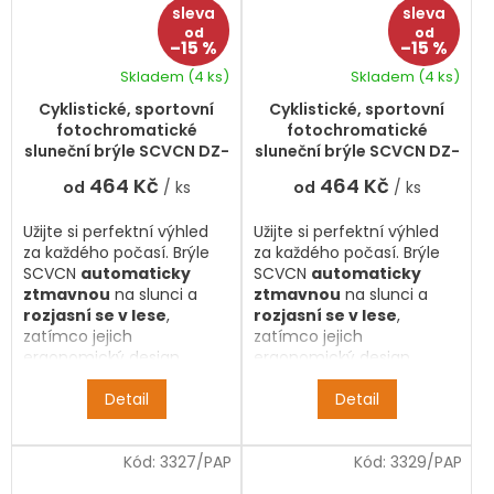
od
od
–15 %
–15 %
Skladem
(4 ks)
Skladem
(4 ks)
Cyklistické, sportovní
Cyklistické, sportovní
fotochromatické
fotochromatické
sluneční brýle SCVCN DZ-
sluneční brýle SCVCN DZ-
S1412-PH-RE-01
S1412-PH-BL-13
464 Kč
464 Kč
od
/ ks
od
/ ks
Užijte si perfektní výhled
Užijte si perfektní výhled
za každého počasí. Brýle
za každého počasí. Brýle
SCVCN
automaticky
SCVCN
automaticky
ztmavnou
na slunci a
ztmavnou
na slunci a
rozjasní se v lese
,
rozjasní se v lese
,
zatímco jejich
zatímco jejich
ergonomický design
ergonomický design
zajistí, že o nich nebudete
zajistí, že o nich nebudete
vědět ani po hodinách v
Detail
vědět ani po hodinách v
Detail
sedle. Maximální komfort
sedle. Maximální komfort
a styl pro muže i ženy.
a styl pro muže i ženy.
Kód:
3327/PAP
Kód:
3329/PAP