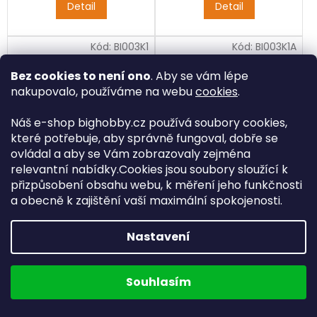
Detail
Detail
Kód:
BI003K1
Kód:
BI003K1A
Bez cookies to není ono
. Aby se vám lépe
nakupovalo, používáme na webu
cookies
.
Náš e-shop bighobby.cz používá soubory cookies,
které potřebuje, aby správně fungoval, dobře se
Skladem
(>50 ks)
Skladem
(>50 ks)
ovládal a aby se Vám zobrazovaly zejména
relevantní nabídky.Cookies jsou soubory sloužící k
Ocelové táhlo M2x25mm
Ocelové táhlo M2x30mm
přizpůsobení obsahu webu, k měření jeho funkčnosti
a obecně k zajištění vaší maximální spokojenosti.
17 Kč
18 Kč
/ ks
/ ks
Nastavení
Ocelové táhlo se závitem
Ocelové táhlo se závitem
M2
M2
Souhlasím