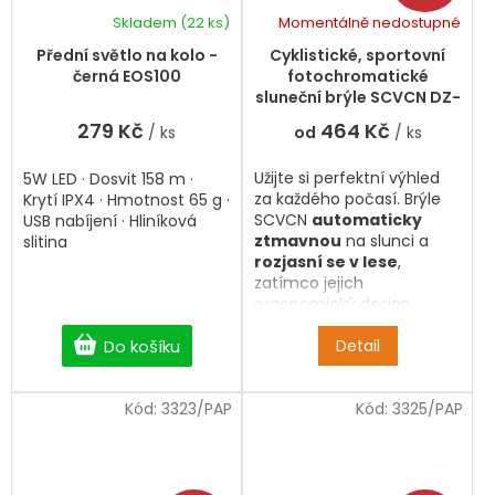
Skladem
(22 ks)
Momentálně nedostupné
Přední světlo na kolo -
Cyklistické, sportovní
černá EOS100
fotochromatické
sluneční brýle SCVCN DZ-
S1412-PH-PI-19
279 Kč
464 Kč
/ ks
od
/ ks
Užijte si perfektní výhled
5W LED · Dosvit 158 m ·
za každého počasí. Brýle
Krytí IPX4 · Hmotnost 65 g ·
SCVCN
automaticky
USB nabíjení · Hliníková
ztmavnou
na slunci a
slitina
rozjasní se v lese
,
zatímco jejich
ergonomický design
zajistí, že o nich nebudete
Do košíku
vědět ani po hodinách v
Detail
sedle. Maximální komfort
a styl pro muže i ženy.
Kód:
3323/PAP
Kód:
3325/PAP