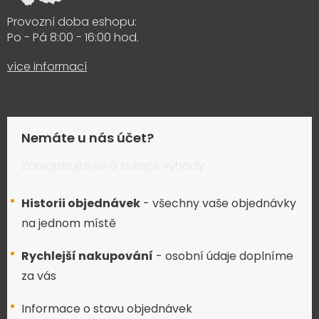
Provozní doba eshopu:
Po - Pá 8:00 - 16:00 hod.
více informací
Nemáte u nás účet?
Zaregistrujte se a získejte výhody:
Historii objednávek
- všechny vaše objednávky
na jednom místě
Rychlejší nakupování
- osobní údaje doplníme
za vás
Informace o stavu objednávek