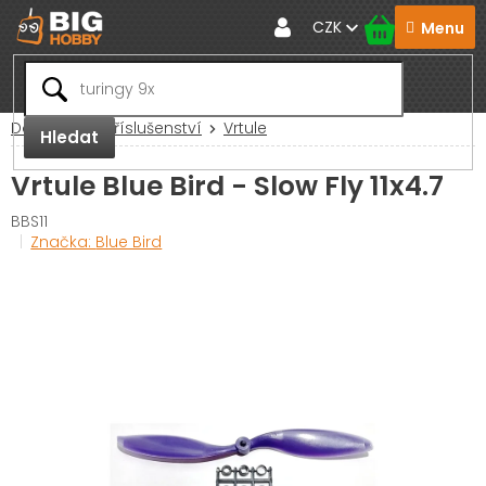
Přejít
CZK
na
obsah
Domů
RC Příslušenství
Vrtule
Hledat
Vrtule Blue Bird - Slow Fly 11x4.7
BBS11
Značka:
Blue Bird