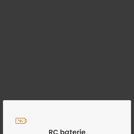
Najděte správný díl bez
zbytečného hledání
Přesně podle parametrů vašeho modelu
RC baterie