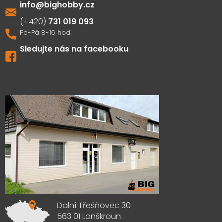
info
@
bighobby.cz
731 019 093
Sledujte nás na facebooku
Výdejna zboží
Dolní Třešňovec 30
563 01 Lanškroun