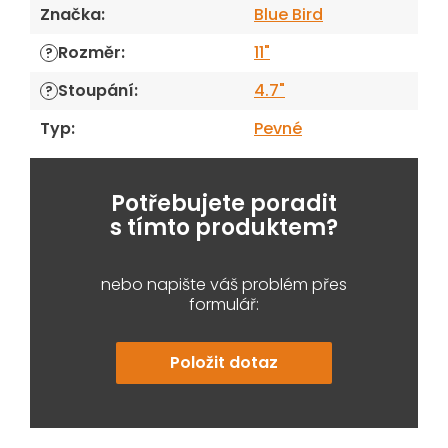
Značka
:
Blue Bird
Rozměr
:
11"
?
Stoupání
:
4.7"
?
Typ
:
Pevné
Potřebujete poradit
s tímto produktem?
nebo napište váš problém přes
formulář:
Položit dotaz