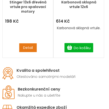
Stinger 13x6 dřevěná
Karbonová sklopná
vrtule pro spalovací
vrtule 12x6
motory
198 Kč
614 Kč
Karbonová sklopná vrtule.
Detail
Do košíku
Kvalita a spolehlivost
Otestováno samotnými modeláři
Bezkonkurenční ceny
Nakupte u nás a ušetříte
Okamžitá expedice zboží