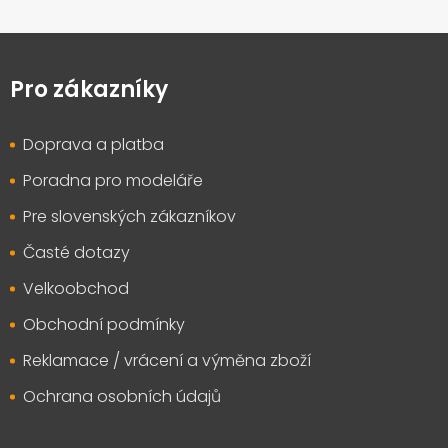
Z
á
p
Pro zákazníky
a
t
Doprava a platba
í
Poradna pro modeláře
Pre slovenských zákazníkov
Časté dotazy
Velkoobchod
Obchodní podmínky
Reklamace / vrácení a výměna zboží
Ochrana osobních údajů