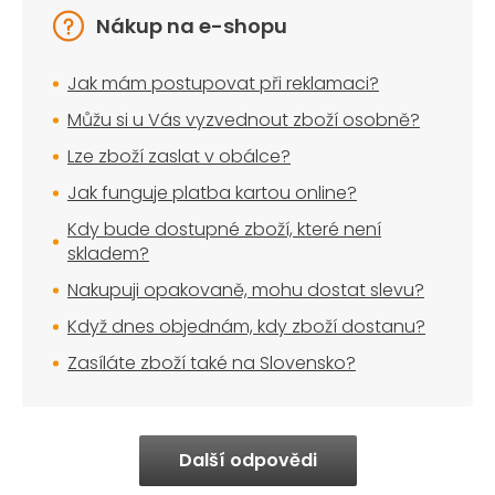
Nákup na e-shopu
Jak mám postupovat při reklamaci?
Můžu si u Vás vyzvednout zboží osobně?
Lze zboží zaslat v obálce?
Jak funguje platba kartou online?
Kdy bude dostupné zboží, které není
skladem?
Nakupuji opakovaně, mohu dostat slevu?
Když dnes objednám, kdy zboží dostanu?
Zasíláte zboží také na Slovensko?
Další odpovědi