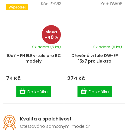
Kód:
FHV13
Kód:
DW06
Výprodej
–40 %
Skladem
(5 ks)
Skladem
(6 ks)
10x7 - FH ELE vrtule pro RC
Dřevěná vrtule DW-EP
modely
15x7 pro Elektro
74 Kč
274 Kč
Do košíku
Do košíku
Kvalita a spolehlivost
Otestováno samotnými modeláři