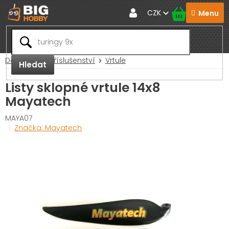
Přejít
CZK
na
obsah
Domů
RC Příslušenství
Vrtule
Hledat
Listy sklopné vrtule 14x8
Mayatech
MAYA07
Značka:
Mayatech