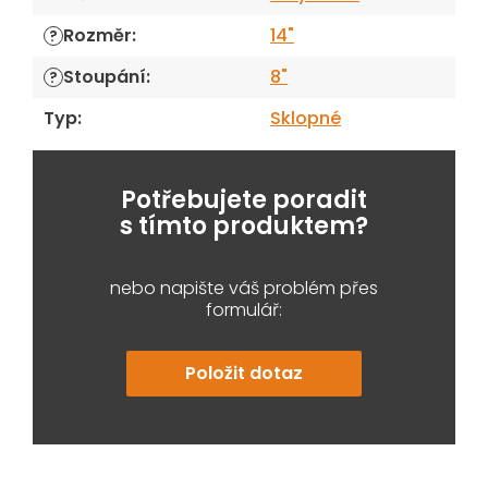
Rozměr
:
14"
?
Stoupání
:
8"
?
Typ
:
Sklopné
Potřebujete poradit
s tímto produktem?
nebo napište váš problém přes
formulář:
Položit dotaz