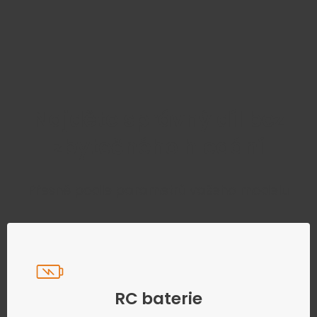
Najděte správný díl bez
zbytečného hledání
Přesně podle parametrů vašeho modelu
RC baterie