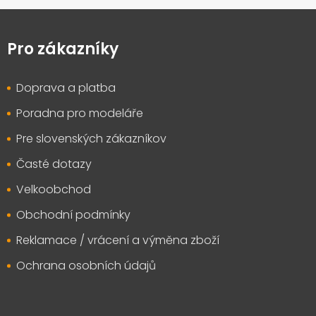
Z
á
p
Pro zákazníky
a
t
Doprava a platba
í
Poradna pro modeláře
Pre slovenských zákazníkov
Časté dotazy
Velkoobchod
Obchodní podmínky
Reklamace / vrácení a výměna zboží
Ochrana osobních údajů