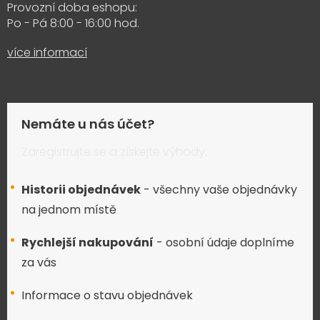
Provozní doba eshopu:
Po - Pá 8:00 - 16:00 hod.
více informací
Nemáte u nás účet?
Zaregistrujte se a získejte výhody:
Historii objednávek
- všechny vaše objednávky
na jednom místě
Rychlejší nakupování
- osobní údaje doplníme
za vás
Informace o stavu objednávek