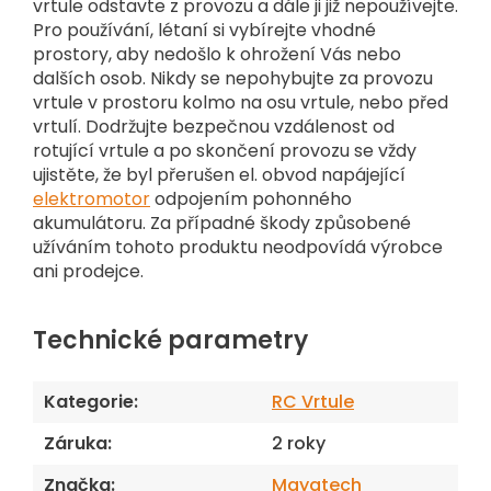
vrtule odstavte z provozu a dále ji již nepoužívejte.
Pro používání, létaní si vybírejte vhodné
prostory, aby nedošlo k ohrožení Vás nebo
dalších osob. Nikdy se nepohybujte za provozu
vrtule v prostoru kolmo na osu vrtule, nebo před
vrtulí. Dodržujte bezpečnou vzdálenost od
rotující vrtule a po skončení provozu se vždy
ujistěte, že byl přerušen el. obvod napájející
elektromotor
odpojením pohonného
akumulátoru. Za případné škody způsobené
užíváním tohoto produktu neodpovídá výrobce
ani prodejce.
Technické parametry
Kategorie
:
RC Vrtule
Záruka
:
2 roky
Značka
:
Mayatech