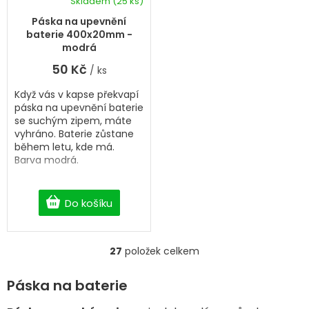
Skladem
(25 ks)
Páska na upevnění
baterie 400x20mm -
modrá
50 Kč
/ ks
Když vás v kapse překvapí
páska na upevnění baterie
se suchým zipem, máte
vyhráno. Baterie zůstane
během letu, kde má.
Barva modrá.
Do košíku
27
položek celkem
O
v
l
Páska na baterie
á