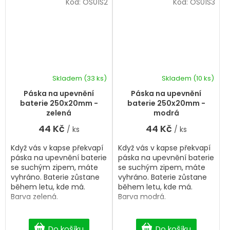
Kód:
OS01S2
Kód:
OS01S3
Skladem
(33 ks)
Skladem
(10 ks)
Páska na upevnění
Páska na upevnění
baterie 250x20mm -
baterie 250x20mm -
zelená
modrá
44 Kč
44 Kč
/ ks
/ ks
Když vás v kapse překvapí
Když vás v kapse překvapí
páska na upevnění baterie
páska na upevnění baterie
se suchým zipem, máte
se suchým zipem, máte
vyhráno. Baterie zůstane
vyhráno. Baterie zůstane
během letu, kde má.
během letu, kde má.
Barva zelená.
Barva modrá.
Do košíku
Do košíku