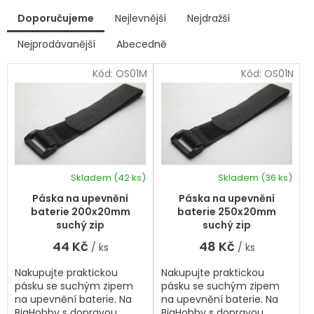
V
Doporučujeme
Nejlevnější
Nejdražší
ý
p
Nejprodávanější
Abecedně
Ř
i
a
s
Kód:
OS01M
Kód:
OS01N
z
p
e
r
n
í
o
p
d
r
u
o
k
d
Skladem
(42 ks)
Skladem
(36 ks)
t
u
ů
k
Páska na upevnění
Páska na upevnění
t
baterie 200x20mm
baterie 250x20mm
ů
suchý zip
suchý zip
44 Kč
48 Kč
/ ks
/ ks
Nakupujte praktickou
Nakupujte praktickou
pásku se suchým zipem
pásku se suchým zipem
na upevnění baterie. Na
na upevnění baterie. Na
BigHobby s dopravou
BigHobby s dopravou