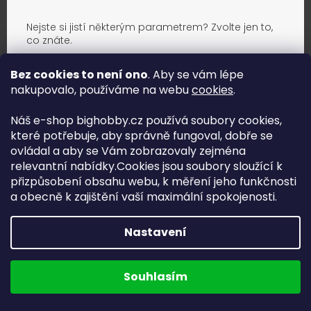
Nejste si jistí některým parametrem? Zvolte jen to,
co znáte.
Bez cookies to není ono
. Aby se vám lépe
nakupovalo, používáme na webu
cookies
.
Náš e-shop bighobby.cz používá soubory cookies,
které potřebuje, aby správně fungoval, dobře se
ovládal a aby se Vám zobrazovaly zejména
relevantní nabídky.Cookies jsou soubory sloužící k
přizpůsobení obsahu webu, k měření jeho funkčnosti
a obecně k zajištění vaší maximální spokojenosti.
Nastavení
Jak vybrat správnou baterii?
Najít vhodné baterie
Souhlasím