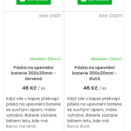
Kód:
OS01T
Kód:
OS01T1
Skladem
(50 ks)
Skladem
(39 ks)
Páska na upevnění
Páska na upevnění
baterie 300x20mm -
baterie 300x20mm -
červená
žlutá
46 Kč
46 Kč
/ ks
/ ks
Když vás v kapse překvapí
Když vás v kapse překvapí
páska na upevnění baterie
páska na upevnění baterie
se suchým zipem, máte
se suchým zipem, máte
vyhráno. Baterie zůstane
vyhráno. Baterie zůstane
během letu, kde má.
během letu, kde má.
Barva červená.
Barva žlutá.