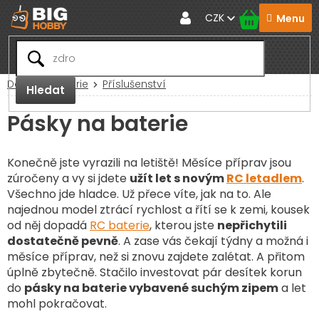
Přejít
CZK
na
obsah
Domů
Baterie
Příslušenství
Hledat
Pásky na baterie
Konečně jste vyrazili na letiště! Měsíce příprav jsou
zúročeny a vy si jdete
užít let s novým
RC letadlem
.
Všechno jde hladce. Už přece víte, jak na to. Ale
najednou model ztrácí rychlost a řítí se k zemi, kousek
od něj dopadá
RC baterie
, kterou jste
nepřichytili
dostatečně pevně
. A zase vás čekají týdny a možná i
měsíce příprav, než si znovu zajdete zalétat. A přitom
úplně zbytečně. Stačilo investovat pár desítek korun
do
pásky na baterie vybavené suchým zipem
a let
mohl pokračovat.