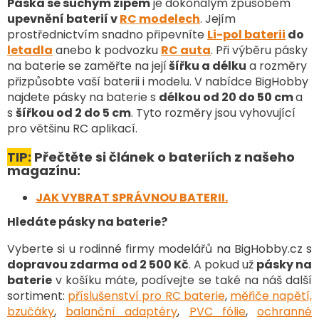
d
Páska se suchým zipem
je dokonalým způsobem
a
upevnění baterií v
RC modelech
. Jejím
c
prostřednictvím snadno připevníte
Li-pol baterii
do
í
letadla
anebo k podvozku
RC auta
. Při výběru pásky
p
na baterie se zaměřte na její
šířku a délku
a rozměry
r
v
přizpůsobte vaší baterii i modelu. V nabídce BigHobby
k
najdete pásky na baterie s
délkou od 20 do 50 cm
a
y
s
šířkou od 2 do 5 cm
. Tyto rozměry jsou vyhovující
v
pro většinu RC aplikací.
ý
p
TIP:
Přečtěte si článek o bateriích z našeho
i
magazínu:
s
u
JAK VYBRAT SPRÁVNOU BATERII.
Hledáte pásky na baterie?
Vyberte si u rodinné firmy modelářů na BigHobby.cz s
dopravou zdarma od 2 500 Kč
. A pokud už
pásky na
baterie
v košíku máte, podívejte se také na náš další
sortiment
:
příslušenství pro RC baterie
,
měřiče napětí,
bzučáky
,
balanční adaptéry
,
PVC fólie
,
ochranné