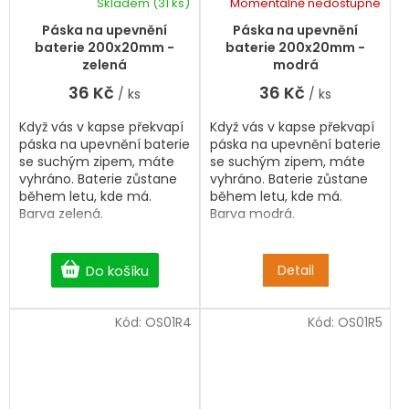
Skladem
(31 ks)
Momentálně nedostupné
Páska na upevnění
Páska na upevnění
baterie 200x20mm -
baterie 200x20mm -
zelená
modrá
36 Kč
36 Kč
/ ks
/ ks
Když vás v kapse překvapí
Když vás v kapse překvapí
páska na upevnění baterie
páska na upevnění baterie
se suchým zipem, máte
se suchým zipem, máte
vyhráno. Baterie zůstane
vyhráno. Baterie zůstane
během letu, kde má.
během letu, kde má.
Barva zelená.
Barva modrá.
Do košíku
Detail
Kód:
OS01R4
Kód:
OS01R5