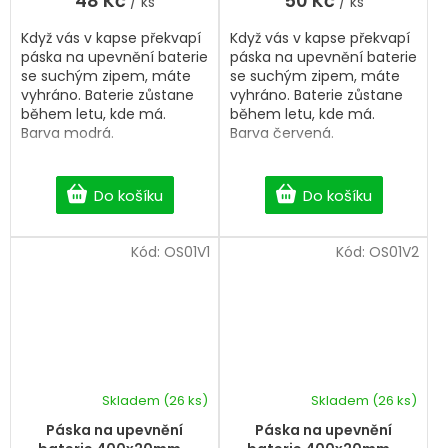
48 Kč
50 Kč
/ ks
/ ks
Když vás v kapse překvapí
Když vás v kapse překvapí
páska na upevnění baterie
páska na upevnění baterie
se suchým zipem, máte
se suchým zipem, máte
vyhráno. Baterie zůstane
vyhráno. Baterie zůstane
během letu, kde má.
během letu, kde má.
Barva modrá.
Barva červená.
Do košíku
Do košíku
Kód:
OS01V1
Kód:
OS01V2
Skladem
(26 ks)
Skladem
(26 ks)
Páska na upevnění
Páska na upevnění