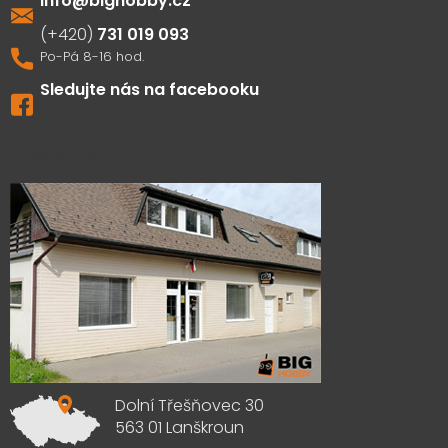
info
@
bighobby.cz
731 019 093
Sledujte nás na facebooku
Výdejna zboží
Dolní Třešňovec 30
563 01 Lanškroun