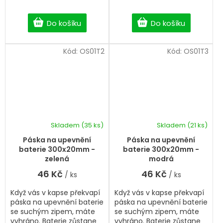
Do košíku
Do košíku
Kód:
OS01T2
Kód:
OS01T3
Skladem
(35 ks)
Skladem
(21 ks)
Páska na upevnění
Páska na upevnění
baterie 300x20mm -
baterie 300x20mm -
zelená
modrá
46 Kč
46 Kč
/ ks
/ ks
Když vás v kapse překvapí
Když vás v kapse překvapí
páska na upevnění baterie
páska na upevnění baterie
se suchým zipem, máte
se suchým zipem, máte
vyhráno. Baterie zůstane
vyhráno. Baterie zůstane