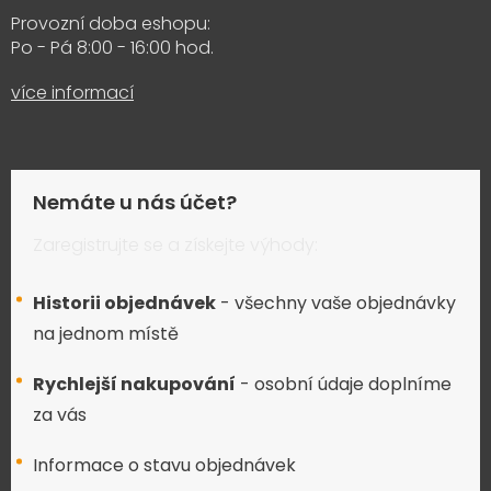
Provozní doba eshopu:
Po - Pá 8:00 - 16:00 hod.
více informací
Nemáte u nás účet?
Zaregistrujte se a získejte výhody:
Historii objednávek
- všechny vaše objednávky
na jednom místě
Rychlejší nakupování
- osobní údaje doplníme
za vás
Informace o stavu objednávek