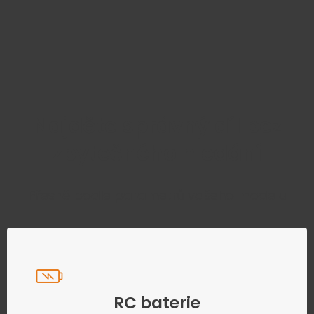
Najděte správný díl bez
zbytečného hledání
Přesně podle parametrů vašeho modelu
RC baterie