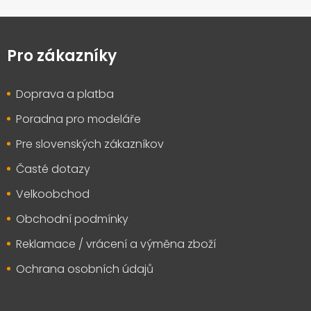
Z
á
p
Pro zákazníky
a
t
Doprava a platba
í
Poradna pro modeláře
Pre slovenských zákazníkov
Časté dotazy
Velkoobchod
Obchodní podmínky
Reklamace / vrácení a výměna zboží
Ochrana osobních údajů