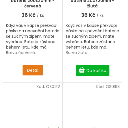
baterie 200x20mm -
baterie 200x20mm -
červená
žlutá
36 Kč
36 Kč
/ ks
/ ks
Když vás v kapse překvapí
Když vás v kapse překvapí
páska na upevnění baterie
páska na upevnění baterie
se suchým zipem, máte
se suchým zipem, máte
vyhráno. Baterie zůstane
vyhráno. Baterie zůstane
během letu, kde má.
během letu, kde má.
Barva červená.
Barva žlutá.
Detail
Do košíku
Kód:
OS01R2
Kód:
OS01R3