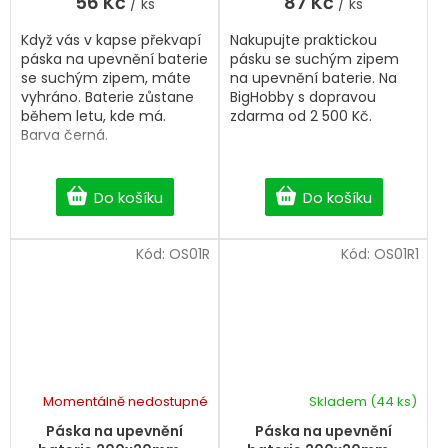
56 Kč
87 Kč
/ ks
/ ks
Když vás v kapse překvapí
Nakupujte praktickou
páska na upevnění baterie
pásku se suchým zipem
se suchým zipem, máte
na upevnění baterie. Na
vyhráno. Baterie zůstane
BigHobby s dopravou
během letu, kde má.
zdarma od 2 500 Kč.
Barva černá.
Do košíku
Do košíku
Kód:
OS01R
Kód:
OS01R1
Momentálně nedostupné
Skladem
(44 ks)
Páska na upevnění
Páska na upevnění