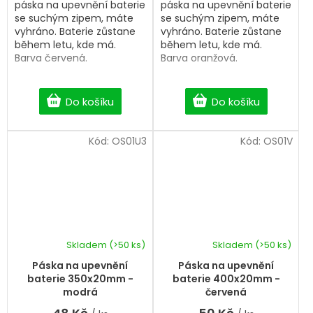
páska na upevnění baterie
páska na upevnění baterie
se suchým zipem, máte
se suchým zipem, máte
vyhráno. Baterie zůstane
vyhráno. Baterie zůstane
během letu, kde má.
během letu, kde má.
Barva červená.
Barva oranžová.
Do košíku
Do košíku
Kód:
OS01U3
Kód:
OS01V
Skladem
(>50 ks)
Skladem
(>50 ks)
Páska na upevnění
Páska na upevnění
baterie 350x20mm -
baterie 400x20mm -
modrá
červená