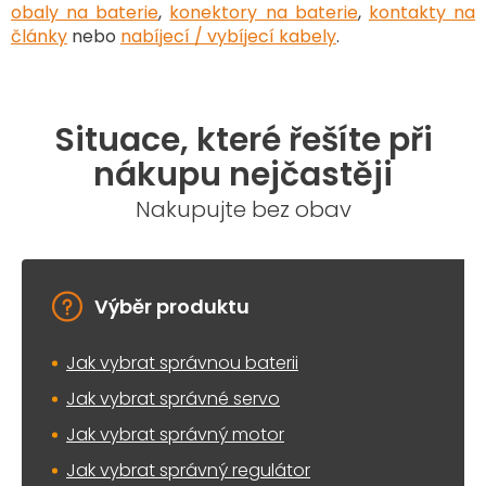
obaly na baterie
,
konektory na baterie
,
kontakty na
články
nebo
nabíjecí / vybíjecí kabely
.
Situace, které řešíte při
nákupu nejčastěji
Nakupujte bez obav
Výběr produktu
Jak vybrat správnou baterii
Jak vybrat správné servo
Jak vybrat správný motor
Jak vybrat správný regulátor