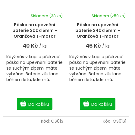
Skladem
(38 ks)
Skladem
(>50 ks)
Páska na upevnění
Páska na upevnění
baterie 200x15mm -
baterie 240x15mm -
Oranžová T-motor
Oranžová T-motor
40 Kč
46 Kč
/ ks
/ ks
Když vás v kapse překvapí
Když vás v kapse překvapí
páska na upevnění baterie
páska na upevnění baterie
se suchým zipem, máte
se suchým zipem, máte
vyhráno. Baterie zůstane
vyhráno. Baterie zůstane
během letu, kde má.
během letu, kde má.
Do košíku
Do košíku
Kód:
OS01S
Kód:
OS01S1