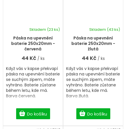
Skladem
(23 ks)
Skladem
(43 ks)
Páska na upevnění
Páska na upevnění
baterie 250x20mm -
baterie 250x20mm -
červená
žlutá
44 Kč
44 Kč
/ ks
/ ks
Když vás v kapse překvapí
Když vás v kapse překvapí
páska na upevnění baterie
páska na upevnění baterie
se suchým zipem, máte
se suchým zipem, máte
vyhráno. Baterie zůstane
vyhráno. Baterie zůstane
během letu, kde má.
během letu, kde má.
Barva červená.
Barva žlutá.
Do košíku
Do košíku