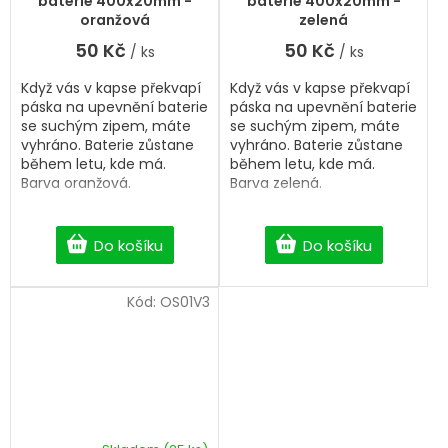
baterie 400x20mm -
baterie 400x20mm -
oranžová
zelená
50 Kč
50 Kč
/ ks
/ ks
Když vás v kapse překvapí
Když vás v kapse překvapí
páska na upevnění baterie
páska na upevnění baterie
se suchým zipem, máte
se suchým zipem, máte
vyhráno. Baterie zůstane
vyhráno. Baterie zůstane
během letu, kde má.
během letu, kde má.
Barva oranžová.
Barva zelená.
Do košíku
Do košíku
Kód:
OS01V3