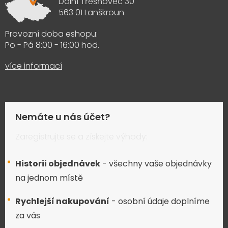
Dolní Třešňovec 30
563 01 Lanškroun
Provozní doba eshopu:
Po - Pá 8:00 - 16:00 hod.
více informací
Nemáte u nás účet?
Zaregistrujte se a získejte výhody:
Historii objednávek
- všechny vaše objednávky
na jednom místě
Rychlejší nakupování
- osobní údaje doplníme
za vás