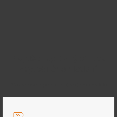
Najděte správný díl bez
zbytečného hledání
Přesně podle parametrů vašeho modelu