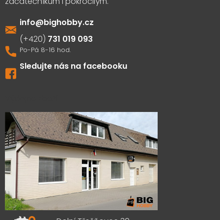
info
@
bighobby.cz
731 019 093
Sledujte nás na facebooku
Výdejna zboží