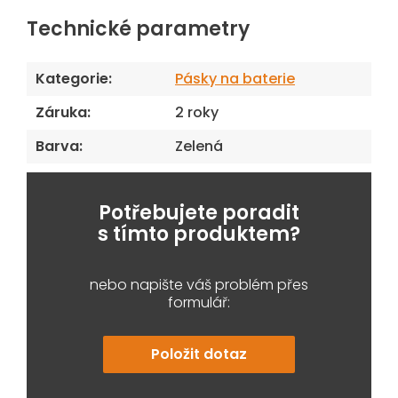
Technické parametry
Kategorie
:
Pásky na baterie
Záruka
:
2 roky
Barva
:
Zelená
Potřebujete poradit
s tímto produktem?
nebo napište váš problém přes
formulář:
Položit dotaz