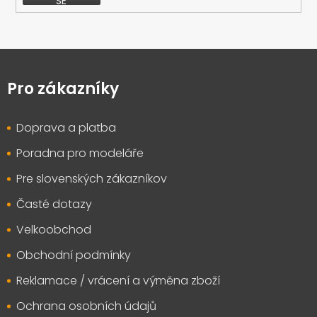
SE
Z
á
p
Pro zákazníky
a
t
Doprava a platba
í
Poradna pro modeláře
Pre slovenských zákazníkov
Časté dotazy
Velkoobchod
Obchodní podmínky
Reklamace / vrácení a výměna zboží
Ochrana osobních údajů