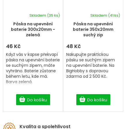
Skladem
(35 ks)
Skladem
(41 ks)
Páska na upevnění
Páska na upevnění
baterie 300x20mm -
baterie 350x20mm
zelená
suchý zip
46 Kč
48 Kč
Když vás v kapse překvapí
Nakupujte praktickou
páska na upevnění baterie
pásku se suchým zipem
se suchým zipem, máte
na upevnění baterie. Na
vyhráno. Baterie zůstane
BigHobby s dopravou
během letu, kde má.
zdarma od 2 500 Kč.
Barva zelená.
Do košíku
Do košíku
Kvalita a spolehlivost