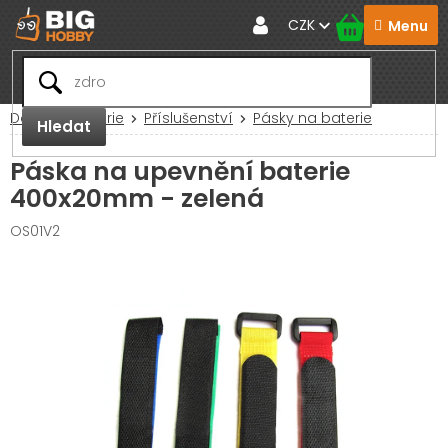
Přejít
CZK
na
obsah
Domů
Baterie
Příslušenství
Pásky na baterie
Hledat
Páska na upevnění baterie
400x20mm - zelená
OS01V2