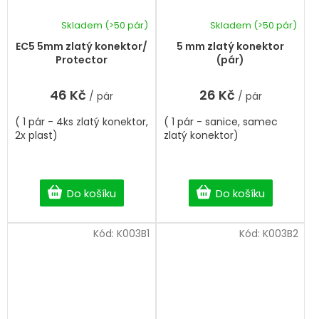
Skladem
(>50 pár)
Skladem
(>50 pár)
Průměrné
hodnocení
EC5 5mm zlatý konektor/
5 mm zlatý konektor
produktu
Protector
(pár)
je
5,0
46 Kč
26 Kč
/ pár
/ pár
z
5
( 1 pár - 4ks zlatý konektor,
( 1 pár - sanice, samec
hvězdiček.
2x plast)
zlatý konektor)
Do košíku
Do košíku
Kód:
K003B1
Kód:
K003B2