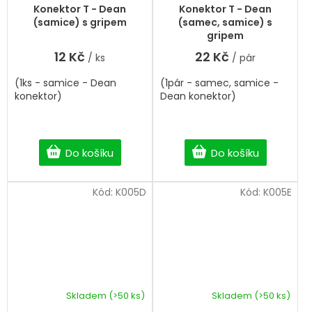
Konektor T - Dean
Konektor T - Dean
(samice) s gripem
(samec, samice) s
gripem
12 Kč
22 Kč
/ ks
/ pár
(1ks - samice - Dean
(1pár - samec, samice -
konektor)
Dean konektor)
Do košíku
Do košíku
Kód:
K005D
Kód:
K005E
Skladem
(>50 ks)
Skladem
(>50 ks)