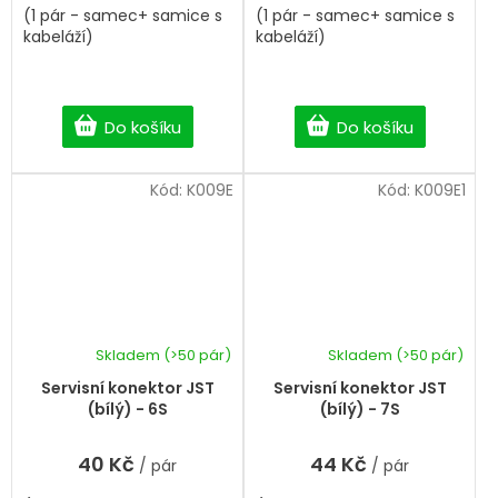
(1 pár - samec+ samice s
(1 pár - samec+ samice s
hvězdiček.
kabeláží)
kabeláží)
Do košíku
Do košíku
Kód:
K009E
Kód:
K009E1
Skladem
(>50 pár)
Skladem
(>50 pár)
Servisní konektor JST
Servisní konektor JST
(bílý) - 6S
(bílý) - 7S
40 Kč
44 Kč
/ pár
/ pár