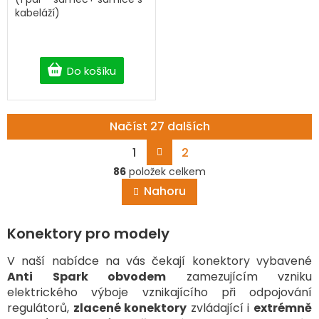
kabeláží)
Do košíku
Načíst 27 dalších
S
1
2
t
O
r
86
položek celkem
v
á
Nahoru
l
n
á
k
o
d
v
Konektory pro modely
a
á
c
n
í
V naší nabídce na vás čekají konektory vybavené
í
p
Anti Spark obvodem
zamezujícím vzniku
r
elektrického výboje vznikajícího při odpojování
v
regulátorů,
zlacené konektory
zvládající i
extrémně
k