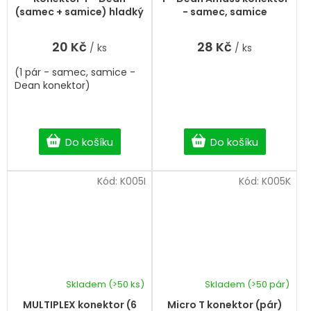
produktu
(samec + samice) hladký
- samec, samice
je
5,0
20 Kč
28 Kč
/ ks
/ ks
z
5
(1 pár - samec, samice -
hvězdiček.
Dean konektor)
Do košíku
Do košíku
Kód:
K005I
Kód:
K005K
Skladem
(>50 ks)
Skladem
(>50 pár)
MULTIPLEX konektor (6
Micro T konektor (pár)