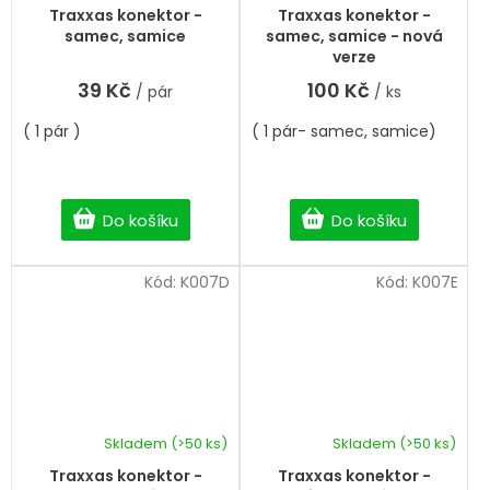
Traxxas konektor -
Traxxas konektor -
samec, samice
samec, samice - nová
verze
39 Kč
100 Kč
/ pár
/ ks
( 1 pár )
( 1 pár- samec, samice)
Do košíku
Do košíku
Kód:
K007D
Kód:
K007E
Skladem
(>50 ks)
Skladem
(>50 ks)
Traxxas konektor -
Traxxas konektor -