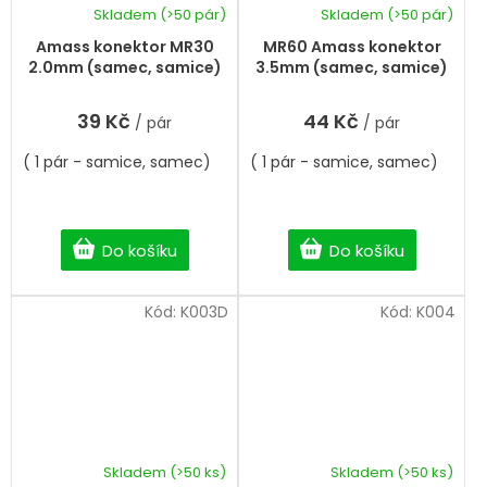
Skladem
(>50 pár)
Skladem
(>50 pár)
Průměrné
hodnocení
Amass konektor MR30
MR60 Amass konektor
produktu
2.0mm (samec, samice)
3.5mm (samec, samice)
je
5,0
39 Kč
44 Kč
/ pár
/ pár
z
5
( 1 pár - samice, samec)
( 1 pár - samice, samec)
hvězdiček.
Do košíku
Do košíku
Kód:
K003D
Kód:
K004
Skladem
(>50 ks)
Skladem
(>50 ks)