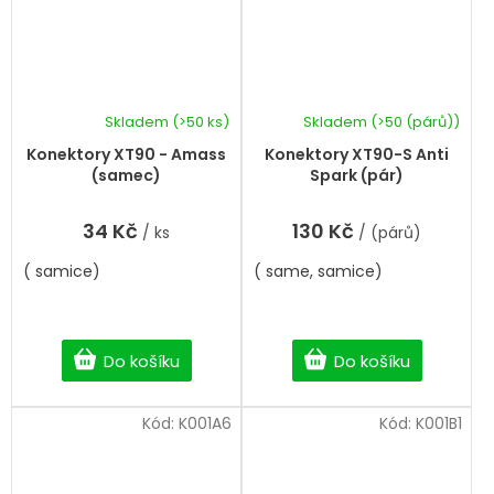
Skladem
(>50 ks)
Skladem
(>50 (párů))
Průměrné
hodnocení
Konektory XT90 - Amass
Konektory XT90-S Anti
produktu
(samec)
Spark (pár)
je
5,0
34 Kč
130 Kč
/ ks
/ (párů)
z
5
( samice)
( same, samice)
hvězdiček.
Do košíku
Do košíku
Kód:
K001A6
Kód:
K001B1