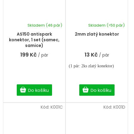
Skladem
(46 pár)
Skladem
(>50 pár)
AS150 antispark
2mm zlatý konektor
konektor, 1 set (samec,
samice)
199 Kč
13 Kč
/ pár
/ pár
(1 pár: 2ks zlatý konektor)
Do košíku
Do košíku
Kód:
K001C
Kód:
K001D