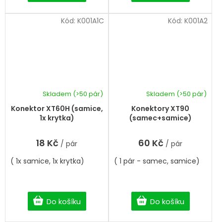
Kód:
K001A1C
Kód:
K001A2
Skladem
(>50 pár)
Skladem
(>50 pár)
Konektor XT60H (samice,
Konektory XT90
1x krytka)
(samec+samice)
18 Kč
60 Kč
/ pár
/ pár
( 1x samice, 1x krytka)
( 1 pár - samec, samice)
Do košíku
Do košíku