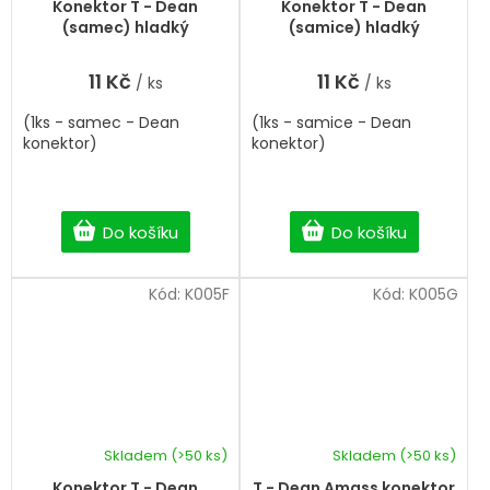
Konektor T - Dean
Konektor T - Dean
(samec) hladký
(samice) hladký
11 Kč
11 Kč
/ ks
/ ks
(1ks - samec - Dean
(1ks - samice - Dean
konektor)
konektor)
Do košíku
Do košíku
Kód:
K005F
Kód:
K005G
Skladem
(>50 ks)
Skladem
(>50 ks)
Průměrné
hodnocení
Konektor T - Dean
T - Dean Amass konektor