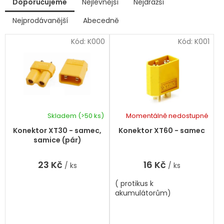
Doporučujeme
Nejlevnější
Nejdražší
ý
p
Nejprodávanější
Abecedně
Ř
i
a
s
Kód:
K000
Kód:
K001
z
p
e
r
n
í
o
p
d
r
u
o
k
d
Skladem
(>50 ks)
Momentálně nedostupné
t
u
ů
k
Konektor XT30 - samec,
Konektor XT60 - samec
t
samice (pár)
ů
23 Kč
16 Kč
/ ks
/ ks
( protikus k
akumulátorům)