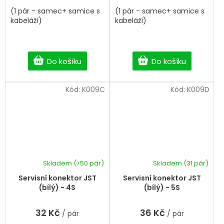
(1 pár - samec+ samice s
(1 pár - samec+ samice s
kabeláží)
kabeláží)
Do košíku
Do košíku
Kód:
K009C
Kód:
K009D
Skladem
(>50 pár)
Skladem
(31 pár)
Průměrné
hodnocení
Servisní konektor JST
Servisní konektor JST
produktu
(bílý) - 4S
(bílý) - 5S
je
4,0
32 Kč
36 Kč
/ pár
/ pár
z
5