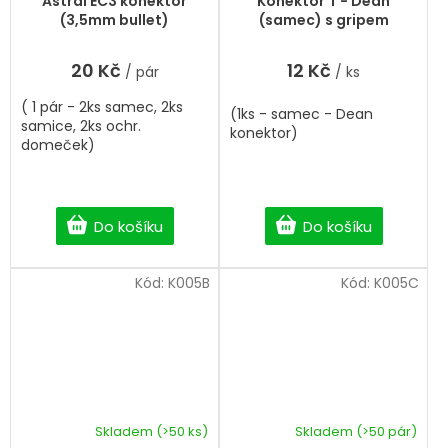
Astral EC3 konektor
Konektor T - Dean
produktu
(3,5mm bullet)
(samec) s gripem
je
5,0
20 Kč
12 Kč
/ pár
/ ks
z
5
( 1 pár - 2ks samec, 2ks
hvězdiček.
(1ks - samec - Dean
samice, 2ks ochr.
konektor)
domeček)
Do košíku
Do košíku
Kód:
K005B
Kód:
K005C
Skladem
(>50 ks)
Skladem
(>50 pár)