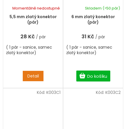
Momentálně nedostupné
Skladem
(>50 pár)
5,5 mm zlatý konektor
6 mm zlatý konektor
(pár)
(pár)
28 Kč
31 Kč
/ pár
/ pár
( 1 pár - sanice, samec
( 1 pár - sanice, samec
zlatý konektor)
zlatý konektor)
Detail
Do košíku
Kód:
K003C1
Kód:
K003C2