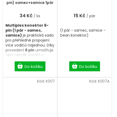
pin) samec+samice 1pár
34 Kč
15 Kč
/ ks
/ pár
Multiplex konektor 6-
pin (1 pár - samec,
(1 pár - samec, samice -
samice)
je praktická sada
Dean konektor)
pro přehledné propojení
více vodičů najednou. Díky
provedení
6 pin
umožňuje
vést několik signálů v
jednom kompaktním
konektoru, což
Do košíku
Do košíku
zjednodušuje kabeláž.
Balení obsahuje
samec i
samici
, takže je vhodné
Kód:
K007
Kód:
K007A
pro výrobu prodlužovacích
kabelů i výměnu
stávajícího spojení.