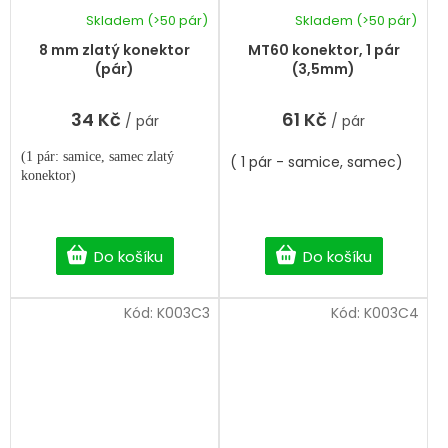
Skladem
(>50 pár)
Skladem
(>50 pár)
Průměrné
hodnocení
8 mm zlatý konektor
MT60 konektor, 1 pár
produktu
(pár)
(3,5mm)
je
5,0
34 Kč
61 Kč
/ pár
/ pár
z
5
(1 pár: samice, samec zlatý
hvězdiček.
( 1 pár - samice, samec)
konektor)
Do košíku
Do košíku
Kód:
K003C3
Kód:
K003C4