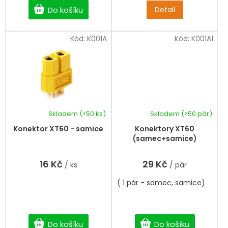
Do košíku
Detail
Kód:
K001A
Kód:
K001A1
Skladem
(>50 ks)
Skladem
(>50 pár)
Konektor XT60 - samice
Konektory XT60
(samec+samice)
16 Kč
29 Kč
/ ks
/ pár
( 1 pár - samec, samice)
Do košíku
Do košíku