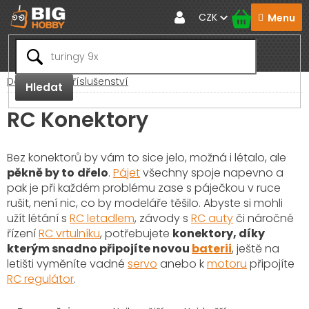
Přejít
CZK
na
obsah
Domů
RC Příslušenství
Hledat
RC Konektory
Bez konektorů by vám to sice jelo, možná i létalo, ale
pěkně by to
dřelo
.
Pájet
všechny spoje napevno a
pak je při každém problému zase s páječkou v ruce
rušit, není nic, co by modeláře těšilo. Abyste si mohli
užít létání s
RC letadlem
, závody s
RC auty
či náročné
řízení
RC vrtulníku
, potřebujete
konektory, díky
kterým snadno připojíte novou
baterii
, ještě na
letišti vyměníte vadné
servo
anebo k
motoru
připojíte
RC regulátor
.
V