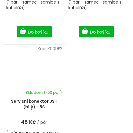
(1 pár - samec+ samice s
(1 pár - samec+ samice s
kabeláží)
kabeláží)
Do košíku
Do košíku
Kód:
K009E2
Skladem
(>50 pár)
Servisní konektor JST
(bílý) - 8S
48 Kč
/ pár
(1 pár - samec+ samice s