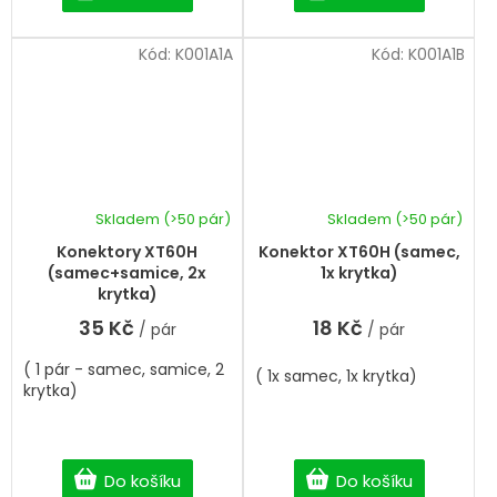
Kód:
K001A1A
Kód:
K001A1B
Skladem
(>50 pár)
Skladem
(>50 pár)
Průměrné
hodnocení
Konektory XT60H
Konektor XT60H (samec,
produktu
(samec+samice, 2x
1x krytka)
je
krytka)
5,0
35 Kč
18 Kč
/ pár
/ pár
z
5
( 1 pár - samec, samice, 2
hvězdiček.
( 1x samec, 1x krytka)
krytka)
Do košíku
Do košíku