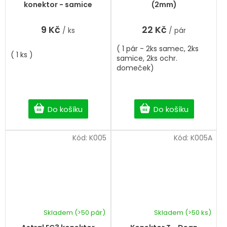
konektor - samice
(2mm)
9 Kč
22 Kč
/ ks
/ pár
( 1 pár - 2ks samec, 2ks
( 1 ks )
samice, 2ks ochr.
domeček)
Do košíku
Do košíku
Kód:
K005
Kód:
K005A
Skladem
(>50 pár)
Skladem
(>50 ks)
Průměrné
hodnocení