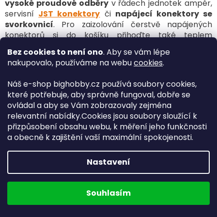
vysoké proudové odběry
v řádech jednotek ampér,
y
servisní
JST konektory
či
napájecí konektory se
v
ý
svorkovnicí
. Pro zaizolování čerstvě napájených
p
konektorů si do košíku přihoďte také teplem
i
smršťovací bužírky. Pro ty, kterým se nechce pájet,
s
Bez cookies to není ono
. Aby se vám lépe
jsme do naší nabídky zařadili také již hotové
u
nakupovalo, používáme na webu
cookies
.
propojovací
a
prodlužovací kabely
.
Náš e-shop bighobby.cz používá soubory cookies,
TIP:
Přečtěte si článek z našeho magazínu:
které potřebuje, aby správně fungoval, dobře se
POMŮCKA PRO VÝBĚR MOTORU - DLE TYPU A
ovládal a aby se Vám zobrazovaly zejména
VÁHY LETADLA
relevantní nabídky.Cookies jsou soubory sloužící k
přizpůsobení obsahu webu, k měření jeho funkčnosti
Hledáte konektory pro
RC modely
?
a obecně k zajištění vaší maximální spokojenosti.
Vyberte si u rodinné firmy modelářů na BigHobby.cz
s
dopravou zdarma od 2 500 Kč
. A pokud
Nastavení
už
konektory
v košíku máte, podívejte se také na náš
další sortiment
:
RC prodlužovací kabely
,
RC
propojovací kabely
,
RC silikonové kabely
,
RC
Souhlasím
konektory
,
RC vrtule
nebo
RC kužele
.