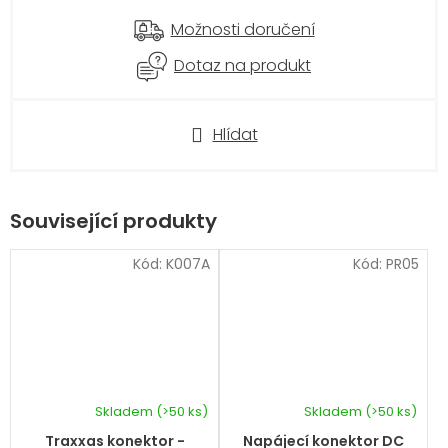
Možnosti doručení
Dotaz na produkt
Hlídat
Související produkty
Kód:
K007A
Kód:
PR05
Skladem
(>50 ks)
Skladem
(>50 ks)
Průměrné
hodnocení
Traxxas konektor -
Napájecí konektor DC