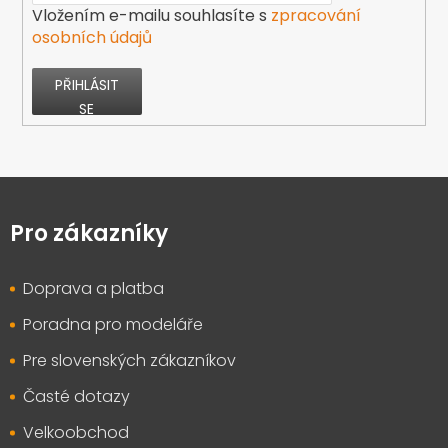
Vložením e-mailu souhlasíte s
zpracování
osobních údajů
PŘIHLÁSIT
SE
Z
á
p
Pro zákazníky
a
t
Doprava a platba
í
Poradna pro modeláře
Pre slovenských zákazníkov
Časté dotazy
Velkoobchod