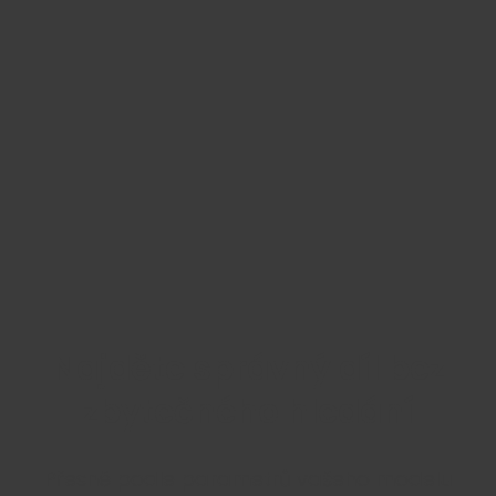
Najděte správný díl bez
zbytečného hledání
Přesně podle parametrů vašeho modelu