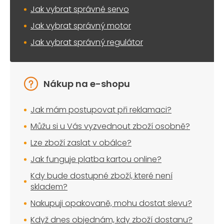
Jak vybrat správné servo
Jak vybrat správný motor
Jak vybrat správný regulátor
Nákup na e-shopu
Jak mám postupovat při reklamaci?
Můžu si u Vás vyzvednout zboží osobně?
Lze zboží zaslat v obálce?
Jak funguje platba kartou online?
Kdy bude dostupné zboží, které není
skladem?
Nakupuji opakovaně, mohu dostat slevu?
Když dnes objednám, kdy zboží dostanu?