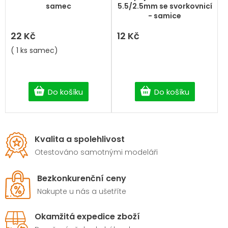
produktu
samec
5.5/2.5mm se svorkovnicí
je
- samice
5,0
z
22 Kč
12 Kč
5
( 1 ks samec)
hvězdiček.
Do košíku
Do košíku
Kvalita a spolehlivost
Otestováno samotnými modeláři
Bezkonkurenční ceny
Nakupte u nás a ušetříte
Okamžitá expedice zboží