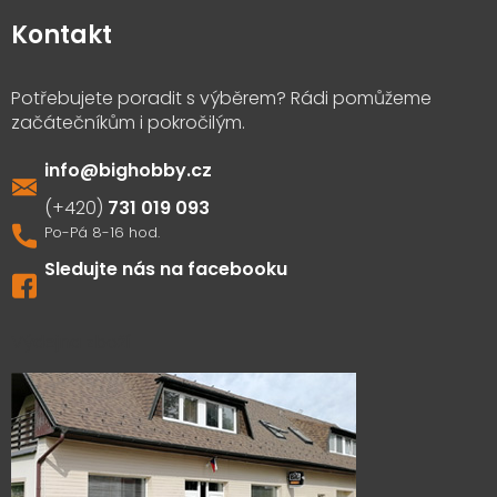
Kontakt
info
@
bighobby.cz
731 019 093
Sledujte nás na facebooku
Výdejna zboží