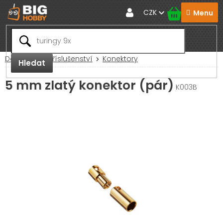
Přejít
CZK
na
obsah
Domů
RC Příslušenství
Konektory
Hledat
5 mm zlatý konektor (pár)
K003B