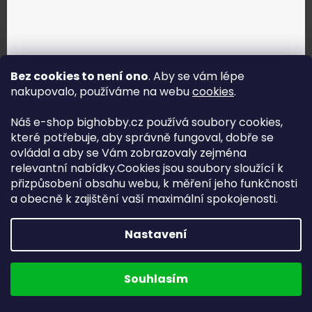
Bez cookies to není ono
. Aby se vám lépe
nakupovalo, používáme na webu
cookies
.
Jak vybrat správné servo?
Náš e-shop bighobby.cz používá soubory cookies,
které potřebuje, aby správně fungoval, dobře se
Najít správné servo
ovládal a aby se Vám zobrazovaly zejména
relevantní nabídky.Cookies jsou soubory sloužící k
přizpůsobení obsahu webu, k měření jeho funkčnosti
a obecně k zajištění vaší maximální spokojenosti.
Copyright (c) 2016 -2026 Big hobby.cz - všechna práva
Nastavení
vyhrazena
Na UX & Web Design je tu
Lukáš Dubina
Běžíme na
Souhlasím
Shoptet