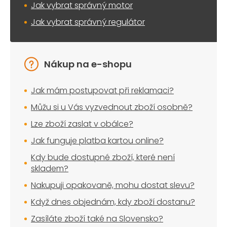
Jak vybrat správný motor
Jak vybrat správný regulátor
Nákup na e-shopu
Jak mám postupovat při reklamaci?
Můžu si u Vás vyzvednout zboží osobně?
Lze zboží zaslat v obálce?
Jak funguje platba kartou online?
Kdy bude dostupné zboží, které není
skladem?
Nakupuji opakovaně, mohu dostat slevu?
Když dnes objednám, kdy zboží dostanu?
Zasíláte zboží také na Slovensko?