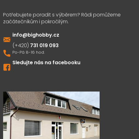
info
@
bighobby.cz
731 019 093
Sledujte nás na facebooku
Výdejna zboží