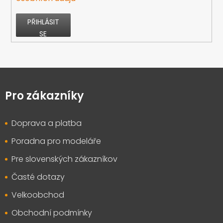
PŘIHLÁSIT
SE
Z
á
p
Pro zákazníky
a
t
Doprava a platba
í
Poradna pro modeláře
Pre slovenských zákazníkov
Časté dotazy
Velkoobchod
Obchodní podmínky