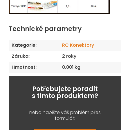
Technické parametry
Kategorie
:
RC Konektory
Záruka
:
2 roky
Hmotnost
:
0.001 kg
Potřebujete poradit
s tímto produktem?
nebo napište váš problém přes
formulář: