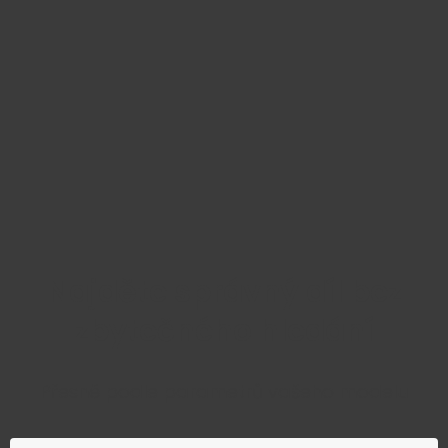
Najděte správný díl bez
zbytečného hledání
Přesně podle parametrů vašeho modelu