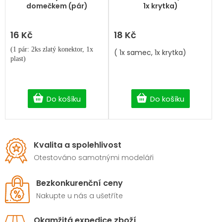
domečkem (pár)
1x krytka)
16 Kč
18 Kč
(1 pár: 2ks zlatý konektor, 1x
( 1x samec, 1x krytka)
plast)
Do košíku
Do košíku
Kvalita a spolehlivost
Otestováno samotnými modeláři
Bezkonkurenční ceny
Nakupte u nás a ušetříte
Okamžitá expedice zboží