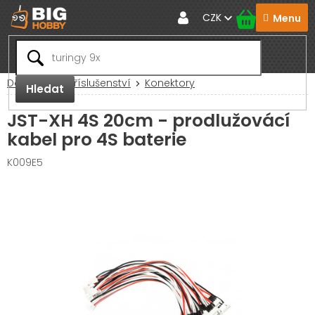
Přejít
CZK
na
obsah
Domů
RC Příslušenství
Konektory
Hledat
JST-XH 4S 20cm - prodlužovácí
kabel pro 4S baterie
K009E5