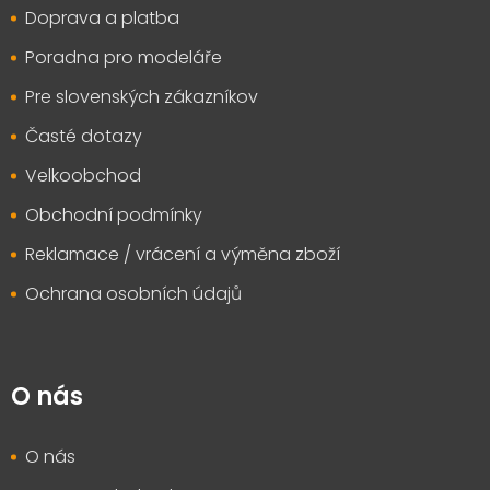
t
Doprava a platba
í
Poradna pro modeláře
Pre slovenských zákazníkov
Časté dotazy
Velkoobchod
Obchodní podmínky
Reklamace / vrácení a výměna zboží
Ochrana osobních údajů
O nás
O nás