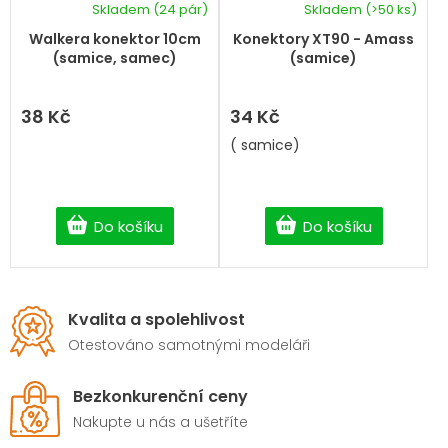
Skladem
(24 pár)
Skladem
(>50 ks)
Průměrné
hodnocení
Walkera konektor 10cm
Konektory XT90 - Amass
produktu
(samice, samec)
(samice)
je
5,0
z
38 Kč
34 Kč
5
( samice)
hvězdiček.
Do košíku
Do košíku
Kvalita a spolehlivost
Otestováno samotnými modeláři
Bezkonkurenční ceny
Nakupte u nás a ušetříte