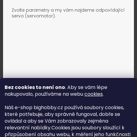
Zvolte parametry a my vám najdeme odpovídající
servo (servomotor).
Bez cookies to není ono
. Aby se vám lépe
nakupovalo, používáme na webu
cookies
.
Jak vybrat správné servo?
Náš e-shop bighobby.cz používá soubory cookies,
které potřebuje, aby správně fungoval, dobře se
Najít správné servo
ovládal a aby se Vám zobrazovaly zejména
relevantní nabídky.Cookies jsou soubory sloužící k
přizpůsobení obsahu webu, k měření jeho funkčnosti