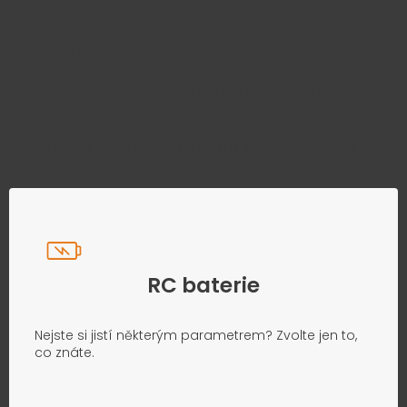
Najděte správný díl bez
zbytečného hledání
Přesně podle parametrů vašeho modelu
RC baterie
Nejste si jistí některým parametrem? Zvolte jen to,
co znáte.