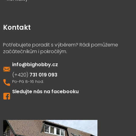
Kontakt
info
@
bighobby.cz
731 019 093
Sledujte nás na facebooku
Výdejna zboží