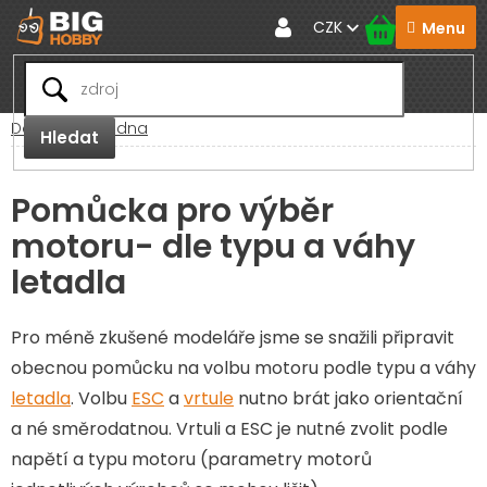
Přejít
CZK
na
obsah
Domů
Poradna
Hledat
Pomůcka pro výběr
motoru- dle typu a váhy
letadla
Pro méně zkušené modeláře jsme se snažili připravit
obecnou pomůcku na volbu motoru podle typu a váhy
letadla
. Volbu
ESC
a
vrtule
nutno brát jako orientační
a né směrodatnou. Vrtuli a ESC je nutné zvolit podle
napětí a typu motoru (parametry motorů