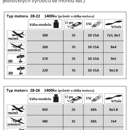
jednotlivých výrobců se mohou lišit).