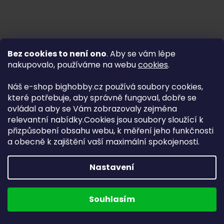
Přesně podle parametrů vašeho modelu
Bez cookies to není ono
. Aby se vám lépe
nakupovalo, používáme na webu
cookies
.
Náš e-shop bighobby.cz používá soubory cookies,
RC baterie
které potřebuje, aby správně fungoval, dobře se
ovládal a aby se Vám zobrazovaly zejména
relevantní nabídky.Cookies jsou soubory sloužící k
Nejste si jistí některým parametrem? Zvolte jen to,
přizpůsobení obsahu webu, k měření jeho funkčnosti
co znáte.
a obecně k zajištění vaší maximální spokojenosti.
Nastavení
Souhlasím