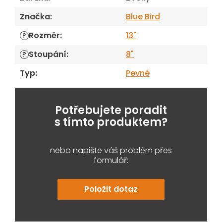
Značka
:
Blue Bird
Rozměr
:
13"
?
Stoupání
:
8"
?
Typ
:
Pevné
Potřebujete poradit
s tímto produktem?
nebo napište váš problém přes
formulář:
Položit dotaz