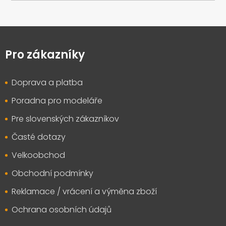
Z
á
p
Pro zákazníky
a
t
Doprava a platba
í
Poradna pro modeláře
Pre slovenských zákazníkov
Časté dotazy
Velkoobchod
Obchodní podmínky
Reklamace / vrácení a výměna zboží
Ochrana osobních údajů