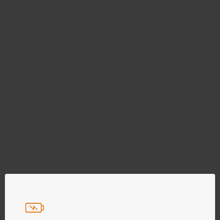
Najděte správný díl bez
zbytečného hledání
Přesně podle parametrů vašeho modelu