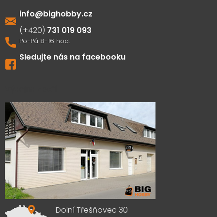
info
@
bighobby.cz
731 019 093
Sledujte nás na facebooku
Výdejna zboží
Dolní Třešňovec 30