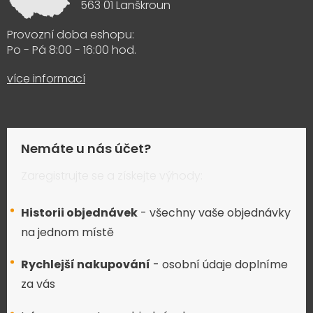
563 01 Lanškroun
Provozní doba eshopu:
Po - Pá 8:00 - 16:00 hod.
více informací
Nemáte u nás účet?
Zaregistrujte se a získejte výhody:
Historii objednávek
- všechny vaše objednávky
na jednom místě
Rychlejší nakupování
- osobní údaje doplníme
za vás