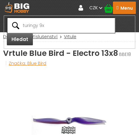
Přejít
CZK
na
obsah
Domů
RC Příslušenství
Vrtule
Hledat
Vrtule Blue Bird - Electro 13x8
BBE18
Značka:
Blue Bird