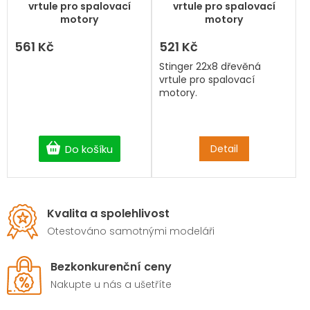
vrtule pro spalovací
vrtule pro spalovací
motory
motory
561 Kč
521 Kč
Stinger 22x8 dřevěná
vrtule pro spalovací
motory.
Do košíku
Detail
Kvalita a spolehlivost
Otestováno samotnými modeláři
Bezkonkurenční ceny
Nakupte u nás a ušetříte