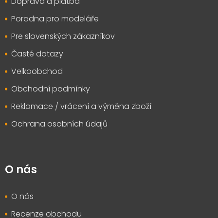
Doprava a platba
í
Poradna pro modeláře
Pre slovenských zákazníkov
Časté dotazy
Velkoobchod
Obchodní podmínky
Reklamace / vrácení a výměna zboží
Ochrana osobních údajů
O nás
O nás
Recenze obchodu