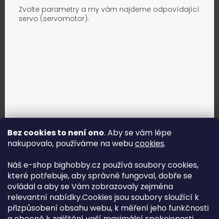
Zvolte parametry a my vám najdeme odpovídající
servo (servomotor).
Bez cookies to není ono
. Aby se vám lépe
nakupovalo, používáme na webu
cookies
.
Jak vybrat správné servo?
Náš e-shop bighobby.cz používá soubory cookies,
které potřebuje, aby správně fungoval, dobře se
Najít správné servo
ovládal a aby se Vám zobrazovaly zejména
relevantní nabídky.Cookies jsou soubory sloužící k
přizpůsobení obsahu webu, k měření jeho funkčnosti
a obecně k zajištění vaší maximální spokojenosti.