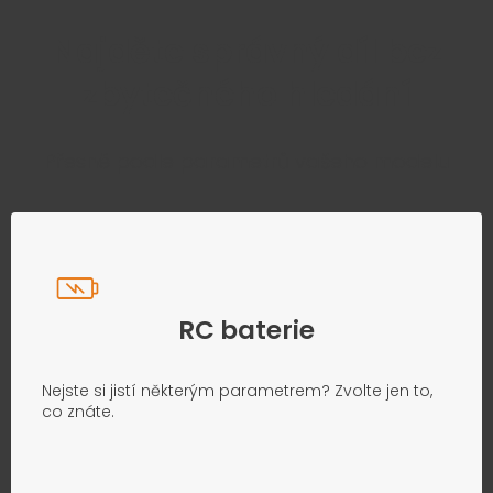
Najděte správný díl bez
zbytečného hledání
Přesně podle parametrů vašeho modelu
RC baterie
Nejste si jistí některým parametrem? Zvolte jen to,
co znáte.