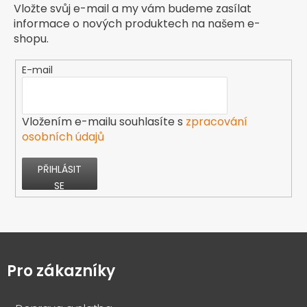
Vložte svůj e-mail a my vám budeme zasílat
informace o nových produktech na našem e-
shopu.
E-mail
Vložením e-mailu souhlasíte s
zpracování
osobních údajů
PŘIHLÁSIT
SE
Z
á
p
Pro zákazníky
a
t