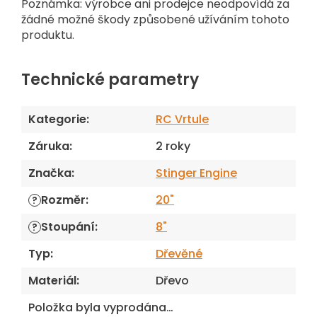
Poznámka: výrobce ani prodejce neodpovídá za
žádné možné škody způsobené užíváním tohoto
produktu.
Technické parametry
Kategorie
:
RC Vrtule
Záruka
:
2 roky
Značka
:
Stinger Engine
Rozměr
:
20"
?
Stoupání
:
8"
?
Typ
:
Dřevěné
Materiál
:
Dřevo
Položka byla vyprodána…