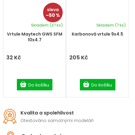
–50 %
Skladem
(37 ks)
Skladem
(7 ks)
Vrtule Maytech GWS SFM
Karbonová vrtule 9x4.5
10x4.7
32 Kč
205 Kč
Do košíku
Do košíku
Kvalita a spolehlivost
Otestováno samotnými modeláři