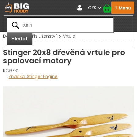
Přejít
CZK
na
obsah
Domů
RC Příslušenství
Vrtule
Hledat
Stinger 20x8 dřevěná vrtule pro
spalovací motory
RCGF32
Značka:
Stinger Engine