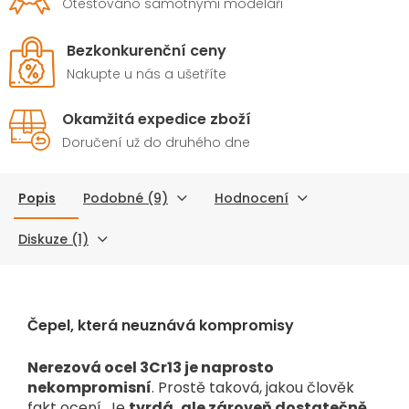
Otestováno samotnými modeláři
Bezkonkurenční ceny
Nakupte u nás a ušetříte
Okamžitá expedice zboží
Doručení už do druhého dne
Popis
Podobné (9)
Hodnocení
Diskuze (1)
Čepel, která neuznává kompromisy
Nerezová ocel 3Cr13 je naprosto
nekompromisní
. Prostě taková, jakou člověk
fakt ocení. Je
tvrdá, ale zároveň dostatečně