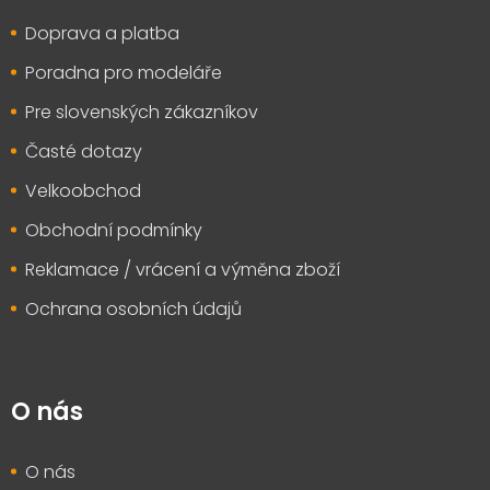
t
Doprava a platba
í
Poradna pro modeláře
Pre slovenských zákazníkov
Časté dotazy
Velkoobchod
Obchodní podmínky
Reklamace / vrácení a výměna zboží
Ochrana osobních údajů
O nás
O nás