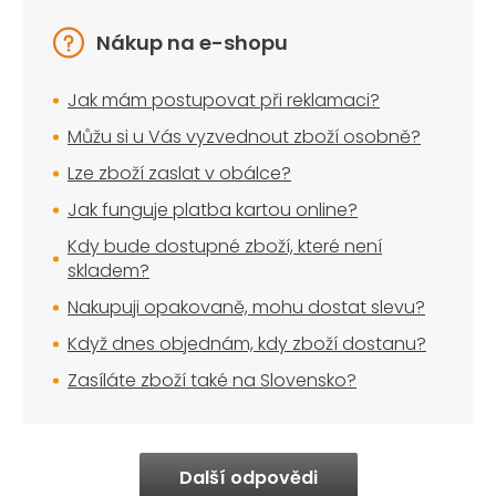
Nákup na e-shopu
Jak mám postupovat při reklamaci?
Můžu si u Vás vyzvednout zboží osobně?
Lze zboží zaslat v obálce?
Jak funguje platba kartou online?
Kdy bude dostupné zboží, které není
skladem?
Nakupuji opakovaně, mohu dostat slevu?
Když dnes objednám, kdy zboží dostanu?
Zasíláte zboží také na Slovensko?
Další odpovědi