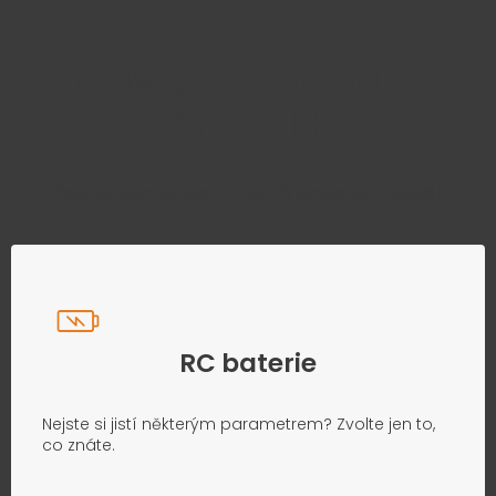
Najděte správný díl bez
zbytečného hledání
Přesně podle parametrů vašeho modelu
RC baterie
Nejste si jistí některým parametrem? Zvolte jen to,
co znáte.