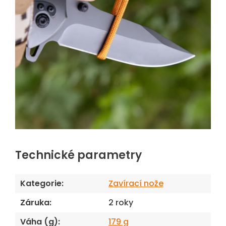
Technické parametry
Kategorie
:
Zavírací nože
Záruka
:
2 roky
Váha (g)
:
179 g