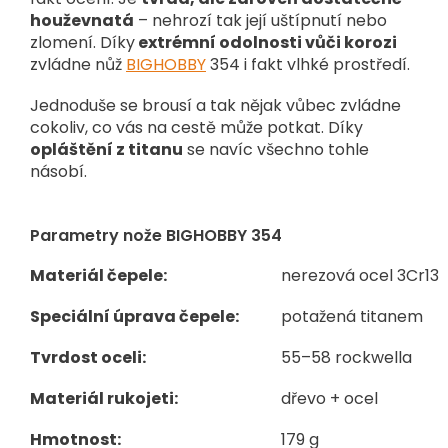
houževnatá
– nehrozí tak její uštípnutí nebo
zlomení. Díky
extrémní odolnosti vůči korozi
zvládne nůž
BIGHOBBY
354 i fakt vlhké prostředí.
Jednoduše se brousí a tak nějak vůbec zvládne
cokoliv, co vás na cestě může potkat. Díky
opláštění z titanu
se navíc všechno tohle
násobí.
Parametry nože BIGHOBBY 354
Materiál čepele:
nerezová ocel 3Cr13
Speciální úprava čepele:
potažená titanem
Tvrdost oceli:
55–58 rockwella
Materiál rukojeti:
dřevo + ocel
Hmotnost:
179 g