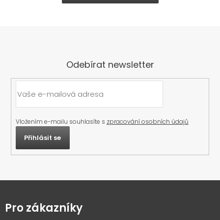
Odebírat newsletter
Vložením e-mailu souhlasíte s
zpracování osobních údajů
Přihlásit se
Z
á
p
Pro zákazníky
a