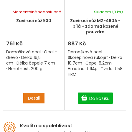
Momentálně nedostupné
Skladem
(3 ks)
Průměrné
hodnocení
Zavírací nůž 930
Zavírací nůž MZ-460A -
produktu
bílá + zdarma kožené
je
pouzdro
5,0
z
761 Kč
887 Kč
5
Damašková ocel · Ocel +
Damašková ocel ·
hvězdiček.
dřevo · Délka 16,5
Skořepinová rukojeť · Délka
cm · Délka čepele 7 cm
18,7cm · Čepel 8,2cm ·
· Hmotnost: 200 g
Hmotnost 114g · Tvrdost 58
HRC
Detail
Do košíku
Kvalita a spolehlivost