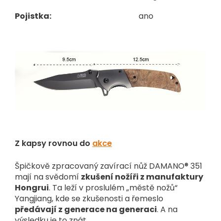
Pojistka:
ano
Z kapsy rovnou do
akce
Špičkově zpracovaný zavírací nůž DAMANO® 351
mají na svědomí
zkušení nožíři z manufaktury
Hongrui
. Ta leží v proslulém „městě nožů“
Yangjiang, kde se zkušenosti a řemeslo
předávají z generace na generaci
. A na
výsledku je to znát.