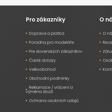
Z
á
p
Pro zákazníky
O n
a
t
Doprava a platba
O ná
í
Poradna pro modeláře
Rec
Pre slovenských zákazníkov
Záru
Časté dotazy
Osob
Velkoobchod
Kont
Obchodní podmínky
Reklamace / vrácení a
výměna zboží
Ochrana osobních údajů