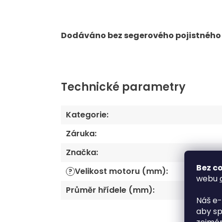
Dodáváno bez segerového pojistného 
Technické parametry
Kategorie
:
Záruka
:
Značka
:
Bez co
Velikost motoru (mm)
:
?
webu
Průměr hřídele (mm)
:
Náš e-
aby sp