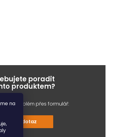
řebujete poradit
ímto produktem?
áme na
e váš problém přes formulář:
Položit dotaz
je,
aly