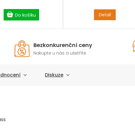
Detail
Do košíku
Bezkonkurenční ceny
Nakupte u nás a ušetříte
dnocení
Diskuze
ass