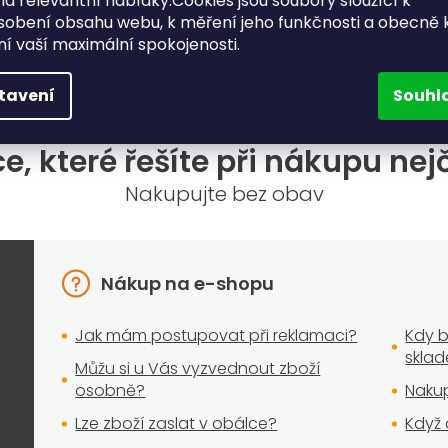
a relevantní nabídky.Cookies jsou soubory sloužící k
sobení obsahu webu, k měření jeho funkčnosti a obecně 
ění vaší maximální spokojenosti.
tavení
Souhl
e, které řešíte při nákupu nej
Nakupujte bez obav
Nákup na e-shopu
Jak mám postupovat při reklamaci?
Kdy b
skla
Můžu si u Vás vyzvednout zboží
osobně?
Nakup
Lze zboží zaslat v obálce?
Když 