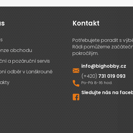
ás
Kontakt
s
enze obchodu
ční a pozáruční servis
info
@
bighobby.cz
ní odběr v Lanškrouně
731 019 093
akty
Sledujte nás na fac