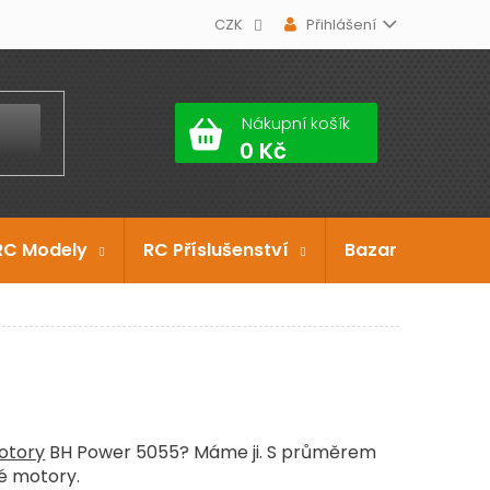
CZK
Přihlášení
Nákupní košík
RC Modely
RC Příslušenství
Bazar
Dárko
otory
BH Power 5055? Máme ji. S průměrem
né motory.