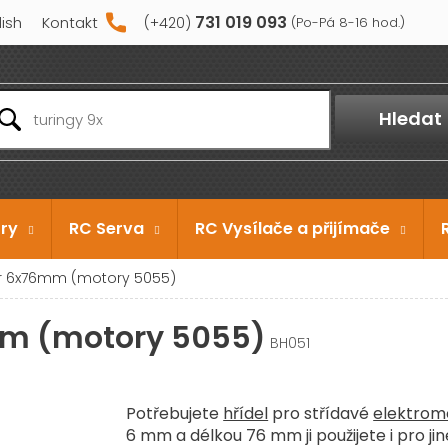
731 019 093
lish
Kontakt
Hledat
ry
RC Serva
RC Vysílače a přijímače
er 6x76mm (motory 5055)
mm (motory 5055)
BH051
Potřebujete
hřídel
pro střídavé
elektrom
6 mm a délkou 76 mm ji použijete i pro ji