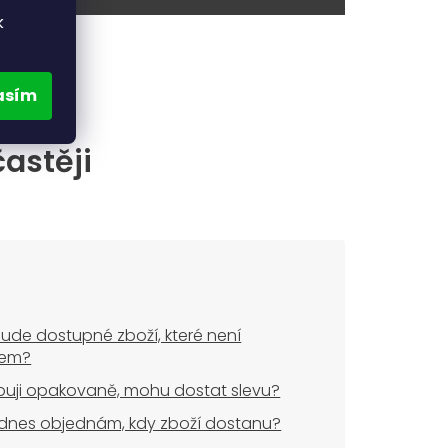
k
asím
častěji
ude dostupné zboží, které není
dem?
uji opakovaně, mohu dostat slevu?
dnes objednám, kdy zboží dostanu?