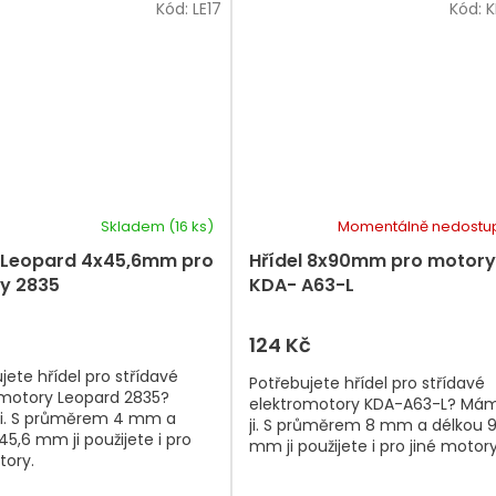
Kód:
LE17
Kód:
K
Skladem
(16 ks)
Momentálně nedostu
l Leopard 4x45,6mm pro
Hřídel 8x90mm pro motory
y 2835
KDA- A63-L
124 Kč
jete hřídel pro střídavé
Potřebujete hřídel pro střídavé
omotory Leopard 2835?
elektromotory KDA-A63-L? Má
i. S průměrem 4 mm a
ji. S průměrem 8 mm a délkou 
45,6 mm ji použijete i pro
mm ji použijete i pro jiné motory
tory.