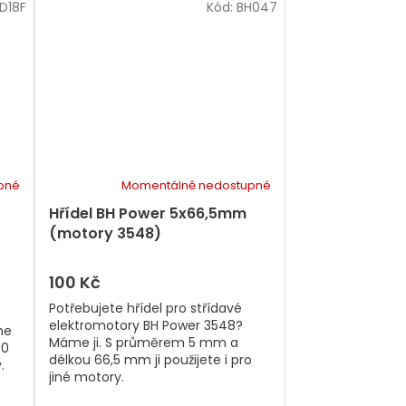
D18F
Kód:
BH047
pné
Momentálně nedostupné
Hřídel BH Power 5x66,5mm
(motory 3548)
100 Kč
Potřebujete hřídel pro střídavé
elektromotory BH Power 3548?
me
Máme ji. S průměrem 5 mm a
90
délkou 66,5 mm ji použijete i pro
.
jiné motory.