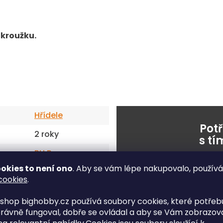
kroužku.
Hřídele
Pot
2 roky
s t
BH Power
okies to není ono
. Aby se vám lépe nakupovalo, použív
nebo napišt
50-55
cookies
.
6
shop bighobby.cz používá soubory cookies, které potřebu
rávně fungoval, dobře se ovládal a aby se Vám zobrazov