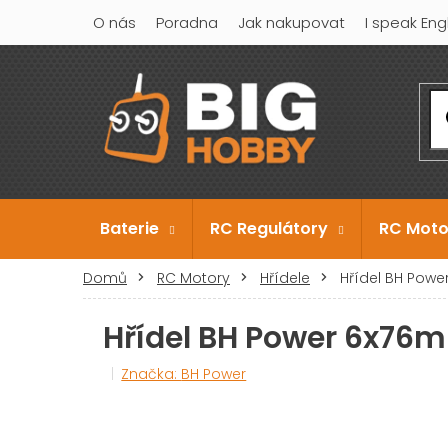
Přejít
O nás
Poradna
Jak nakupovat
I speak Eng
na
obsah
Baterie
RC Regulátory
RC Moto
Domů
RC Motory
Hřídele
Hřídel BH Pow
Hřídel BH Power 6x76
Značka:
BH Power