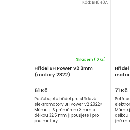
Kód:
BH040A
Skladem
(10 ks)
Hřídel BH Power V2 3mm
Hříde
(motory 2822)
motor
61 Kč
71 Kč
Potřebujete hřídel pro střídavé
Potřebu
elektromotory BH Power V2 2822?
elektr
Máme ji. S průměrem 3 mm a
Máme j
délkou 32,5 mm ji použijete i pro
délkou 
jiné motory.
jiné mo