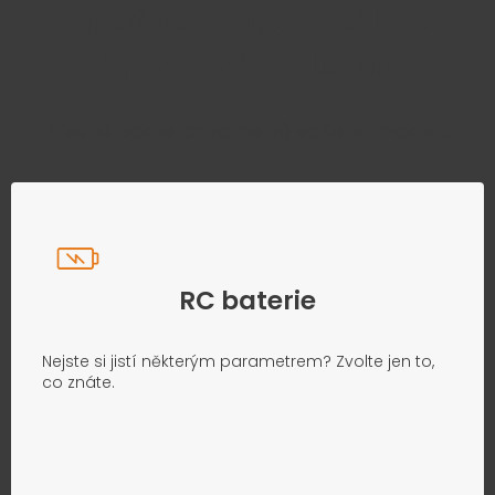
Najděte správný díl bez
zbytečného hledání
Přesně podle parametrů vašeho modelu
RC baterie
Nejste si jistí některým parametrem? Zvolte jen to,
co znáte.