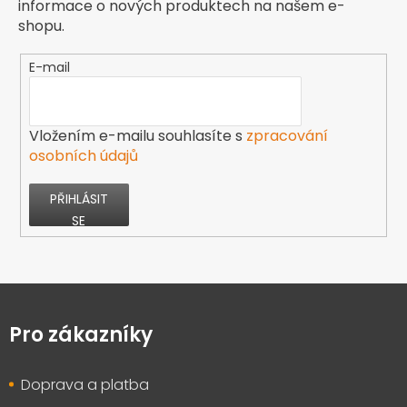
informace o nových produktech na našem e-
shopu.
E-mail
Vložením e-mailu souhlasíte s
zpracování
osobních údajů
PŘIHLÁSIT
SE
Z
á
p
Pro zákazníky
a
t
Doprava a platba
í