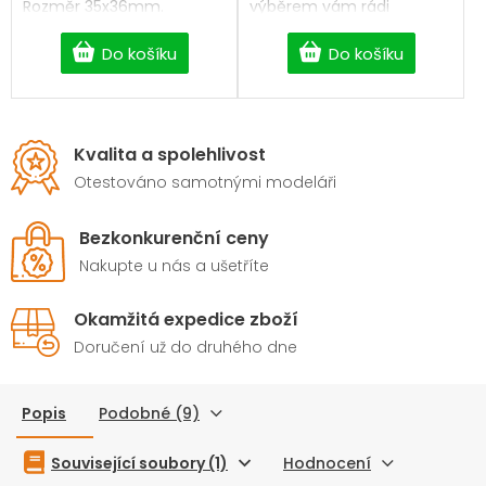
Rozměr 35x36mm.
výběrem vám rádi
pomůžeme. Rozměr
28x17mm.
Do košíku
Do košíku
Kvalita a spolehlivost
Otestováno samotnými modeláři
Bezkonkurenční ceny
Nakupte u nás a ušetříte
Okamžitá expedice zboží
Doručení už do druhého dne
Popis
Podobné (9)
Související soubory (1)
Hodnocení