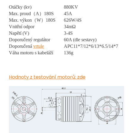
Otáčky (kv)
880KV
Max. proud（A）180S
45A
Max. výkon（W）180S
626W/4S
Vnitřní odpor
34mΩ
Napětí (V)
3-4S
Doporučený regulátor
60A (dle sestavy)
Doporučená
vrtule
APC11*7/12*6/13*6.5/14*7
Váha motoru s kabeláží
136g
Hodnoty z testování motorů: zde