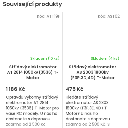
Související produkty
Kód:
ATT19F
Kód:
AST02
Skladem
(10 ks)
Skladem
(4 ks)
Střídavý elektromotor
Střídavý elektromotor
AT 2814 1050kv (3536) T-
AS 2303 1800kv
Motor
(F3P,3D,4D) T-Motor
1 186 Kč
475 Kč
Opravdu výkonný střídavý
Hledáte střídavý
elektromotor AT 2814
elektromotor AS 2303
1050kv (3536) T-Motor pro
1800kv (F3P,3D,4D) T-
vaše RC modely. U nás ho
Motor? U nás ho
dostanete s dopravou
dostanete s dopravou
zdarma od 2 500 Kč.
zdarma od 2 500 Kč. S