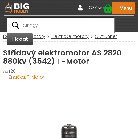
Přejít
CZK
na
obsah
Domů
RC Motory
Elektrické motory
Outrunner
Hledat
Střídavý elektromotor AS 2820
880kv (3542) T-Motor
AST20
Značka:
T-Motor