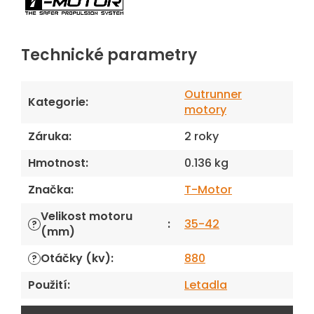
Technické parametry
Outrunner
Kategorie
:
motory
Záruka
:
2 roky
Hmotnost
:
0.136 kg
Značka
:
T-Motor
Velikost motoru
:
35-42
?
(mm)
Otáčky (kv)
:
880
?
Použití
:
Letadla