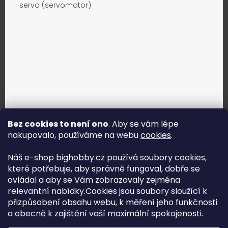
servo (servomotor).
Bez cookies to není ono
. Aby se vám lépe
nakupovalo, používáme na webu
cookies
.
Jak vybrat správné servo?
Náš e-shop bighobby.cz používá soubory cookies,
které potřebuje, aby správně fungoval, dobře se
Najít správné servo
ovládal a aby se Vám zobrazovaly zejména
relevantní nabídky.Cookies jsou soubory sloužící k
přizpůsobení obsahu webu, k měření jeho funkčnosti
a obecně k zajištění vaší maximální spokojenosti.