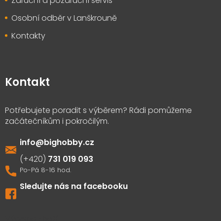
Záruční a pozáruční servis
Osobní odběr v Lanškrouně
Kontakty
Kontakt
info
@
bighobby.cz
731 019 093
Sledujte nás na facebooku
Výdejna zboží