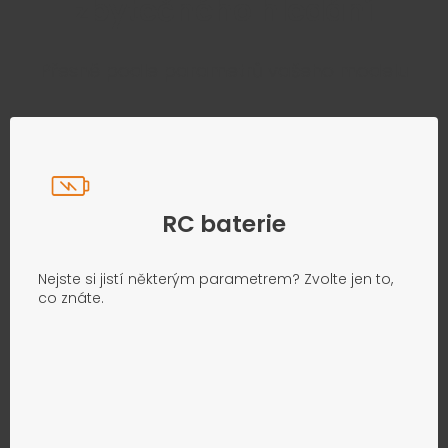
zbytečného hledání
Přesně podle parametrů vašeho modelu
RC baterie
Nejste si jistí některým parametrem? Zvolte jen to,
co znáte.