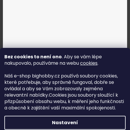
Bez cookies to není ono
. Aby se vám lépe
nakupovalo, používáme na webu
cookies
.
Jak vybrat správné servo?
Náš e-shop bighobby.cz používá soubory cookies,
které potřebuje, aby správně fungoval, dobře se
Najít správné servo
ovládal a aby se Vám zobrazovaly zejména
relevantní nabídky.Cookies jsou soubory sloužící k
přizpůsobení obsahu webu, k měření jeho funkčnosti
a obecně k zajištění vaší maximální spokojenosti.
Copyright (c) 2016 -2026 Big hobby.cz - všechna práva
Nastavení
vyhrazena