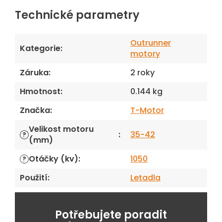
Technické parametry
Outrunner
Kategorie
:
motory
Záruka
:
2 roky
Hmotnost
:
0.144 kg
Značka
:
T-Motor
Velikost motoru
:
35-42
?
(mm)
Otáčky (kv)
:
1050
?
Použití
:
Letadla
Potřebujete poradit