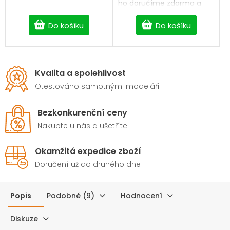
ho doručíme zdarma a
bez čekání.
Do košíku
Do košíku
Kvalita a spolehlivost
Otestováno samotnými modeláři
Bezkonkurenční ceny
Nakupte u nás a ušetříte
Okamžitá expedice zboží
Doručení už do druhého dne
Popis
Podobné (9)
Hodnocení
Diskuze