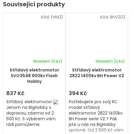
Související produkty
Kód:
FHM21
Kód:
BHV203
Skladem
(3 ks)
Skladem
(2 ks)
Střídavý elektromotor
Střídavý elektromotor
EVO3548 900kv Flash
2822 1400kv BH Power V2
Hobby
837 Kč
394 Kč
Střídavý elektromotor
Potřebujete pro svůj RC
Jenom na BigHobby s
model střídavý
dopravou zdarma od 2
elektromotor 2822 1400kv
500 Kč. S výběrem vám
BH Power serie V2 ? Pak
rádi pomůžeme.
jste u nás na BigHobby
správně. Od 2 500 Kč vám