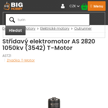
Přejít
CZK
na
obsah
Domů
RC Motory
Elektrické motory
Outrunner
Hledat
Střídavý elektromotor AS 2820
1050kv (3542) T-Motor
AST21
Značka:
T-Motor