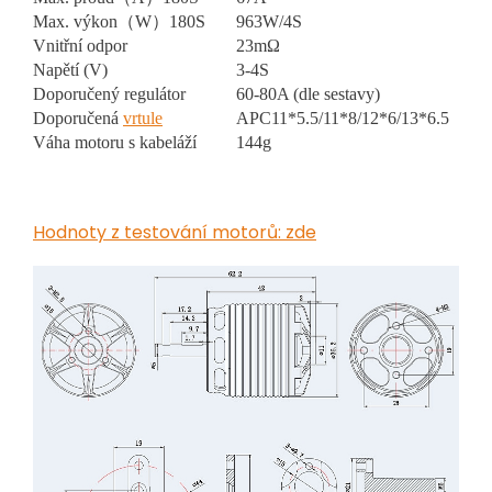
Max. výkon（W）180S
963W/4S
Vnitřní odpor
23mΩ
Napětí (V)
3-4S
Doporučený regulátor
60-80A (dle sestavy)
Doporučená
vrtule
APC11*5.5/11*8/12*6/13*6.5
Váha motoru s kabeláží
144g
Hodnoty z testování motorů: zde