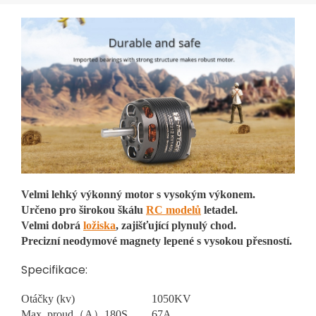
Velmi lehký výkonný motor s vysokým výkonem.
Určeno pro širokou škálu
RC modelů
letadel.
Velmi dobrá
ložiska
, zajišťující plynulý chod.
Precizní neodymové magnety lepené s vysokou přesností.
Specifikace:
Otáčky (kv)
1050KV
Max. proud（A）180S
67A