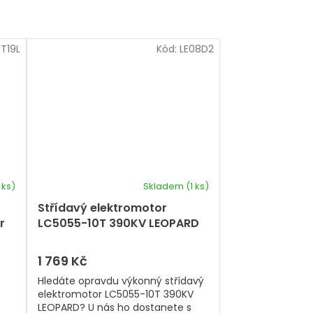
T19L
Kód:
LE08D2
 ks)
Skladem
(1 ks)
Střídavý elektromotor
r
LC5055-10T 390KV LEOPARD
1 769 Kč
Hledáte opravdu výkonný střídavý
elektromotor LC5055-10T 390KV
LEOPARD? U nás ho dostanete s