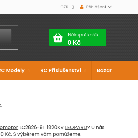
CZK
Přihlášení
Nákupní košík
RC Modely
RC Příslušenství
Bazar
Dárko
A
romotor
LC2826-9T 1820KV
LEOPARD
? U nás
500 Kč. S výběrem vám pomůžeme.