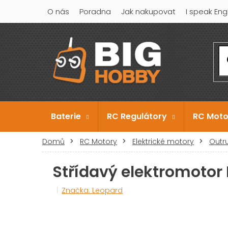
Přejít
O nás
Poradna
Jak nakupovat
I speak Eng
na
obsah
Baterie
RC Regulátory
RC Moto
Domů
RC Motory
Elektrické motory
Outr
Střídavý elektromoto
Značka:
Leopard