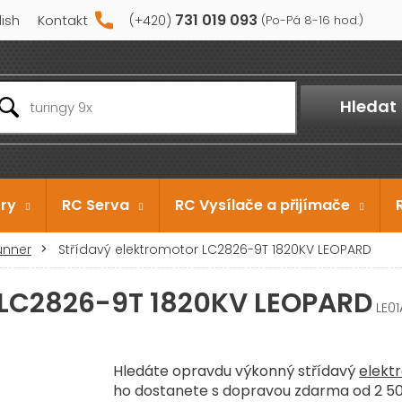
731 019 093
lish
Kontakt
Hledat
ry
RC Serva
RC Vysílače a přijímače
unner
Střídavý elektromotor LC2826-9T 1820KV LEOPARD
r LC2826-9T 1820KV LEOPARD
LE01
Hledáte opravdu výkonný střídavý
elekt
ho dostanete s dopravou zdarma od 2 