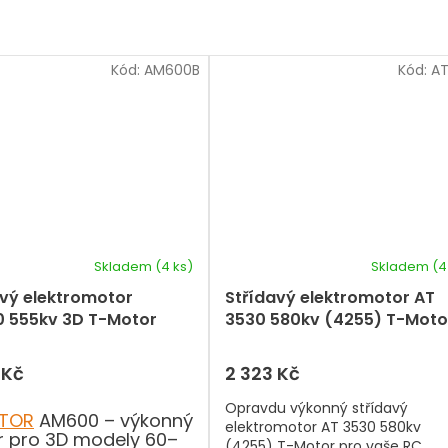
Kód:
AM600B
Kód:
AT
Skladem
(4 ks)
Skladem
(4
avý elektromotor
Střídavý elektromotor AT
 555kv 3D T-Motor
3530 580kv (4255) T-Moto
 Kč
2 323 Kč
Opravdu výkonný střídavý
TOR
AM600 – výkonný
elektromotor AT 3530 580kv
 pro 3D modely 60–
(4255) T-Motor pro vaše RC