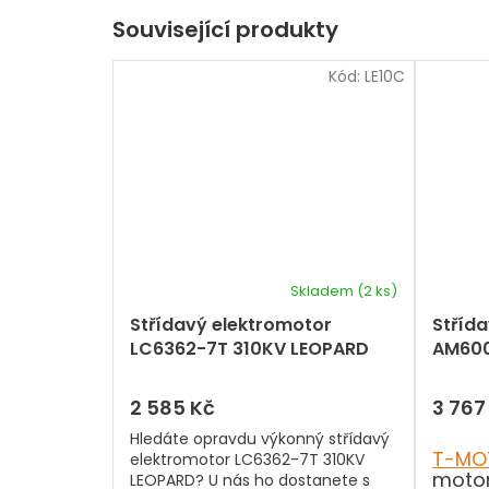
Související produkty
Kód:
LE10C
Skladem
(2 ks)
Střídavý elektromotor
Stříd
LC6362-7T 310KV LEOPARD
AM600
2 585 Kč
3 767
Hledáte opravdu výkonný střídavý
T-MO
elektromotor LC6362-7T 310KV
motor
LEOPARD? U nás ho dostanete s