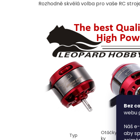
Rozhodně skvělá volba pro vaše RC stroje
Bez co
webu
Náš e-
Otáčky
Počet
aby sp
Typ
kv
článků