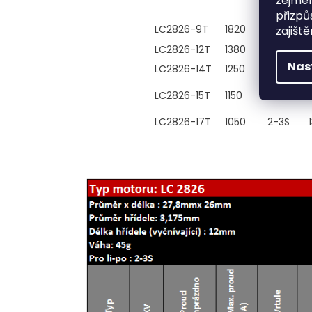
zejmén
přizpů
LC2826-9T
1820
2-3S
zajišt
LC2826-12T
1380
2-3S
Nas
LC2826-14T
1250
2-3S
LC2826-15T
1150
2-3S
LC2826-17T
1050
2-3S