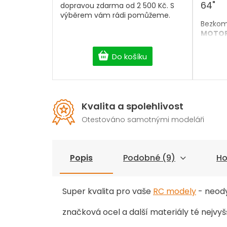
64"
dopravou zdarma od 2 500 Kč. S
výběrem vám rádi pomůžeme.
Bezkom
MOTOR
akroba
60–64"
Do košíku
kg. Dík
dutou h
chlaze
nabízí 
dlouhou
Kvalita a spolehlivost
poměre
Otestováno samotnými modeláři
zajišťu
lepší c
plyn.
A
pro pil
Popis
Podobné (9)
Ho
výkon,
maximá
létání.
Super kvalita pro vaše
RC modely
- neod
značková ocel a další materiály té nejvyšš