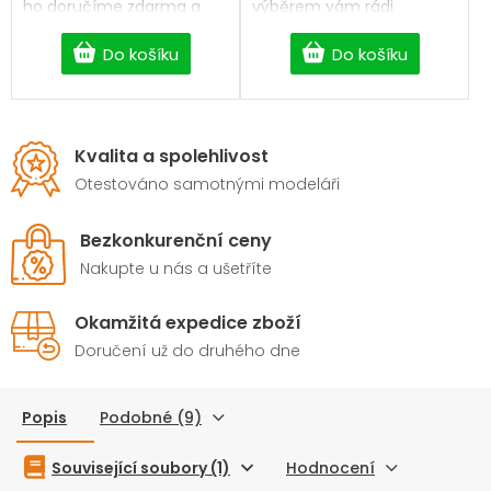
ho doručíme zdarma a
výběrem vám rádi
bez čekání.
pomůžeme. Rozměr
28x20mm.
Do košíku
Do košíku
Kvalita a spolehlivost
Otestováno samotnými modeláři
Bezkonkurenční ceny
Nakupte u nás a ušetříte
Okamžitá expedice zboží
Doručení už do druhého dne
Popis
Podobné (9)
Související soubory (1)
Hodnocení