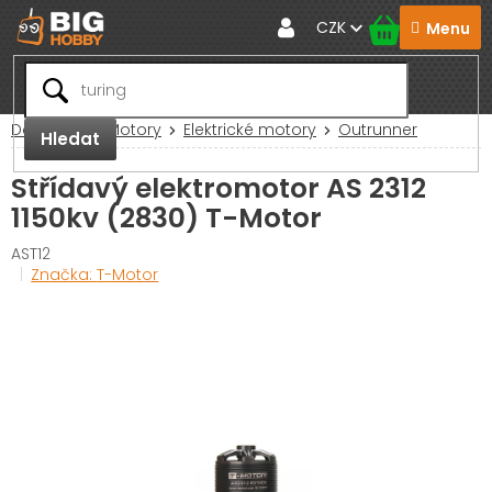
Přejít
CZK
na
obsah
Domů
RC Motory
Elektrické motory
Outrunner
Hledat
Střídavý elektromotor AS 2312
1150kv (2830) T-Motor
AST12
Značka:
T-Motor