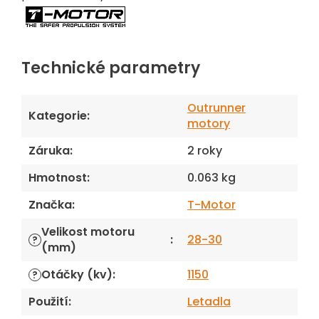
Technické parametry
Outrunner
Kategorie
:
motory
Záruka
:
2 roky
Hmotnost
:
0.063 kg
Značka
:
T-Motor
Velikost motoru
:
28-30
?
(mm)
Otáčky (kv)
:
1150
?
Použití
:
Letadla