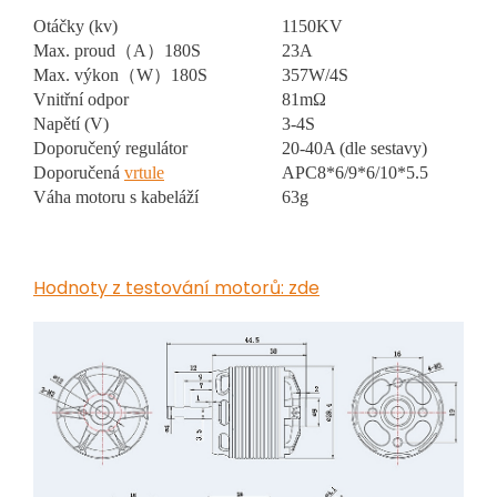
Otáčky (kv)
1150KV
Max. proud（A）180S
23A
Max. výkon（W）180S
357W/4S
Vnitřní odpor
81mΩ
Napětí (V)
3-4S
Doporučený regulátor
20-40A (dle sestavy)
Doporučená
vrtule
APC8*6/9*6/10*5.5
Váha motoru s kabeláží
63g
Hodnoty z testování motorů: zde