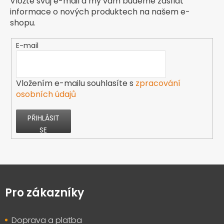
Vložte svůj e-mail a my vám budeme zasílat
informace o nových produktech na našem e-
shopu.
E-mail
Vložením e-mailu souhlasíte s
zpracování
osobních údajů
PŘIHLÁSIT
SE
Z
á
p
Pro zákazníky
a
t
Doprava a platba