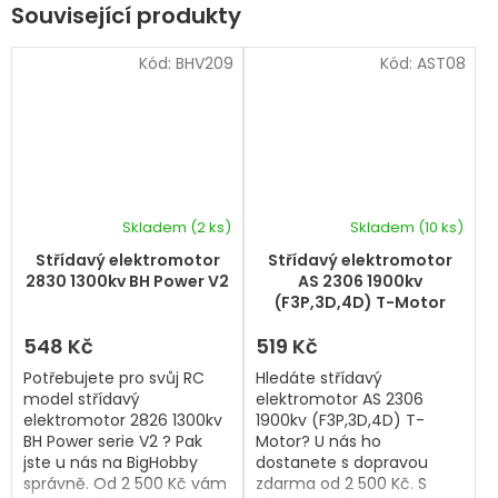
Související produkty
Kód:
BHV209
Kód:
AST08
Skladem
(2 ks)
Skladem
(10 ks)
Střídavý elektromotor
Střídavý elektromotor
2830 1300kv BH Power V2
AS 2306 1900kv
(F3P,3D,4D) T-Motor
548 Kč
519 Kč
Potřebujete pro svůj RC
Hledáte střídavý
model střídavý
elektromotor AS 2306
elektromotor 2826 1300kv
1900kv (F3P,3D,4D) T-
BH Power serie V2 ? Pak
Motor? U nás ho
jste u nás na BigHobby
dostanete s dopravou
správně. Od 2 500 Kč vám
zdarma od 2 500 Kč. S