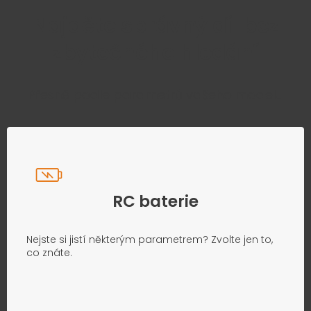
Najděte správný díl bez
zbytečného hledání
Přesně podle parametrů vašeho modelu
RC baterie
Nejste si jistí některým parametrem? Zvolte jen to,
co znáte.