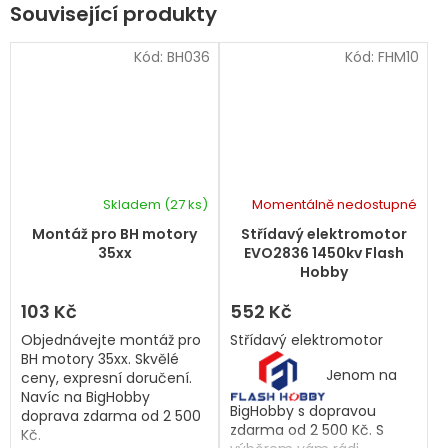
Související produkty
Kód:
BH036
Kód:
FHM10
Skladem
(27 ks)
Momentálně nedostupné
Průměrné
hodnocení
Montáž pro BH motory
Střídavý elektromotor
produktu
35xx
EVO2836 1450kv Flash
je
Hobby
5,0
z
103 Kč
552 Kč
5
Objednávejte montáž pro
Střídavý elektromotor
hvězdiček.
BH motory 35xx. Skvělé
Jenom na
ceny, expresní doručení.
Navíc na BigHobby
BigHobby s dopravou
doprava zdarma od 2 500
zdarma od 2 500 Kč. S
Kč.