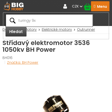
Přejít
CZK
na
obsah
Domů
RC Motory
Elektrické motory
Outrunner
Hledat
Střídavý elektromotor 3536
1050kv BH Power
BH016
Značka:
BH Power