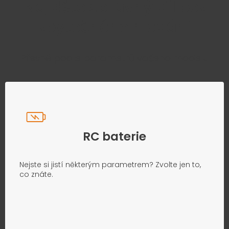
Najděte správný díl bez
zbytečného hledání
Přesně podle parametrů vašeho modelu
RC baterie
Nejste si jistí některým parametrem? Zvolte jen to,
co znáte.