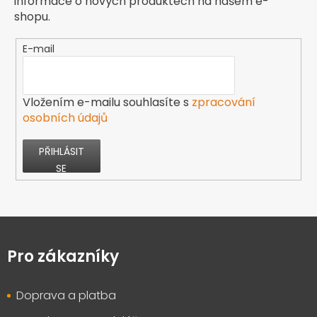
informace o nových produktech na našem e-
shopu.
E-mail
Vložením e-mailu souhlasíte s
zpracování
osobních údajů
PŘIHLÁSIT
SE
Z
á
p
Pro zákazníky
a
t
Doprava a platba
í