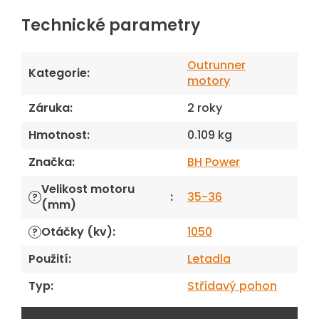
Technické parametry
Outrunner
Kategorie
:
motory
Záruka
:
2 roky
Hmotnost
:
0.109 kg
Značka
:
BH Power
Velikost motoru
:
35-36
?
(mm)
Otáčky (kv)
:
1050
?
Použití
:
Letadla
Typ
:
Střídavý pohon