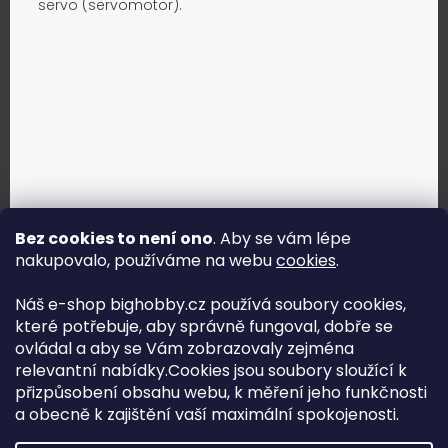
servo (servomotor).
Bez cookies to není ono
. Aby se vám lépe
nakupovalo, používáme na webu
cookies
.
Jak vybrat správné servo?
Náš e-shop bighobby.cz používá soubory cookies,
které potřebuje, aby správně fungoval, dobře se
Najít správné servo
ovládal a aby se Vám zobrazovaly zejména
relevantní nabídky.Cookies jsou soubory sloužící k
přizpůsobení obsahu webu, k měření jeho funkčnosti
a obecně k zajištění vaší maximální spokojenosti.