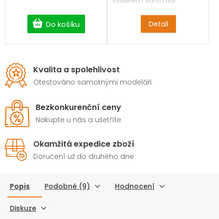
výběrem vám rádi
pomůžeme.
Do košíku
Detail
Kvalita a spolehlivost
Otestováno samotnými modeláři
Bezkonkurenční ceny
Nakupte u nás a ušetříte
Okamžitá expedice zboží
Doručení už do druhého dne
Popis
Podobné (9)
Hodnocení
Diskuze