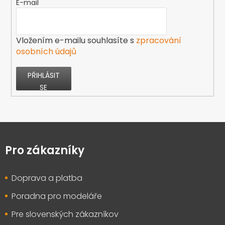
E-mail
Vložením e-mailu souhlasíte s
zpracování
osobních údajů
PŘIHLÁSIT
SE
Z
á
p
Pro zákazníky
a
t
Doprava a platba
í
Poradna pro modeláře
Pre slovenských zákazníkov