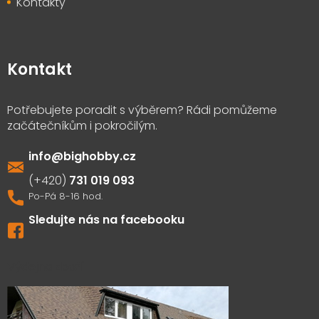
Kontakty
Kontakt
info
@
bighobby.cz
731 019 093
Sledujte nás na facebooku
Výdejna zboží