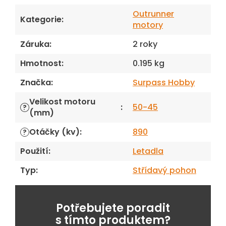
Outrunner
Kategorie
:
motory
Záruka
:
2 roky
Hmotnost
:
0.195 kg
Značka
:
Surpass Hobby
Velikost motoru
:
50-45
?
(mm)
Otáčky (kv)
:
890
?
Použití
:
Letadla
Typ
:
Střídavý pohon
Potřebujete poradit
s tímto produktem?