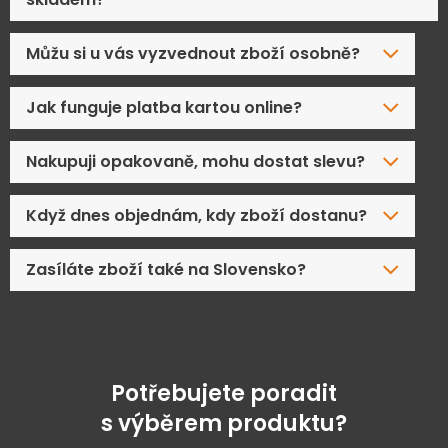
Můžu si u vás vyzvednout zboží osobně?
Jak funguje platba kartou online?
Nakupuji opakovaně, mohu dostat slevu?
Když dnes objednám, kdy zboží dostanu?
Zasíláte zboží také na Slovensko?
Potřebujete poradit
s výběrem produktu?