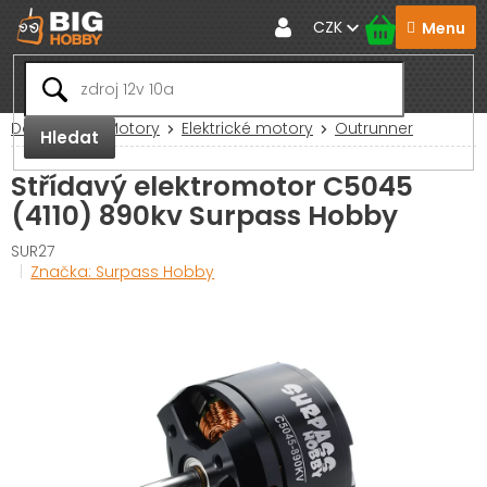
Přejít
CZK
na
obsah
Domů
RC Motory
Elektrické motory
Outrunner
Hledat
Střídavý elektromotor C5045
(4110) 890kv Surpass Hobby
SUR27
Značka:
Surpass Hobby