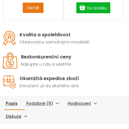
AM670 je špičkový
střídavý motor navržený
Detail
Do košíku
pro 67" akrobatická
letadla
a náročné 3D
létání. Díky
optimalizované konstrukci
s otevřeným chlazením,
Kvalita a spolehlivost
nízké hmotnosti a
Otestováno samotnými modeláři
vysokému krouticímu
momentu poskytuje
okamžitou odezvu na plyn,
Bezkonkurenční ceny
stabilní výkon i při
Nakupte u nás a ušetříte
dlouhodobém zatížení a
vynikající účinnost. V
kombinaci s uhlíkovou
Okamžitá expedice zboží
vrtulí 18" dosahuje
Doručení už do druhého dne
extrémního tahu a
precizního ovládání
modelu.
Popis
Podobné (9)
Hodnocení
Diskuze