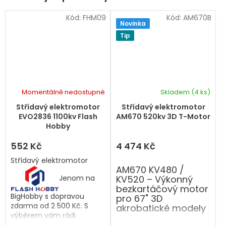
Kód:
FHM09
Kód:
AM670B
Novinka
Tip
Momentálně nedostupné
Skladem
(4 ks)
Střídavý elektromotor
Střídavý elektromotor
EVO2836 1100kv Flash
AM670 520kv 3D T-Motor
Hobby
552 Kč
4 474 Kč
Střídavý elektromotor
AM670 KV480 /
Jenom na
KV520 – Výkonný
bezkartáčový motor
BigHobby s dopravou
pro 67" 3D
zdarma od 2 500 Kč. S
akrobatické modely
výběrem vám rádi
pomůžeme.