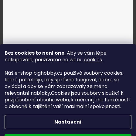
Bez cookies to není ono
. Aby se vám lépe
nakupovalo, používáme na webu
cookies
.
Jak vybrat správné servo?
Náš e-shop bighobby.cz používá soubory cookies,
které potřebuje, aby správně fungoval, dobře se
Najít správné servo
ovládal a aby se Vám zobrazovaly zejména
relevantní nabídky.Cookies jsou soubory sloužící k
přizpůsobení obsahu webu, k měření jeho funkčnosti
a obecně k zajištění vaší maximální spokojenosti.
Copyright (c) 2016 -2026 Big hobby.cz - všechna práva
Nastavení
vyhrazena