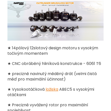
★ 14pólový 12slotový design motoru s vysokým
točivým momentem
★ CNC obráběný hliníková konstrukce - 6061 T6
★ precizně navinutý měděný drát (velmi čistá
měď pro maximální účinnost)
★ Vysokootáčková
ložiska
ABEC5 s vysokými
otáčkami
★ Precizně vyvážený rotor pro maximální
spolehlivost