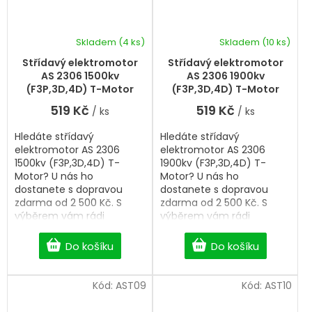
Skladem
(4 ks)
Skladem
(10 ks)
Průměrné
hodnocení
Střídavý elektromotor
Střídavý elektromotor
produktu
AS 2306 1500kv
AS 2306 1900kv
je
(F3P,3D,4D) T-Motor
(F3P,3D,4D) T-Motor
5,0
519 Kč
519 Kč
/ ks
/ ks
z
5
Hledáte střídavý
Hledáte střídavý
hvězdiček.
elektromotor AS 2306
elektromotor AS 2306
1500kv (F3P,3D,4D) T-
1900kv (F3P,3D,4D) T-
Motor? U nás ho
Motor? U nás ho
dostanete s dopravou
dostanete s dopravou
zdarma od 2 500 Kč. S
zdarma od 2 500 Kč. S
výběrem vám rádi
výběrem vám rádi
pomůžeme. Rozměr
pomůžeme. Rozměr
28x20mm.
28x20mm.
Do košíku
Do košíku
Kód:
AST09
Kód:
AST10