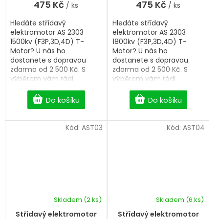
475 Kč
475 Kč
/ ks
/ ks
Hledáte střídavý
Hledáte střídavý
elektromotor AS 2303
elektromotor AS 2303
1500kv (F3P,3D,4D) T-
1800kv (F3P,3D,4D) T-
Motor? U nás ho
Motor? U nás ho
dostanete s dopravou
dostanete s dopravou
zdarma od 2 500 Kč. S
zdarma od 2 500 Kč. S
výběrem vám rádi
výběrem vám rádi
pomůžeme. Rozměr
pomůžeme. Rozměr
28x17mm.
28x17mm.
Do košíku
Do košíku
Kód:
AST03
Kód:
AST04
Skladem
(2 ks)
Skladem
(6 ks)
Střídavý elektromotor
Střídavý elektromotor