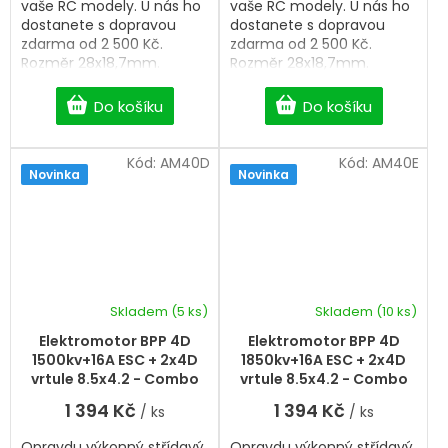
vaše RC modely. U nás ho
vaše RC modely. U nás ho
dostanete s dopravou
dostanete s dopravou
zdarma od 2 500 Kč.
zdarma od 2 500 Kč.
Rozměr 28x18,7mm.
Rozměr 28x18,7mm.
Do košíku
Do košíku
Kód:
AM40D
Kód:
AM40E
Novinka
Novinka
Skladem
(5 ks)
Skladem
(10 ks)
Elektromotor BPP 4D
Elektromotor BPP 4D
1500kv+16A ESC + 2x4D
1850kv+16A ESC + 2x4D
vrtule 8.5x4.2 - Combo
vrtule 8.5x4.2 - Combo
T-Motor
T-Motor
1 394 Kč
1 394 Kč
/ ks
/ ks
Opravdu výkonný střídavý
Opravdu výkonný střídavý