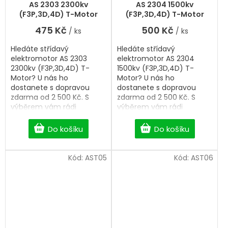
AS 2303 2300kv
AS 2304 1500kv
(F3P,3D,4D) T-Motor
(F3P,3D,4D) T-Motor
475 Kč
500 Kč
/ ks
/ ks
Hledáte střídavý
Hledáte střídavý
elektromotor AS 2303
elektromotor AS 2304
2300kv (F3P,3D,4D) T-
1500kv (F3P,3D,4D) T-
Motor? U nás ho
Motor? U nás ho
dostanete s dopravou
dostanete s dopravou
zdarma od 2 500 Kč. S
zdarma od 2 500 Kč. S
výběrem vám rádi
výběrem vám rádi
pomůžeme. Rozměr
pomůžeme. Rozměr
28x17mm.
28x18mm.
Do košíku
Do košíku
Kód:
AST05
Kód:
AST06