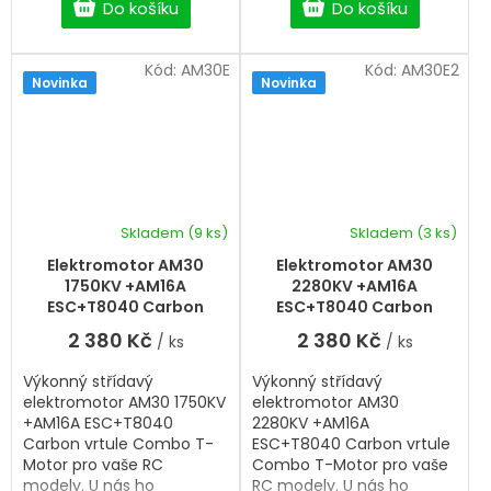
Do košíku
Do košíku
Kód:
AM30E
Kód:
AM30E2
Novinka
Novinka
Skladem
(9 ks)
Skladem
(3 ks)
Elektromotor AM30
Elektromotor AM30
1750KV +AM16A
2280KV +AM16A
ESC+T8040 Carbon
ESC+T8040 Carbon
vrtule Combo T-Motor
vrtule Combo T-Motor
2 380 Kč
2 380 Kč
/ ks
/ ks
Výkonný střídavý
Výkonný střídavý
elektromotor AM30 1750KV
elektromotor AM30
+AM16A ESC+T8040
2280KV +AM16A
Carbon vrtule Combo T-
ESC+T8040 Carbon vrtule
Motor pro vaše RC
Combo T-Motor pro vaše
modely. U nás ho
RC modely. U nás ho