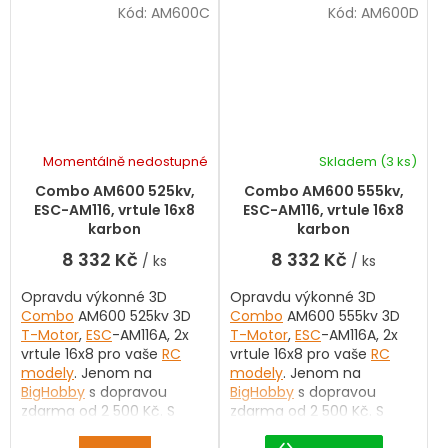
konstrukci s dutou hřídelí,
konstrukci s dutou hřídelí,
Kód:
AM600C
Kód:
AM600D
optimalizovanému
optimalizovanému
chlazení a robustnímu
chlazení a robustnímu
provedení nabízí vysoký
provedení nabízí vysoký
výkon, spolehlivost a
výkon, spolehlivost a
dlouhou životnost.
dlouhou životnost.
Konstrukce s poměrem
Konstrukce s poměrem
průměru k výšce 3:1
průměru k výšce 3:1
zajišťuje vyšší krouticí
zajišťuje vyšší krouticí
Momentálně nedostupné
Skladem
(3 ks)
moment, lepší chlazení a
moment, lepší chlazení a
Combo AM600 525kv,
Combo AM600 555kv,
rychlou odezvu na
rychlou odezvu na
ESC-AM116, vrtule 16x8
ESC-AM116, vrtule 16x8
plyn.
AM600 je skvělou
plyn.
AM600 je skvělou
karbon
karbon
volbou pro piloty, kteří
volbou pro piloty, kteří
požadují vysoký výkon,
požadují vysoký výkon,
8 332 Kč
8 332 Kč
/ ks
/ ks
nízkou hmotnost a
nízkou hmotnost a
maximální spolehlivost
maximální spolehlivost
Opravdu výkonné 3D
Opravdu výkonné 3D
při 3D létání.
při 3D létání.
Combo
AM600 525kv 3D
Combo
AM600 555kv 3D
T-Motor
,
ESC
-AM116A, 2x
T-Motor
,
ESC
-AM116A, 2x
vrtule 16x8 pro vaše
RC
vrtule 16x8 pro vaše
RC
modely
. Jenom na
modely
. Jenom na
BigHobby
s dopravou
BigHobby
s dopravou
zdarma od 2 500 Kč. S
zdarma od 2 500 Kč. S
výběrem vám rádi
výběrem vám rádi