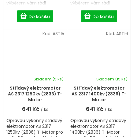
výběrem vám rádi
výběrem vám rádi
pomůžeme.
pomůžeme.
Do košíku
Do košíku
Kód:
AST15
Kód:
AST16
Skladem
(5 ks)
Skladem
(15 ks)
Střídavý elektromotor
Střídavý elektromotor
AS 2317 1250kv (2836) T-
AS 2317 1400kv (2836) T-
Motor
Motor
641 Kč
641 Kč
/ ks
/ ks
Opravdu výkonný střídavý
Opravdu výkonný střídavý
elektromotor AS 2317
elektromotor AS 2317
1250kv (2836) T-Motor pro
1400kv (2836) T-Motor