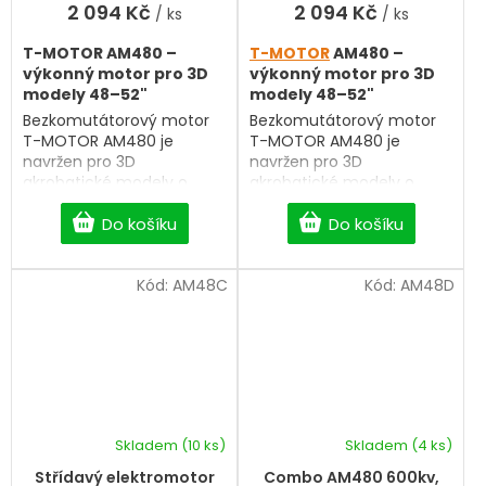
2 094 Kč
2 094 Kč
/ ks
/ ks
T-MOTOR AM480 –
T-MOTOR
AM480 –
výkonný motor pro 3D
výkonný motor pro 3D
modely 48–52"
modely 48–52"
Bezkomutátorový motor
Bezkomutátorový motor
T-MOTOR AM480 je
T-MOTOR AM480 je
navržen pro 3D
navržen pro 3D
akrobatické modely o
akrobatické modely o
rozpětí 48–52". Díky
rozpětí 48–52". Díky
odlehčené konstrukci s
Do košíku
odlehčené konstrukci s
Do košíku
dutou hřídelí a
dutou hřídelí a
optimalizovanému
optimalizovanému
chlazení nabízí vysoký
Kód:
AM48C
chlazení nabízí vysoký
Kód:
AM48D
výkon, nízkou hmotnost a
výkon, nízkou hmotnost a
dlouhou životnost. Poměr
dlouhou životnost. Poměr
průměru k výšce 3:1
průměru k výšce 3:1
zajišťuje vyšší krouticí
zajišťuje vyšší krouticí
moment, rychlou odezvu
moment, rychlou odezvu
a efektivní chlazení.
a efektivní chlazení.
Nastavitelný unašeč vrtule
Nastavitelný unašeč
vrtule
Skladem
(10 ks)
Skladem
(4 ks)
a atraktivní dvoubarevné
a atraktivní dvoubarevné
Průměrné
provedení podtrhují jeho
provedení podtrhují jeho
hodnocení
Střídavý elektromotor
Combo AM480 600kv,