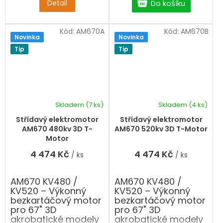
pomůžeme.
pomůžeme.
Detail
Do košíku
Kód:
AM670A
Kód:
AM670B
Novinka
Novinka
Tip
Tip
Skladem
(7 ks)
Skladem
(4 ks)
Střídavý elektromotor
Střídavý elektromotor
AM670 480kv 3D T-
AM670 520kv 3D T-Motor
Motor
4 474 Kč
4 474 Kč
/ ks
/ ks
AM670 KV480 /
AM670 KV480 /
KV520 – Výkonný
KV520 – Výkonný
bezkartáčový motor
bezkartáčový motor
pro 67" 3D
pro 67" 3D
akrobatické modely
akrobatické modely