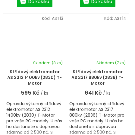
Do košíku
Do košíku
Kód:
AST13
Kód:
AST14
Skladem
(8 ks)
Skladem
(7 ks)
Střídavý elektromotor
Střídavý elektromotor
AS 2312 1400kv (2830) T-
AS 2317 880kv (2836) T-
Motor
Motor
595 Kč
641 Kč
/ ks
/ ks
Opravdu výkonný střídavý
Opravdu výkonný střídavý
elektromotor AS 2312
elektromotor AS 2317
1400kv (2830) T-Motor
880kv (2836) T-Motor pro
pro vaše RC modely. U nás
vaše RC modely. U nás ho
ho dostanete s dopravou
dostanete s dopravou
zdarma od 2 500 Kč. S
zdarma od 2 500 Kč. S