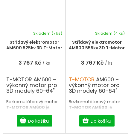
AM5K.
Skladem
(7 ks)
Skladem
(4 ks)
Střídavý elektromotor
Střídavý elektromotor
AM600 525kv 3D T-Motor
AM600 555kv 3D T-Motor
3 767 Kč
3 767 Kč
/ ks
/ ks
T-MOTOR AM600 –
T-MOTOR
AM600 –
výkonný motor pro
výkonný motor pro
3D modely 60–64"
3D modely 60–64"
Bezkomutátorový motor
Bezkomutátorový motor
T-MOTOR AM600
je
T-MOTOR AM600
je
určen pro 3D akrobatické
určen pro 3D akrobatické
modely s rozpětím 60–64"
modely s rozpětím 60–64"
Do košíku
Do košíku
a letovou hmotností 3–4
a letovou hmotností 3–4
kg. Díky odlehčené
kg. Díky odlehčené