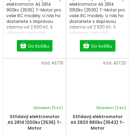
elektromotor AS 2814
elektromotor AS 2814
900kv (3536) T-Motor pro
1050kv (3536) T-Motor pro
vaše RC modely. U nás ho
vaše RC modely. U nás ho
dostanete s dopravou
dostanete s dopravou
zdarma od 2 500 Kč. S
zdarma od 2 500 Kč. S
výběrem vám rádi
výběrem vám rádi
pomůžeme.
pomůžeme.
Do košíku
Do košíku
Kód:
AST19
Kód:
AST20
Skladem
(5 ks)
Skladem
(3 ks)
Střídavý elektromotor
Střídavý elektromotor
AS 2814 1200kv (3536) T-
AS 2820 880kv (3542) T-
Motor
Motor