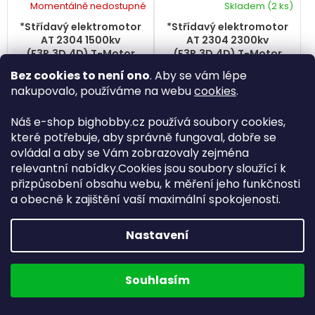
Momentálně nedostupné
Skladem
(2 ks)
*Střídavý elektromotor
*Střídavý elektromotor
AT 2304 1500kv
AT 2304 2300kv
(F3P,3D,4D) T-Motor
(F3P,3D,4D) T-Motor
898 Kč
898 Kč
Bez cookies to není ono
. Aby se vám lépe
/ ks
/ ks
nakupovalo, používáme na webu
cookies
.
Opravdu výkonný střídavý
Opravdu výkonný střídavý
elektromotor AT 2304
elektromotor AT 2304
Náš e-shop bighobby.cz používá soubory cookies,
1500kv (F3P,3D,4D) T-
2300kv (F3P,3D,4D) T-
které potřebuje, aby správně fungoval, dobře se
Motor pro vaše RC
Motor pro vaše RC
ovládal a aby se Vám zobrazovaly zejména
modely. U nás ho
modely. U nás ho
relevantní nabídky.Cookies jsou soubory sloužící k
dostanete s dopravou
dostanete s dopravou
zdarma od 2 500 Kč.
zdarma od 2 500 Kč.
přizpůsobení obsahu webu, k měření jeho funkčnosti
Rozměr 28x17,3mm.
Rozměr 28x17,3mm.
a obecně k zajištění vaší maximální spokojenosti.
Detail
Do košíku
Nastavení
Kód:
ATT07
Kód:
ATT08
Souhlasím