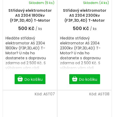
Skladem
(5 ks)
Skladem
(4 ks)
Střídavý elektromotor
Střídavý elektromotor
AS 2304 1800kv
AS 2304 2300kv
(F3P,3D,4D) T-Motor
(F3P,3D,4D) T-Motor
500 Kč
500 Kč
/ ks
/ ks
Hledáte střídavý
Hledáte střídavý
elektromotor AS 2304
elektromotor AS 2304
1800kv (F3P,3D,4D) T-
2300kv (F3P,3D,4D) T-
Motor? U nás ho
Motor? U nás ho
dostanete s dopravou
dostanete s dopravou
zdarma od 2 500 Kč. S
zdarma od 2 500 Kč. S
výběrem vám rádi
výběrem vám rádi
pomůžeme. Rozměr
pomůžeme. Rozměr
28x18mm.
28x18mm.
Do košíku
Do košíku
Kód:
AST07
Kód:
AST08