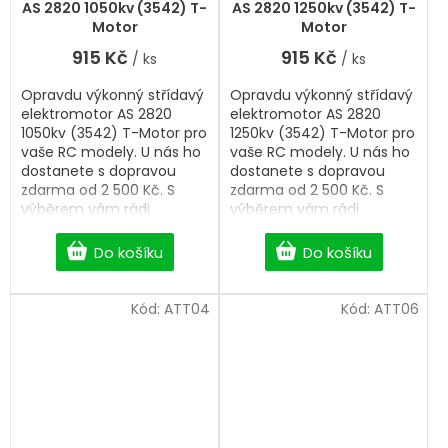
AS 2820 1050kv (3542) T-
AS 2820 1250kv (3542) T-
Motor
Motor
915 Kč
915 Kč
/ ks
/ ks
Opravdu výkonný střídavý
Opravdu výkonný střídavý
elektromotor AS 2820
elektromotor AS 2820
1050kv (3542) T-Motor pro
1250kv (3542) T-Motor pro
vaše RC modely. U nás ho
vaše RC modely. U nás ho
dostanete s dopravou
dostanete s dopravou
zdarma od 2 500 Kč. S
zdarma od 2 500 Kč. S
výběrem vám rádi
výběrem vám rádi
pomůžeme.
pomůžeme.
Do košíku
Do košíku
Kód:
ATT04
Kód:
ATT06