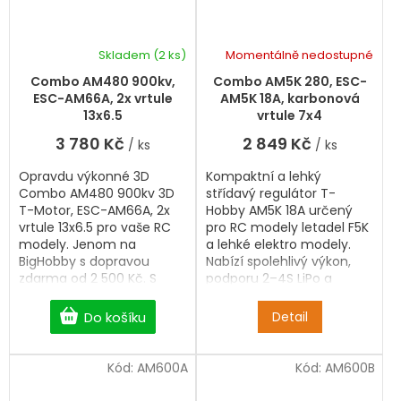
Skladem
(2 ks)
Momentálně nedostupné
Combo AM480 900kv,
Combo AM5K 280, ESC-
ESC-AM66A, 2x vrtule
AM5K 18A, karbonová
13x6.5
vrtule 7x4
3 780 Kč
2 849 Kč
/ ks
/ ks
Opravdu výkonné 3D
Kompaktní a lehký
Combo AM480 900kv 3D
střídavý regulátor T-
T-Motor, ESC-AM66A, 2x
Hobby AM5K 18A určený
vrtule 13x6.5 pro vaše RC
pro RC modely letadel F5K
modely. Jenom na
a lehké elektro modely.
BigHobby s dopravou
Nabízí spolehlivý výkon,
zdarma od 2 500 Kč. S
podporu 2–4S LiPo a
výběrem vám rádi
integrovaný BEC 5,5V / 3A.
pomůžeme.
Díky firmware BlHeli_S
Do košíku
Detail
umožňuje plynulý chod
motoru a možnost
programování přes USB
Kód:
AM600A
Kód:
AM600B
adaptér. Ideální v
kombinaci s motory řady