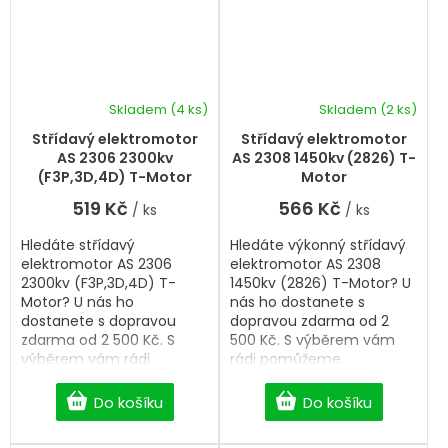
Skladem
(4 ks)
Skladem
(2 ks)
Střídavý elektromotor
Střídavý elektromotor
AS 2306 2300kv
AS 2308 1450kv (2826) T-
(F3P,3D,4D) T-Motor
Motor
519 Kč
566 Kč
/ ks
/ ks
Hledáte střídavý
Hledáte výkonný střídavý
elektromotor AS 2306
elektromotor AS 2308
2300kv (F3P,3D,4D) T-
1450kv (2826) T-Motor? U
Motor? U nás ho
nás ho dostanete s
dostanete s dopravou
dopravou zdarma od 2
zdarma od 2 500 Kč. S
500 Kč. S výběrem vám
výběrem vám rádi
rádi pomůžeme.
pomůžeme. Rozměr
28x20mm.
Do košíku
Do košíku