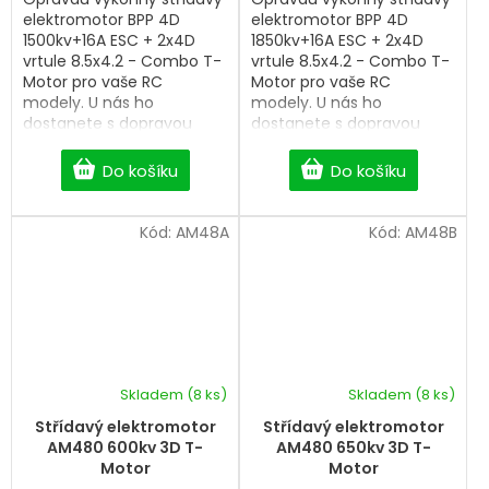
elektromotor BPP 4D
elektromotor BPP 4D
1500kv+16A ESC + 2x4D
1850kv+16A ESC + 2x4D
vrtule 8.5x4.2 - Combo T-
vrtule 8.5x4.2 - Combo T-
Motor pro vaše RC
Motor pro vaše RC
modely. U nás ho
modely. U nás ho
dostanete s dopravou
dostanete s dopravou
zdarma od 2 500 Kč.
zdarma od 2 500 Kč.
Do košíku
Do košíku
Kód:
AM48A
Kód:
AM48B
Skladem
(8 ks)
Skladem
(8 ks)
Střídavý elektromotor
Střídavý elektromotor
AM480 600kv 3D T-
AM480 650kv 3D T-
Motor
Motor