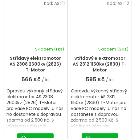
Kód:
AST11
Kód:
AST12
Skladem
(1 ks)
Skladem
(3 ks)
Střídavý elektromotor
Střídavý elektromotor
AS 2308 2600kv (2826)
AS 2312 1150kv (2830) T-
T-Motor
Motor
566 Kč
595 Kč
/ ks
/ ks
Opravdu výkonný střídavý
Opravdu výkonný střídavý
elektromotor AS 2308
elektromotor AS 2312
2600kv (2826) T-Motor
1150kv (2830) T-Motor pro
pro vaše RC modely. U nás
vaše RC modely. U nás ho
ho dostanete s dopravou
dostanete s dopravou
zdarma od 2 500 Kč. S
zdarma od 2 500 Kč. S
výběrem vám rádi
výběrem vám rádi
pomůžeme.
pomůžeme.