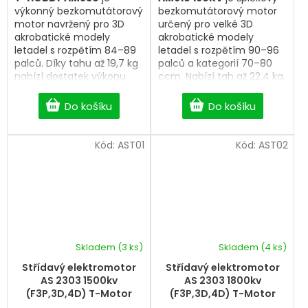
výkonný bezkomutátorový
bezkomutátorový motor
motor navržený pro 3D
určený pro velké 3D
akrobatické modely
akrobatické modely
letadel s rozpětím 84–89
letadel s rozpětím 90–96
palců. Díky tahu až 19,7 kg
palců a kategorií 70–80
nabízí dostatek výkonu
ccm. Nabízí tah až 22,4 kg,
pro náročné 3D manévry,
okamžitou odezvu na plyn
přesné řízení a spolehlivý
a mimořádně plynulý
Do košíku
Do košíku
provoz. Kvalitní konstrukce
chod, díky čemuž
zajišťuje vysokou účinnost,
poskytuje maximální
nízkou hmotnost a
kontrolu při náročných 3D
Kód:
AST01
Kód:
AST02
dlouhou životnost i při
manévrech. Díky
intenzivním zatížení.
kompatibilitě s běžnými
montážními rozměry
benzínových motorů je
ideální volbou pro nové
stavby i přestavby na
moderní elektrický pohon.
Skladem
(3 ks)
Skladem
(4 ks)
Střídavý elektromotor
Střídavý elektromotor
AS 2303 1500kv
AS 2303 1800kv
(F3P,3D,4D) T-Motor
(F3P,3D,4D) T-Motor