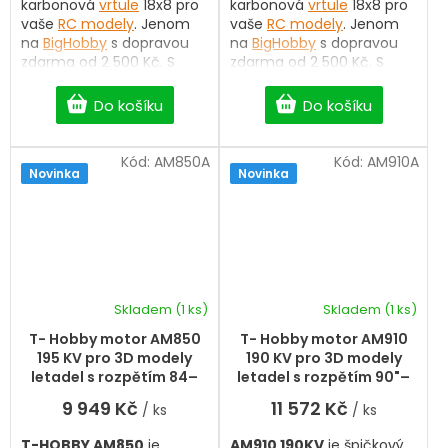
karbonová
vrtule
18x8 pro
karbonová
vrtule
18x8 pro
vaše
RC modely
. Jenom
vaše
RC modely
. Jenom
na
BigHobby
s dopravou
na
BigHobby
s dopravou
zdarma od 2 500 Kč. S
zdarma od 2 500 Kč. S
výběrem vám rádi
výběrem vám rádi
pomůžeme.
pomůžeme.
Do košíku
Do košíku
Kód:
AM850A
Kód:
AM910A
Novinka
Novinka
Skladem
(1 ks)
Skladem
(1 ks)
T- Hobby motor AM850
T- Hobby motor AM910
195 KV pro 3D modely
190 KV pro 3D modely
letadel s rozpětím 84–
letadel s rozpětím 90"–
89″
96″
9 949 Kč
11 572 Kč
/ ks
/ ks
T-HOBBY AM850
je
AM910 190KV
je špičkový