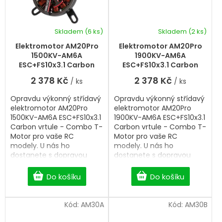
Skladem
(6 ks)
Skladem
(2 ks)
Elektromotor AM20Pro
Elektromotor AM20Pro
1500KV-AM6A
1900KV-AM6A
ESC+FS10x3.1 Carbon
ESC+FS10x3.1 Carbon
vrtule Combo T-Motor
vrtule Combo T-Motor
2 378 Kč
2 378 Kč
/ ks
/ ks
Opravdu výkonný střídavý
Opravdu výkonný střídavý
elektromotor AM20Pro
elektromotor AM20Pro
1500KV-AM6A ESC+FS10x3.1
1900KV-AM6A ESC+FS10x3.1
Carbon vrtule - Combo T-
Carbon vrtule - Combo T-
Motor pro vaše RC
Motor pro vaše RC
modely. U nás ho
modely. U nás ho
dostanete s dopravou
dostanete s dopravou
zdarma od 2 500 Kč.
zdarma od 2 500 Kč.
Do košíku
Do košíku
Kód:
AM30A
Kód:
AM30B