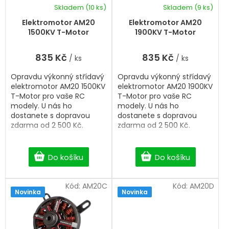
k
d
Skladem
(10 ks)
Skladem
(9 ks)
t
u
ů
k
Elektromotor AM20
Elektromotor AM20
t
1500KV T-Motor
1900KV T-Motor
ů
835 Kč
835 Kč
/ ks
/ ks
Opravdu výkonný střídavý
Opravdu výkonný střídavý
elektromotor AM20 1500KV
elektromotor AM20 1900KV
T-Motor pro vaše RC
T-Motor pro vaše RC
modely. U nás ho
modely. U nás ho
dostanete s dopravou
dostanete s dopravou
zdarma od 2 500 Kč.
zdarma od 2 500 Kč.
Do košíku
Do košíku
Kód:
AM20C
Kód:
AM20D
Novinka
Novinka