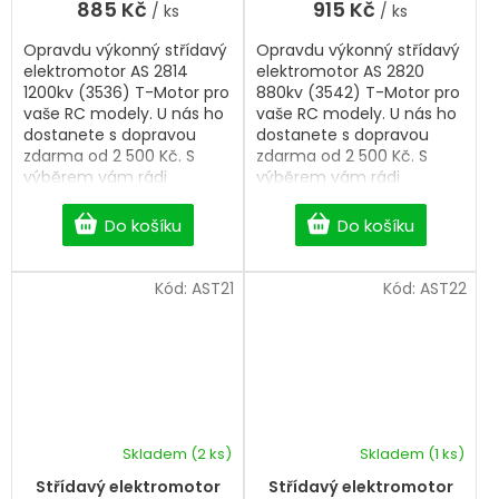
885 Kč
915 Kč
/ ks
/ ks
Opravdu výkonný střídavý
Opravdu výkonný střídavý
elektromotor AS 2814
elektromotor AS 2820
1200kv (3536) T-Motor pro
880kv (3542) T-Motor pro
vaše RC modely. U nás ho
vaše RC modely. U nás ho
dostanete s dopravou
dostanete s dopravou
zdarma od 2 500 Kč. S
zdarma od 2 500 Kč. S
výběrem vám rádi
výběrem vám rádi
pomůžeme.
pomůžeme.
Do košíku
Do košíku
Kód:
AST21
Kód:
AST22
Skladem
(2 ks)
Skladem
(1 ks)
Střídavý elektromotor
Střídavý elektromotor