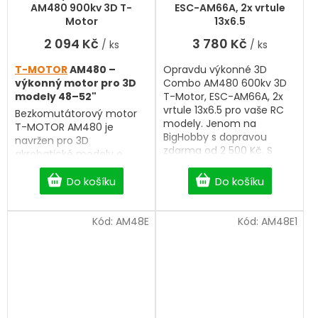
prémiové zpracování.
prémiové zpracování.
produktu
AM480 900kv 3D T-
ESC-AM66A, 2x vrtule
je
Motor
13x6.5
5,0
2 094 Kč
3 780 Kč
/ ks
/ ks
z
5
T-MOTOR
AM480 –
Opravdu výkonné 3D
hvězdiček.
výkonný motor pro 3D
Combo AM480 600kv 3D
modely 48–52"
T-Motor, ESC-AM66A, 2x
vrtule 13x6.5 pro vaše RC
Bezkomutátorový motor
modely. Jenom na
T-MOTOR AM480 je
BigHobby s dopravou
navržen pro 3D
zdarma od 2 500 Kč. S
akrobatické modely o
výběrem vám rádi
rozpětí 48–52". Díky
pomůžeme.
odlehčené konstrukci s
Do košíku
Do košíku
dutou hřídelí a
optimalizovanému
chlazení nabízí vysoký
Kód:
AM48E
Kód:
AM48E1
výkon, nízkou hmotnost a
dlouhou životnost. Poměr
průměru k výšce 3:1
zajišťuje vyšší krouticí
moment, rychlou odezvu
a efektivní chlazení.
Nastavitelný unašeč
vrtule