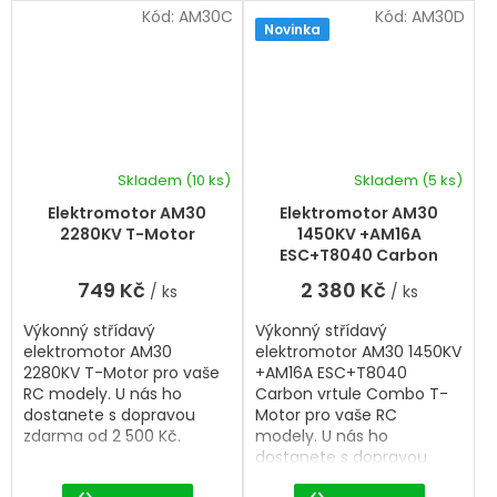
Kód:
AM30C
Kód:
AM30D
Novinka
Skladem
(10 ks)
Skladem
(5 ks)
Elektromotor AM30
Elektromotor AM30
2280KV T-Motor
1450KV +AM16A
ESC+T8040 Carbon
vrtule Combo T-Motor
749 Kč
2 380 Kč
/ ks
/ ks
Výkonný střídavý
Výkonný střídavý
elektromotor AM30
elektromotor AM30 1450KV
2280KV T-Motor pro vaše
+AM16A ESC+T8040
RC modely. U nás ho
Carbon vrtule Combo T-
dostanete s dopravou
Motor pro vaše RC
zdarma od 2 500 Kč.
modely. U nás ho
dostanete s dopravou
zdarma od 2 500 Kč.