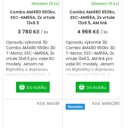
Skladem
(5 ks)
Skladem
(5 ks)
a atraktivní dvoubarevné
provedení podtrhují jeho
Combo AM480 650kv,
Combo AM480 650kv,
prémiové zpracování.
ESC-AM66A, 2x vrtule
ESC-AM66A, 2x vrtule
13x6.5
13x6.5, AM link
3 780 Kč
4 966 Kč
/ ks
/ ks
Opravdu výkonné 3D
Opravdu výkonné 3D
Combo AM480 650kv 3D
Combo AM480 650kv 3D
T-Motor, ESC-AM66A, 2x
T-Motor, ESC-AM66A, 2x
vrtule 13x6.5 pro vaše RC
vrtule 13x6.5, AM link pro
modely. Jenom na
vaše RC modely. Jenom
BigHobby s dopravou
na BigHobby s dopravou
zdarma od 2 500 Kč. S
zdarma od 2 500 Kč. S
výběrem vám rádi
výběrem vám rádi
pomůžeme.
pomůžeme.
Do košíku
Do košíku
Kód:
AM48F
Kód:
AM5K280
Novinka