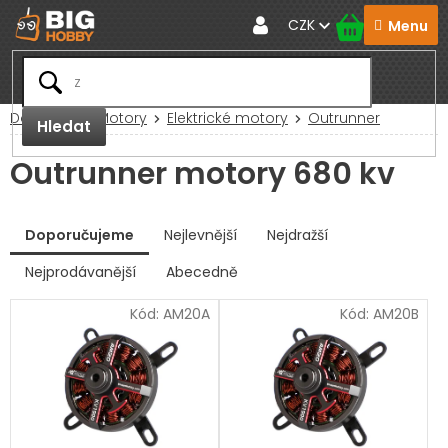
Přejít
CZK
na
obsah
Domů
RC Motory
Elektrické motory
Outrunner
Hledat
Outrunner motory 680 kv
V
Doporučujeme
Nejlevnější
Nejdražší
ý
p
Nejprodávanější
Abecedně
Ř
i
a
s
Kód:
AM20A
Kód:
AM20B
z
p
e
r
n
í
o
p
d
r
u
o