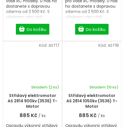
vaše RC modely. U nás ho
pro vaše RC modely. U nás
dostanete s dopravou
ho dostanete s dopravou
zdarma od 2 500 Kč. S
zdarma od 2 500 Kč. S
výběrem vám rádi
výběrem vám rádi
pomůžeme.
pomůžeme.
Do košíku
Do košíku
Kód:
AST17
Kód:
AST18
Skladem
(2 ks)
Skladem
(10 ks)
Průměrné
hodnocení
Střídavý elektromotor
Střídavý elektromotor
produktu
AS 2814 900kv (3536) T-
AS 2814 1050kv (3536) T-
je
Motor
Motor
5,0
885 Kč
885 Kč
/ ks
/ ks
z
5
Opravdu výkonný střídavý
Opravdu výkonný střídavý
hvězdiček.