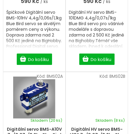
590 Kč
590 Kč
/ ks
/ ks
Špičkové Digitální servo
Digitální HV servo BMS-
BMS-101HV 4,4g/0,06s/1,1kg
101DMG 4,4g/0,07s/1kg
Blue Bird servo se skvělým
Blue Bird servo pro vášnivé
poměrem ceny a výkonu.
modeláře s dopravou
Doprava zdarma nad 2
zdarma od 2 500 Kč jedině
500 Kč jedině na BigHobby.
na Bighobby.Téměř vše
Professional Digital servo.
skladem, ihned k odeslání.
Professional Digital servo
Do košíku
Do košíku
Kód:
BMS02A
Kód:
BMS02B
Skladem
(20 ks)
Skladem
(8 ks)
Digitální servo BMS-A10V
Digitální HV servo BMS-