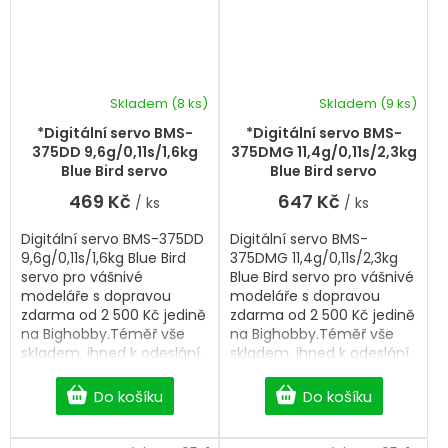
Skladem
(8 ks)
Skladem
(9 ks)
*Digitální servo BMS-
*Digitální servo BMS-
375DD 9,6g/0,11s/1,6kg
375DMG 11,4g/0,11s/2,3kg
Blue Bird servo
Blue Bird servo
469 Kč
647 Kč
/ ks
/ ks
Digitální servo BMS-375DD
Digitální servo BMS-
9,6g/0,11s/1,6kg Blue Bird
375DMG 11,4g/0,11s/2,3kg
servo pro vášnivé
Blue Bird servo pro vášnivé
modeláře s dopravou
modeláře s dopravou
zdarma od 2 500 Kč jedině
zdarma od 2 500 Kč jedině
na Bighobby.Téměř vše
na Bighobby.Téměř vše
skladem, ihned k odeslání.
skladem, ihned k odeslání.
Professional Digital servo.
Professional Digital servo.
Do košíku
Do košíku