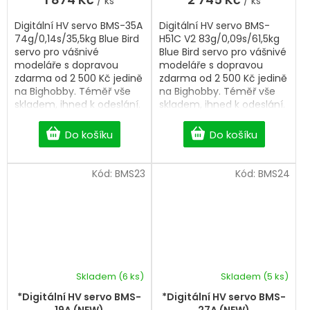
/ ks
/ ks
Digitální HV servo BMS-35A
Digitální HV servo BMS-
74g/0,14s/35,5kg Blue Bird
H51C V2 83g/0,09s/61,5kg
servo pro vášnivé
Blue Bird servo pro vášnivé
modeláře s dopravou
modeláře s dopravou
zdarma od 2 500 Kč jedině
zdarma od 2 500 Kč jedině
na Bighobby. Téměř vše
na Bighobby. Téměř vše
skladem, ihned k odeslání.
skladem, ihned k odeslání.
Professional Digitální HV
Professional Digitální HV
servo.
servo.
Do košíku
Do košíku
Kód:
BMS23
Kód:
BMS24
Skladem
(6 ks)
Skladem
(5 ks)
*Digitální HV servo BMS-
*Digitální HV servo BMS-
19A (NEW)
27A (NEW)