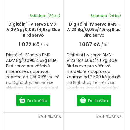
Skladem
(20 ks)
Skladem
(26 ks)
Digitální HV servo BMS-
Digitální HV servo BMS-
A12V 8g/0,09s/4,6kg Blue
A12S 8g/0,09s/4,6kg Blue
Bird servo
Bird servo
1 072 Kč
1 067 Kč
/ ks
/ ks
Digitální HV servo BMS-
Digitální HV servo BMS-
A12V 8g/0,09s/4,6kg Blue
A12S 8g/0,09s/4,6kg Blue
Bird servo pro vášnivé
Bird servo pro vášnivé
modeláře s dopravou
modeláře s dopravou
zdarma od 2 500 Kč jedině
zdarma od 2 500 Kč jedině
na Bighobby.Téměř vše
na Bighobby.Téměř vše
skladem, ihned k odeslání.
skladem, ihned k odeslání.
Professional Digital HV
Professional Digital HV
servo.
servo.
Do košíku
Do košíku
Kód:
BMS05
Kód:
BMS05A