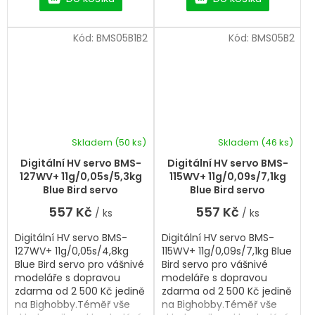
Kód:
BMS05B1B2
Kód:
BMS05B2
Skladem
(50 ks)
Skladem
(46 ks)
Průměrné
hodnocení
Digitální HV servo BMS-
Digitální HV servo BMS-
produktu
127WV+ 11g/0,05s/5,3kg
115WV+ 11g/0,09s/7,1kg
je
Blue Bird servo
Blue Bird servo
5,0
557 Kč
557 Kč
/ ks
/ ks
z
5
Digitální HV servo BMS-
Digitální HV servo BMS-
hvězdiček.
127WV+ 11g/0,05s/4,8kg
115WV+ 11g/0,09s/7,1kg Blue
Blue Bird servo pro vášnivé
Bird servo pro vášnivé
modeláře s dopravou
modeláře s dopravou
zdarma od 2 500 Kč jedině
zdarma od 2 500 Kč jedině
na Bighobby.Téměř vše
na Bighobby.Téměř vše