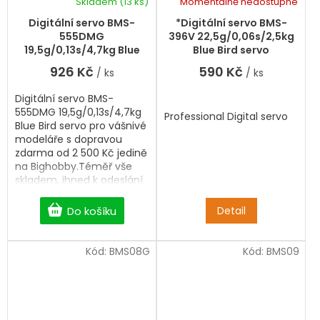
Skladem
(13 ks)
Momentálně nedostupné
Průměrné
Průměrné
hodnocení
hodnocení
Digitální servo BMS-
*Digitální servo BMS-
produktu
produktu
555DMG
396V 22,5g/0,06s/2,5kg
je
je
19,5g/0,13s/4,7kg Blue
Blue Bird servo
5,0
5,0
Bird servo
926 Kč
590 Kč
/ ks
/ ks
z
z
5
5
Digitální servo BMS-
hvězdiček.
hvězdiček.
555DMG 19,5g/0,13s/4,7kg
Professional Digital servo
Blue Bird servo pro vášnivé
modeláře s dopravou
zdarma od 2 500 Kč jedině
na Bighobby.Téměř vše
skladem, ihned k odeslání.
Professional Digital servo.
Detail
Do košíku
Kód:
BMS08G
Kód:
BMS09