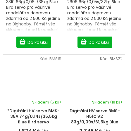
3310 66g/0,08s/38kg Blue
2606 66g/0,05s/32kg Blue
Bird servo pro vášnivé
Bird servo pro vášnivé
modeláře s dopravou
modeláře s dopravou
zdarma od 2 500 Kč jedině
zdarma od 2 500 Kč jedině
na Bighobby. Téměř vše
na Bighobby .Téměř vše
skladem, ihned k odeslání.
skladem, ihned k odeslání.
Professional Digitální HV
Professional Digitální HV
servo.
servo.
Do košíku
Do košíku
Kód:
BMS19
Kód:
BMS22
Skladem
(5 ks)
Skladem
(19 ks)
*Digitální HV servo BMS-
Digitální HV servo BMS-
35A 74g/0,14s/35,5kg
H51C V2
Blue Bird servo
83g/0,09s/61,5kg Blue
Bird servo
1 874 Kč
2 745 Kč