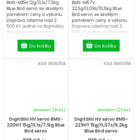
BMS-M15H 12g/0,1s/7,5kg
BMS-M57V
Blue Bird servo se skvělým
22,5g/0,09s/10,5kg Blue
poměrem ceny a výkonu.
Bird servo se skvělým
Doprava zdarma nad 2
poměrem ceny a výkonu.
500 Kč jedině na BigHobby.
Doprava zdarma nad 2
Professional Digital HV
500 Kč jedině na BigHobby.
servo.
Professional Digital HV
servo.
Do košíku
Do košíku
Kód:
BMS06A
Kód:
BMS06B
Skladem
(31 ks)
Skladem
(22 ks)
Průměrné
hodnocení
Digitální HV servo BMS-
Digitální HV servo BMS-
produktu
220HT 15g/0,1s/7,1kg Blue
223HT 15g/0,07s/6,2kg
je
Bird servo
Blue Bird servo
5,0