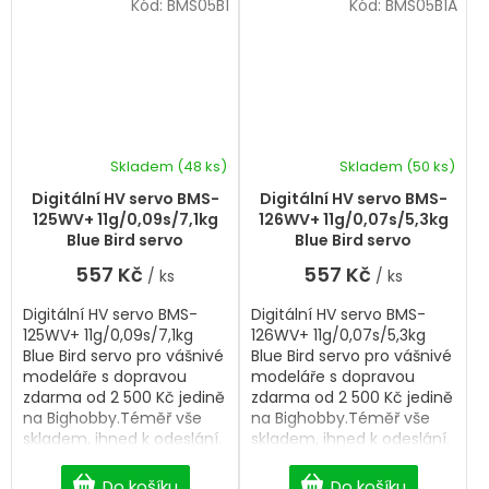
Kód:
BMS05B1
Kód:
BMS05B1A
Skladem
(48 ks)
Skladem
(50 ks)
Průměrné
hodnocení
Digitální HV servo BMS-
Digitální HV servo BMS-
produktu
125WV+ 11g/0,09s/7,1kg
126WV+ 11g/0,07s/5,3kg
je
Blue Bird servo
Blue Bird servo
5,0
557 Kč
557 Kč
/ ks
/ ks
z
5
Digitální HV servo BMS-
Digitální HV servo BMS-
hvězdiček.
125WV+ 11g/0,09s/7,1kg
126WV+ 11g/0,07s/5,3kg
Blue Bird servo pro vášnivé
Blue Bird servo pro vášnivé
modeláře s dopravou
modeláře s dopravou
zdarma od 2 500 Kč jedině
zdarma od 2 500 Kč jedině
na Bighobby.Téměř vše
na Bighobby.Téměř vše
skladem, ihned k odeslání.
skladem, ihned k odeslání.
Professional Digital HV
Professional Digital HV
servo.
servo.
Do košíku
Do košíku