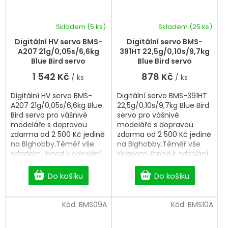
Skladem
(5 ks)
Skladem
(25 ks)
Digitální HV servo BMS-
Digitální servo BMS-
A207 21g/0,05s/6,6kg
391HT 22,5g/0,10s/9,7kg
Blue Bird servo
Blue Bird servo
1 542 Kč
878 Kč
/ ks
/ ks
Digitální HV servo BMS-
Digitální servo BMS-391HT
A207 21g/0,05s/6,6kg Blue
22,5g/0,10s/9,7kg Blue Bird
Bird servo pro vášnivé
servo pro vášnivé
modeláře s dopravou
modeláře s dopravou
zdarma od 2 500 Kč jedině
zdarma od 2 500 Kč jedině
na Bighobby.Téměř vše
na Bighobby.Téměř vše
skladem, ihned k odeslání.
skladem, ihned k odeslání.
Professional Digital servo.
Professional Digital servo.
Do košíku
Do košíku
Kód:
BMS09A
Kód:
BMS10A