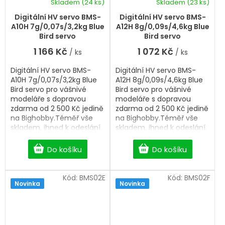
Skladem
(24 ks)
Skladem
(23 ks)
Digitální HV servo BMS-
Digitální HV servo BMS-
A10H 7g/0,07s/3,2kg Blue
A12H 8g/0,09s/4,6kg Blue
Bird servo
Bird servo
1 166 Kč
1 072 Kč
/ ks
/ ks
Digitální HV servo BMS-
Digitální HV servo BMS-
A10H 7g/0,07s/3,2kg Blue
A12H 8g/0,09s/4,6kg Blue
Bird servo pro vášnivé
Bird servo pro vášnivé
modeláře s dopravou
modeláře s dopravou
zdarma od 2 500 Kč jedině
zdarma od 2 500 Kč jedině
na Bighobby.Téměř vše
na Bighobby.Téměř vše
skladem, ihned k odeslání.
skladem, ihned k odeslání.
Professional Digital HV
Professional Digital HV
servo.
servo.
Do košíku
Do košíku
Kód:
BMS02E
Kód:
BMS02F
Novinka
Novinka