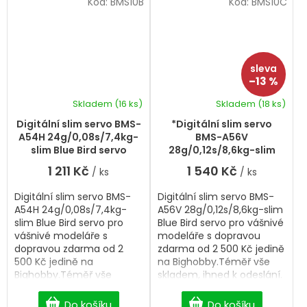
Kód:
BMS10B
Kód:
BMS10C
–13 %
Skladem
(16 ks)
Skladem
(18 ks)
Digitální slim servo BMS-
*Digitální slim servo
A54H 24g/0,08s/7,4kg-
BMS-A56V
slim Blue Bird servo
28g/0,12s/8,6kg-slim
Blue Bird servo
1 211 Kč
1 540 Kč
/ ks
/ ks
Digitální slim servo BMS-
Digitální slim servo BMS-
A54H 24g/0,08s/7,4kg-
A56V 28g/0,12s/8,6kg-slim
slim Blue Bird servo pro
Blue Bird servo pro vášnivé
vášnivé modeláře s
modeláře s dopravou
dopravou zdarma od 2
zdarma od 2 500 Kč jedině
500 Kč jedině na
na Bighobby.Téměř vše
Bighobby.Téměř vše
skladem, ihned k odeslání.
skladem, ihned k odeslání.
Professional Digital Slim
Professional Digital Slim
servo.
Do košíku
Do košíku