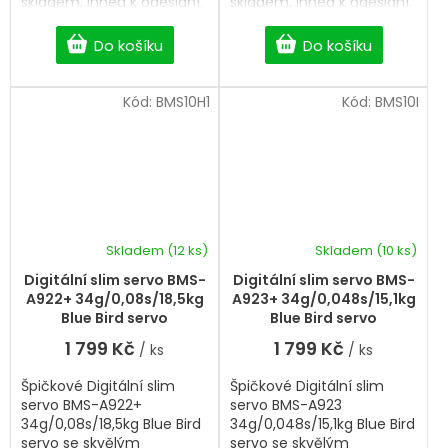
skladem, ihned k odeslání.
skladem, ihned k odeslání.
Professional Digital servo.
Professional Digital servo.
Do košíku
Do košíku
Kód:
BMS10H1
Kód:
BMS10I
Skladem
(12 ks)
Skladem
(10 ks)
Digitální slim servo BMS-
Digitální slim servo BMS-
A922+ 34g/0,08s/18,5kg
A923+ 34g/0,048s/15,1kg
Blue Bird servo
Blue Bird servo
1 799 Kč
1 799 Kč
/ ks
/ ks
Špičkové Digitální slim
Špičkové Digitální slim
servo BMS-A922+
servo BMS-A923
34g/0,08s/18,5kg Blue Bird
34g/0,048s/15,1kg Blue Bird
servo se skvělým
servo se skvělým