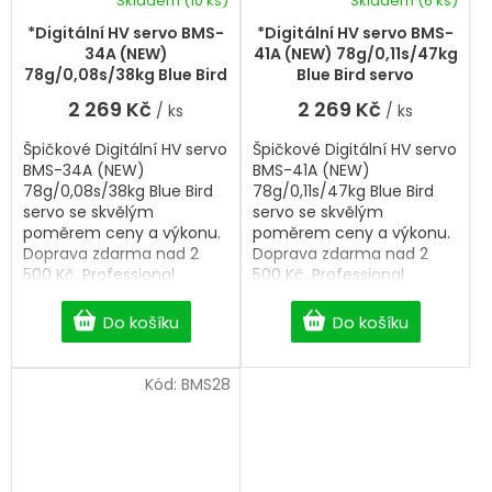
Skladem
(10 ks)
Skladem
(6 ks)
*Digitální HV servo BMS-
*Digitální HV servo BMS-
34A (NEW)
41A (NEW) 78g/0,11s/47kg
78g/0,08s/38kg Blue Bird
Blue Bird servo
servo
2 269 Kč
2 269 Kč
/ ks
/ ks
Špičkové Digitální HV servo
Špičkové Digitální HV servo
BMS-34A (NEW)
BMS-41A (NEW)
78g/0,08s/38kg Blue Bird
78g/0,11s/47kg Blue Bird
servo se skvělým
servo se skvělým
poměrem ceny a výkonu.
poměrem ceny a výkonu.
Doprava zdarma nad 2
Doprava zdarma nad 2
500 Kč. Professional
500 Kč. Professional
Digitální HV servo.
Digitální HV servo.
Do košíku
Do košíku
Kód:
BMS28