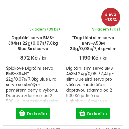
–18 %
Skladem
(39 ks)
Skladem
(7 ks)
Digitální servo BMS-
*Digitální slim servo
394HT 22g/0,07s/7,8kg
BMS-A53M
Blue Bird servo
24g/0,08s/7,4kg-slim
Blue Bird servo
872 Kč
1 190 Kč
/ ks
/ ks
Špičkové Digitální servo
Digitální slim servo BMS-
BMS-394HT
A53M 24g/0,08s/7,4kg-
22g/0,07s/7,8kg Blue Bird
slim Blue Bird servo pro
servo se skvělým
vášnivé modeláře s
poměrem ceny a výkonu.
dopravou zdarma od 2
Doprava zdarma nad 2
500 Kč jedině na
500 Kč. Professional Digital
Bighobby.Téměř vše
servo.
skladem, ihned k odeslání.
Professional Digital Slim
Do košíku
Do košíku
servo.