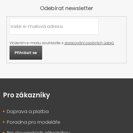
Odebírat newsletter
Vložením e-mailu souhlasíte s
zpracování osobních údajů
Přihlásit se
Z
á
p
Pro zákazníky
a
t
Doprava a platba
í
Poradna pro modeláře
Pre slovenských zákazníkov