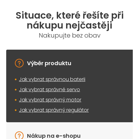
l
á
Situace, které řešíte při
d
a
nákupu nejčastěji
c
í
Nakupujte bez obav
p
r
v
k
y
Výběr produktu
v
ý
Jak vybrat správnou baterii
p
i
Jak vybrat správné servo
s
u
Jak vybrat správný motor
Jak vybrat správný regulátor
Nákup na e-shopu