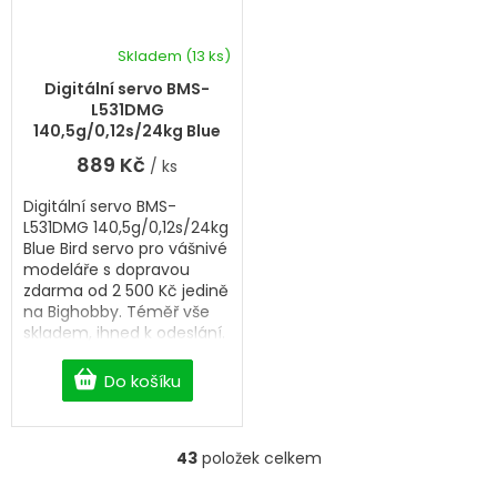
Skladem
(13 ks)
Digitální servo BMS-
L531DMG
140,5g/0,12s/24kg Blue
Bird servo
889 Kč
/ ks
Digitální servo BMS-
L531DMG 140,5g/0,12s/24kg
Blue Bird servo pro vášnivé
modeláře s dopravou
zdarma od 2 500 Kč jedině
na Bighobby. Téměř vše
skladem, ihned k odeslání.
Professional Digitální
servo.
Do košíku
43
položek celkem
O
v