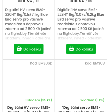
818 Kč
818 Kč
/ ks
/ ks
z
5
Digitální HV servo BMS-
Digitální HV servo BMS-
hvězdiček.
220HT 15g/0,1s/7,1kg Blue
223HT 15g/0,07s/6,2kg Blue
Bird servo pro vášnivé
Bird servo pro vášnivé
modeláře s dopravou
modeláře s dopravou
zdarma od 2 500 Kč jedině
zdarma od 2 500 Kč jedině
na Bighobby.Téměř vše
na Bighobby.Téměř vše
skladem, ihned k odeslání.
skladem, ihned k odeslání.
Professional Digital HV
Professional Digital servo.
servo.
Do košíku
Do košíku
Kód:
BMS06D
Kód:
BMS08
Skladem
(35 ks)
Skladem
(8 ks)
Digitální HV servo BMS-
*Digitální servo BMS-