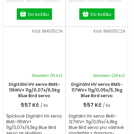
skladem, ihned k odeslání.
skladem, ihned k odeslání.
Professional Digital HV
Professional Digital HV
servo.
servo.
Do košíku
Do košíku
Kód:
BMS05C1A
Kód:
BMS05C2A
Skladem
(15 ks)
Skladem
(29 ks)
Digitální HV servo BMS-
Digitální HV servo BMS-
116WV+ 11g/0,07s/6,5kg
117WV+ 11g/0,05s/5,3kg
Blue Bird servo
Blue Bird servo
557 Kč
557 Kč
/ ks
/ ks
Špičkové Digitální HV servo
Digitální HV servo BMS-
BMS-116WV+
127WV+ 11g/0,05s/4,8kg
11g/0,07s/6,5kg Blue Bird
Blue Bird servo pro vášnivé
servo se skvělým
modeláře s dopravou