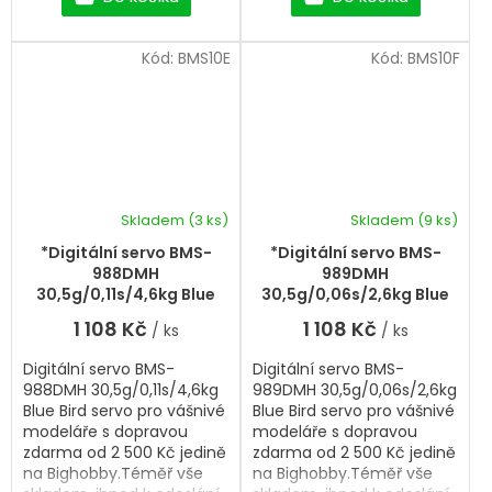
servo.
Kód:
BMS10E
Kód:
BMS10F
Skladem
(3 ks)
Skladem
(9 ks)
*Digitální servo BMS-
*Digitální servo BMS-
988DMH
989DMH
30,5g/0,11s/4,6kg Blue
30,5g/0,06s/2,6kg Blue
Bird servo
Bird servo
1 108 Kč
1 108 Kč
/ ks
/ ks
Digitální servo BMS-
Digitální servo BMS-
988DMH 30,5g/0,11s/4,6kg
989DMH 30,5g/0,06s/2,6kg
Blue Bird servo pro vášnivé
Blue Bird servo pro vášnivé
modeláře s dopravou
modeláře s dopravou
zdarma od 2 500 Kč jedině
zdarma od 2 500 Kč jedině
na Bighobby.Téměř vše
na Bighobby.Téměř vše