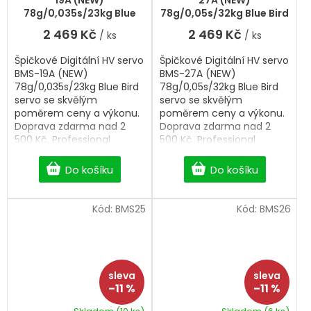
78g/0,035s/23kg Blue
78g/0,05s/32kg Blue Bird
Bird servo
servo
2 469 Kč
2 469 Kč
/ ks
/ ks
Špičkové Digitální HV servo
Špičkové Digitální HV servo
BMS-19A (NEW)
BMS-27A (NEW)
78g/0,035s/23kg Blue Bird
78g/0,05s/32kg Blue Bird
servo se skvělým
servo se skvělým
poměrem ceny a výkonu.
poměrem ceny a výkonu.
Doprava zdarma nad 2
Doprava zdarma nad 2
500 Kč. Professional
500 Kč. Professional
Digitální HV servo.
Digitální HV servo.
Do košíku
Do košíku
Kód:
BMS25
Kód:
BMS26
–11 %
–11 %