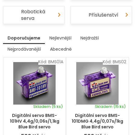
Robotická
Příslušenství
serva
V
Doporučujeme
Nejlevnější
Nejdražší
ý
p
Nejprodávanější
Abecedně
Ř
i
a
s
Kód:
BMS01A
Kód:
BMS02
z
p
e
r
n
í
o
p
d
r
u
o
k
d
Skladem
(5 ks)
Skladem
(15 ks)
t
u
ů
k
Digitální servo BMS-
Digitální servo BMS-
t
101HV 4,4g/0,06s/1,1kg
101DMG 4,4g/0,07s/1kg
ů
Blue Bird servo
Blue Bird servo