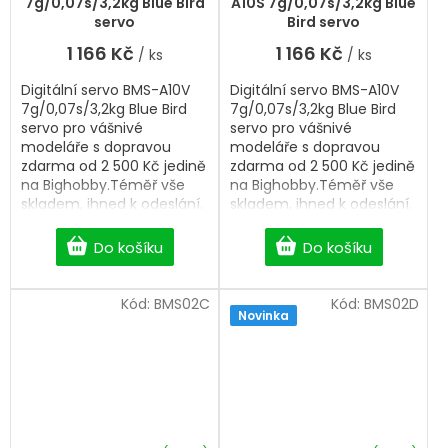
7g/0,07s/3,2kg Blue Bird
A10S 7g/0,07s/3,2kg Blue
servo
Bird servo
1 166 Kč
1 166 Kč
/ ks
/ ks
Digitální servo BMS-A10V
Digitální servo BMS-A10V
7g/0,07s/3,2kg Blue Bird
7g/0,07s/3,2kg Blue Bird
servo pro vášnivé
servo pro vášnivé
modeláře s dopravou
modeláře s dopravou
zdarma od 2 500 Kč jedině
zdarma od 2 500 Kč jedině
na Bighobby.Téměř vše
na Bighobby.Téměř vše
skladem, ihned k odeslání.
skladem, ihned k odeslání.
Professional Digital HV
Professional Digital HV
servo
servo
Do košíku
Do košíku
Kód:
BMS02C
Kód:
BMS02D
Novinka