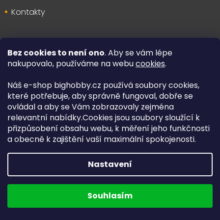
Kontakty
Bez cookies to není ono
. Aby se vám lépe
Kontakt
nakupovalo, používáme na webu
cookies
.
Náš e-shop bighobby.cz používá soubory cookies,
které potřebuje, aby správně fungoval, dobře se
ovládal a aby se Vám zobrazovaly zejména
relevantní nabídky.Cookies jsou soubory sloužící k
info
@
bighobby.cz
přizpůsobení obsahu webu, k měření jeho funkčnosti
731 019 093
a obecně k zajištění vaší maximální spokojenosti.
Sledujte nás na facebooku
Nastavení
Výdejna zboží
Souhlasím