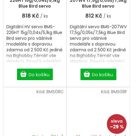
226HT 15g/0,04s/5,1kg
207WV 17,5g/0,05s/7,5kg
Blue Bird servo
Blue Bird servo
818 Kč
812 Kč
/ ks
/ ks
Digitální HV servo BMS-
Digitální servo BMS-207WV
226HT 15g/0,04s/5,1kg Blue
17,5g/0,05s/7,5kg Blue Bird
Bird servo pro vášnivé
servo pro vášnivé
modeláře s dopravou
modeláře s dopravou
zdarma od 2 500 Kč jedině
zdarma od 2 500 Kč jedině
na Bighobby.Téměř vše
na Bighobby.Téměř vše
skladem, ihned k odeslání.
skladem, ihned k odeslání.
Professional Digital servo.
Professional Digital servo.
Do košíku
Do košíku
Kód:
BMS08C
Kód:
BMS08F
–29 %