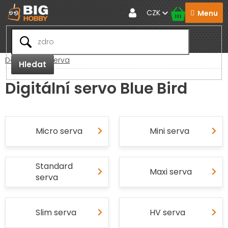
Přejít
CZK
na
obsah
Domů
RC Serva
Hledat
Digitální servo Blue Bird
Micro serva
Mini serva
Standard
Maxi serva
serva
Slim serva
HV serva