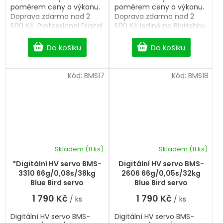
poměrem ceny a výkonu.
poměrem ceny a výkonu.
Doprava zdarma nad 2
Doprava zdarma nad 2
500 Kč. Professional Digital
500 Kč jedině na BigHobby.
servo.
Professional Analog HV
servo.
Do košíku
Do košíku
Kód:
BMS17
Kód:
BMS18
Skladem
(11 ks)
Skladem
(11 ks)
*Digitální HV servo BMS-
Digitální HV servo BMS-
3310 66g/0,08s/38kg
2606 66g/0,05s/32kg
Blue Bird servo
Blue Bird servo
1 790 Kč
1 790 Kč
/ ks
/ ks
Digitální HV servo BMS-
Digitální HV servo BMS-