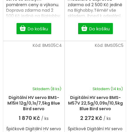
poměrem ceny a výkonu.
zdarma od 2 500 Kč jedině
Doprava zdarma nad 2
na Bighobby.Téměř vše
500 Kč jedině na BigHobby.
skladem, ihned k odeslání.
Professional Digital HV
Professional Digital HV
servo.
servo.
Do košíku
Do košíku
Kód:
BMS05C4
Kód:
BMS05C5
Skladem
(8 ks)
Skladem
(14 ks)
Digitální HV servo BMS-
Digitální HV servo BMS-
M15H 12g/0,1s/7,5kg Blue
M57V 22,5g/0,09s/10,5kg
Bird servo
Blue Bird servo
1 870 Kč
2 272 Kč
/ ks
/ ks
Špičkové Digitální HV servo
Špičkové Digitální HV servo