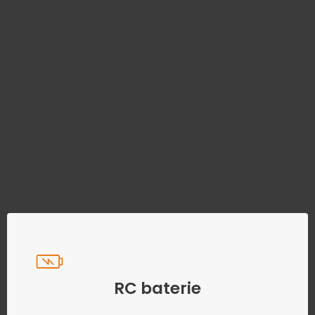
Najděte správný díl bez
zbytečného hledání
Přesně podle parametrů vašeho modelu
RC baterie