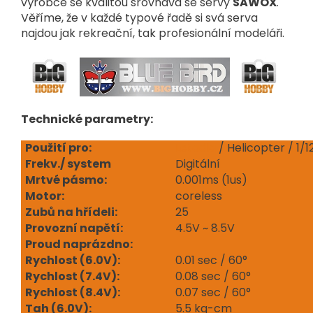
výrobce se kvalitou srovnává se servy
SAWOX
.
Věříme, že v každé typové řadě si svá serva
najdou jak rekreační, tak profesionální modeláři.
Technické parametry:
Použití pro:
Letadla
/ Helicopter / 1/12
Frekv./ system
Digitální
Mrtvé pásmo:
0.001ms (1us)
Motor:
coreless
Zubů na hřídeli:
25
Provozní napětí:
4.5V ~ 8.5V
Proud naprázdno:
Rychlost (6.0V):
0.01 sec / 60°
Rychlost (7.4V):
0.08 sec / 60°
Rychlost (8.4V):
0.07 sec / 60°
Tah (6.0V):
5.5 kg-cm