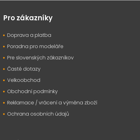
Z
á
p
Pro zákazníky
a
t
Doprava a platba
í
Poradna pro modeláře
Pre slovenských zákazníkov
Časté dotazy
Velkoobchod
Obchodní podmínky
Reklamace / vrácení a výměna zboží
Ochrana osobních údajů