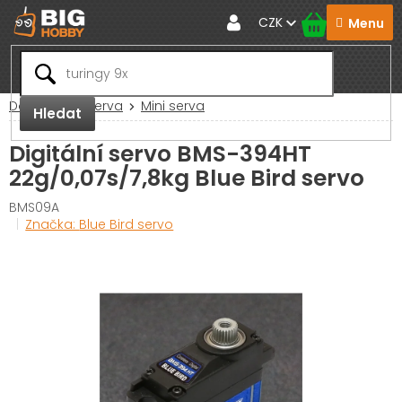
Přejít
CZK
na
obsah
Domů
RC Serva
Mini serva
Hledat
Digitální servo BMS-394HT
22g/0,07s/7,8kg Blue Bird servo
BMS09A
Značka:
Blue Bird servo