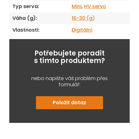
Typ serva
:
Mini
,
HV servo
Váha (g)
:
16-30 (g)
Vlastnosti
:
Digitální
Potřebujete poradit
s tímto produktem?
nebo napište váš problém přes
formulář:
Položit dotaz