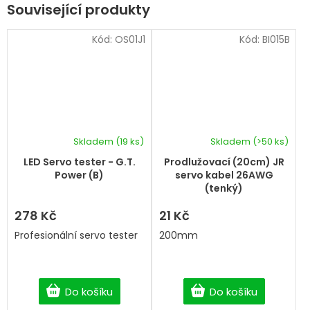
Související produkty
Kód:
OS01J1
Kód:
BI015B
Skladem
(19 ks)
Skladem
(>50 ks)
LED Servo tester - G.T.
Prodlužovací (20cm) JR
Power (B)
servo kabel 26AWG
(tenký)
278 Kč
21 Kč
Profesionální servo tester
200mm
Do košíku
Do košíku