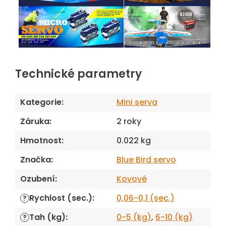
Technické parametry
Kategorie
:
Mini serva
Záruka
:
2 roky
Hmotnost
:
0.022 kg
Značka
:
Blue Bird servo
Ozubení
:
Kovové
Rychlost (sec.)
:
0,06-0,1 (sec.)
?
Tah (kg)
:
0-5 (kg)
,
6-10 (kg)
?