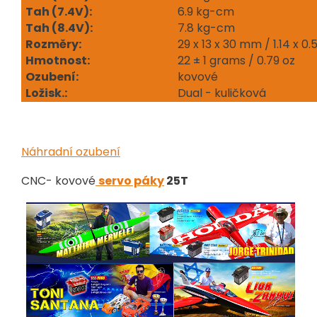
Tah (7.4V):
6.9 kg-cm
Tah (8.4V):
7.8 kg-cm
Rozměry:
29 x 13 x 30 mm / 1.14 x 0.51
Hmotnost:
22 ± 1 grams / 0.79 oz
Ozubení:
kovové
Ložisk.:
Dual - kuličková
Náhradní ozubení
CNC- kovové
servo páky
25T