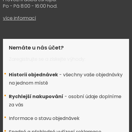
Po - Pá 8:00 - 16:00 hod.
více informací
Nemáte u nás účet?
Zaregistrujte se a získejte výhody:
Historii objednávek
- všechny vaše objednávky
na jednom místě
Rychlejší nakupování
- osobní údaje doplníme
za vás
Informace o stavu objednávek
Snadné a přehledné vyřízení reklamace