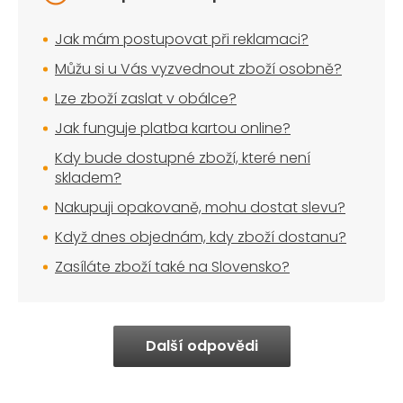
Jak mám postupovat při reklamaci?
Můžu si u Vás vyzvednout zboží osobně?
Lze zboží zaslat v obálce?
Jak funguje platba kartou online?
Kdy bude dostupné zboží, které není
skladem?
Nakupuji opakovaně, mohu dostat slevu?
Když dnes objednám, kdy zboží dostanu?
Zasíláte zboží také na Slovensko?
Další odpovědi