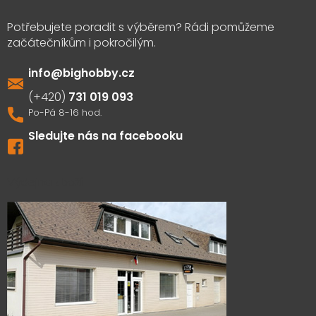
info
@
bighobby.cz
731 019 093
Sledujte nás na facebooku
Výdejna zboží