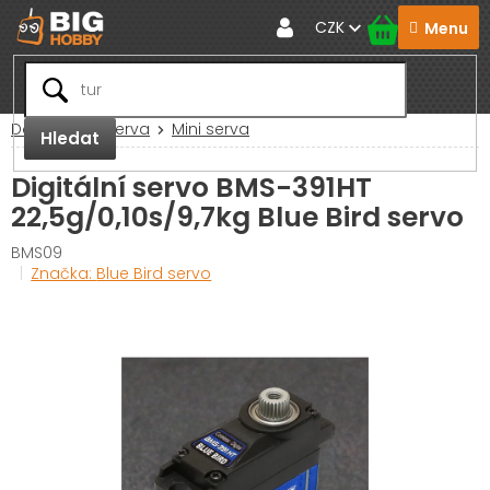
Přejít
CZK
na
obsah
Domů
RC Serva
Mini serva
Hledat
Digitální servo BMS-391HT
22,5g/0,10s/9,7kg Blue Bird servo
BMS09
Značka:
Blue Bird servo