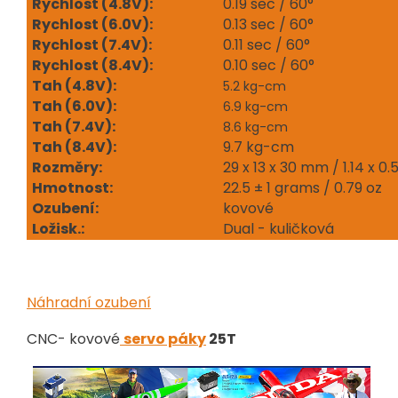
Rychlost (4.8V):
0.19 sec / 60°
Rychlost (6.0V):
0.13 sec / 60°
Rychlost (7.4V):
0.11 sec / 60°
Rychlost (8.4V):
0.10 sec / 60°
Tah (4.8V):
5.2 kg-cm
Tah (6.0V):
6.9 kg-cm
Tah (7.4V):
8.6 kg-cm
Tah (8.4V):
9.7 kg-cm
Rozměry:
29 x 13 x 30 mm / 1.14 x 0.51
Hmotnost:
22.5 ± 1 grams / 0.79 oz
Ozubení:
kovové
Ložisk.:
Dual - kuličková
Náhradní ozubení
CNC- kovové
servo páky
25T