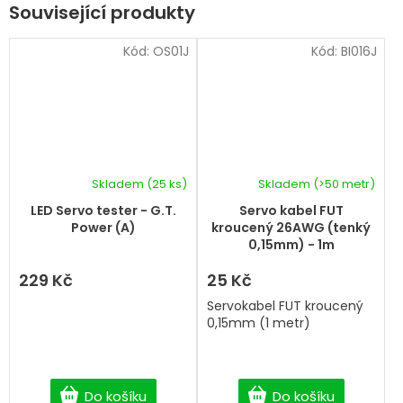
Související produkty
Kód:
OS01J
Kód:
BI016J
Skladem
(25 ks)
Skladem
(>50 metr)
LED Servo tester - G.T.
Servo kabel FUT
Power (A)
kroucený 26AWG (tenký
0,15mm) - 1m
229 Kč
25 Kč
Servokabel FUT kroucený
0,15mm (1 metr)
Do košíku
Do košíku