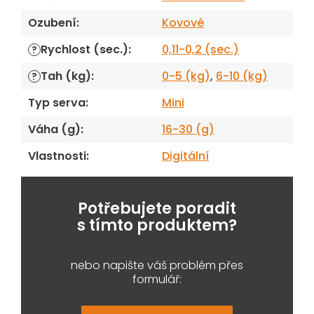
Ozubení
:
Kovové
Rychlost (sec.)
:
0,11-0,2 (sec.)
?
Tah (kg)
:
0-5 (kg)
,
6-10 (kg)
?
Typ serva
:
Mini
Váha (g)
:
16-30 (g)
Vlastnosti
:
Digitální
Potřebujete poradit
s tímto produktem?
nebo napište váš problém přes
formulář: