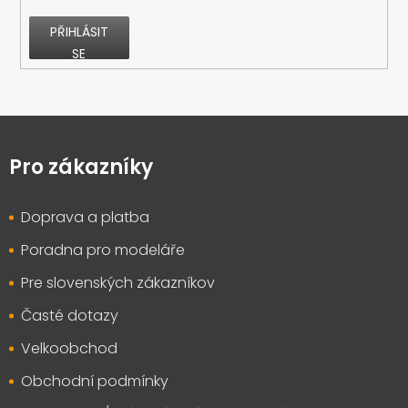
PŘIHLÁSIT
SE
Z
á
p
Pro zákazníky
a
t
Doprava a platba
í
Poradna pro modeláře
Pre slovenských zákazníkov
Časté dotazy
Velkoobchod
Obchodní podmínky