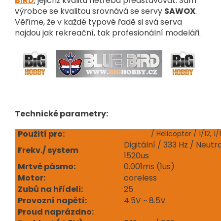
BIRD
, jejichž kvalitu netřeba představovat. Sám
výrobce se kvalitou srovnává se servy
SAWOX
.
Věříme, že v každé typové řadě si svá serva
najdou jak rekreační, tak profesionální modeláři.
Technické parametry:
Použití pro:
Letadla
/ Helicopter / 1/12, 1/
Digitální / 333 Hz / Neut
Frekv./ system
1520us
Mrtvé pásmo:
0.001ms (1us)
Motor:
coreless
Zubů na hřídeli:
25
Provozní napětí:
4.5V ~ 8.5V
Proud naprázdno: