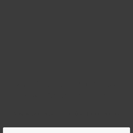
Najděte správný díl bez
zbytečného hledání
Přesně podle parametrů vašeho modelu