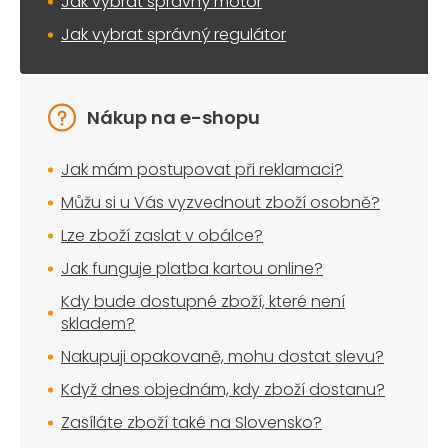
Jak vybrat správný motor
Jak vybrat správný regulátor
Nákup na e-shopu
Jak mám postupovat při reklamaci?
Můžu si u Vás vyzvednout zboží osobně?
Lze zboží zaslat v obálce?
Jak funguje platba kartou online?
Kdy bude dostupné zboží, které není
skladem?
Nakupuji opakovaně, mohu dostat slevu?
Když dnes objednám, kdy zboží dostanu?
Zasíláte zboží také na Slovensko?