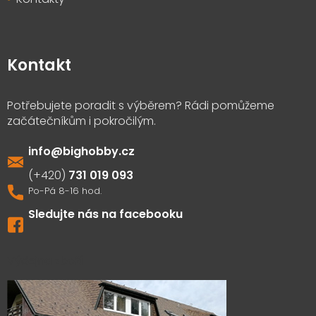
Kontakt
info
@
bighobby.cz
731 019 093
Sledujte nás na facebooku
Výdejna zboží