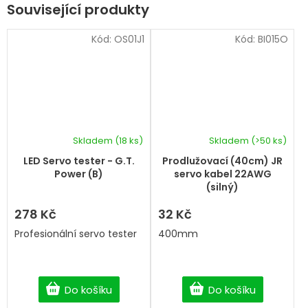
Související produkty
Kód:
OS01J1
Kód:
BI015O
Skladem
(18 ks)
Skladem
(>50 ks)
LED Servo tester - G.T.
Prodlužovací (40cm) JR
Power (B)
servo kabel 22AWG
(silný)
278 Kč
32 Kč
Profesionální servo tester
400mm
Do košíku
Do košíku