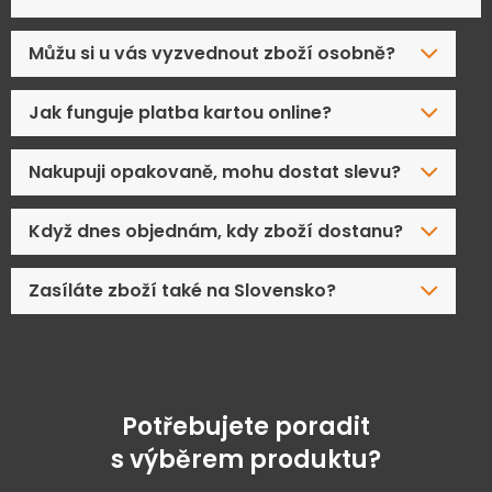
Můžu si u vás vyzvednout zboží osobně?
Jak funguje platba kartou online?
Nakupuji opakovaně, mohu dostat slevu?
Když dnes objednám, kdy zboží dostanu?
Zasíláte zboží také na Slovensko?
Potřebujete poradit
s výběrem produktu?