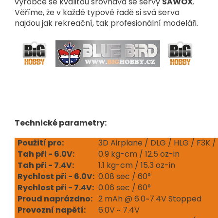
výrobce se kvalitou srovnává se servy
SAWOX
.
Věříme, že v každé typové řadě si svá serva
najdou jak rekreační, tak profesionální modeláři.
Technické parametry:
Použití pro:
3D Airplane / DLG / HLG / F3K /
Tah při - 6.0V:
0.9 kg-cm / 12.5 oz-in
Tah při - 7.4V:
1.1 kg-cm / 15.3 oz-in
Rychlost při - 6.0V:
0.08 sec / 60°
Rychlost při - 7.4V:
0.06 sec / 60°
Proud naprázdno:
2 mAh @ 6.0~7.4V Stopped
Provozní napětí:
6.0V ~ 7.4V