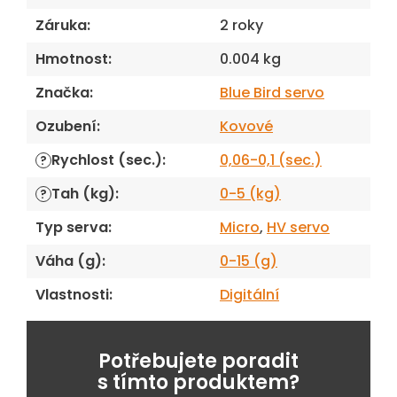
Záruka
:
2 roky
Hmotnost
:
0.004 kg
Značka
:
Blue Bird servo
Ozubení
:
Kovové
Rychlost (sec.)
:
0,06-0,1 (sec.)
?
Tah (kg)
:
0-5 (kg)
?
Typ serva
:
Micro
,
HV servo
Váha (g)
:
0-15 (g)
Vlastnosti
:
Digitální
Potřebujete poradit
s tímto produktem?