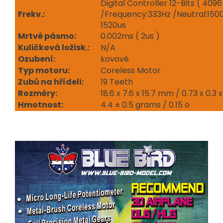
Digital Controller 12-Bits ( 409
Frekv.:
/Frequency:333Hz /Neutral:150
1520us
Mrtvé pásmo:
0.002ms ( 2us )
Kuličková ložisk.:
N/A
Ozubení:
kovové
Typ motoru:
Coreless Motor
Zubů na hřídeli:
19 Teeth
Rozměry:
18.6 x 7.6 x 15.7 mm / 0.73 x 0.3 x
Hmotnost:
4.4 ± 0.5 grams / 0.15 o