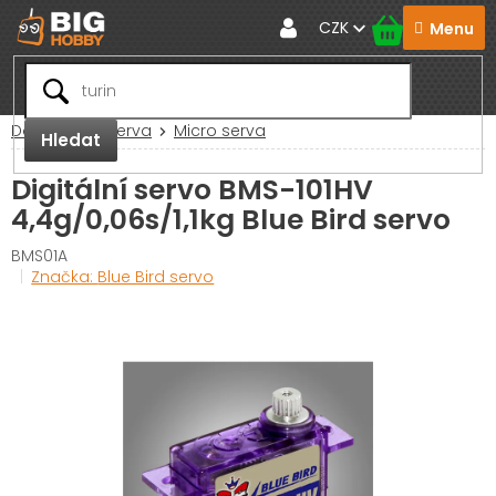
Přejít
CZK
na
obsah
Domů
RC Serva
Micro serva
Hledat
Digitální servo BMS-101HV
4,4g/0,06s/1,1kg Blue Bird servo
BMS01A
Značka:
Blue Bird servo