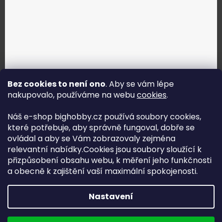
Bez cookies to není ono
. Aby se vám lépe
nakupovalo, používáme na webu
cookies
.
Jak vybrat správné servo?
Náš e-shop bighobby.cz používá soubory cookies,
které potřebuje, aby správně fungoval, dobře se
Najít správné servo
ovládal a aby se Vám zobrazovaly zejména
relevantní nabídky.Cookies jsou soubory sloužící k
přizpůsobení obsahu webu, k měření jeho funkčnosti
a obecně k zajištění vaší maximální spokojenosti.
Copyright (c) 2016 -2026 Big hobby.cz - všechna práva
Nastavení
vyhrazena