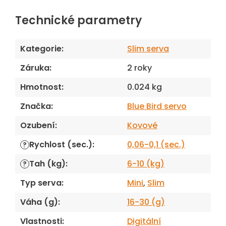
Technické parametry
Kategorie
:
Slim serva
Záruka
:
2 roky
Hmotnost
:
0.024 kg
Značka
:
Blue Bird servo
Ozubení
:
Kovové
Rychlost (sec.)
:
0,06-0,1 (sec.)
?
Tah (kg)
:
6-10 (kg)
?
Typ serva
:
Mini
,
Slim
Váha (g)
:
16-30 (g)
Vlastnosti
:
Digitální