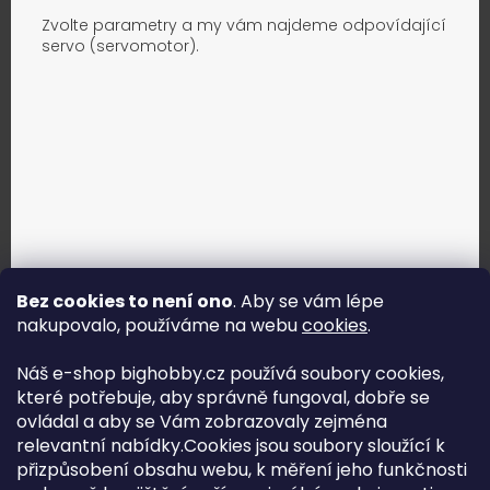
Zvolte parametry a my vám najdeme odpovídající
servo (servomotor).
Bez cookies to není ono
. Aby se vám lépe
nakupovalo, používáme na webu
cookies
.
Jak vybrat správné servo?
Náš e-shop bighobby.cz používá soubory cookies,
které potřebuje, aby správně fungoval, dobře se
Najít správné servo
ovládal a aby se Vám zobrazovaly zejména
relevantní nabídky.Cookies jsou soubory sloužící k
přizpůsobení obsahu webu, k měření jeho funkčnosti