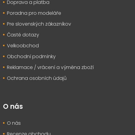
Doprava a platba
í
Poradna pro modeláře
Pre slovenských zákazníkov
Časté dotazy
Velkoobchod
Obchodní podmínky
Reklamace / vrácení a výměna zboží
Ochrana osobních údajů
O nás
O nás
Recenze obchodu