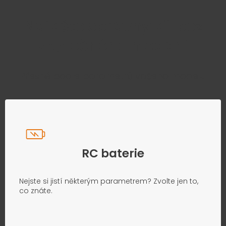
Najděte správný díl bez
zbytečného hledání
Přesně podle parametrů vašeho modelu
RC baterie
Nejste si jistí některým parametrem? Zvolte jen to,
co znáte.