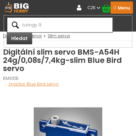
Přejít
CZK
na
obsah
Domů
RC Serva
Slim serva
Hledat
Digitální slim servo BMS-A54H
24g/0,08s/7,4kg-slim Blue Bird
servo
BMS10B
Značka:
Blue Bird servo