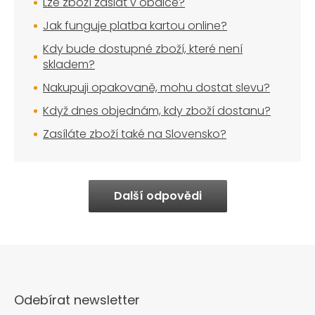
Lze zboží zaslat v obálce?
Jak funguje platba kartou online?
Kdy bude dostupné zboží, které není
skladem?
Nakupuji opakovaně, mohu dostat slevu?
Když dnes objednám, kdy zboží dostanu?
Zasíláte zboží také na Slovensko?
Další odpovědi
Odebírat newsletter