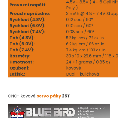
4.5V ~ 8.5V ( 4 ~ 6 Cell Ni
Provozní napětí:
Poly )
Proud naprázdno:
3 mAh @ 4.8 ~ 7.4V Stop
Rychlost (4.8V):
0.12 sec / 60°
Rychlost (6.0V):
0.10 sec / 60°
Rychlost (7.4V):
0.08 sec / 60°
Tah (4.8V):
5.2 kg-cm / 72 oz-in
Tah (6.0V):
6.2 kg-cm / 86 oz-in
Tah (7.4V):
7.4 kg-cm / 103 oz-in
Rozměry:
30 x 10 x 29.6 mm / 1.18 x 0.
Hmotnost:
24 ± 1 grams / 0.85 oz
Ozubení:
kovové
Ložisk.:
Dual - kuličková
CNC- kovové
servo páky
25T