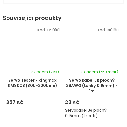
Související produkty
Kód:
OS01K1
Kód:
BI016H
Skladem
(7 ks)
Skladem
(>50 metr)
Servo Tester - Kingmax
Servo kabel JR plochý
KM8008 (800-2200um)
26AWG (tenký 0,15mm) -
1m
357 Kč
23 Kč
Servokabel JR plochý
0,15mm (1 metr)