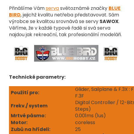
Přinášíme Vám
serva
světoznámé značky
BLUE
BIRD
, jejichž kvalitu netřeba představovat. Sám
výrobce se kvalitou srovnává se servy
SAWOX
.
Věříme, že v každé typové řadě si svá serva
najdou jak rekreační, tak profesionální modeláři.
Technické parametry:
Glider, Sailplane & F.3X : F
Použití pro:
F.3F
Digital Controller / 12-Bi
Frekv./ system
Steps)
Mrtvé pásmo:
0.001ms (1us)
Motor:
coreless
Zubů na hřídeli:
25