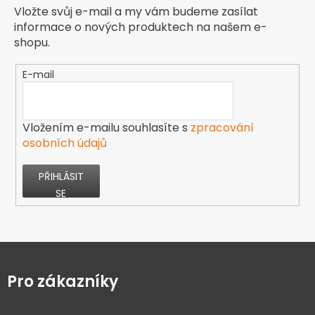
Vložte svůj e-mail a my vám budeme zasílat
informace o nových produktech na našem e-
shopu.
E-mail
Vložením e-mailu souhlasíte s
zpracování
osobních údajů
PŘIHLÁSIT
SE
Z
á
p
Pro zákazníky
a
t