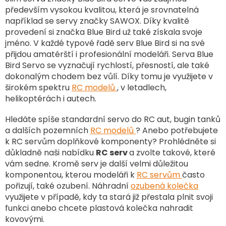
k
především vysokou kvalitou, která je srovnatelná
y
například se servy značky SAWOX. Díky kvalitě
v
provedení si značka Blue Bird už také získala svoje
ý
jméno. V každé typové řadě serv Blue Bird si na své
p
přijdou amatérští i profesionální modeláři. Serva Blue
i
Bird Servo se vyznačují rychlostí, přesností, ale také
s
u
dokonalým chodem bez vůlí. Díky tomu je využijete v
širokém spektru
RC modelů
, v letadlech,
helikoptérách i autech.
Hledáte spíše standardní servo do RC aut, bugin tanků
a dalších pozemních
RC modelů
? Anebo potřebujete
k RC servům doplňkové komponenty? Prohlédněte si
důkladně naši nabídku
RC serv
a zvolte takové, které
vám sedne. Kromě serv je další velmi důležitou
komponentou, kterou modeláři k
RC servům
často
pořizují, také ozubení. Náhradní
ozubená kolečka
využijete v případě, kdy ta stará již přestala plnit svoji
funkci anebo chcete plastová kolečka nahradit
kovovými.