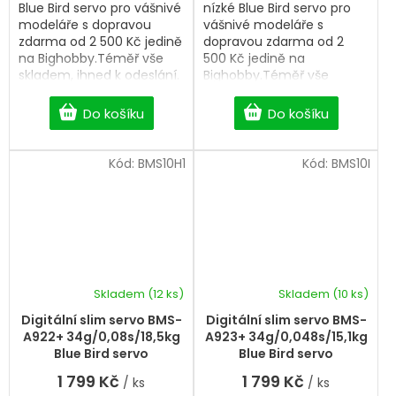
Blue Bird servo pro vášnivé
nízké Blue Bird servo pro
modeláře s dopravou
vášnivé modeláře s
zdarma od 2 500 Kč jedině
dopravou zdarma od 2
na Bighobby.Téměř vše
500 Kč jedině na
skladem, ihned k odeslání.
Bighobby.Téměř vše
Professional Digital Slim
skladem, ihned k odeslání.
servo.
Professional Analog servo.
Do košíku
Do košíku
Kód:
BMS10H1
Kód:
BMS10I
Skladem
(12 ks)
Skladem
(10 ks)
Digitální slim servo BMS-
Digitální slim servo BMS-
A922+ 34g/0,08s/18,5kg
A923+ 34g/0,048s/15,1kg
Blue Bird servo
Blue Bird servo
1 799 Kč
1 799 Kč
/ ks
/ ks