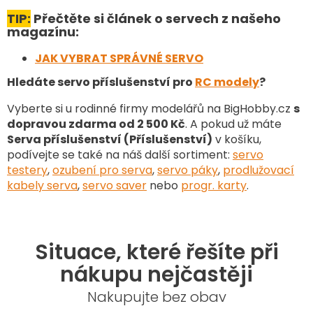
TIP:
Přečtěte si článek o servech z našeho
magazínu:
JAK VYBRAT SPRÁVNÉ SERVO
Hledáte servo příslušenství pro
RC modely
?
Vyberte si u rodinné firmy modelářů na BigHobby.cz
s
dopravou zdarma od 2 500 Kč
. A pokud už máte
Serva příslušenství (Příslušenství)
v košíku,
podívejte se také na náš další sortiment
:
servo
testery
,
ozubení pro serva
,
servo páky
,
prodlužovací
kabely serva
,
servo saver
nebo
progr. karty
.
Situace, které řešíte při
nákupu nejčastěji
Nakupujte bez obav