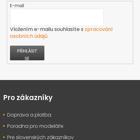
E-mail
Vložením e-mailu souhlasíte s
zpracování
osobních údajů
PŘIHLÁSIT
SE
Z
á
p
Pro zákazníky
a
t
Doprava a platba
í
Poradna pro modeláře
Pre slovenských zákazníkov