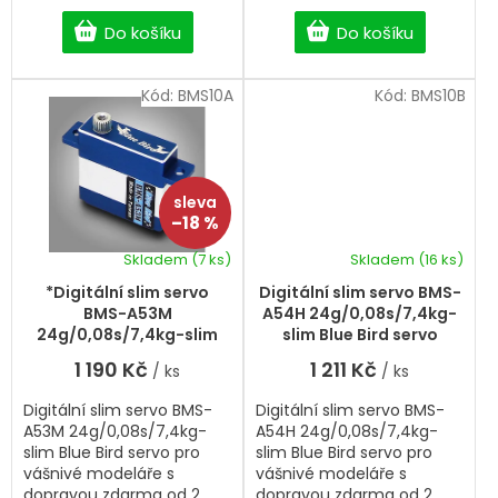
Professional Analog servo.
Professional Digital servo.
Do košíku
Do košíku
Kód:
BMS10A
Kód:
BMS10B
–18 %
Skladem
(7 ks)
Skladem
(16 ks)
*Digitální slim servo
Digitální slim servo BMS-
BMS-A53M
A54H 24g/0,08s/7,4kg-
24g/0,08s/7,4kg-slim
slim Blue Bird servo
Blue Bird servo
1 190 Kč
1 211 Kč
/ ks
/ ks
Digitální slim servo BMS-
Digitální slim servo BMS-
A53M 24g/0,08s/7,4kg-
A54H 24g/0,08s/7,4kg-
slim Blue Bird servo pro
slim Blue Bird servo pro
vášnivé modeláře s
vášnivé modeláře s
dopravou zdarma od 2
dopravou zdarma od 2