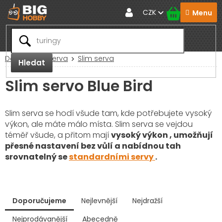
Přejít
CZK
na
obsah
Domů
RC Serva
Slim serva
Hledat
Slim servo Blue Bird
Slim serva se hodí všude tam, kde potřebujete vysoký
výkon, ale máte málo místa. Slim serva se vejdou
téměř všude, a přitom mají
vysoký výkon
, umožňují
přesné nastavení
bez vůlí a nabídnou tah
srovnatelný se
standardními servy
.
V
Doporučujeme
Nejlevnější
Nejdražší
ý
p
Nejprodávanější
Abecedně