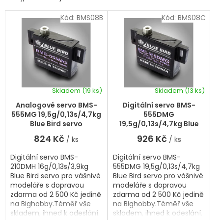
Ř
i
a
s
Kód:
BMS08B
Kód:
BMS08C
z
p
e
r
n
í
o
p
d
r
u
o
k
d
Skladem
(19 ks)
Skladem
(13 ks)
t
Průměrné
u
hodnocení
ů
k
Analogové servo BMS-
Digitální servo BMS-
produktu
t
555MG 19,5g/0,13s/4,7kg
555DMG
je
ů
Blue Bird servo
19,5g/0,13s/4,7kg Blue
5,0
Bird servo
824 Kč
926 Kč
/ ks
/ ks
z
5
Digitální servo BMS-
Digitální servo BMS-
hvězdiček.
210DMH 16g/0,13s/3,9kg
555DMG 19,5g/0,13s/4,7kg
Blue Bird servo pro vášnivé
Blue Bird servo pro vášnivé
modeláře s dopravou
modeláře s dopravou
zdarma od 2 500 Kč jedině
zdarma od 2 500 Kč jedině
na Bighobby.Téměř vše
na Bighobby.Téměř vše
skladem, ihned k odeslání.
skladem, ihned k odeslání.