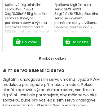
Špičkové Digitální slim
Špičkové Digitální slim
servo BMS-A922+
servo BMS-A923
34g/0,08s/18,5kg Blue Bird
34g/0,048s/15,1kg Blue Bird
servo se skvělým
servo se skvělým
poměrem ceny a výkonu.
poměrem ceny a výkonu.
Doprava zdarma nad 2
Doprava zdarma nad 2
500 Kč. Professional Digital
500 Kč jedině na BigHobby.
servo.
Professional Analog HV
servo.
Do košíku
Do košíku
8
položek celkem
O
v
l
Slim serva Blue Bird servo
á
d
Digitální i analogová slim serva umožňují využití PWM
a
modulace pro signál z přijímače v modelu. Pokud
c
hledáte opravdu výkonné micro servo, vsaďte na
í
digitální. Jestli ale potřebujete, aby mělo servo nižší
p
spotřebu, bude pro vás lepší slim servo analogové.
r
v
Slim serva značky Blue Bird Servo vás zaujmou