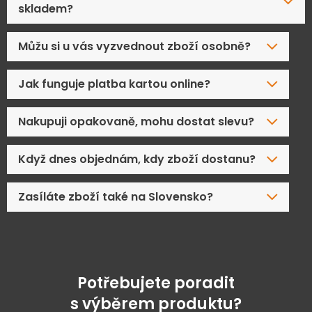
skladem?
Můžu si u vás vyzvednout zboží osobně?
Jak funguje platba kartou online?
Nakupuji opakovaně, mohu dostat slevu?
Když dnes objednám, kdy zboží dostanu?
Zasíláte zboží také na Slovensko?
Potřebujete poradit
s výběrem produktu?