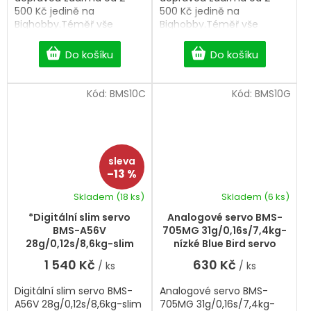
500 Kč jedině na
500 Kč jedině na
Bighobby.Téměř vše
Bighobby.Téměř vše
skladem, ihned k odeslání.
skladem, ihned k odeslání.
Professional Digital Slim
Professional Digital Slim
Do košíku
Do košíku
servo.
servo.
Kód:
BMS10C
Kód:
BMS10G
–13 %
Skladem
(18 ks)
Skladem
(6 ks)
*Digitální slim servo
Analogové servo BMS-
BMS-A56V
705MG 31g/0,16s/7,4kg-
28g/0,12s/8,6kg-slim
nízké Blue Bird servo
Blue Bird servo
1 540 Kč
630 Kč
/ ks
/ ks
Digitální slim servo BMS-
Analogové servo BMS-
A56V 28g/0,12s/8,6kg-slim
705MG 31g/0,16s/7,4kg-