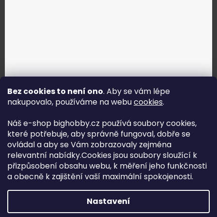
Bez cookies to není ono
. Aby se vám lépe
nakupovalo, používáme na webu
cookies
.
Jak vybrat správné servo?
Náš e-shop bighobby.cz používá soubory cookies,
které potřebuje, aby správně fungoval, dobře se
Najít správné servo
ovládal a aby se Vám zobrazovaly zejména
relevantní nabídky.Cookies jsou soubory sloužící k
přizpůsobení obsahu webu, k měření jeho funkčnosti
a obecně k zajištění vaší maximální spokojenosti.
Copyright (c) 2016 -2026 Big hobby.cz - všechna práva
Nastavení
vyhrazena