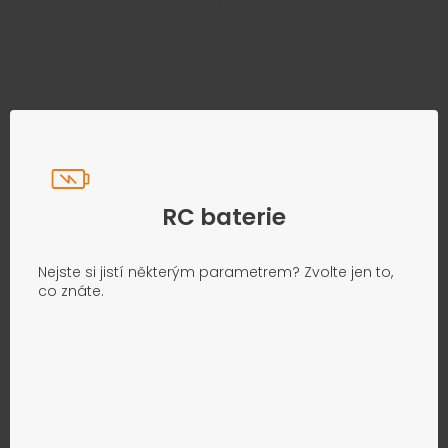
zbytečného hledání
Přesně podle parametrů vašeho modelu
RC baterie
Nejste si jistí některým parametrem? Zvolte jen to,
co znáte.