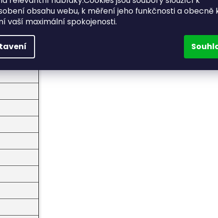
a relevantní nabídky.Cookies jsou soubory sloužící k
sobení obsahu webu, k měření jeho funkčnosti a obecně 
ění vaší maximální spokojenosti.
tavení
Souhl