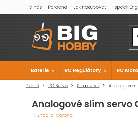
Přejít
O nás
Poradna
Jak nakupovat
I speak Eng
na
obsah
Baterie
RC Regulátory
RC Moto
Domů
RC Serva
Slim serva
Analogové sl
Analogové slim servo
Značka:
Corona