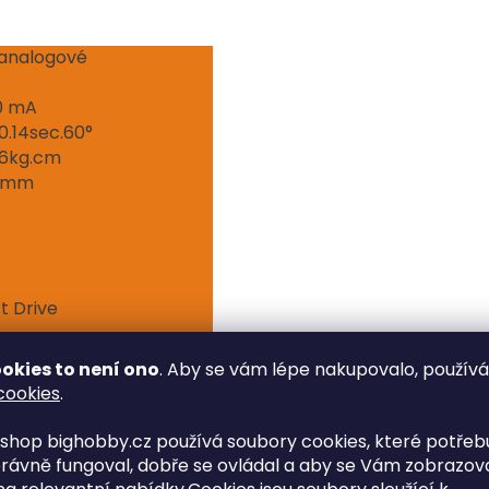
analogové
0 mA
 0.14sec.60°
.6kg.cm
5 mm
ct Drive
° C
okies to není ono
. Aby se vám lépe nakupovalo, použív
cookies
.
shop bighobby.cz používá soubory cookies, které potřebu
rávně fungoval, dobře se ovládal a aby se Vám zobrazov