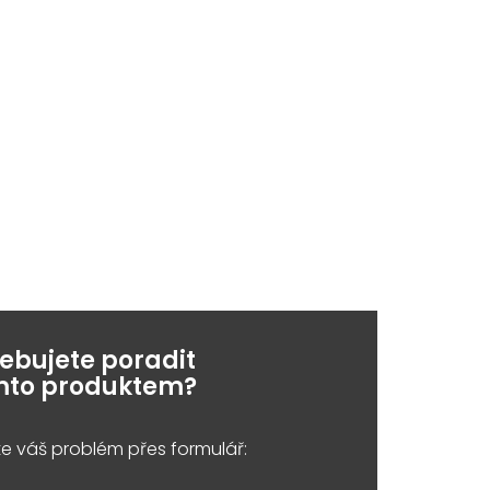
řebujete poradit
ímto produktem?
e váš problém přes formulář: