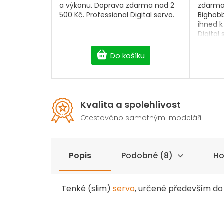
a výkonu. Doprava zdarma nad 2
zdarma 
500 Kč. Professional Digital servo.
Bighob
ihned k
Digital 
Do košíku
Kvalita a spolehlivost
Otestováno samotnými modeláři
Popis
Podobné (8)
Ho
Tenké (slim)
servo
, určené především do