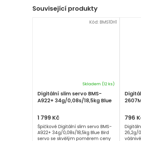
Související produkty
Kód:
BMS10H1
Skladem
(12 ks)
Digitální slim servo BMS-
Digitá
A922+ 34g/0,08s/18,5kg Blue
2607M
Bird servo
JX Se
1 799 Kč
796 K
Špičkové Digitální slim servo BMS-
Digitál
A922+ 34g/0,08s/18,5kg Blue Bird
26,2g/0
servo se skvělým poměrem ceny
vášniv