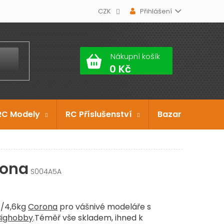
CZK
Přihlášení
Nákupní košík
RC Modely
RC Příslušenství
Bazar
Dárko
rona
S004A5A
s/4,6kg
Corona
pro vášnivé modeláře s
Bighobby
.Téměř vše skladem, ihned k