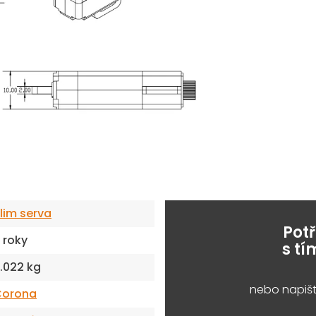
lim serva
Pot
 roky
s t
.022 kg
nebo napišt
Corona