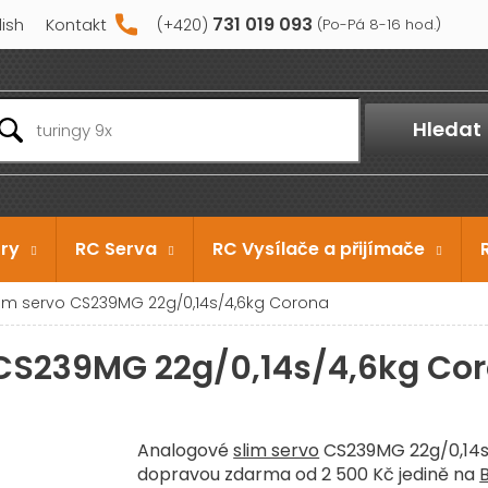
731 019 093
lish
Kontakt
Hledat
ry
RC Serva
RC Vysílače a přijímače
im servo CS239MG 22g/0,14s/4,6kg Corona
 CS239MG 22g/0,14s/4,6kg Co
Analogové
slim servo
CS239MG 22g/0,14
dopravou zdarma od 2 500 Kč jedině na