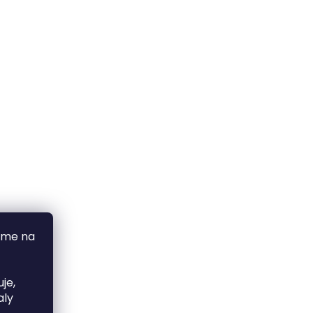
áme na
je,
aly