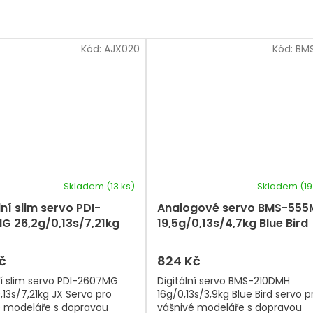
Kód:
AJX020
Kód:
BM
Skladem
(13 ks)
Skladem
(19
lní slim servo PDI-
Analogové servo BMS-55
G 26,2g/0,13s/7,21kg
19,5g/0,13s/4,7kg Blue Bird
rvo
servo
č
824 Kč
ní slim servo PDI-2607MG
Digitální servo BMS-210DMH
,13s/7,21kg JX Servo pro
16g/0,13s/3,9kg Blue Bird servo p
é modeláře s dopravou
vášnivé modeláře s dopravou