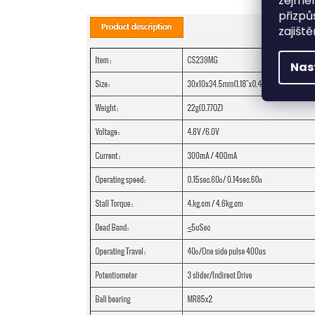
zejmén
přizpů
zajišt
Nas