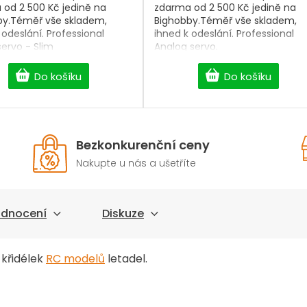
od 2 500 Kč jedině na
zdarma od 2 500 Kč jedině na
by.Téměř vše skladem,
Bighobby.Téměř vše skladem,
 odeslání. Professional
ihned k odeslání. Professional
servo - Slim
Analog servo.
Do košíku
Do košíku
Bezkonkurenční ceny
Nakupte u nás a ušetříte
dnocení
Diskuze
 křidélek
RC modelů
letadel.