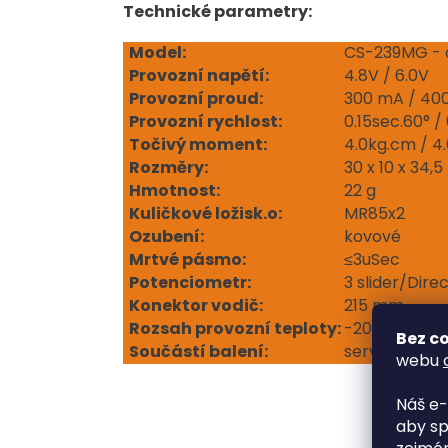
Technické parametry:
Model:
CS-239MG - 
Provozní napětí:
4.8V / 6.0V
Provozní proud:
300 mA / 40
Provozní rychlost:
0.15sec.60° /
Točivý moment:
4.0kg.cm / 4
Rozměry:
30 x 10 x 34,
Hmotnost:
22 g
Kuličkové ložisk.o:
MR85x2
Ozubení:
kovové
Mrtvé pásmo:
≤3uSec
Potenciometr:
3 slider/Dire
Konektor vodič:
215 mm
Rozsah provozní teploty:
-20 ° C + 60 
Bez co
Součástí balení:
servopáky
webu
Náš e-
aby sp