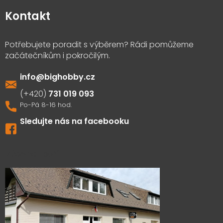
Kontakt
info
@
bighobby.cz
731 019 093
Sledujte nás na facebooku
Výdejna zboží