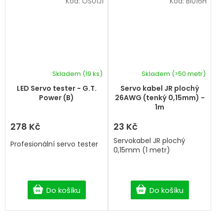
Kód:
OS01J1
Kód:
BI016H
Skladem
(19 ks)
Skladem
(>50 metr)
LED Servo tester - G.T.
Servo kabel JR plochý
Power (B)
26AWG (tenký 0,15mm) -
1m
278 Kč
23 Kč
Servokabel JR plochý
Profesionální servo tester
0,15mm (1 metr)
Do košíku
Do košíku