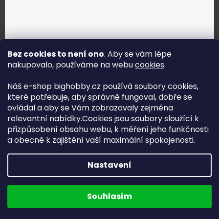
Bez cookies to není ono
. Aby se vám lépe
nakupovalo, používáme na webu
cookies
.
Jak vybrat správné servo?
Náš e-shop bighobby.cz používá soubory cookies,
které potřebuje, aby správně fungoval, dobře se
Najít správné servo
ovládal a aby se Vám zobrazovaly zejména
relevantní nabídky.Cookies jsou soubory sloužící k
přizpůsobení obsahu webu, k měření jeho funkčnosti
a obecně k zajištění vaší maximální spokojenosti.
Copyright (c) 2016 -2026 Big hobby.cz - všechna práva
Nastavení
vyhrazena
Na UX & Web Design je tu
Lukáš Dubina
Běžíme na
Souhlasím
Shoptet