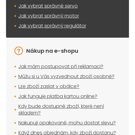
Jak vybrat správné servo
Jak vybrat správný motor
Jak vybrat správný regulátor
Nákup na e-shopu
Jak mám postupovat při reklamaci?
Můžu si u Vás vyzvednout zboží osobně?
Lze zboží zaslat v obálce?
Jak funguje platba kartou online?
Kdy bude dostupné zboží, které není
skladem?
Nakupuji opakovaně, mohu dostat slevu?
Když dnes objednám, kdy zboží dostanu?