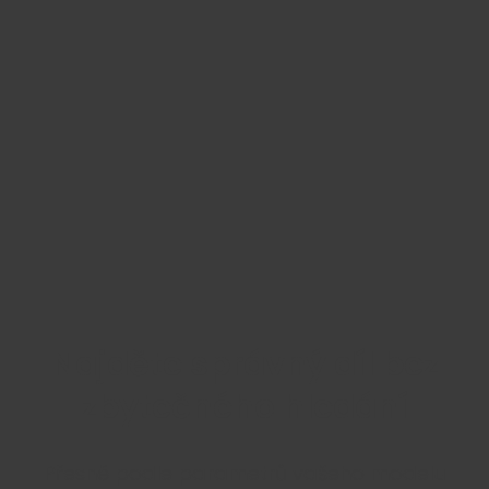
Najděte správný díl bez
zbytečného hledání
Přesně podle parametrů vašeho modelu