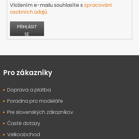
Vložením e-mailu souhlasíte s
zpracování
osobních údajů
PŘIHLÁSIT
SE
Z
á
p
Pro zákazníky
a
t
Doprava a platba
í
Poradna pro modeláře
Pre slovenských zákazníkov
Časté dotazy
Velkoobchod