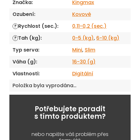
Značka
:
Kingmax
Ozubení
:
Kovové
Rychlost (sec.)
:
0,11-0,2 (sec.)
?
Tah (kg)
:
0-5 (kg)
,
6-10 (kg)
?
Typ serva
:
Mini
,
Slim
Váha (g)
:
16-30 (g)
Vlastnosti
:
Digitální
Položka byla vyprodána…
Potřebujete poradit
s tímto produktem?
nebo napište váš problém přes