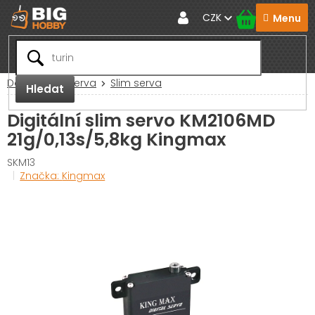
Přejít
CZK
na
obsah
Domů
RC Serva
Slim serva
Hledat
Digitální slim servo KM2106MD
21g/0,13s/5,8kg Kingmax
SKM13
Značka:
Kingmax