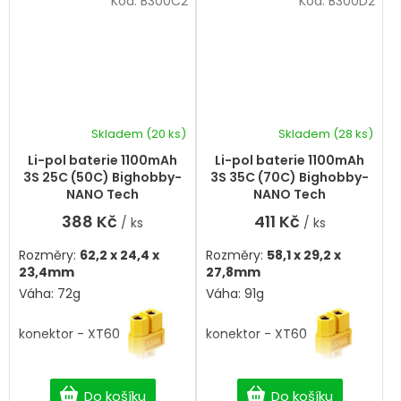
Kód:
B300C2
Kód:
B300D2
Skladem
(20 ks)
Skladem
(28 ks)
Průměrné
hodnocení
Li-pol baterie 1100mAh
Li-pol baterie 1100mAh
produktu
3S 25C (50C) Bighobby-
3S 35C (70C) Bighobby-
je
NANO Tech
NANO Tech
5,0
388 Kč
411 Kč
/ ks
/ ks
z
5
Rozměry:
62,2 x 24,4 x
Rozměry:
58,1 x 29,2 x
hvězdiček.
23,4mm
27,8mm
Váha: 72g
Váha: 91g
konektor - XT60
konektor - XT60
Do košíku
Do košíku