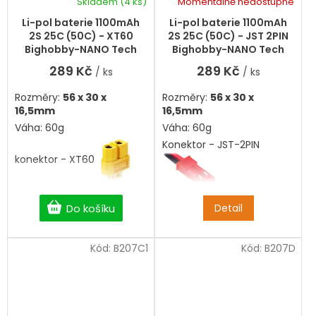
Skladem
(4 ks)
Momentálně nedostupné
Průměrné
hodnocení
Li-pol baterie 1100mAh
Li-pol baterie 1100mAh
produktu
2S 25C (50C) - XT60
2S 25C (50C) - JST 2PIN
je
Bighobby-NANO Tech
Bighobby-NANO Tech
5,0
289 Kč
289 Kč
/ ks
/ ks
z
5
Rozměry:
56 x 30 x
Rozměry:
56 x 30 x
hvězdiček.
16,5mm
16,5mm
Váha: 60g
Váha: 60g
Konektor - JST-2PIN
konektor - XT60
Do košíku
Detail
Kód:
B207C1
Kód:
B207D