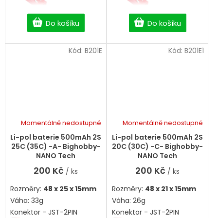
Do košíku
Do košíku
Kód:
B201E
Kód:
B201E1
Momentálně nedostupné
Momentálně nedostupné
Li-pol baterie 500mAh 2S
Li-pol baterie 500mAh 2S
25C (35C) -A- Bighobby-
20C (30C) -C- Bighobby-
NANO Tech
NANO Tech
200 Kč
200 Kč
/ ks
/ ks
Rozměry:
48 x 25 x 15mm
Rozměry:
48 x 21 x 15mm
Váha: 33g
Váha: 26g
Konektor - JST-2PIN
Konektor - JST-2PIN