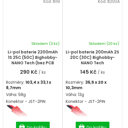
Kód:
B119
Kód:
B200A
Skladem
(3 ks)
Skladem
(20 ks)
Li-pol baterie 2200mAh
Li-pol baterie 200mAh 2S
1S 25C (50C) Bighobby-
20C (30C) Bighobby-
NANO Tech (bez PCB
NANO Tech
ochrany)
290 Kč
145 Kč
/ ks
/ ks
Rozměry:
103,4 x 33,1 x
Rozměry:
36,5 x 20 x
8,7mm
10,3mm
Váha: 58g
Váha: 13g
Konektor - JST-2PIN
Konektor - JST-2PIN
Do košíku
Do košíku