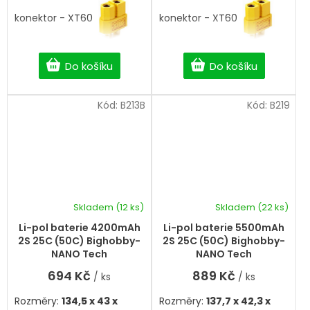
konektor - XT60
konektor - XT60
Do košíku
Do košíku
Kód:
B213B
Kód:
B219
Skladem
(12 ks)
Skladem
(22 ks)
Li-pol baterie 4200mAh
Li-pol baterie 5500mAh
2S 25C (50C) Bighobby-
2S 25C (50C) Bighobby-
NANO Tech
NANO Tech
694 Kč
889 Kč
/ ks
/ ks
Rozměry:
134,5 x 43 x
Rozměry:
137,7 x 42,3 x