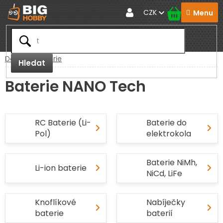
Přejít
CZK
na
obsah
Domů
Baterie
Hledat
Baterie NANO Tech
RC Baterie (Li-
Baterie do
Pol)
elektrokola
Baterie NiMh,
Li-ion baterie
NiCd, LiFe
Knoflíkové
Nabíječky
baterie
baterií