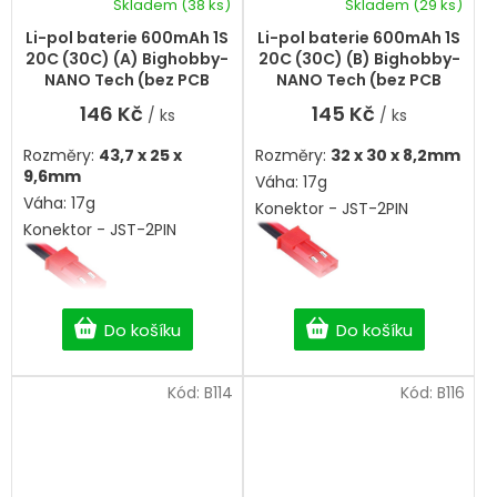
Skladem
(38 ks)
Skladem
(29 ks)
Li-pol baterie 600mAh 1S
Li-pol baterie 600mAh 1S
20C (30C) (A) Bighobby-
20C (30C) (B) Bighobby-
NANO Tech (bez PCB
NANO Tech (bez PCB
ochrany)
ochrany)
146 Kč
145 Kč
/ ks
/ ks
Rozměry:
43,7 x 25 x
Rozměry:
32 x 30 x 8,2mm
9,6mm
Váha: 17g
Váha: 17g
Konektor - JST-2PIN
Konektor - JST-2PIN
Do košíku
Do košíku
Kód:
B114
Kód:
B116