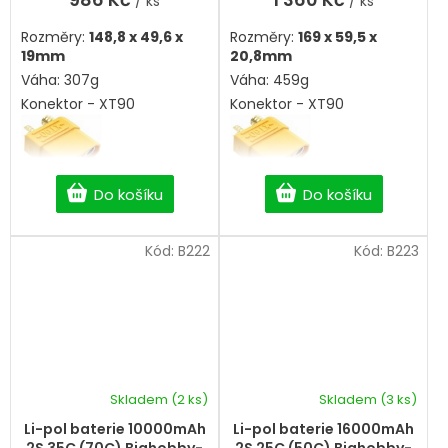
/ ks
/ ks
Rozměry:
148,8 x 49,6 x
Rozměry:
169 x 59,5 x
19mm
20,8mm
Váha: 307g
Váha: 459g
Konektor - XT90
Konektor - XT90
Do košíku
Do košíku
Kód:
B222
Kód:
B223
Skladem
(2 ks)
Skladem
(3 ks)
Li-pol baterie 10000mAh
Li-pol baterie 16000mAh
2S 35C (70C) Bighobby-
2S 25C (50C) Bighobby-