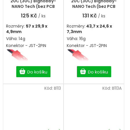
20C (30C) Bighobby-
20C (30C) Bighobby-
je
NANO Tech (bez PCB
NANO Tech (bez PCB
5,0
ochrany)
ochrany)
125 Kč
131 Kč
/ ks
/ ks
z
5
Rozměry:
57 x 29,9 x
Rozměry:
43,7 x 24,6 x
hvězdiček.
4,9mm
7,3mm
Váha: 14g
Váha: 16g
Konektor - JST-2PIN
Konektor - JST-2PIN
Do košíku
Do košíku
Kód:
B113
Kód:
B113A