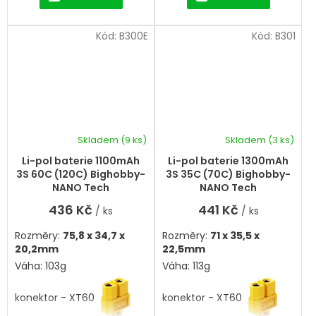
Kód:
B300E
Kód:
B301
Skladem
(9 ks)
Skladem
(3 ks)
Li-pol baterie 1100mAh
Li-pol baterie 1300mAh
3S 60C (120C) Bighobby-
3S 35C (70C) Bighobby-
NANO Tech
NANO Tech
436 Kč
441 Kč
/ ks
/ ks
Rozměry:
75,8 x 34,7 x
Rozměry:
71 x 35,5 x
20,2mm
22,5mm
Váha: 103g
Váha: 113g
konektor - XT60
konektor - XT60