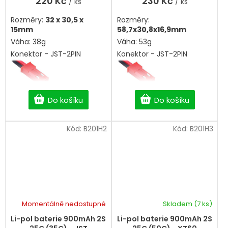
220 Kč
230 Kč
/ ks
/ ks
z
5
Rozměry:
32 x 30,5 x
Rozměry:
hvězdiček.
15mm
58,7x30,8x16,9mm
Váha: 38g
Váha: 53g
Konektor - JST-2PIN
Konektor - JST-2PIN
Do košíku
Do košíku
Kód:
B201H2
Kód:
B201H3
Momentálně nedostupné
Skladem
(7 ks)
Průměrné
hodnocení
Li-pol baterie 900mAh 2S
Li-pol baterie 900mAh 2S
produktu