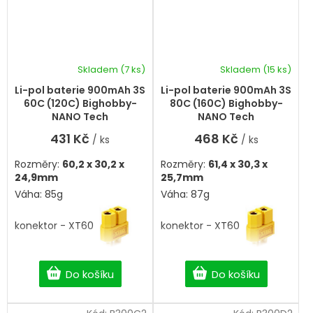
Skladem
(7 ks)
Skladem
(15 ks)
Li-pol baterie 900mAh 3S
Li-pol baterie 900mAh 3S
60C (120C) Bighobby-
80C (160C) Bighobby-
NANO Tech
NANO Tech
431 Kč
468 Kč
/ ks
/ ks
Rozměry:
60,2 x 30,2 x
Rozměry:
61,4 x 30,3 x
24,9mm
25,7mm
Váha: 85g
Váha: 87g
konektor - XT60
konektor - XT60
Do košíku
Do košíku