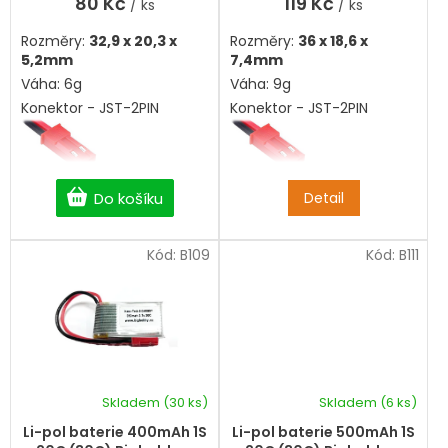
80 Kč
119 Kč
/ ks
/ ks
z
z
5
5
Rozměry:
32,9 x 20,3 x
Rozměry:
36 x 18,6 x
hvězdiček.
hvězdiček.
5,2mm
7,4mm
Váha: 6g
Váha: 9g
Konektor - JST-2PIN
Konektor - JST-2PIN
Do košíku
Detail
Kód:
B109
Kód:
B111
Skladem
(30 ks)
Skladem
(6 ks)
Průměrné
hodnocení
Li-pol baterie 400mAh 1S
Li-pol baterie 500mAh 1S
produktu