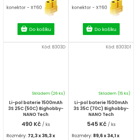
konektor - XT60
konektor - XT60
Do košíku
Do košíku
Kód:
B303D
Kód:
B303D1
Skladem
(26 ks)
Skladem
(15 ks)
Průměrné
hodnocení
Li-pol baterie 1500mAh
Li-pol baterie 1500mAh
produktu
3S 25C (50C) Bighobby-
3S 35C (70C) Bighobby-
je
NANO Tech
NANO Tech
5,0
490 Kč
545 Kč
/ ks
/ ks
z
5
Rozměry:
72,3 x 35,3 x
Rozměry:
89,6 x 34,1 x
hvězdiček.