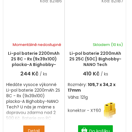
Kód:
B211B6
Kód:
B211B7
Momentálně nedostupné
Skladem
(10 ks)
Li-pol baterie 2200mAh
Li-pol baterie 2200mAh
2S 8C - Rx (9x39x100)
2S 25C (50C) Bighobby-
placka-A Bighobby-
NANO Tech
NANO Tech
244 Kč
410 Kč
/ ks
/ ks
Hledáte vysoce výkonné
Rozměry:
105,7 x 34,2 x
Li-pol baterie 2200mAh 2S
17mm
8C - Rx (9x39x100)
Váha: 121g
placka-A Bighobby-NANO
Tech? U nás je máme s
konektor - XT60
dopravou zdarma nad 2
500 Kč. Baterie pro RC
přijímače - Rx
Detail
Do košíku