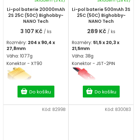
Skladem
(3 ks)
Skladem
(28 ks)
Li-pol baterie 20000mAh
Li-pol baterie 500mAh 3S
2S 25C (50C) Bighobby-
25C (50C) Bighobby-
NANO Tech
NANO Tech
3 107 Kč
289 Kč
/ ks
/ ks
Rozměry:
204 x 90,4 x
Rozměry:
51,5 x 20,3 x
27,8mm
21,5mm
Váha: 1077g
Váha: 38g
Konektor - XT90
Konektor - JST-2PIN
Do košíku
Do košíku
Kód:
B299B
Kód:
B300B3