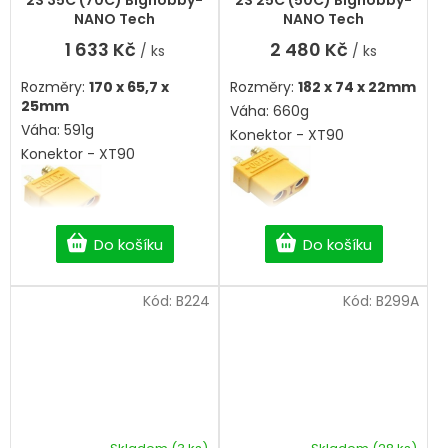
NANO Tech
NANO Tech
1 633 Kč
2 480 Kč
/ ks
/ ks
Rozměry:
170 x 65,7 x
Rozměry:
182 x 74 x 22mm
25mm
Váha: 660g
Váha: 591g
Konektor - XT90
Konektor - XT90
Do košíku
Do košíku
Kód:
B224
Kód:
B299A