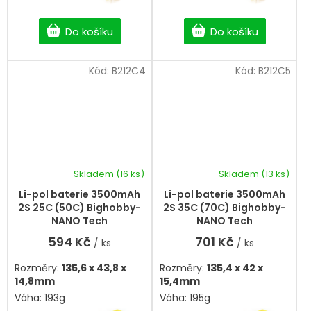
Do košíku
Do košíku
Kód:
B212C4
Kód:
B212C5
Skladem
(16 ks)
Skladem
(13 ks)
Li-pol baterie 3500mAh
Li-pol baterie 3500mAh
2S 25C (50C) Bighobby-
2S 35C (70C) Bighobby-
NANO Tech
NANO Tech
594 Kč
701 Kč
/ ks
/ ks
Rozměry:
135,6 x 43,8 x
Rozměry:
135,4 x 42 x
14,8mm
15,4mm
Váha: 193g
Váha: 195g