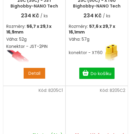
25C (35C) - JST
25C (50C) - XT60
je
Bighobby-NANO Tech
Bighobby-NANO Tech
5,0
234 Kč
234 Kč
/ ks
/ ks
z
5
Rozměry:
56,7 x 29,1 x
Rozměry:
57,6 x 29,7 x
hvězdiček.
16,9mm
16,1mm
Váha: 52g
Váha: 57g
Konektor - JST-2PIN
konektor - XT60
Detail
Do košíku
Kód:
B205C1
Kód:
B205C2