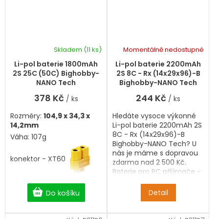
Skladem
(11 ks)
Momentálně nedostupné
Li-pol baterie 1800mAh
Li-pol baterie 2200mAh
2S 25C (50C) Bighobby-
2S 8C - Rx (14x29x96)-B
NANO Tech
Bighobby-NANO Tech
378 Kč
244 Kč
/ ks
/ ks
Rozměry:
104,9 x 34,3 x
Hledáte vysoce výkonné
14,2mm
Li-pol baterie 2200mAh 2S
8C - Rx (14x29x96)-B
Váha: 107g
Bighobby-NANO Tech? U
nás je máme s dopravou
konektor - XT60
zdarma nad 2 500 Kč.
Baterie pro RC přijímače -
Rx.
Do košíku
Detail