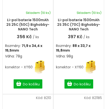
Skladem
(10 ks)
Skladem
(10 ks)
Průměrné
hodnocení
Li-pol baterie 1500mAh
Li-pol baterie 1500mAh
produktu
2S 25C (50C) Bighobby-
2S 35C (70C) Bighobby-
je
NANO Tech
NANO Tech
5,0
356 Kč
397 Kč
/ ks
/ ks
z
5
Rozměry:
71,9 x 34,4 x
Rozměry:
88 x 33,7 x
hvězdiček.
15,5mm
15,8mm
Váha: 78g
Váha: 98g
konektor - XT60
konektor - XT60
Do košíku
Do košíku
Kód:
B210
Kód:
B211B5