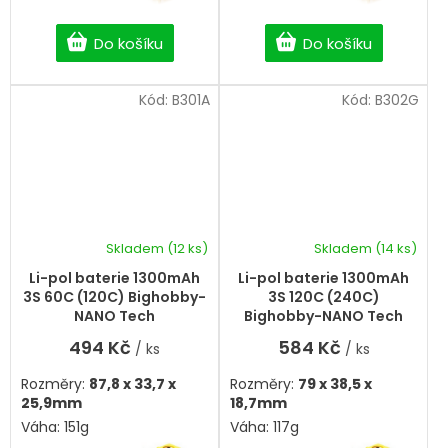
Do košíku
Do košíku
Kód:
B301A
Kód:
B302G
Skladem
(12 ks)
Skladem
(14 ks)
Li-pol baterie 1300mAh
Li-pol baterie 1300mAh
3S 60C (120C) Bighobby-
3S 120C (240C)
NANO Tech
Bighobby-NANO Tech
494 Kč
584 Kč
/ ks
/ ks
Rozměry:
87,8 x 33,7 x
Rozměry:
79 x 38,5 x
25,9mm
18,7mm
Váha: 151g
Váha: 117g