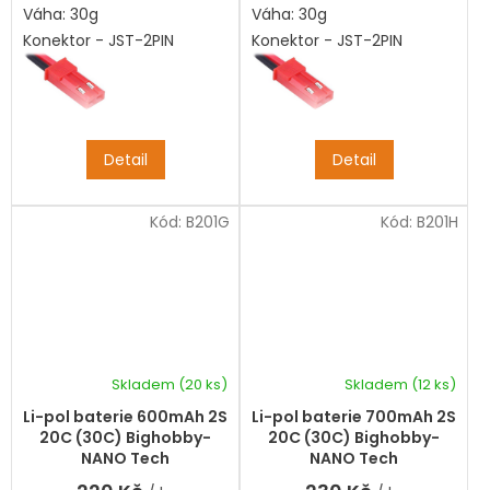
Váha: 30g
Váha: 30g
Konektor - JST-2PIN
Konektor - JST-2PIN
Detail
Detail
Kód:
B201G
Kód:
B201H
Skladem
(20 ks)
Skladem
(12 ks)
Průměrné
hodnocení
Li-pol baterie 600mAh 2S
Li-pol baterie 700mAh 2S
produktu
20C (30C) Bighobby-
20C (30C) Bighobby-
je
NANO Tech
NANO Tech
5,0