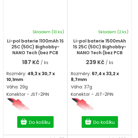
Skladem
(10 ks)
Skladem
(2 ks)
Li-pol baterie 1100mAh 1S
Li-pol baterie 1500mAh
25C (50C) Bighobby-
1S 25C (50C) Bighobby-
NANO Tech (bez PCB
NANO Tech (bez PCB
ochrany)
ochrany)
187 Kč
239 Kč
/ ks
/ ks
Rozměry:
49,3 x 30,7 x
Rozměry:
67,4 x 33,2 x
10,1mm
8,7mm
Váha: 29g
Váha: 37g
Konektor - JST-2PIN
Konektor - JST-2PIN
Do košíku
Do košíku