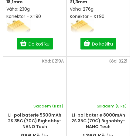
18,1mm
21,3mm
Váha: 230g
Váha: 276g
Konektor - XT90
Konektor - XT90
Do košíku
Do košíku
Kód:
B219A
Kód:
B221
Skladem
(11 ks)
Skladem
(8 ks)
Li-pol baterie 5500mAh
Li-pol baterie 8000mAh
2S 35C (70C) Bighobby-
2S 35C (70C) Bighobby-
NANO Tech
NANO Tech
986 Kč
1 360 Kč