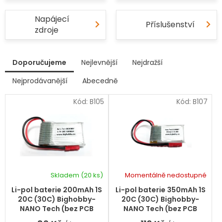
Napájecí
Příslušenství
zdroje
V
Doporučujeme
Nejlevnější
Nejdražší
ý
p
Nejprodávanější
Abecedně
Ř
i
a
s
Kód:
B105
Kód:
B107
z
p
e
r
n
í
o
p
d
r
u
o
k
d
Skladem
(20 ks)
Momentálně nedostupné
t
Průměrné
Průměrné
u
hodnocení
hodnocení
ů
k
Li-pol baterie 200mAh 1S
Li-pol baterie 350mAh 1S
produktu
produktu
t
20C (30C) Bighobby-
20C (30C) Bighobby-
je
je
ů
NANO Tech (bez PCB
NANO Tech (bez PCB
5,0
5,0
ochrany)
ochrany)