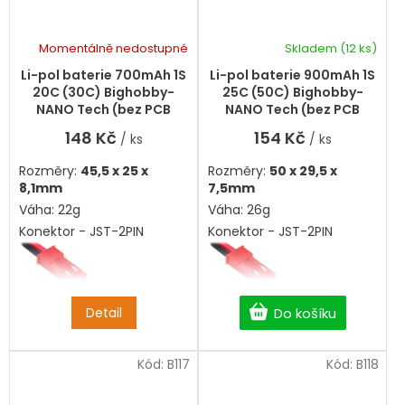
Momentálně nedostupné
Skladem
(12 ks)
Průměrné
hodnocení
Li-pol baterie 700mAh 1S
Li-pol baterie 900mAh 1S
produktu
20C (30C) Bighobby-
25C (50C) Bighobby-
je
NANO Tech (bez PCB
NANO Tech (bez PCB
5,0
ochrany)
ochrany)
148 Kč
154 Kč
/ ks
/ ks
z
5
Rozměry:
45,5 x 25 x
Rozměry:
50 x 29,5 x
hvězdiček.
8,1mm
7,5mm
Váha: 22g
Váha: 26g
Konektor - JST-2PIN
Konektor - JST-2PIN
Detail
Do košíku
Kód:
B117
Kód:
B118