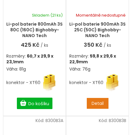
Skladem
(21 ks)
Momentálně nedostupné
Průměrné
hodnocení
Li-pol baterie 800mAh 3S
Li-pol baterie 900mAh 3S
produktu
80C (160C) Bighobby-
25C (50C) Bighobby-
je
NANO Tech
NANO Tech
5,0
425 Kč
350 Kč
/ ks
/ ks
z
5
Rozměry:
60,7 x 29,9 x
Rozměry:
59,8 x 29,6 x
hvězdiček.
23,1mm
22,9mm
Váha: 81g
Váha: 76g
konektor - XT60
konektor - XT60
Do košíku
Detail
Kód:
B300B3A
Kód:
B300B3B