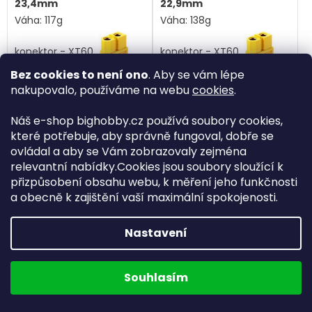
23,4mm
22,9mm
Váha: 117g
Váha: 138g
konektor - XT60
konektor - XT60
Bez cookies to není ono
. Aby se vám lépe
nakupovalo, používáme na webu
cookies
.
Do košíku
Do košíku
Náš e-shop bighobby.cz používá soubory cookies,
které potřebuje, aby správně fungoval, dobře se
Kód:
B303D2
Kód:
B303D3
ovládal a aby se Vám zobrazovaly zejména
relevantní nabídky.Cookies jsou soubory sloužící k
přizpůsobení obsahu webu, k měření jeho funkčnosti
a obecně k zajištění vaší maximální spokojenosti.
Nastavení
Skladem
(29 ks)
Skladem
(4 ks)
Li-pol baterie 1500mAh
Li-pol baterie 1500mAh
3S 60C (120C) Bighobby-
3S 120C (240C)
Souhlasím
NANO Tech
Bighobby-NANO Tech
575 Kč
648 Kč
/ ks
/ ks