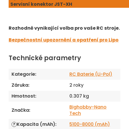
Servisní konektor JST-XH
Rozhodně vynikající volba pro vaše RC stroje.
Bezpečnostní upozornění a opatření pro Lipo
Technické parametry
Kategorie
:
RC Baterie (Li-Pol)
Záruka
:
2 roky
Hmotnost
:
0.307 kg
Bighobby-Nano
Značka
:
Tech
Kapacita (mAh)
:
5100-8000 (mAh)
?