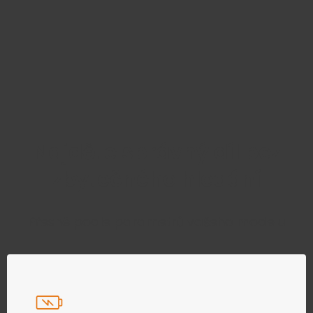
Najděte správný díl bez
zbytečného hledání
Přesně podle parametrů vašeho modelu