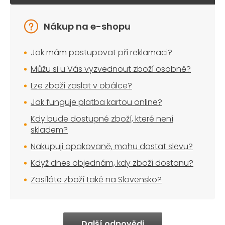
Nákup na e-shopu
Jak mám postupovat při reklamaci?
Můžu si u Vás vyzvednout zboží osobně?
Lze zboží zaslat v obálce?
Jak funguje platba kartou online?
Kdy bude dostupné zboží, které není
skladem?
Nakupuji opakovaně, mohu dostat slevu?
Když dnes objednám, kdy zboží dostanu?
Zasíláte zboží také na Slovensko?
Další odpovědi