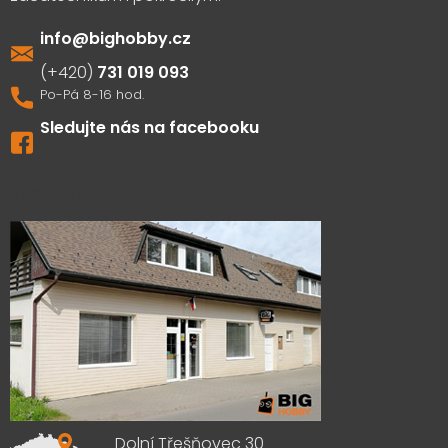
info
@
bighobby.cz
731 019 093
Sledujte nás na facebooku
Výdejna zboží
Dolní Třešňovec 30