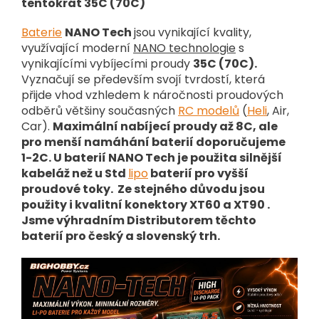
tentokrát 35C (70C)
Baterie
NANO Tech
jsou vynikající kvality,
využívající moderní
NANO technologie
s
vynikajícími vybíjecími proudy
35C (70C).
Vyznačují se především svojí tvrdostí, která
přijde vhod vzhledem k náročnosti proudových
odběrů většiny současných
RC modelů
(
Heli
, Air,
Car).
Maximální nabíjecí proudy až 8C, ale
pro menší namáhání baterií doporučujeme
1-2C. U baterií NANO Tech je použita silnější
kabeláž než u Std
lipo
baterií pro vyšší
proudové toky. Ze stejného důvodu jsou
použity i kvalitní konektory XT60 a XT90 .
Jsme výhradním Distributorem těchto
baterií pro český a slovenský trh.