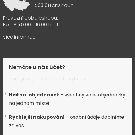
563 01 Lanškroun
Provozní doba eshopu:
Po - Pá 8:00 - 16:00 hod.
více informací
Nemáte u nás účet?
Zaregistrujte se a získejte výhody:
Historii objednávek
- všechny vaše objednávky
na jednom místě
Rychlejší nakupování
- osobní údaje doplníme
za vás