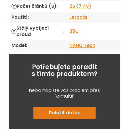
Počet článků (S)
:
2S (7.4V)
?
Použití
:
Letadla
Stálý vybíjecí
:
35C
?
proud
Model
:
NANO Tech
Potřebujete poradit
s tímto produktem?
nebo napište váš problém přes
formulář:
Položit dotaz