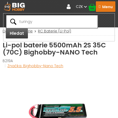
Přejít
CZK
na
obsah
Domů
Baterie
RC Baterie (Li-Pol)
Hledat
Li-pol baterie 5500mAh 2S 35C
(70C) Bighobby-NANO Tech
B219A
Značka:
Bighobby-Nano Tech