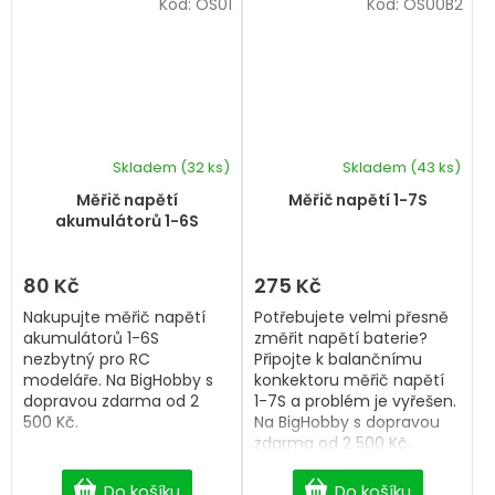
Kód:
OS01
Kód:
OS00B2
Skladem
(32 ks)
Skladem
(43 ks)
Měřič napětí
Měřič napětí 1-7S
akumulátorů 1-6S
80 Kč
275 Kč
Nakupujte měřič napětí
Potřebujete velmi přesně
akumulátorů 1-6S
změřit napětí baterie?
nezbytný pro RC
Připojte k balančnímu
modeláře. Na BigHobby s
konkektoru měřič napětí
dopravou zdarma od 2
1-7S a problém je vyřešen.
500 Kč.
Na BigHobby s dopravou
zdarma od 2 500 Kč.
Do košíku
Do košíku