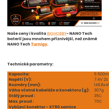
Naše ceny i kvalita
BIGHOBBY
- NANO Tech
baterií jsou mnohem příznivější, než známé
NANO Tech
Turnigy
.
Technické parametry:
Kapacita:
5 500m
Napětí (V
):
7.4V 2S
Rozměry (mm):
148.8x
Váha včetně kabeláže a konektoru (g):
307g
Stálý proud :
35C
Max. proud :
70C
Vybíjecí konektor - XT90 samice