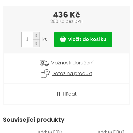
436 Kč
360 Kč bez DPH
Měrná
cena:
ks
Možnosti doručení
Dotaz na produkt
Hlídat
Související produkty
Kód:
PK001D
Kód:
PK013D3