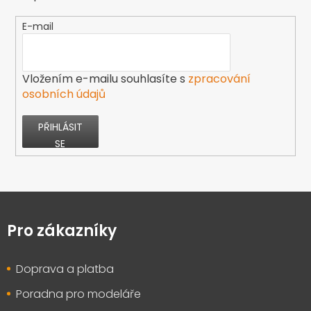
E-mail
Vložením e-mailu souhlasíte s
zpracování
osobních údajů
PŘIHLÁSIT
SE
Z
á
p
Pro zákazníky
a
t
Doprava a platba
í
Poradna pro modeláře