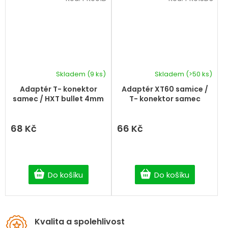
Skladem
(9 ks)
Skladem
(>50 ks)
Adaptér T- konektor
Adaptér XT60 samice /
samec / HXT bullet 4mm
T- konektor samec
68 Kč
66 Kč
Do košíku
Do košíku
Kvalita a spolehlivost