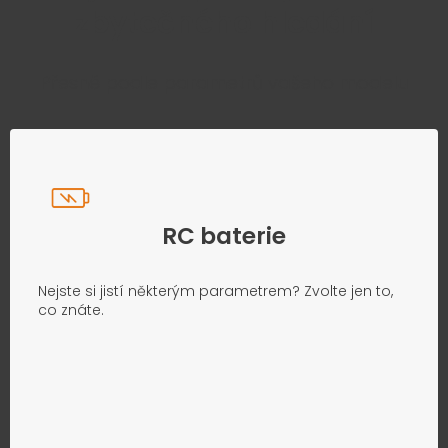
zbytečného hledání
Přesně podle parametrů vašeho modelu
RC baterie
Nejste si jistí některým parametrem? Zvolte jen to,
co znáte.