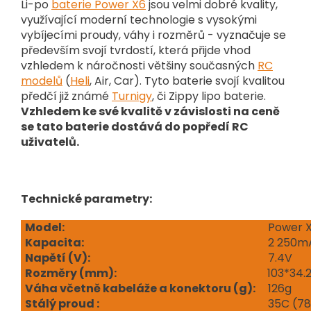
Li-po
baterie Power X6
jsou velmi dobré kvality,
využívající moderní technologie s vysokými
vybíjecími proudy, váhy i rozměrů - vyznačuje se
především svojí tvrdostí, která přijde vhod
vzhledem k náročnosti většiny současných
RC
modelů
(
Heli
, Air, Car). Tyto baterie svojí kvalitou
předčí již známé
Turnigy
, či Zippy lipo baterie.
Vzhledem ke své kvalitě v závislosti na ceně
se tato baterie dostává do popředí RC
uživatelů.
Technické parametry:
Model:
Power X
Kapacita:
2 250m
Napětí (V
):
7.4V
Rozměry (mm):
103*34.
Váha včetně kabeláže a konektoru (g):
126g
Stálý proud :
35C (78