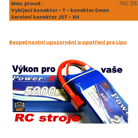
Max. proud :
70C (15
Vybíjecí konektor - T - konektor Dean
Servisní konektor JST - XH
Bezpečnostní upozornění a opatření pro Lipo