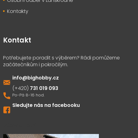
Osobní odběr v Lanškrouně
Kontakty
Kontakt
info
@
bighobby.cz
731 019 093
Sledujte nás na facebooku
Výdejna zboží