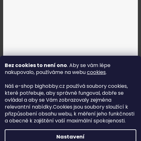
Bez cookies to není ono
. Aby se vám lépe
nakupovalo, používáme na webu
cookies
.
Jak vybrat správné servo?
Náš e-shop bighobby.cz používá soubory cookies,
které potřebuje, aby správně fungoval, dobře se
Najít správné servo
ovládal a aby se Vám zobrazovaly zejména
relevantní nabídky.Cookies jsou soubory sloužící k
přizpůsobení obsahu webu, k měření jeho funkčnosti
a obecně k zajištění vaší maximální spokojenosti.
Copyright (c) 2016 -2026 Big hobby.cz - všechna práva
Nastavení