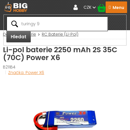
Přejít
CZK
na
obsah
Domů
Baterie
RC Baterie (Li-Pol)
Hledat
Li-pol baterie 2250 mAh 2S 35C
(70C) Power X6
B211B4
Značka:
Power X6