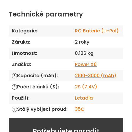
Technické parametry
Kategorie
:
RC Baterie (Li-Pol)
Záruka
:
2 roky
Hmotnost
:
0.126 kg
Značka
:
Power X6
Kapacita (mAh)
:
2100-3000 (mAh)
?
Počet článků (S)
:
2S (7.4V)
?
Použití
:
Letadla
Stálý vybíjecí proud
:
35C
?
Potřebujete poradit