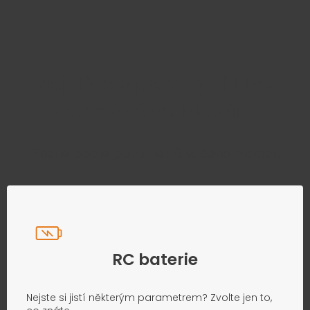
Najděte správný díl bez
zbytečného hledání
Přesně podle parametrů vašeho modelu
RC baterie
Nejste si jistí některým parametrem? Zvolte jen to,