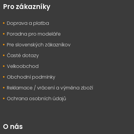
p
Pro zákazníky
a
t
Doprava a platba
í
Poradna pro modeláře
Pre slovenských zákazníkov
Časté dotazy
Velkoobchod
Obchodní podmínky
Reklamace / vrácení a výměna zboží
Ochrana osobních údajů
O nás