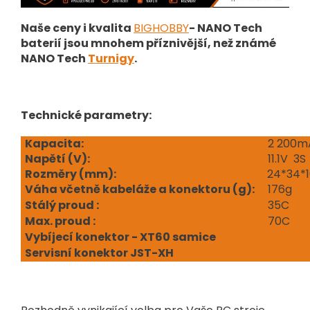
Naše ceny i kvalita
BIGHOBBY
- NANO Tech
baterií jsou mnohem příznivější, než známé
NANO Tech
Turnigy
.
Technické parametry:
Kapacita:
2 200m
Napětí (V
):
11.1V 3S
Rozměry (mm):
24*34*
Váha včetně kabeláže a konektoru (g):
176g
Stálý proud :
35C
Max. proud :
70C
Vybíjecí konektor - XT60 samice
Servisní konektor JST-XH