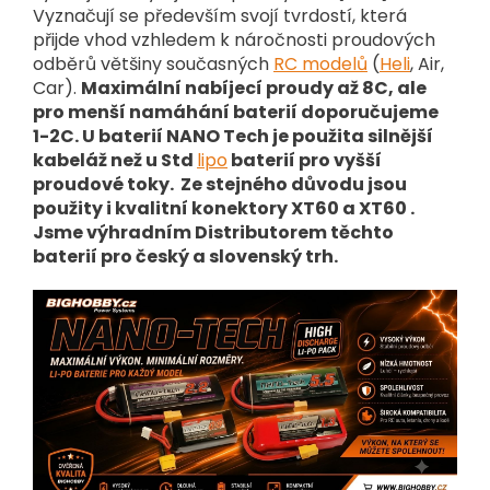
Vyznačují se především svojí tvrdostí, která
přijde vhod vzhledem k náročnosti proudových
odběrů většiny současných
RC modelů
(
Heli
, Air,
Car).
Maximální nabíjecí proudy až 8C, ale
pro menší namáhání baterií doporučujeme
1-2C. U baterií NANO Tech je použita silnější
kabeláž než u Std
lipo
baterií pro vyšší
proudové toky. Ze stejného důvodu jsou
použity i kvalitní konektory XT60 a XT60 .
Jsme výhradním Distributorem těchto
baterií pro český a slovenský trh.