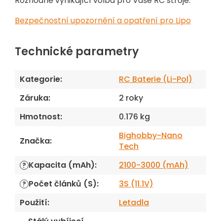
Rozhodně vynikající volba pro Vaše RC stroje.
Bezpečnostní upozornění a opatření pro Lipo
Technické parametry
Kategorie
:
RC Baterie (Li-Pol)
Záruka
:
2 roky
Hmotnost
:
0.176 kg
Bighobby-Nano
Značka
:
Tech
Kapacita (mAh)
:
2100-3000 (mAh)
?
Počet článků (S)
:
3S (11.1V)
?
Použití
:
Letadla