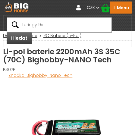
Přejít
CZK
na
obsah
Domů
Baterie
RC Baterie (Li-Pol)
Hledat
Li-pol baterie 2200mAh 3S 35C
(70C) Bighobby-NANO Tech
B307E
Značka:
Bighobby-Nano Tech