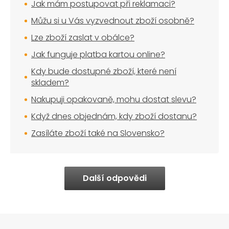
Jak mám postupovat při reklamaci?
Můžu si u Vás vyzvednout zboží osobně?
Lze zboží zaslat v obálce?
Jak funguje platba kartou online?
Kdy bude dostupné zboží, které není
skladem?
Nakupuji opakovaně, mohu dostat slevu?
Když dnes objednám, kdy zboží dostanu?
Zasíláte zboží také na Slovensko?
Další odpovědi