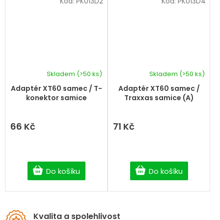
Kód:
PK013D2
Kód:
PK013D4
Skladem
(>50 ks)
Skladem
(>50 ks)
Adaptér XT60 samec / T-
Adaptér XT60 samec /
konektor samice
Traxxas samice (A)
66 Kč
71 Kč
Do košíku
Do košíku
Kvalita a spolehlivost