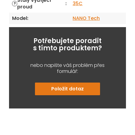
Stálý vybíjecí
:
35C
?
proud
Model
:
NANO Tech
Potřebujete poradit
s tímto produktem?
nebo napište váš problém přes
formulář:
Položit dotaz