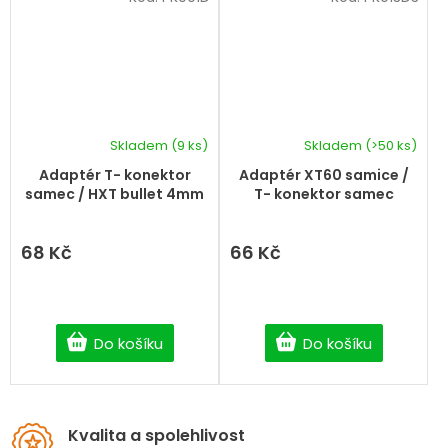
Skladem
(9 ks)
Skladem
(>50 ks)
Adaptér T- konektor
Adaptér XT60 samice /
samec / HXT bullet 4mm
T- konektor samec
68 Kč
66 Kč
Do košíku
Do košíku
Kvalita a spolehlivost