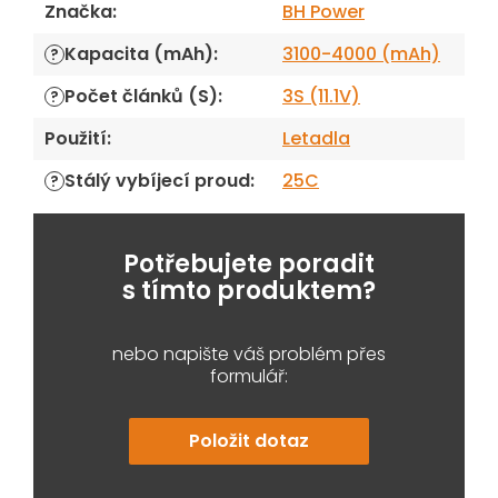
Značka
:
BH Power
Kapacita (mAh)
:
3100-4000 (mAh)
?
Počet článků (S)
:
3S (11.1V)
?
Použití
:
Letadla
Stálý vybíjecí proud
:
25C
?
Potřebujete poradit
s tímto produktem?
nebo napište váš problém přes
formulář:
Položit dotaz