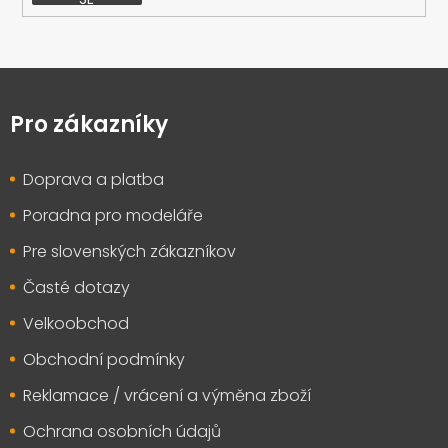
Z
á
p
Pro zákazníky
a
t
Doprava a platba
í
Poradna pro modeláře
Pre slovenských zákazníkov
Časté dotazy
Velkoobchod
Obchodní podmínky
Reklamace / vrácení a výměna zboží
Ochrana osobních údajů