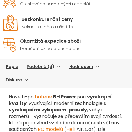
Otestováno samotnými modeláři
Bezkonkurenční ceny
Nakupte u nás a ušetříte
Okamžitá expedice zboží
Doručení už do druhého dne
Popis
Podobné (9)
Hodnocení
Diskuze
Nové Li-po
baterie
BH Power
jsou
vynikající
kvality
, využívající moderní technologie s
vynikajícími vybíjecími proudy
, váhy i
rozměrů - vyznačuje se především svojí tvrdostí,
která přijde vhod vzhledem k náročnosti většiny
současných
RC modelů
(
Heli
, Air, Car). Dle