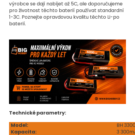
výrobce se dají nabíjet až 5C, ale doporučujeme
pro životnost těchto baterií používat standardní
1-3C. Poznejte opravdovou kvalitu těchto Li-po
baterií.
Technické parametry:
Model:
BH 330
Kapacita:
3 300m