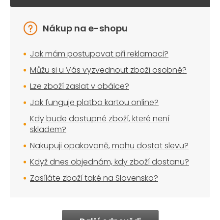
Nákup na e-shopu
Jak mám postupovat při reklamaci?
Můžu si u Vás vyzvednout zboží osobně?
Lze zboží zaslat v obálce?
Jak funguje platba kartou online?
Kdy bude dostupné zboží, které není
skladem?
Nakupuji opakovaně, mohu dostat slevu?
Když dnes objednám, kdy zboží dostanu?
Zasíláte zboží také na Slovensko?