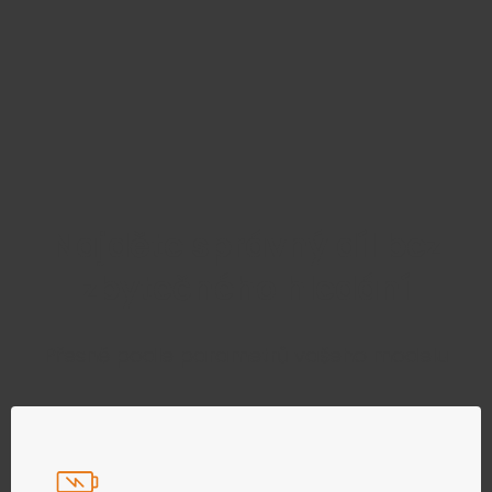
Najděte správný díl bez
zbytečného hledání
Přesně podle parametrů vašeho modelu