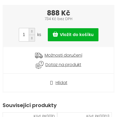
888 Kč
734 Kč bez DPH
Měrná
cena:
ks
Možnosti doručení
Dotaz na produkt
Hlídat
Související produkty
Kód:
PK001D
Kód:
PK013D3