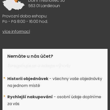
Dolní Třešňovec 30
563 01 Lanškroun
Provozní doba eshopu:
Po - Pá 8:00 - 16:00 hod.
více informací
Nemáte u nás účet?
Zaregistrujte se a získejte výhody:
Historii objednávek
- všechny vaše objednávky
na jednom místě
Rychlejší nakupování
- osobní údaje doplníme
za vás