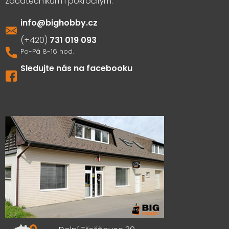
info
@
bighobby.cz
731 019 093
Sledujte nás na facebooku
Výdejna zboží