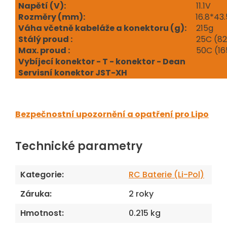
Napětí (V
):
11.1V
Rozměry (mm):
16.8*43
Váha včetně kabeláže a konektoru (g):
215g
Stálý proud :
25C (82
Max. proud :
50C (16
Vybíjecí konektor - T - konektor - Dean
Servisní konektor JST-XH
Bezpečnostní upozornění a opatření pro Lipo
Technické parametry
Kategorie
:
RC Baterie (Li-Pol)
Záruka
:
2 roky
Hmotnost
:
0.215 kg