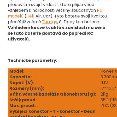
především svojí tvrdostí, která přijde vhod
vzhledem k náročnosti většiny současných
RC
modelů
(
Heli
, Air, Car). Tyto baterie svojí kvalitou
předčí již známé
Turnigy
, či Zippy lipo baterie.
Vzhledem ke své kvalitě v závislosti na ceně
se tato baterie dostává do popředí RC
uživatelů.
Technické parametry:
Model:
Power X
Kapacita:
3 300m
Napětí (V
):
11.1V
Rozměry (mm):
17*43.3
Váha včetně kabeláže a konektoru (g):
211g
Stálý proud :
35C (115
Max. proud :
70C (23
Vybíjecí konektor - T - konektor - Dean