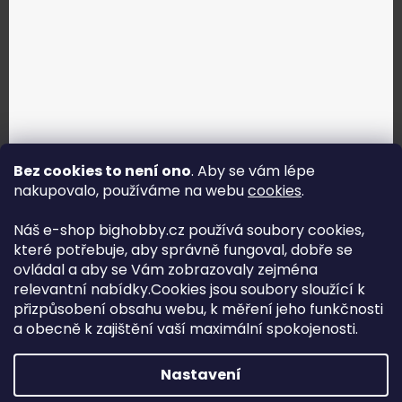
Bez cookies to není ono
. Aby se vám lépe
nakupovalo, používáme na webu
cookies
.
Jak vybrat správné servo?
Náš e-shop bighobby.cz používá soubory cookies,
které potřebuje, aby správně fungoval, dobře se
Najít správné servo
ovládal a aby se Vám zobrazovaly zejména
relevantní nabídky.Cookies jsou soubory sloužící k
přizpůsobení obsahu webu, k měření jeho funkčnosti
a obecně k zajištění vaší maximální spokojenosti.
Copyright (c) 2016 -2026 Big hobby.cz - všechna práva
Nastavení
vyhrazena