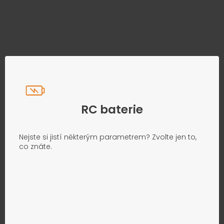
zbytečného hledání
Přesně podle parametrů vašeho modelu
RC baterie
Nejste si jistí některým parametrem? Zvolte jen to,
co znáte.