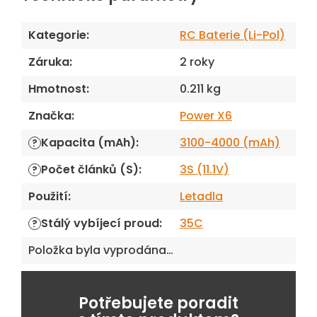
Kategorie
:
RC Baterie (Li-Pol)
Záruka
:
2 roky
Hmotnost
:
0.211 kg
Značka
:
Power X6
Kapacita (mAh)
:
3100-4000 (mAh)
?
Počet článků (S)
:
3S (11.1V)
?
Použití
:
Letadla
Stálý vybíjecí proud
:
35C
?
Položka byla vyprodána…
Potřebujete poradit