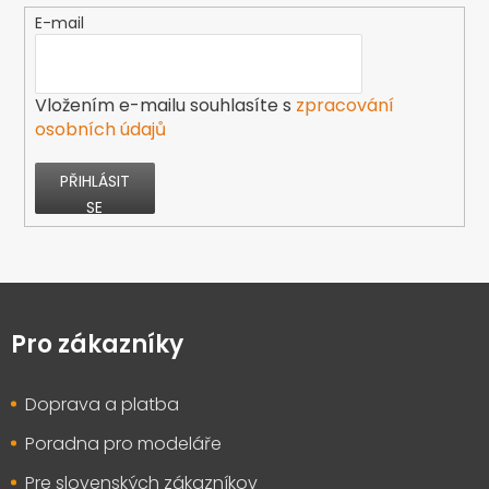
E-mail
Vložením e-mailu souhlasíte s
zpracování
osobních údajů
PŘIHLÁSIT
SE
Z
á
p
Pro zákazníky
a
t
Doprava a platba
í
Poradna pro modeláře
Pre slovenských zákazníkov