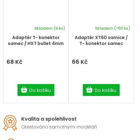
Skladem
(9 ks)
Skladem
(>50 ks)
Adaptér T- konektor
Adaptér XT60 samice /
samec / HXT bullet 4mm
T- konektor samec
68 Kč
66 Kč
Do košíku
Do košíku
Kvalita a spolehlivost
Otestováno samotnými modeláři