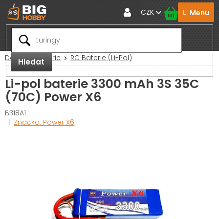
Přejít
CZK
na
obsah
Domů
Baterie
RC Baterie (Li-Pol)
Hledat
Li-pol baterie 3300 mAh 3S 35C
(70C) Power X6
B318A1
Značka:
Power X6