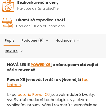
Bezkonkurenční ceny
Nakupte u nás a ušetříte
Okamžitá expedice zboží
Doručení už do druhého dne
Popis
Podobné (9)
Hodnocení
Diskuze
NOVÁ SÉRIE
POWER X6
je nástupcem stávající
série Power X5
Power X6 je nová, tvrdší a výkonnější
lipo
baterie
.
Li-po
baterie Power X6
jsou velmi dobré kvality,
využívající moderní technologie s vysokými
vybíjecími proudy, váhy i rozměrů - vyznačuje se