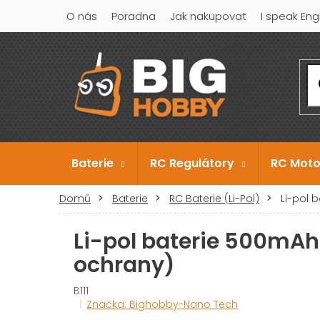
Přejít
O nás
Poradna
Jak nakupovat
I speak Eng
na
obsah
Baterie
RC Regulátory
RC Moto
Domů
Baterie
RC Baterie (Li-Pol)
Li-pol 
Li-pol baterie 500mA
ochrany)
B111
Značka:
Bighobby-Nano Tech