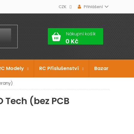
CZK
Přihlášení
Nákupní košík
RC Modely
RC Příslušenství
Bazar
Dárko
hrany)
O Tech (bez PCB