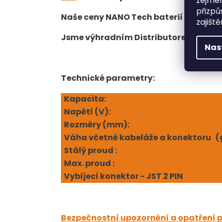
zejmén
přizpů
Naše ceny NANO Tech baterií jsou mn
zajišt
Jsme výhradním Distributorem těchto b
Nas
Technické parametry:
Kapacita:
Napětí (V
):
Rozměry (mm):
Váha včetně kabeláže a konektoru (
Stálý proud :
Max. proud :
Vybíjecí konektor - JST 2 PIN
Bezpečnostní upozornění a opatření p