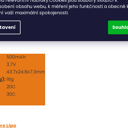
a relevantní nabídky.Cookies jsou soubory sloužící k
sobení obsahu webu, k měření jeho funkčnosti a obecně 
ohem příznivější, než známe NANO Tech
Turnigy
.
ění vaší maximální spokojenosti.
aterií pro český a slovenský trh.
tavení
Souhl
500mAh
3.7V
43.7x24.6x7.3mm
g):
16g
20C
30C
ro Lipo