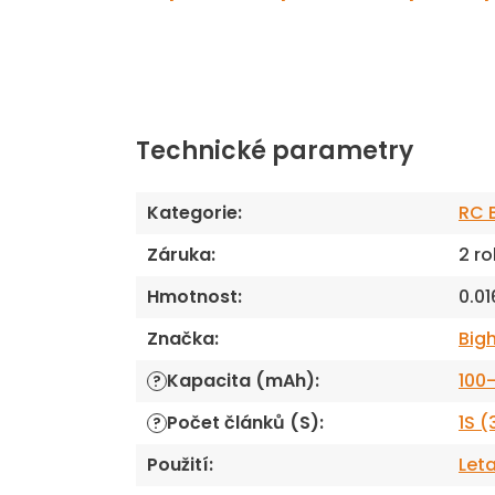
Technické parametry
Kategorie
:
RC B
Záruka
:
2 ro
Hmotnost
:
0.01
Značka
:
Big
Kapacita (mAh)
:
100
?
Počet článků (S)
:
1S (
?
Použití
:
Let