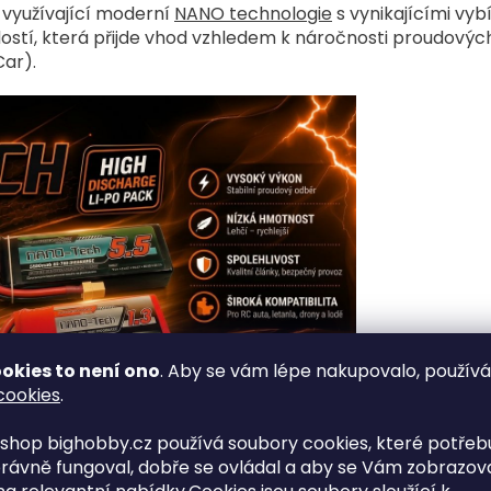
y, využívající moderní
NANO technologie
s vynikajícími vyb
dostí, která přijde vhod vzhledem k náročnosti proudový
 Car).
okies to není ono
. Aby se vám lépe nakupovalo, použív
cookies
.
shop bighobby.cz používá soubory cookies, které potřebu
rávně fungoval, dobře se ovládal a aby se Vám zobrazov
kály RC vrtulníčků, autíček a dalších RC modelů.