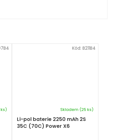
07B4
Kód:
B211B4
 ks)
Skladem
(25 ks)
Li-pol baterie 2250 mAh 2S
35C (70C) Power X6