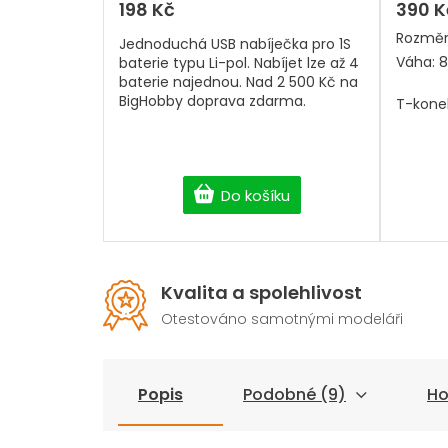
z
198 Kč
390 K
5
Rozměr
hvězdiček.
Jednoduchá USB nabíječka pro 1S
Váha: 
baterie typu Li-pol. Nabíjet lze až 4
baterie najednou. Nad 2 500 Kč na
BigHobby doprava zdarma.
T-kone
Do košíku
Kvalita a spolehlivost
Otestováno samotnými modeláři
Popis
Podobné (9)
Ho