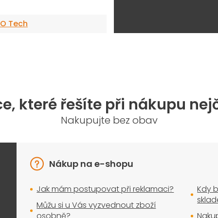
O Tech
e, které řešíte při nákupu nej
Nakupujte bez obav
Nákup na e-shopu
Jak mám postupovat při reklamaci?
Kdy b
skla
Můžu si u Vás vyzvednout zboží
osobně?
Nakup