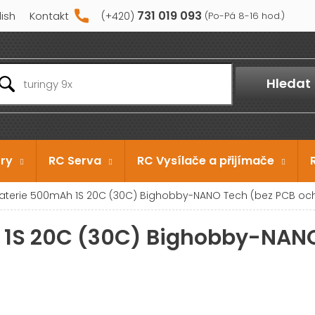
731 019 093
lish
Kontakt
Hledat
ry
RC Serva
RC Vysílače a přijímače
baterie 500mAh 1S 20C (30C) Bighobby-NANO Tech (bez PCB oc
h 1S 20C (30C) Bighobby-NAN