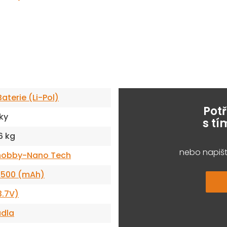
aterie (Li-Pol)
Pot
ky
s t
6 kg
nebo napišt
hobby-Nano Tech
-500 (mAh)
3.7V)
adla