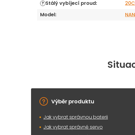
Stálý vybíjecí proud
:
20C
?
Model
:
NAN
Situac
Výběr produktu
Jak vybrat správnou baterii
Jak vybrat správné servo