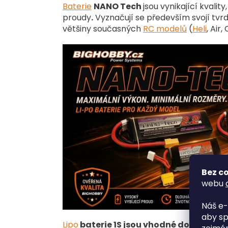
Baterie
NANO Tech
jsou vynikající kvalit
proudy
.
Vyznačují se především svojí tvr
většiny současných
RC modelů
(
Heli
, Air,
Bez co
webu
Náš e-
aby sp
Lipo
baterie 1S jsou vhodné do široké š