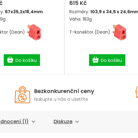
č
615 Kč
y:
67x35,2x18,4mm
Rozměry:
103,9 x 34,5 x 24,6m
89g
Váha: 183g
ktor (Dean)
T-konektor (Dean)
Do košíku
Do košíku
Bezkonkurenční ceny
Nakupte u nás a ušetříte
dnocení (1)
Diskuze