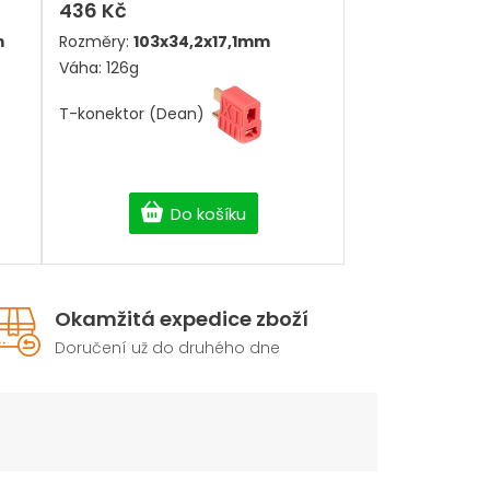
436 Kč
m
Rozměry:
103x34,2x17,1mm
Váha: 126g
T-konektor (Dean)
Do košíku
Okamžitá expedice zboží
Doručení už do druhého dne