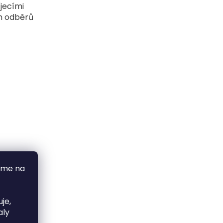
íjecími
ch odběrů
áme na
je,
aly