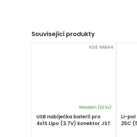
Související produkty
Kód:
NAB44
Skladem
(22 ks)
Průměrné
hodnocení
USB nabíječka baterií pro
Li-pol
produktu
4x1S Lipo (3.7V) konektor JST
25C (
je
2PIN mini
5,0