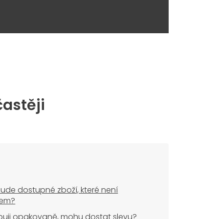
častěji
ude dostupné zboží, které není
dem?
uji opakovaně, mohu dostat slevu?