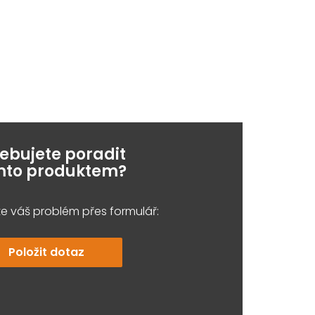
řebujete poradit
ímto produktem?
e váš problém přes formulář:
Položit dotaz