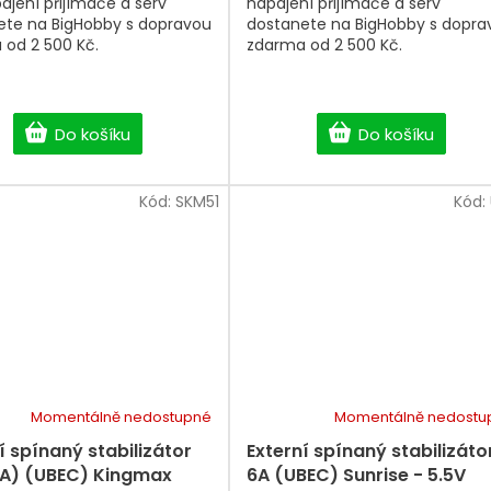
ájení přijímače a serv
napájení přijímače a serv
ete na BigHobby s dopravou
dostanete na BigHobby s dopra
 od 2 500 Kč.
zdarma od 2 500 Kč.
Do košíku
Do košíku
Kód:
SKM51
Kód:
Momentálně nedostupné
Momentálně nedostu
Průměrné
hodnocení
í spínaný stabilizátor
Externí spínaný stabilizáto
produktu
0A) (UBEC) Kingmax
6A (UBEC) Sunrise - 5.5V
je