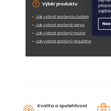
zejmén
Výběr produktu
přizpů
zajišt
Jak vybrat správnou baterii
Nas
Jak vybrat správné servo
Jak vybrat správný motor
Jak vybrat správný regulátor
Kvalita a spolehlivost