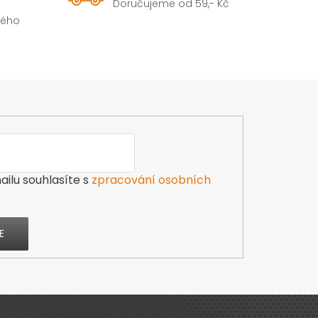
Doručujeme od 59,- Kč
hého
ilu souhlasíte s
zpracování osobních
E
Výdejna zboží