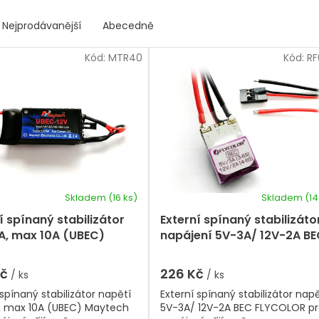
Nejprodávanější
Abecedně
Kód:
MTR40
Kód:
RF
Skladem
(16 ks)
Skladem
(14
í spínaný stabilizátor
Externí spínaný stabilizáto
A, max 10A (UBEC)
napájení 5V-3A/ 12V-2A B
ch
FLYCOLOR
Kč
226 Kč
/ ks
/ ks
 spínaný stabilizátor napětí
Externí spínaný stabilizátor napě
A, max 10A (UBEC) Maytech
5V-3A/ 12V-2A BEC FLYCOLOR p