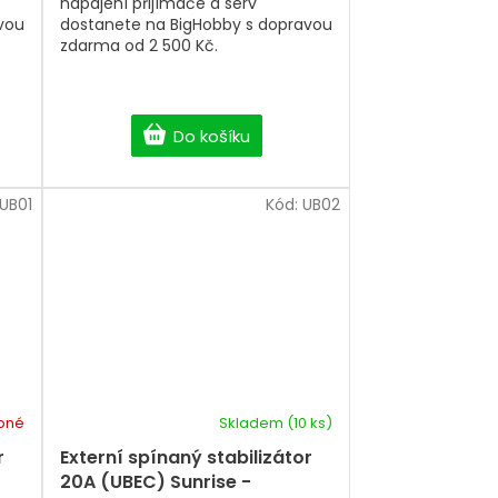
napájení přijímače a serv
vou
dostanete na BigHobby s dopravou
zdarma od 2 500 Kč.
Do košíku
UB01
Kód:
UB02
pné
Skladem
(10 ks)
Průměrné
hodnocení
r
Externí spínaný stabilizátor
produktu
20A (UBEC) Sunrise -
je