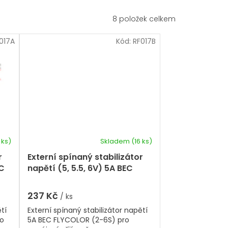
8
položek celkem
017A
Kód:
RF017B
 ks)
Skladem
(16 ks)
r
Externí spínaný stabilizátor
EC
napětí (5, 5.5, 6V) 5A BEC
FLYCOLOR (2-6S)
237 Kč
/ ks
tí
Externí spínaný stabilizátor napětí
ro
5A BEC FLYCOLOR (2-6S) pro