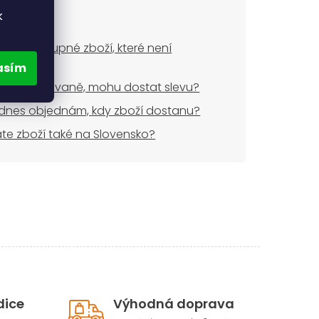
k
ude dostupné zboží, které není
dem?
asím
uji opakovaně, mohu dostat slevu?
dnes objednám, kdy zboží dostanu?
áte zboží také na Slovensko?
dice
Výhodná doprava