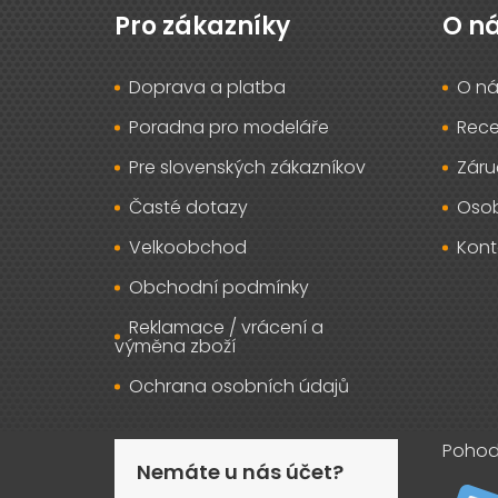
p
Pro zákazníky
O n
a
t
Doprava a platba
O ná
í
Poradna pro modeláře
Rec
Pre slovenských zákazníkov
Záru
Časté dotazy
Osob
Velkoobchod
Kont
Obchodní podmínky
Reklamace / vrácení a
výměna zboží
Ochrana osobních údajů
Pohod
Nemáte u nás účet?