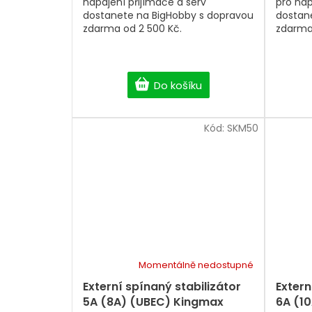
napájení přijímače a serv
pro nap
dostanete na BigHobby s dopravou
dostan
zdarma od 2 500 Kč.
zdarma
Do košíku
Kód:
SKM50
Momentálně nedostupné
Externí spínaný stabilizátor
Extern
5A (8A) (UBEC) Kingmax
6A (1