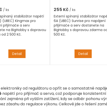
8.4V výstup
5,0
z
Kč
255 Kč
/ ks
/ ks
5
 spínaný stabilizátor napětí
Externí spínaný stabilizátor napě
hvězdiček.
A) (UBEC) Kingmax pro
6A (UBEC) Sunrise pro napájení
í přijímače a serv
přijímače a serv dostanete na
ete na BigHobby s dopravou
BigHobby s dopravou zdarma od
 od 2 500 Kč.
500 Kč.
Detail
Detail
O
v
l
á
 elektroniky od regulátoru a opřít se o samostatné napáj
d
ě
napětí pro přijímač a serva, což podporuje konzistentn
a
c
ládání zejména při vyšším zatížení, kdy se odběr pohonu v
í
bez zásahu do regulace výkonu. Celkově jde o řešení za