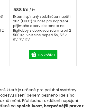
volitelné napětí 5V, 5.5V, 6V,
5,0
7V, 9V
z
588 Kč
/ ks
5
tí
Externí spínaný stabilizátor napětí
hvězdiček.
20A (UBEC) Sunrise pro napájení
přijímače a serv dostanete na
 2
BigHobby s dopravou zdarma od 2
500 Kč. Volitelné napětí 5V, 5.5V,
6V, 7V, 9V.
Do košíku
ení, které je určené pro palubní systémy.
í odezvu řízení během běžného i delšího
ýrazně mění. Přehledné rozdělení napájení
měřené na
spolehlivost
,
bezpečnější provoz