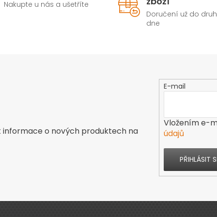
zboží
Nakupte u nás a ušetříte
Doručení už do dru
dne
E-mail
Vložením e-ma
t informace o nových produktech na
údajů
PŘIHLÁSIT S