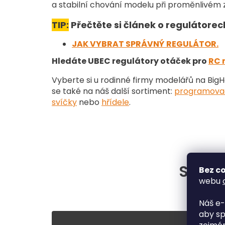
a stabilní chování modelu při proměnlivém z
TIP:
Přečtěte si článek o regulátore
JAK VYBRAT SPRÁVNÝ REGULÁTOR.
Hledáte UBEC regulátory otáček pro
RC 
Vyberte si u rodinné firmy modelářů na Big
se také na náš další sortiment
:
programovac
svíčky
nebo
hřídele
.
Situac
Bez co
webu
Náš e-
aby sp