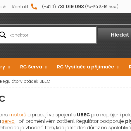
731 019 093
lish
Kontakt
Hledat
ry
RC Serva
RC Vysílače a přijímače
Regulátory otáček UBEC
EC
ýkonu
motorů
a pracují ve spojení s
UBEC
pro napájení palub
a
serva
, i při proměnlivém zatížení. Regulátor podporuje
pl
nace je vhodná tam, kde je kladen důraz na spolehlivé nap