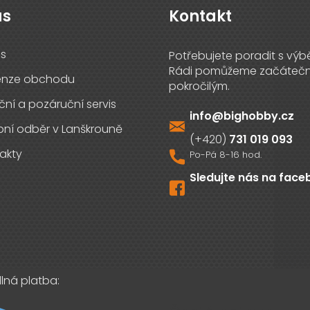
ás
Kontakt
s
enze obchodu
ční a pozáruční servis
info
@
bighobby.cz
ní odběr v Lanškrouně
731 019 093
akty
Sledujte nás na fac
lná platba: