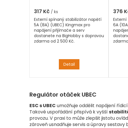
5.0V-6.0V výstup
7.4V-
317 Kč
376 
/ ks
Externí spínaný stabilizátor napětí
Externí
5A (8A) (UBEC) Kingmax pro
6A (10
napájení přijímače a serv
napájen
dostanete na BigHobby s dopravou
dostan
zdarma od 2 500 Kč.
zdarma
Detail
Regulátor otáček UBEC
ESC s UBEC
umožňuje oddělit napájení řídicí
Takové uspořádání přispívá k vyšší
stabilit
provozu. V praxi to může zlepšit jistotu ov
zároveň usnadňuje servis a úpravy sestavy 