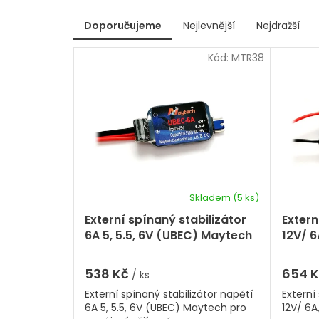
V
Doporučujeme
Nejlevnější
Nejdražší
ý
Ř
p
Kód:
MTR38
a
i
z
s
e
p
n
r
í
p
o
r
d
o
u
d
k
u
t
k
Skladem
(5 ks)
Průměrné
ů
t
hodnocení
Externí spínaný stabilizátor
Extern
ů
produktu
6A 5, 5.5, 6V (UBEC) Maytech
12V/ 6
je
Mayte
5,0
z
538 Kč
654 
/ ks
5
Externí spínaný stabilizátor napětí
Externí
hvězdiček.
6A 5, 5.5, 6V (UBEC) Maytech pro
12V/ 6