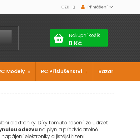
CZK
Přihlášení
Nákupní košík
RC Modely
RC Příslušenství
Bazar
Dárko
ní elektroniky. Díky tomuto řešení lze udržet
ynulou odezvu
na plyn a předvídatelné
ájení elektroniky a jistější řízení.