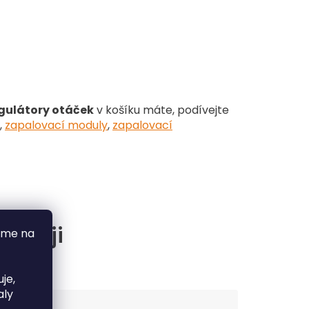
gulátory otáček
v košíku máte, podívejte
,
zapalovací moduly
,
zapalovací
častěji
áme na
je,
aly