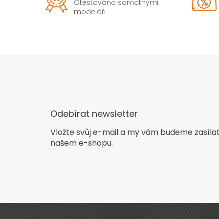
Otestováno samotnými
modeláři
Odebírat newsletter
Vložte svůj e-mail a my vám budeme zasíla
našem e-shopu.
Z
á