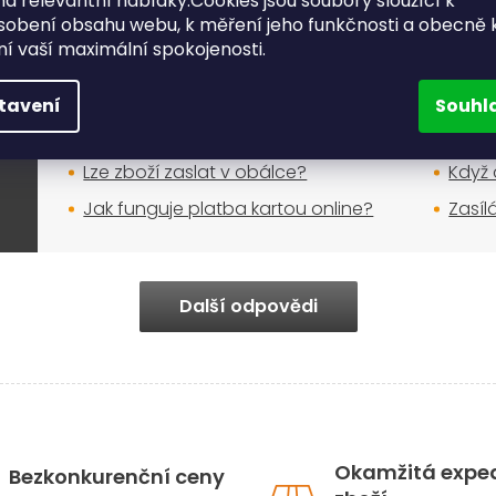
a relevantní nabídky.Cookies jsou soubory sloužící k
Nákup na e-shopu
sobení obsahu webu, k měření jeho funkčnosti a obecně 
ění vaší maximální spokojenosti.
Jak mám postupovat při reklamaci?
Kdy b
skla
tavení
Souhl
Můžu si u Vás vyzvednout zboží
osobně?
Nakup
Lze zboží zaslat v obálce?
Když 
Jak funguje platba kartou online?
Zasíl
Další odpovědi
Okamžitá expe
Bezkonkurenční ceny