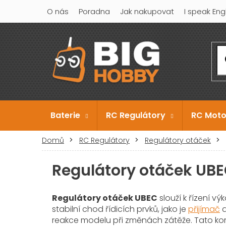
Přejít
O nás
Poradna
Jak nakupovat
I speak Eng
na
obsah
Baterie
RC Regulátory
RC Moto
Domů
RC Regulátory
Regulátory otáček
Regulátory otáček UB
Regulátory otáček UBEC
slouží k řízení v
stabilní chod řídicích prvků, jako je
přijímač
reakce modelu při změnách zátěže. Tato kombi