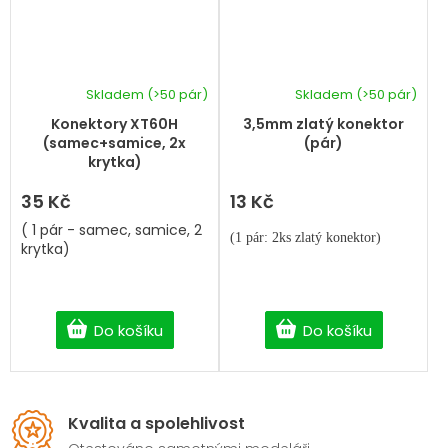
Skladem
(>50 pár)
Skladem
(>50 pár)
Průměrné
hodnocení
Konektory XT60H
3,5mm zlatý konektor
produktu
(samec+samice, 2x
(pár)
je
krytka)
5,0
z
35 Kč
13 Kč
5
( 1 pár - samec, samice, 2
hvězdiček.
(1 pár: 2ks zlatý konektor)
krytka)
Do košíku
Do košíku
Kvalita a spolehlivost