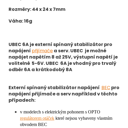
Rozměry: 44 x 24 x 7mm
Váha: 16g
UBEC 6A je externí spínaný stabilizátor pro
napájení
přijímače
a serv. UBEC je možné
napájet napětím 8 až 25V, výstupní napětí je
volitelné 5-6V. UBEC 6A je vhodný pro trvalý
odběr 6A a krátkodobý 8A
Externí spínaný stabilizátor napájení
BEC
pro
napájení přijímače a serv například v těchto
případech:
v modelech s elektrickým pohonem s OPTO
regulátorem otáček
které nejsou vybaveny vlastním
obvodem BEC