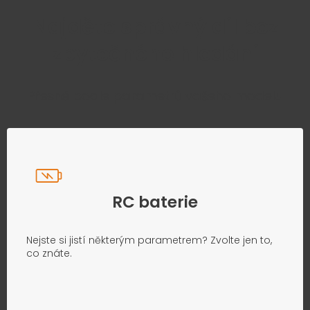
Najděte správný díl bez
zbytečného hledání
Přesně podle parametrů vašeho modelu
RC baterie
Nejste si jistí některým parametrem? Zvolte jen to,
co znáte.