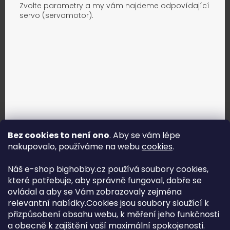
Zvolte parametry a my vám najdeme odpovídající
servo (servomotor).
Bez cookies to není ono
. Aby se vám lépe
nakupovalo, používáme na webu
cookies
.
Jak vybrat správné servo?
Náš e-shop bighobby.cz používá soubory cookies,
které potřebuje, aby správně fungoval, dobře se
Najít správné servo
ovládal a aby se Vám zobrazovaly zejména
relevantní nabídky.Cookies jsou soubory sloužící k
přizpůsobení obsahu webu, k měření jeho funkčnosti
a obecně k zajištění vaší maximální spokojenosti.