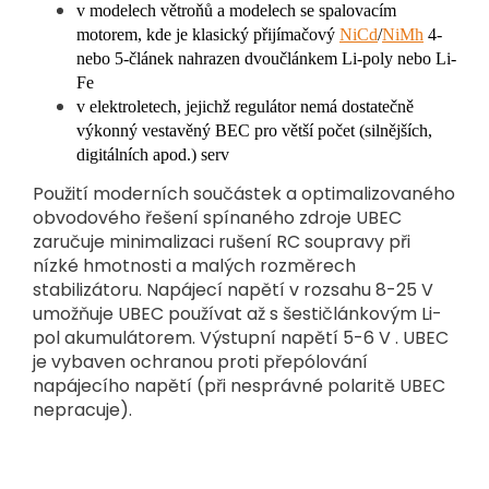
v modelech větroňů a modelech se spalovacím
motorem, kde je klasický přijímačový
NiCd
/
NiMh
4-
nebo 5-článek nahrazen dvoučlánkem Li-poly nebo Li-
Fe
v elektroletech, jejichž regulátor nemá dostatečně
výkonný vestavěný BEC pro větší počet (silnějších,
digitálních apod.) serv
Použití moderních součástek a optimalizovaného
obvodového řešení spínaného zdroje UBEC
zaručuje minimalizaci rušení RC soupravy při
nízké hmotnosti a malých rozměrech
stabilizátoru. Napájecí napětí v rozsahu 8-25 V
umožňuje UBEC používat až s šestičlánkovým Li-
pol akumulátorem. Výstupní napětí 5-6 V . UBEC
je vybaven ochranou proti přepólování
napájecího napětí (při nesprávné polaritě UBEC
nepracuje).