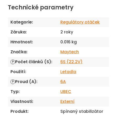
Technické parametry
Kategorie
:
Regulátory otáček
Záruka
:
2 roky
Hmotnost
:
0.016 kg
Značka
:
Maytech
Počet článků (S)
:
6S (22.2V)
?
Použití
:
Letadla
Proud (A)
:
6A
?
Typ
:
UBEC
Vlastnosti
:
Externí
Produkt
:
Spínaný stabilizátor