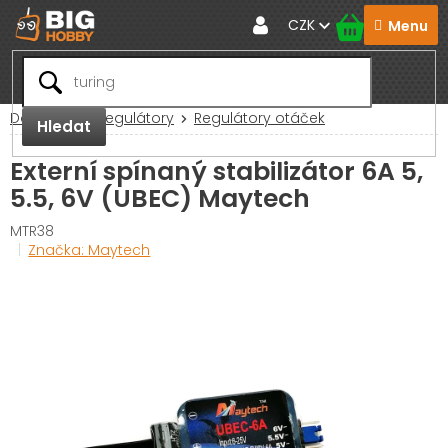
Přejít
CZK
na
obsah
Domů
RC Regulátory
Regulátory otáček
Hledat
Externí spínaný stabilizátor 6A 5,
5.5, 6V (UBEC) Maytech
MTR38
Značka:
Maytech