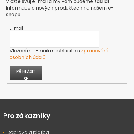
Vložte svůj e-mail a my vám budeme zasílat
informace o nových produktech na našem e-
shopu.
E-mail
Vložením e-mailu souhlasíte s
zpracování
osobních údajů
PŘIHLÁSIT
SE
Z
á
p
Pro zákazníky
a
t
Doprava a platba